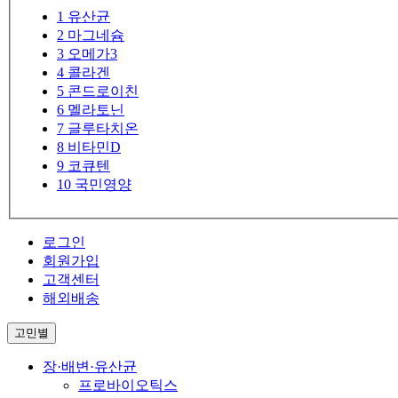
1
유산균
2
마그네슘
3
오메가3
4
콜라겐
5
콘드로이친
6
멜라토닌
7
글루타치온
8
비타민D
9
코큐텐
10
국민영양
로그인
회원가입
고객센터
해외배송
고민별
장·배변·유산균
프로바이오틱스