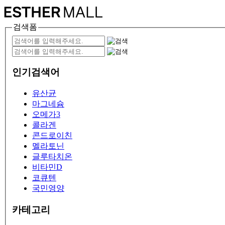
검색폼
인기검색어
유산균
마그네슘
오메가3
콜라겐
콘드로이친
멜라토닌
글루타치온
비타민D
코큐텐
국민영양
카테고리