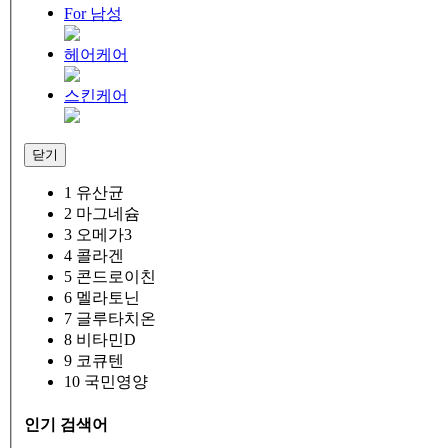
For 남성
헤어케어
스킨케어
닫기
1
유산균
2
마그네슘
3
오메가3
4
콜라겐
5
콘드로이친
6
멜라토닌
7
글루타치온
8
비타민D
9
코큐텐
10
국민영양
인기 검색어