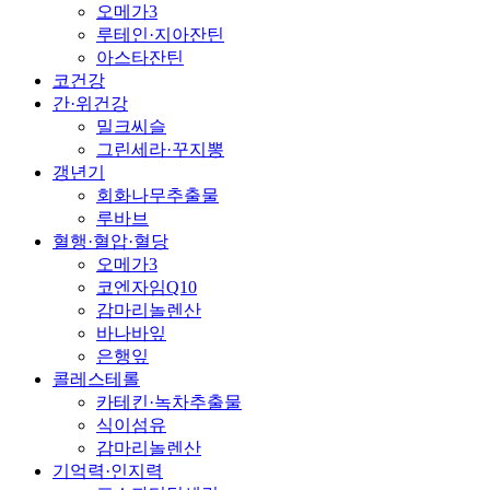
오메가3
루테인·지아잔틴
아스타잔틴
코건강
간·위건강
밀크씨슬
그린세라·꾸지뽕
갱년기
회화나무추출물
루바브
혈행·혈압·혈당
오메가3
코엔자임Q10
감마리놀렌산
바나바잎
은행잎
콜레스테롤
카테킨·녹차추출물
식이섬유
감마리놀렌산
기억력·인지력