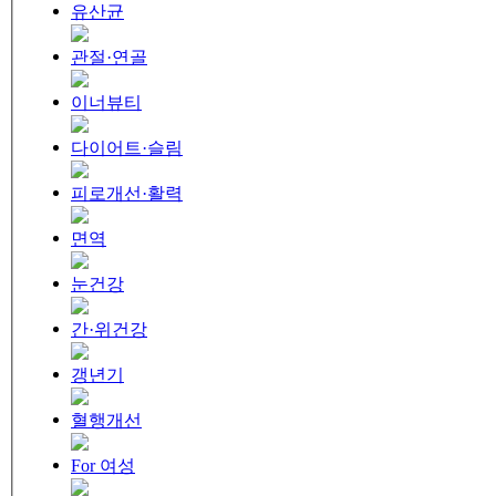
유산균
관절·연골
이너뷰티
다이어트·슬림
피로개선·활력
면역
눈건강
간·위건강
갱년기
혈행개선
For 여성