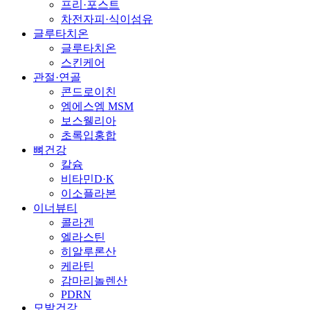
프리·포스트
차전자피·식이섬유
글루타치온
글루타치온
스킨케어
관절·연골
콘드로이친
엠에스엠 MSM
보스웰리아
초록입홍합
뼈건강
칼슘
비타민D·K
이소플라본
이너뷰티
콜라겐
엘라스틴
히알루론산
케라틴
감마리놀렌산
PDRN
모발건강