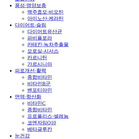
풍성·영양보충
맥주효모·비오틴
아미노산·케라틴
다이어트·슬림
다이어트유산균
파비플로라
카테킨·녹차추출물
모로실·시서스
카르니틴
가르시니아
피로개선·활력
종합비타민
비타민B군
벤포티아민
면역·항산화
비타민C
종합비타민
프로폴리스·셀레늄
코엔자임Q10
베타글루칸
눈건강