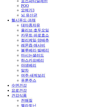
포스파티딜세린
PQQ
오메가3
뇌 유산균
헬시푸드·과채
대마종자유
올리브·호두오일
카무트·파로효소
컬리케일·양배추
레몬즙·애사비
블루베리·빌베리
마시는샐러드
하스카프베리
야생베리
말차
여주·새싹보리
푸룬주스
수면건강
요로건강
건강식품
전해질
멜라토닌