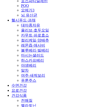
포스파티딜세린
PQQ
오메가3
뇌 유산균
헬시푸드·과채
대마종자유
올리브·호두오일
카무트·파로효소
컬리케일·양배추
레몬즙·애사비
블루베리·빌베리
마시는샐러드
하스카프베리
야생베리
말차
여주·새싹보리
푸룬주스
수면건강
요로건강
건강식품
전해질
멜라토닌