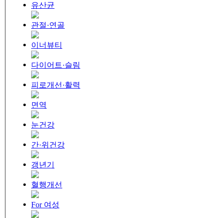
유산균
관절·연골
이너뷰티
다이어트·슬림
피로개선·활력
면역
눈건강
간·위건강
갱년기
혈행개선
For 여성