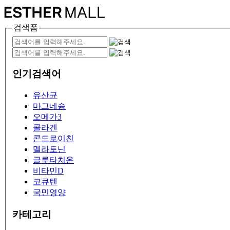
검색폼
인기검색어
유산균
마그네슘
오메가3
콜라겐
콘드로이친
멜라토닌
글루타치온
비타민D
코큐텐
국민영양
카테고리