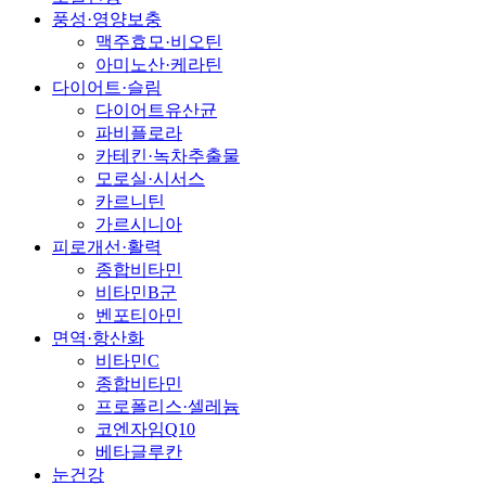
풍성·영양보충
맥주효모·비오틴
아미노산·케라틴
다이어트·슬림
다이어트유산균
파비플로라
카테킨·녹차추출물
모로실·시서스
카르니틴
가르시니아
피로개선·활력
종합비타민
비타민B군
벤포티아민
면역·항산화
비타민C
종합비타민
프로폴리스·셀레늄
코엔자임Q10
베타글루칸
눈건강