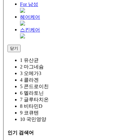
For 남성
헤어케어
스킨케어
닫기
1
유산균
2
마그네슘
3
오메가3
4
콜라겐
5
콘드로이친
6
멜라토닌
7
글루타치온
8
비타민D
9
코큐텐
10
국민영양
인기 검색어