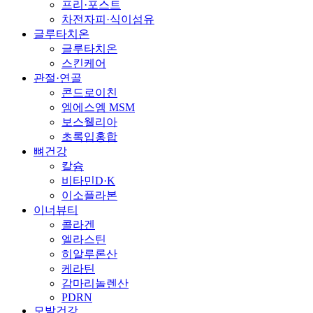
프리·포스트
차전자피·식이섬유
글루타치온
글루타치온
스킨케어
관절·연골
콘드로이친
엠에스엠 MSM
보스웰리아
초록입홍합
뼈건강
칼슘
비타민D·K
이소플라본
이너뷰티
콜라겐
엘라스틴
히알루론산
케라틴
감마리놀렌산
PDRN
모발건강