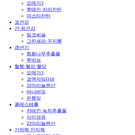
오메가3
루테인·지아잔틴
아스타잔틴
코건강
간·위건강
밀크씨슬
그린세라·꾸지뽕
갱년기
회화나무추출물
루바브
혈행·혈압·혈당
오메가3
코엔자임Q10
감마리놀렌산
바나바잎
은행잎
콜레스테롤
카테킨·녹차추출물
식이섬유
감마리놀렌산
기억력·인지력