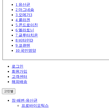
1
유산균
2
마그네슘
3
오메가3
4
콜라겐
5
콘드로이친
6
멜라토닌
7
글루타치온
8
비타민D
9
코큐텐
10
국민영양
로그인
회원가입
고객센터
해외배송
고민별
장·배변·유산균
프로바이오틱스