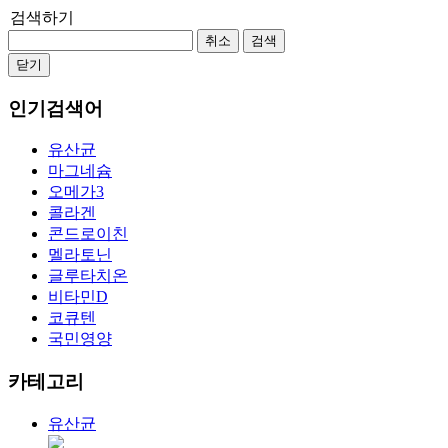
검색하기
취소
검색
닫기
인기검색어
유산균
마그네슘
오메가3
콜라겐
콘드로이친
멜라토닌
글루타치온
비타민D
코큐텐
국민영양
카테고리
유산균