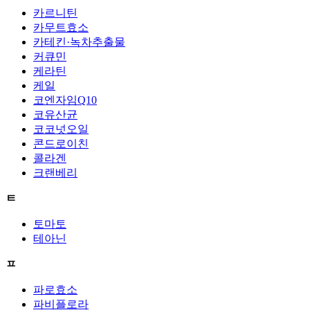
카르니틴
카무트효소
카테킨·녹차추출물
커큐민
케라틴
케일
코엔자임Q10
코유산균
코코넛오일
콘드로이친
콜라겐
크랜베리
ㅌ
토마토
테아닌
ㅍ
파로효소
파비플로라