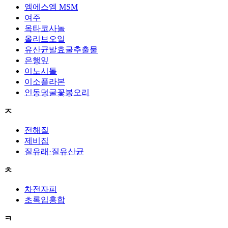
엠에스엠 MSM
여주
옥타코사놀
올리브오일
유산균발효굴추출물
은행잎
이노시톨
이소플라본
인동덩굴꽃봉오리
ㅈ
전해질
제비집
질유래·질유산균
ㅊ
차전자피
초록입홍합
ㅋ