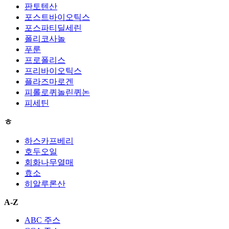
판토텐산
포스트바이오틱스
포스파티딜세린
폴리코사놀
푸룬
프로폴리스
프리바이오틱스
플라즈마로겐
피롤로퀴놀린퀴논
피세틴
ㅎ
하스카프베리
호두오일
회화나무열매
효소
히알루론산
A-Z
ABC 주스