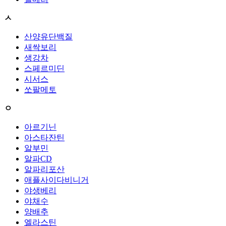
ㅅ
산양유단백질
새싹보리
생강차
스페르미딘
시서스
쏘팔메토
ㅇ
아르기닌
아스타잔틴
알부민
알파CD
알파리포산
애플사이다비니거
야생베리
야채수
양배추
엘라스틴