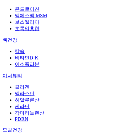
콘드로이친
엠에스엠 MSM
보스웰리아
초록입홍합
뼈건강
칼슘
비타민D·K
이소플라본
이너뷰티
콜라겐
엘라스틴
히알루론산
케라틴
감마리놀렌산
PDRN
모발건강