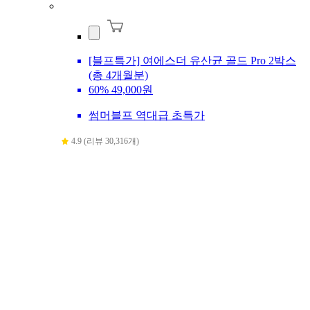
[블프특가] 여에스더 유산균 골드 Pro 2박스
(총 4개월분)
60%
49,000원
썸머블프 역대급 초특가
4.9 (리뷰 30,316개)