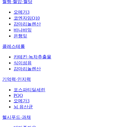
혈행·혈압·혈당
오메가3
코엔자임Q10
감마리놀렌산
바나바잎
은행잎
콜레스테롤
카테킨·녹차추출물
식이섬유
감마리놀렌산
기억력·인지력
포스파티딜세린
PQQ
오메가3
뇌 유산균
헬시푸드·과채