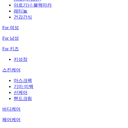
아르기닌·블랙마카
레티놀
건강간식
For 여성
For 남성
For 키즈
키성장
스킨케어
마스크팩
기미·미백
선케어
핸드크림
바디케어
헤어케어