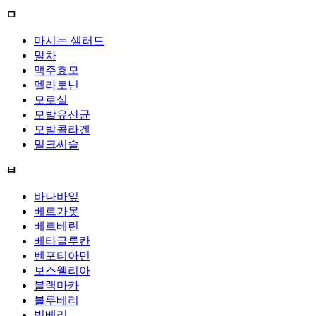
ㅁ
마시는 샐러드
말차
맥주효모
멜라토닌
모로실
모발유산균
모발콜라겐
밀크씨슬
ㅂ
바나바잎
베르가못
베르베린
베타글루칸
벤포티아민
보스웰리아
블랙마카
블루베리
빌베리