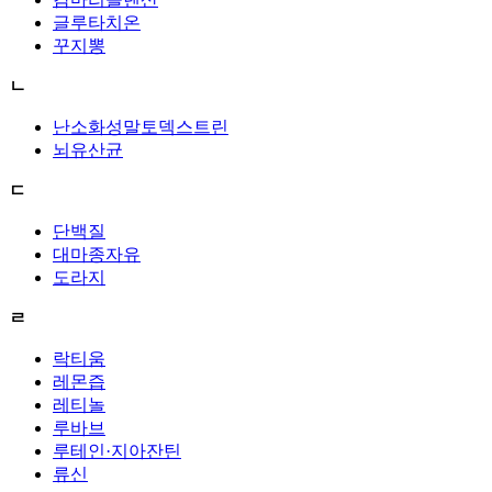
글루타치온
꾸지뽕
ㄴ
난소화성말토덱스트린
뇌유산균
ㄷ
단백질
대마종자유
도라지
ㄹ
락티움
레몬즙
레티놀
루바브
루테인·지아잔틴
류신