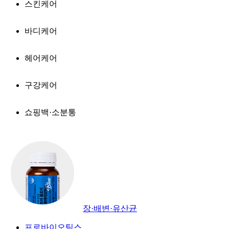
스킨케어
바디케어
헤어케어
구강케어
쇼핑백·소분통
장·배변·유산균
프로바이오틱스