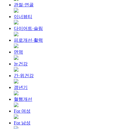
관절·연골
이너뷰티
다이어트·슬림
피로개선·활력
면역
눈건강
간·위건강
갱년기
혈행개선
For 여성
For 남성