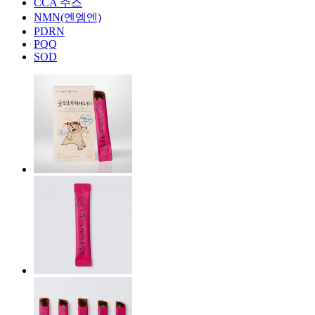
CCA 주스
NMN(엔엠엔)
PDRN
PQQ
SOD