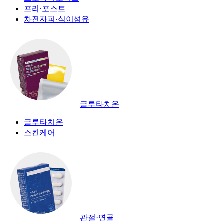
프리·포스트
차전자피·식이섬유
글루타치온
글루타치온
스킨케어
관절·연골