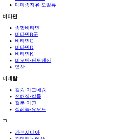
대마종자유·오일류
비타민
종합비타민
비타민B군
비타민C
비타민D
비타민K
비오틴·판토텐산
엽산
미네랄
칼슘·마그네슘
전해질·칼륨
철분·아연
셀레늄·요오드
ㄱ
가르시니아
감마리놀렌산