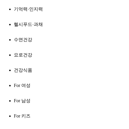
기억력·인지력
헬시푸드·과채
수면건강
요로건강
건강식품
For 여성
For 남성
For 키즈