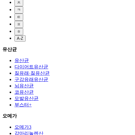
ㅊ
ㅋ
ㅌ
ㅍ
ㅎ
A-Z
유산균
유산균
다이어트유산균
질유래·질유산균
구강유래유산균
뇌유산균
코유산균
모발유산균
부스터+
오메가
오메가3
감마리놀렌산