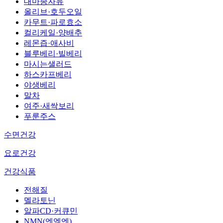
대마종자유
올리브·호두오일
카무트·파로효소
컬리케일·양배추
레몬즙·애사비
블루베리·빌베리
마시는샐러드
하스카프베리
야생베리
말차
여주·새싹보리
푸룬주스
수면건강
요로건강
건강식품
전해질
멜라토닌
알파CD·커큐민
NMN(엔엠엔)