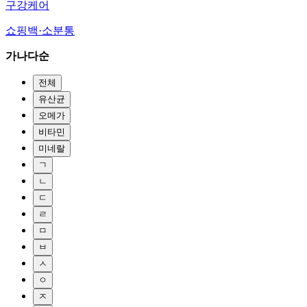
구강케어
쇼핑백·소분통
가나다순
전체
유산균
오메가
비타민
미네랄
ㄱ
ㄴ
ㄷ
ㄹ
ㅁ
ㅂ
ㅅ
ㅇ
ㅈ