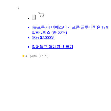
[블프특가] 여에스더 리포좀 글루타치온 12X
알파 2박스 (총 60매)
68%
62,000원
썸머블프 역대급 초특가
4.9 (리뷰 9,179개)