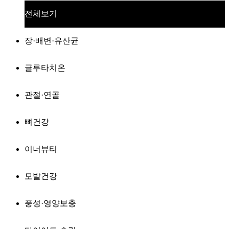
전체보기
장·배변·유산균
글루타치온
관절·연골
뼈건강
이너뷰티
모발건강
풍성·영양보충