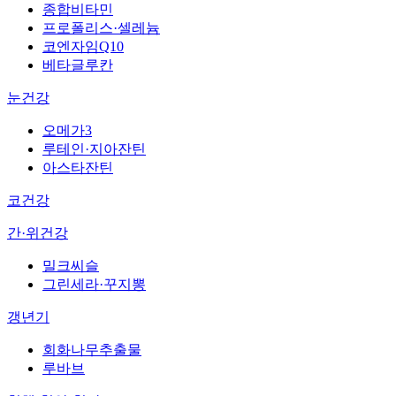
종합비타민
프로폴리스·셀레늄
코엔자임Q10
베타글루칸
눈건강
오메가3
루테인·지아잔틴
아스타잔틴
코건강
간·위건강
밀크씨슬
그린세라·꾸지뽕
갱년기
회화나무추출물
루바브