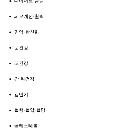
다이어트·슬림
피로개선·활력
면역·항산화
눈건강
코건강
간·위건강
갱년기
혈행·혈압·혈당
콜레스테롤