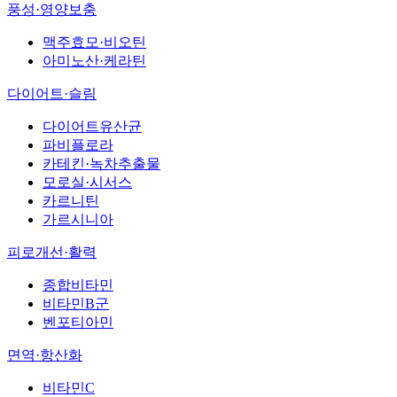
풍성·영양보충
맥주효모·비오틴
아미노산·케라틴
다이어트·슬림
다이어트유산균
파비플로라
카테킨·녹차추출물
모로실·시서스
카르니틴
가르시니아
피로개선·활력
종합비타민
비타민B군
벤포티아민
면역·항산화
비타민C