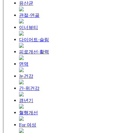
유산균
관절·연골
이너뷰티
다이어트·슬림
피로개선·활력
면역
눈건강
간·위건강
갱년기
혈행개선
For 여성