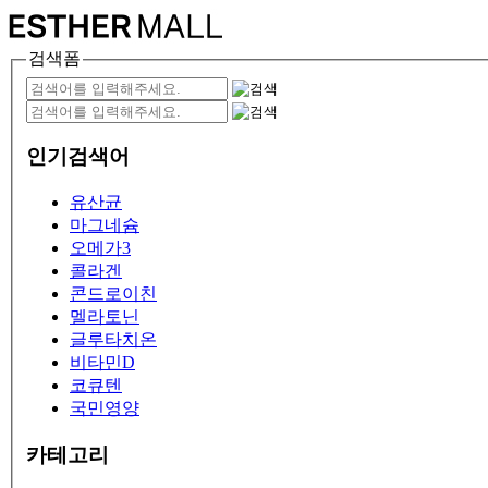
검색폼
인기검색어
유산균
마그네슘
오메가3
콜라겐
콘드로이친
멜라토닌
글루타치온
비타민D
코큐텐
국민영양
카테고리