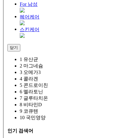
For 남성
헤어케어
스킨케어
닫기
1
유산균
2
마그네슘
3
오메가3
4
콜라겐
5
콘드로이친
6
멜라토닌
7
글루타치온
8
비타민D
9
코큐텐
10
국민영양
인기 검색어