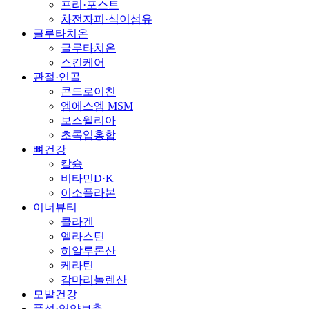
프리·포스트
차전자피·식이섬유
글루타치온
글루타치온
스킨케어
관절·연골
콘드로이친
엠에스엠 MSM
보스웰리아
초록입홍합
뼈건강
칼슘
비타민D·K
이소플라본
이너뷰티
콜라겐
엘라스틴
히알루론산
케라틴
감마리놀렌산
모발건강
풍성·영양보충