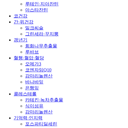
루테인·지아잔틴
아스타잔틴
코건강
간·위건강
밀크씨슬
그린세라·꾸지뽕
갱년기
회화나무추출물
루바브
혈행·혈압·혈당
오메가3
코엔자임Q10
감마리놀렌산
바나바잎
은행잎
콜레스테롤
카테킨·녹차추출물
식이섬유
감마리놀렌산
기억력·인지력
포스파티딜세린