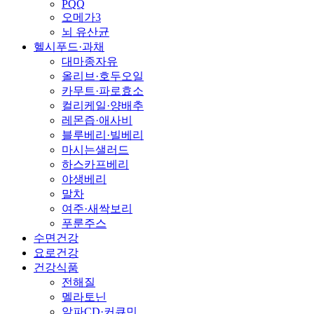
PQQ
오메가3
뇌 유산균
헬시푸드·과채
대마종자유
올리브·호두오일
카무트·파로효소
컬리케일·양배추
레몬즙·애사비
블루베리·빌베리
마시는샐러드
하스카프베리
야생베리
말차
여주·새싹보리
푸룬주스
수면건강
요로건강
건강식품
전해질
멜라토닌
알파CD·커큐민