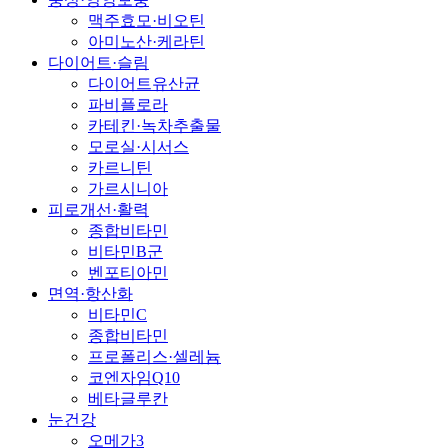
맥주효모·비오틴
아미노산·케라틴
다이어트·슬림
다이어트유산균
파비플로라
카테킨·녹차추출물
모로실·시서스
카르니틴
가르시니아
피로개선·활력
종합비타민
비타민B군
벤포티아민
면역·항산화
비타민C
종합비타민
프로폴리스·셀레늄
코엔자임Q10
베타글루칸
눈건강
오메가3