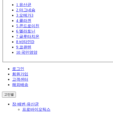
1
유산균
2
마그네슘
3
오메가3
4
콜라겐
5
콘드로이친
6
멜라토닌
7
글루타치온
8
비타민D
9
코큐텐
10
국민영양
로그인
회원가입
고객센터
해외배송
고민별
장·배변·유산균
프로바이오틱스