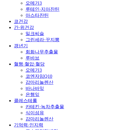
오메가3
루테인·지아잔틴
아스타잔틴
코건강
간·위건강
밀크씨슬
그린세라·꾸지뽕
갱년기
회화나무추출물
루바브
혈행·혈압·혈당
오메가3
코엔자임Q10
감마리놀렌산
바나바잎
은행잎
콜레스테롤
카테킨·녹차추출물
식이섬유
감마리놀렌산
기억력·인지력