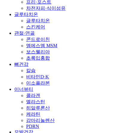
프리·포스트
차전자피·식이섬유
글루타치온
글루타치온
스킨케어
관절·연골
콘드로이친
엠에스엠 MSM
보스웰리아
초록입홍합
뼈건강
칼슘
비타민D·K
이소플라본
이너뷰티
콜라겐
엘라스틴
히알루론산
케라틴
감마리놀렌산
PDRN
모발건강