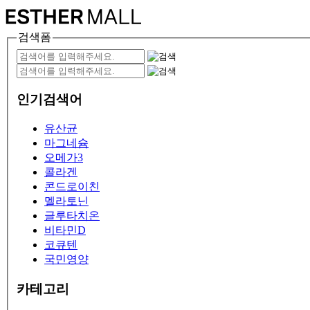
검색폼
인기검색어
유산균
마그네슘
오메가3
콜라겐
콘드로이친
멜라토닌
글루타치온
비타민D
코큐텐
국민영양
카테고리