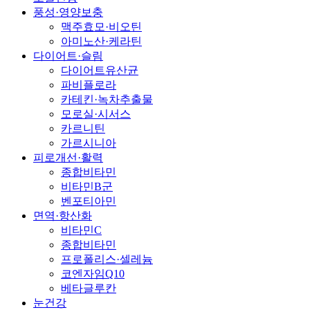
풍성·영양보충
맥주효모·비오틴
아미노산·케라틴
다이어트·슬림
다이어트유산균
파비플로라
카테킨·녹차추출물
모로실·시서스
카르니틴
가르시니아
피로개선·활력
종합비타민
비타민B군
벤포티아민
면역·항산화
비타민C
종합비타민
프로폴리스·셀레늄
코엔자임Q10
베타글루칸
눈건강