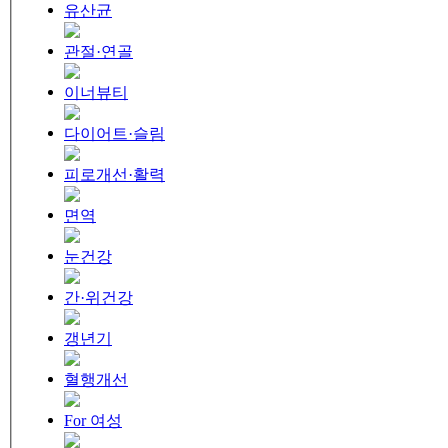
유산균
관절·연골
이너뷰티
다이어트·슬림
피로개선·활력
면역
눈건강
간·위건강
갱년기
혈행개선
For 여성