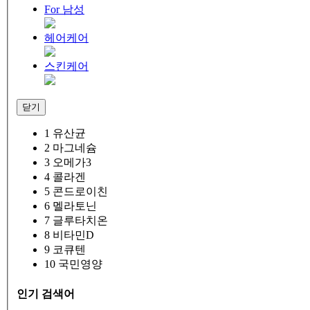
For 남성
헤어케어
스킨케어
닫기
1
유산균
2
마그네슘
3
오메가3
4
콜라겐
5
콘드로이친
6
멜라토닌
7
글루타치온
8
비타민D
9
코큐텐
10
국민영양
인기 검색어