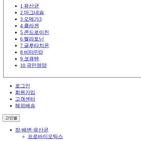
1
유산균
2
마그네슘
3
오메가3
4
콜라겐
5
콘드로이친
6
멜라토닌
7
글루타치온
8
비타민D
9
코큐텐
10
국민영양
로그인
회원가입
고객센터
해외배송
고민별
장·배변·유산균
프로바이오틱스