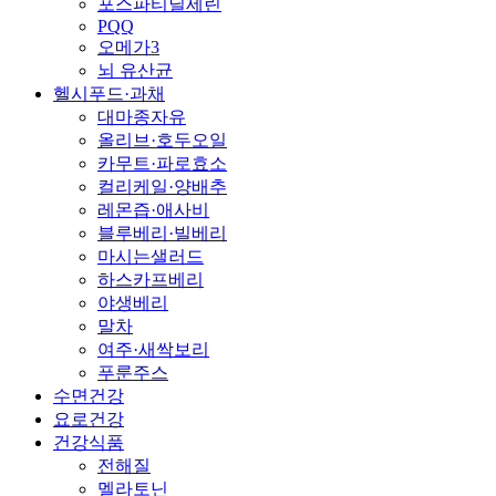
포스파티딜세린
PQQ
오메가3
뇌 유산균
헬시푸드·과채
대마종자유
올리브·호두오일
카무트·파로효소
컬리케일·양배추
레몬즙·애사비
블루베리·빌베리
마시는샐러드
하스카프베리
야생베리
말차
여주·새싹보리
푸룬주스
수면건강
요로건강
건강식품
전해질
멜라토닌