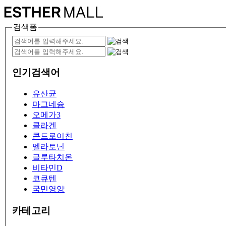
검색폼
인기검색어
유산균
마그네슘
오메가3
콜라겐
콘드로이친
멜라토닌
글루타치온
비타민D
코큐텐
국민영양
카테고리