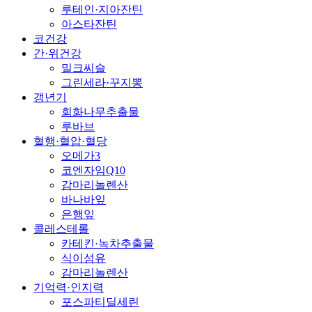
루테인·지아잔틴
아스타잔틴
코건강
간·위건강
밀크씨슬
그린세라·꾸지뽕
갱년기
회화나무추출물
루바브
혈행·혈압·혈당
오메가3
코엔자임Q10
감마리놀렌산
바나바잎
은행잎
콜레스테롤
카테킨·녹차추출물
식이섬유
감마리놀렌산
기억력·인지력
포스파티딜세린