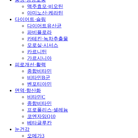
맥주효모·비오틴
아미노산·케라틴
다이어트·슬림
다이어트유산균
파비플로라
카테킨·녹차추출물
모로실·시서스
카르니틴
가르시니아
피로개선·활력
종합비타민
비타민B군
벤포티아민
면역·항산화
비타민C
종합비타민
프로폴리스·셀레늄
코엔자임Q10
베타글루칸
눈건강
오메가3