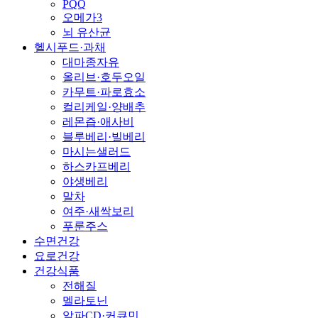
PQQ
오메가3
뇌 유산균
헬시푸드·과채
대마종자유
올리브·호두오일
카무트·파로효소
컬리케일·양배추
레몬즙·애사비
블루베리·빌베리
마시는샐러드
하스카프베리
야생베리
말차
여주·새싹보리
푸룬주스
수면건강
요로건강
건강식품
전해질
멜라토닌
알파CD·커큐민