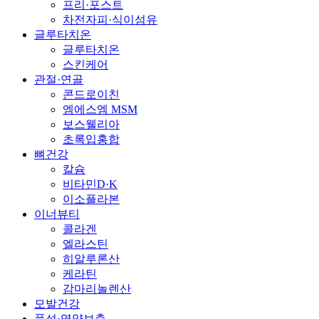
프리·포스트
차전자피·식이섬유
글루타치온
글루타치온
스킨케어
관절·연골
콘드로이친
엠에스엠 MSM
보스웰리아
초록입홍합
뼈건강
칼슘
비타민D·K
이소플라본
이너뷰티
콜라겐
엘라스틴
히알루론산
케라틴
감마리놀렌산
모발건강
풍성·영양보충