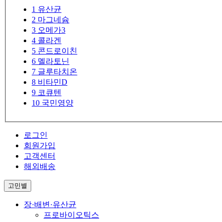
1
유산균
2
마그네슘
3
오메가3
4
콜라겐
5
콘드로이친
6
멜라토닌
7
글루타치온
8
비타민D
9
코큐텐
10
국민영양
로그인
회원가입
고객센터
해외배송
고민별
장·배변·유산균
프로바이오틱스