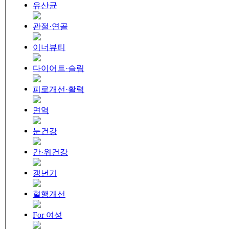
유산균
관절·연골
이너뷰티
다이어트·슬림
피로개선·활력
면역
눈건강
간·위건강
갱년기
혈행개선
For 여성