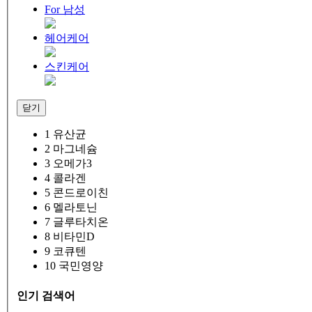
For 남성
헤어케어
스킨케어
닫기
1
유산균
2
마그네슘
3
오메가3
4
콜라겐
5
콘드로이친
6
멜라토닌
7
글루타치온
8
비타민D
9
코큐텐
10
국민영양
인기 검색어