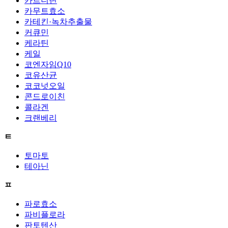
카르니틴
카무트효소
카테킨·녹차추출물
커큐민
케라틴
케일
코엔자임Q10
코유산균
코코넛오일
콘드로이친
콜라겐
크랜베리
ㅌ
토마토
테아닌
ㅍ
파로효소
파비플로라
판토텐산