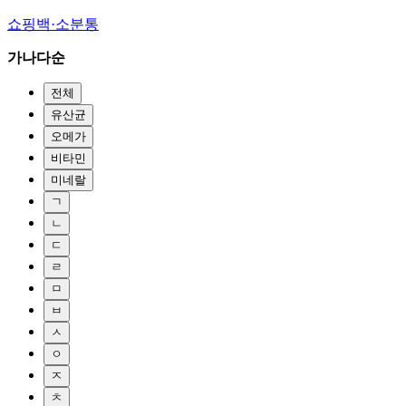
쇼핑백·소분통
가나다순
전체
유산균
오메가
비타민
미네랄
ㄱ
ㄴ
ㄷ
ㄹ
ㅁ
ㅂ
ㅅ
ㅇ
ㅈ
ㅊ