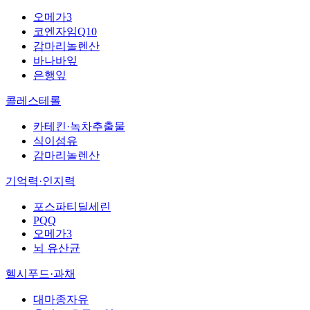
오메가3
코엔자임Q10
감마리놀렌산
바나바잎
은행잎
콜레스테롤
카테킨·녹차추출물
식이섬유
감마리놀렌산
기억력·인지력
포스파티딜세린
PQQ
오메가3
뇌 유산균
헬시푸드·과채
대마종자유