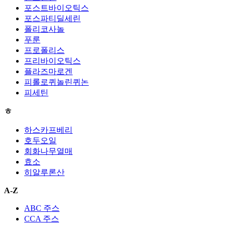
포스트바이오틱스
포스파티딜세린
폴리코사놀
푸룬
프로폴리스
프리바이오틱스
플라즈마로겐
피롤로퀴놀린퀴논
피세틴
ㅎ
하스카프베리
호두오일
회화나무열매
효소
히알루론산
A-Z
ABC 주스
CCA 주스