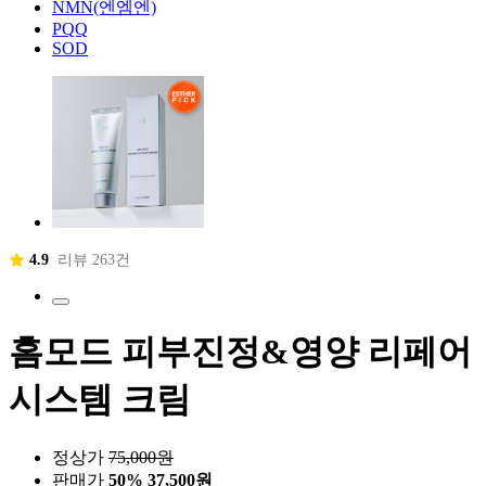
NMN(엔엠엔)
PQQ
SOD
4.9
리뷰 263건
홈모드 피부진정&영양 리페어
시스템 크림
정상가
75,000
원
판매가
50%
37,500원