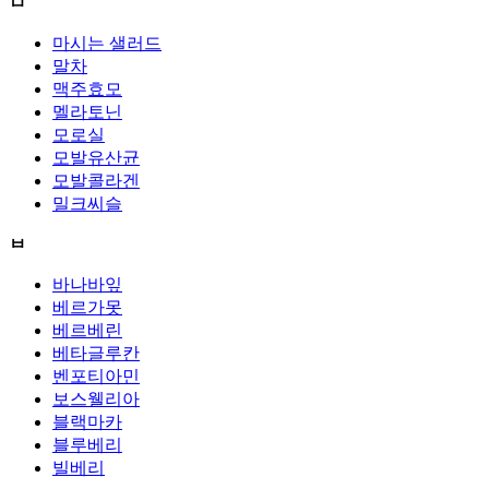
ㅁ
마시는 샐러드
말차
맥주효모
멜라토닌
모로실
모발유산균
모발콜라겐
밀크씨슬
ㅂ
바나바잎
베르가못
베르베린
베타글루칸
벤포티아민
보스웰리아
블랙마카
블루베리
빌베리