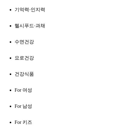
기억력·인지력
헬시푸드·과채
수면건강
요로건강
건강식품
For 여성
For 남성
For 키즈