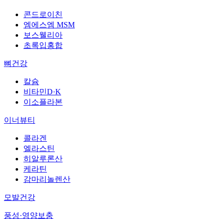
콘드로이친
엠에스엠 MSM
보스웰리아
초록입홍합
뼈건강
칼슘
비타민D·K
이소플라본
이너뷰티
콜라겐
엘라스틴
히알루론산
케라틴
감마리놀렌산
모발건강
풍성·영양보충