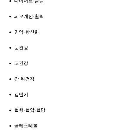
다이어트·슬림
피로개선·활력
면역·항산화
눈건강
코건강
간·위건강
갱년기
혈행·혈압·혈당
콜레스테롤