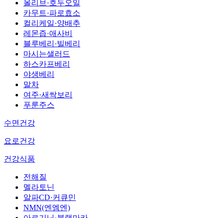
올리브·호두오일
카무트·파로효소
컬리케일·양배추
레몬즙·애사비
블루베리·빌베리
마시는샐러드
하스카프베리
야생베리
말차
여주·새싹보리
푸룬주스
수면건강
요로건강
건강식품
전해질
멜라토닌
알파CD·커큐민
NMN(엔엠엔)
아르기닌·블랙마카