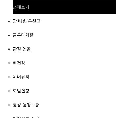
전체보기
장·배변·유산균
글루타치온
관절·연골
뼈건강
이너뷰티
모발건강
풍성·영양보충