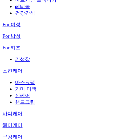
레티놀
건강간식
For 여성
For 남성
For 키즈
키성장
스킨케어
마스크팩
기미·미백
선케어
핸드크림
바디케어
헤어케어
구강케어