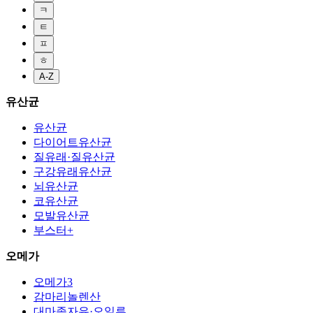
ㅋ
ㅌ
ㅍ
ㅎ
A-Z
유산균
유산균
다이어트유산균
질유래·질유산균
구강유래유산균
뇌유산균
코유산균
모발유산균
부스터+
오메가
오메가3
감마리놀렌산
대마종자유·오일류