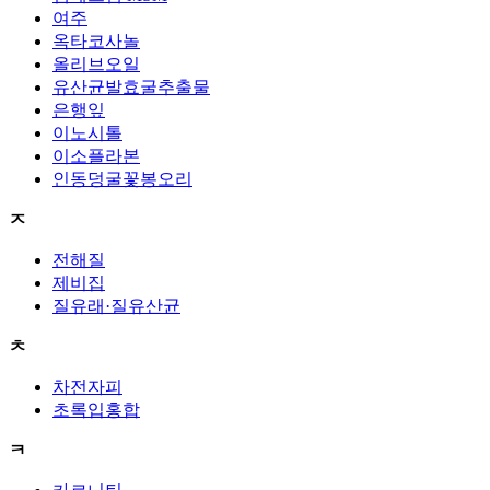
여주
옥타코사놀
올리브오일
유산균발효굴추출물
은행잎
이노시톨
이소플라본
인동덩굴꽃봉오리
ㅈ
전해질
제비집
질유래·질유산균
ㅊ
차전자피
초록입홍합
ㅋ