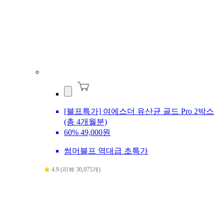
[블프특가] 여에스더 유산균 골드 Pro 2박스
(총 4개월분)
60%
49,000원
썸머블프 역대급 초특가
4.9 (리뷰 30,075개)