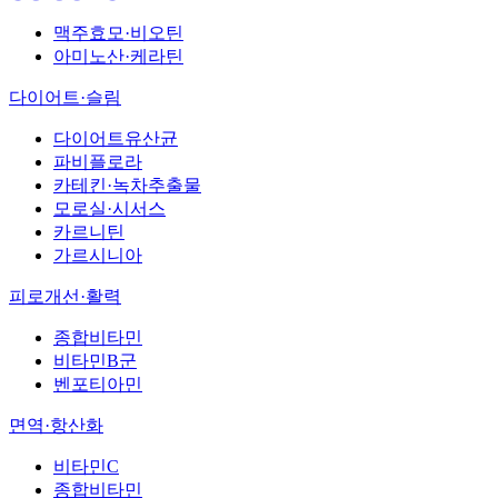
맥주효모·비오틴
아미노산·케라틴
다이어트·슬림
다이어트유산균
파비플로라
카테킨·녹차추출물
모로실·시서스
카르니틴
가르시니아
피로개선·활력
종합비타민
비타민B군
벤포티아민
면역·항산화
비타민C
종합비타민