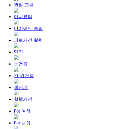
관절·연골
이너뷰티
다이어트·슬림
피로개선·활력
면역
눈건강
간·위건강
갱년기
혈행개선
For 여성
For 남성