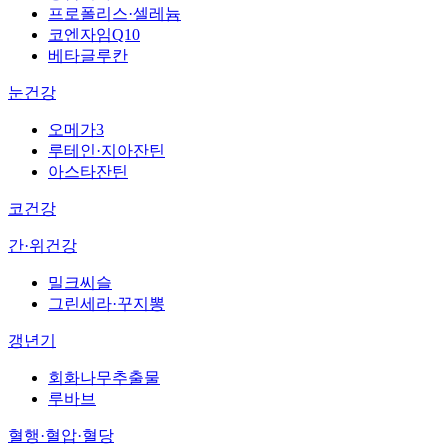
프로폴리스·셀레늄
코엔자임Q10
베타글루칸
눈건강
오메가3
루테인·지아잔틴
아스타잔틴
코건강
간·위건강
밀크씨슬
그린세라·꾸지뽕
갱년기
회화나무추출물
루바브
혈행·혈압·혈당