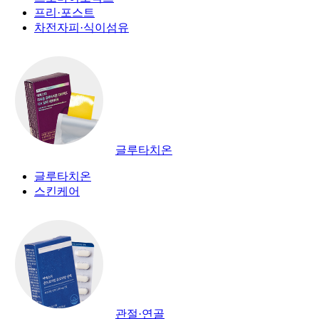
프리·포스트
차전자피·식이섬유
글루타치온
글루타치온
스킨케어
관절·연골