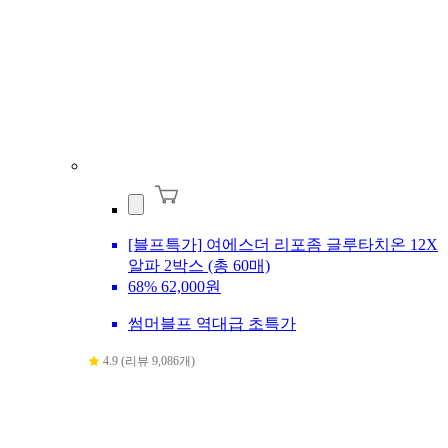
[블프특가] 여에스더 리포좀 글루타치온 12X
알파 2박스 (총 60매)
68%
62,000원
썸머블프 역대급 초특가
4.9 (리뷰 9,086개)