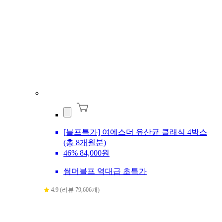
[블프특가] 여에스더 유산균 클래식 4박스
(총 8개월분)
46%
84,000원
썸머블프 역대급 초특가
4.9 (리뷰 79,606개)