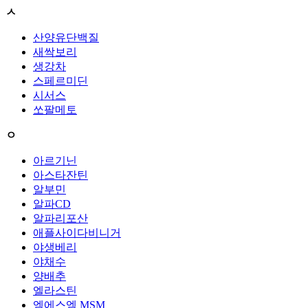
ㅅ
산양유단백질
새싹보리
생강차
스페르미딘
시서스
쏘팔메토
ㅇ
아르기닌
아스타잔틴
알부민
알파CD
알파리포산
애플사이다비니거
야생베리
야채수
양배추
엘라스틴
엠에스엠 MSM