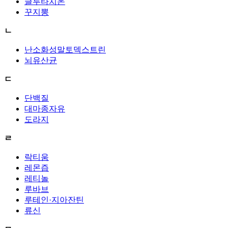
글루타치온
꾸지뽕
ㄴ
난소화성말토덱스트린
뇌유산균
ㄷ
단백질
대마종자유
도라지
ㄹ
락티움
레몬즙
레티놀
루바브
루테인·지아잔틴
류신