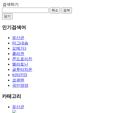
검색하기
취소
검색
닫기
인기검색어
유산균
마그네슘
오메가3
콜라겐
콘드로이친
멜라토닌
글루타치온
비타민D
코큐텐
국민영양
카테고리
유산균