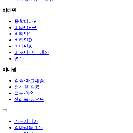
비타민
종합비타민
비타민B군
비타민C
비타민D
비타민K
비오틴·판토텐산
엽산
미네랄
칼슘·마그네슘
전해질·칼륨
철분·아연
셀레늄·요오드
ㄱ
가르시니아
감마리놀렌산