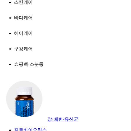
스킨케어
바디케어
헤어케어
구강케어
쇼핑백·소분통
장·배변·유산균
프로바이오틱스