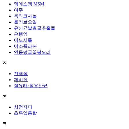
엠에스엠 MSM
여주
옥타코사놀
올리브오일
유산균발효굴추출물
은행잎
이노시톨
이소플라본
인동덩굴꽃봉오리
ㅈ
전해질
제비집
질유래·질유산균
ㅊ
차전자피
초록입홍합
ㅋ