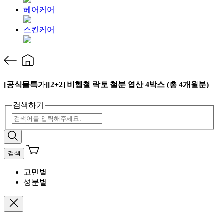
헤어케어
스킨케어
[공식몰특가][2+2] 비헴철 락토 철분 엽산 4박스 (총 4개월분)
검색하기
검색
고민별
성분별