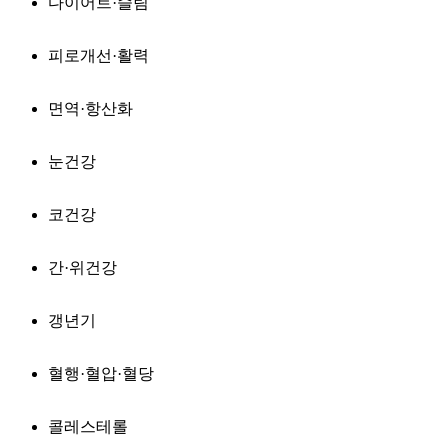
다이어트·슬림
피로개선·활력
면역·항산화
눈건강
코건강
간·위건강
갱년기
혈행·혈압·혈당
콜레스테롤