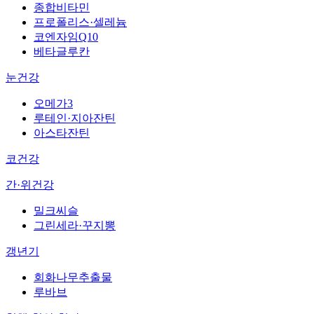
종합비타민
프로폴리스·셀레늄
코엔자임Q10
베타글루칸
눈건강
오메가3
루테인·지아잔틴
아스타잔틴
코건강
간·위건강
밀크씨슬
그린세라·꾸지뽕
갱년기
회화나무추출물
루바브