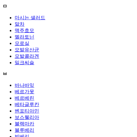
ㅁ
마시는 샐러드
말차
맥주효모
멜라토닌
모로실
모발유산균
모발콜라겐
밀크씨슬
ㅂ
바나바잎
베르가못
베르베린
베타글루칸
벤포티아민
보스웰리아
블랙마카
블루베리
빌베리