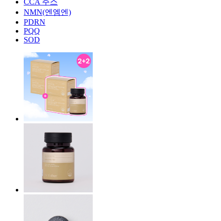
CCA 주스
NMN(엔엠엔)
PDRN
PQQ
SOD