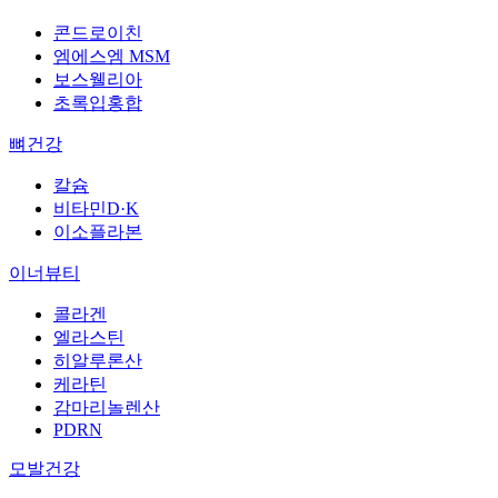
콘드로이친
엠에스엠 MSM
보스웰리아
초록입홍합
뼈건강
칼슘
비타민D·K
이소플라본
이너뷰티
콜라겐
엘라스틴
히알루론산
케라틴
감마리놀렌산
PDRN
모발건강