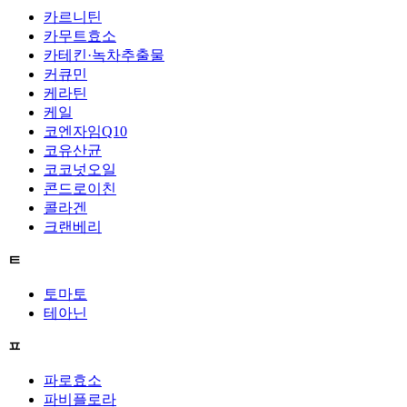
카르니틴
카무트효소
카테킨·녹차추출물
커큐민
케라틴
케일
코엔자임Q10
코유산균
코코넛오일
콘드로이친
콜라겐
크랜베리
ㅌ
토마토
테아닌
ㅍ
파로효소
파비플로라