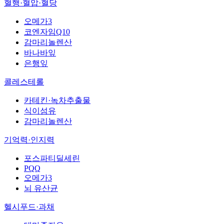
혈행·혈압·혈당
오메가3
코엔자임Q10
감마리놀렌산
바나바잎
은행잎
콜레스테롤
카테킨·녹차추출물
식이섬유
감마리놀렌산
기억력·인지력
포스파티딜세린
PQQ
오메가3
뇌 유산균
헬시푸드·과채