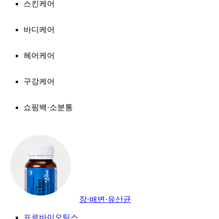
스킨케어
바디케어
헤어케어
구강케어
쇼핑백·소분통
장·배변·유산균
프로바이오틱스