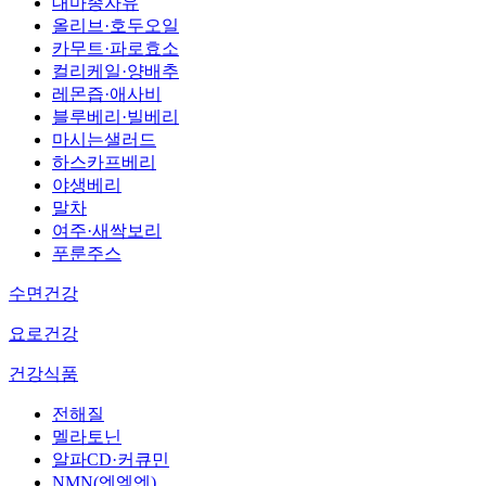
대마종자유
올리브·호두오일
카무트·파로효소
컬리케일·양배추
레몬즙·애사비
블루베리·빌베리
마시는샐러드
하스카프베리
야생베리
말차
여주·새싹보리
푸룬주스
수면건강
요로건강
건강식품
전해질
멜라토닌
알파CD·커큐민
NMN(엔엠엔)