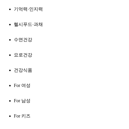
기억력·인지력
헬시푸드·과채
수면건강
요로건강
건강식품
For 여성
For 남성
For 키즈