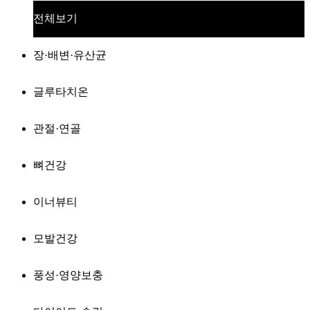
전체보기
장·배변·유산균
글루타치온
관절·연골
뼈건강
이너뷰티
모발건강
풍성·영양보충