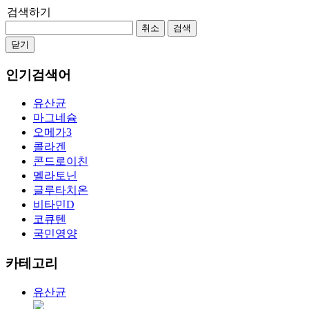
검색하기
취소
검색
닫기
인기검색어
유산균
마그네슘
오메가3
콜라겐
콘드로이친
멜라토닌
글루타치온
비타민D
코큐텐
국민영양
카테고리
유산균