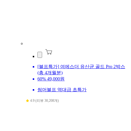
[블프특가] 여에스더 유산균 골드 Pro 2박스
(총 4개월분)
60%
49,000원
썸머블프 역대급 초특가
4.9 (리뷰 30,208개)