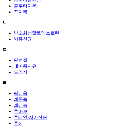
글루타치온
꾸지뽕
ㄴ
난소화성말토덱스트린
뇌유산균
ㄷ
단백질
대마종자유
도라지
ㄹ
락티움
레몬즙
레티놀
루바브
루테인·지아잔틴
류신