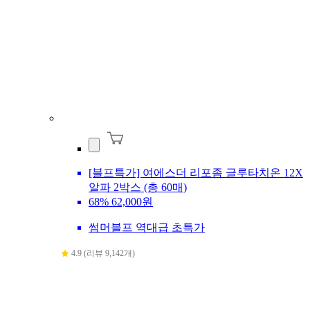
[블프특가] 여에스더 리포좀 글루타치온 12X
알파 2박스 (총 60매)
68%
62,000원
썸머블프 역대급 초특가
4.9 (리뷰 9,142개)