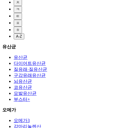
ㅊ
ㅋ
ㅌ
ㅍ
ㅎ
A-Z
유산균
유산균
다이어트유산균
질유래·질유산균
구강유래유산균
뇌유산균
코유산균
모발유산균
부스터+
오메가
오메가3
감마리놀렌산