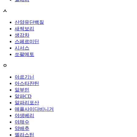
ㅅ
산양유단백질
새싹보리
생강차
스페르미딘
시서스
쏘팔메토
ㅇ
아르기닌
아스타잔틴
알부민
알파CD
알파리포산
애플사이다비니거
야생베리
야채수
양배추
엘라스틴