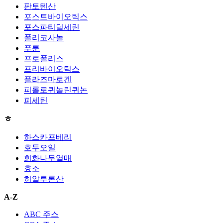
판토텐산
포스트바이오틱스
포스파티딜세린
폴리코사놀
푸룬
프로폴리스
프리바이오틱스
플라즈마로겐
피롤로퀴놀린퀴논
피세틴
ㅎ
하스카프베리
호두오일
회화나무열매
효소
히알루론산
A-Z
ABC 주스