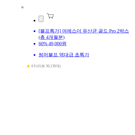
[블프특가] 여에스더 유산균 골드 Pro 2박스
(총 4개월분)
60%
49,000원
썸머블프 역대급 초특가
4.9 (리뷰 30,138개)