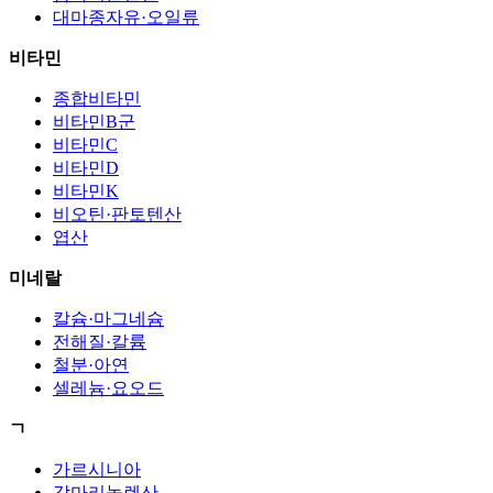
대마종자유·오일류
비타민
종합비타민
비타민B군
비타민C
비타민D
비타민K
비오틴·판토텐산
엽산
미네랄
칼슘·마그네슘
전해질·칼륨
철분·아연
셀레늄·요오드
ㄱ
가르시니아
감마리놀렌산