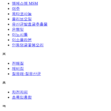
엠에스엠 MSM
여주
옥타코사놀
올리브오일
유산균발효굴추출물
은행잎
이노시톨
이소플라본
인동덩굴꽃봉오리
ㅈ
전해질
제비집
질유래·질유산균
ㅊ
차전자피
초록입홍합
ㅋ