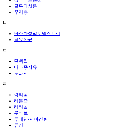
글루타치온
꾸지뽕
ㄴ
난소화성말토덱스트린
뇌유산균
ㄷ
단백질
대마종자유
도라지
ㄹ
락티움
레몬즙
레티놀
루바브
루테인·지아잔틴
류신