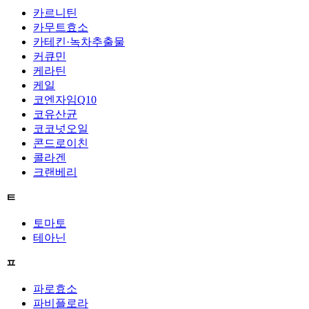
카르니틴
카무트효소
카테킨·녹차추출물
커큐민
케라틴
케일
코엔자임Q10
코유산균
코코넛오일
콘드로이친
콜라겐
크랜베리
ㅌ
토마토
테아닌
ㅍ
파로효소
파비플로라