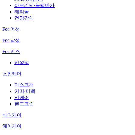
아르기닌·블랙마카
레티놀
건강간식
For 여성
For 남성
For 키즈
키성장
스킨케어
마스크팩
기미·미백
선케어
핸드크림
바디케어
헤어케어