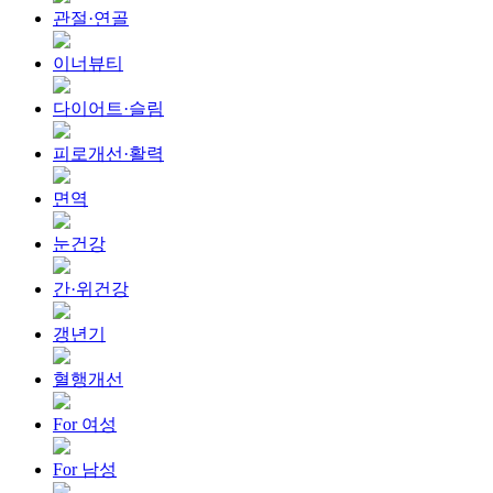
관절·연골
이너뷰티
다이어트·슬림
피로개선·활력
면역
눈건강
간·위건강
갱년기
혈행개선
For 여성
For 남성