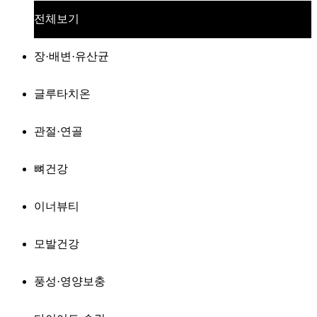
전체보기
장·배변·유산균
글루타치온
관절·연골
뼈건강
이너뷰티
모발건강
풍성·영양보충