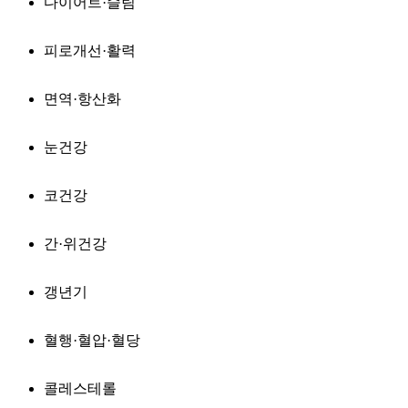
다이어트·슬림
피로개선·활력
면역·항산화
눈건강
코건강
간·위건강
갱년기
혈행·혈압·혈당
콜레스테롤