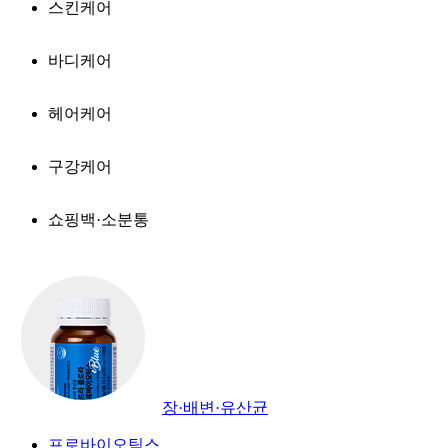
스킨케어
바디케어
헤어케어
구강케어
쇼핑백·소분통
장·배변·유산균
프로바이오틱스