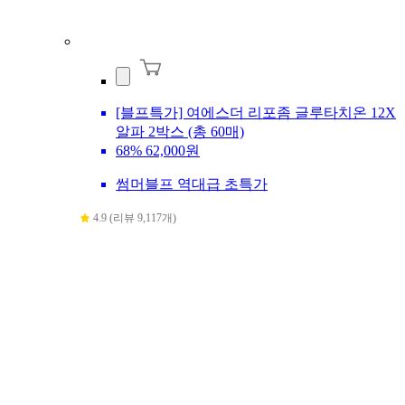
[블프특가] 여에스더 리포좀 글루타치온 12X
알파 2박스 (총 60매)
68%
62,000원
썸머블프 역대급 초특가
4.9 (리뷰 9,117개)