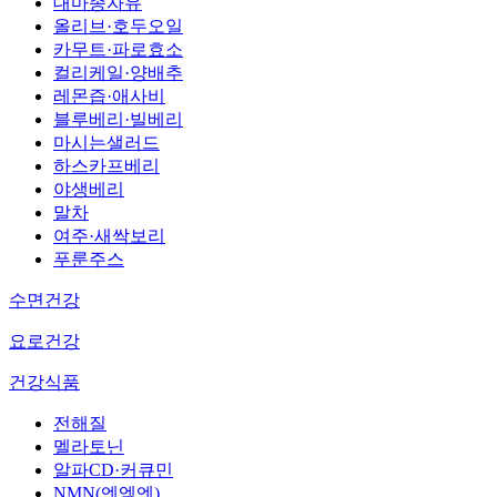
대마종자유
올리브·호두오일
카무트·파로효소
컬리케일·양배추
레몬즙·애사비
블루베리·빌베리
마시는샐러드
하스카프베리
야생베리
말차
여주·새싹보리
푸룬주스
수면건강
요로건강
건강식품
전해질
멜라토닌
알파CD·커큐민
NMN(엔엠엔)