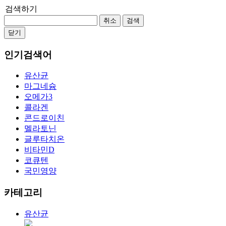
검색하기
취소
검색
닫기
인기검색어
유산균
마그네슘
오메가3
콜라겐
콘드로이친
멜라토닌
글루타치온
비타민D
코큐텐
국민영양
카테고리
유산균