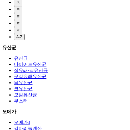
ㅊ
ㅋ
ㅌ
ㅍ
ㅎ
A-Z
유산균
유산균
다이어트유산균
질유래·질유산균
구강유래유산균
뇌유산균
코유산균
모발유산균
부스터+
오메가
오메가3
감마리놀렌산