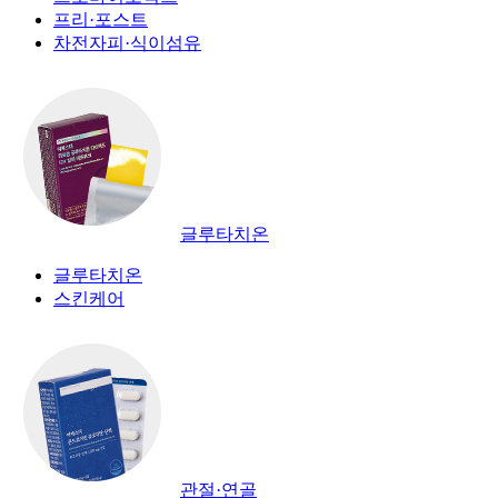
프리·포스트
차전자피·식이섬유
글루타치온
글루타치온
스킨케어
관절·연골