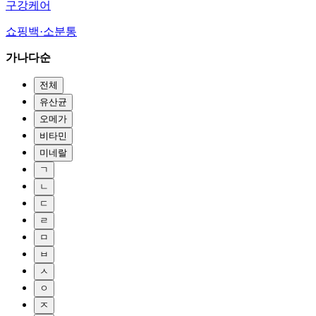
구강케어
쇼핑백·소분통
가나다순
전체
유산균
오메가
비타민
미네랄
ㄱ
ㄴ
ㄷ
ㄹ
ㅁ
ㅂ
ㅅ
ㅇ
ㅈ