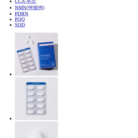
CCA 주스
NMN(엔엠엔)
PDRN
PQQ
SOD