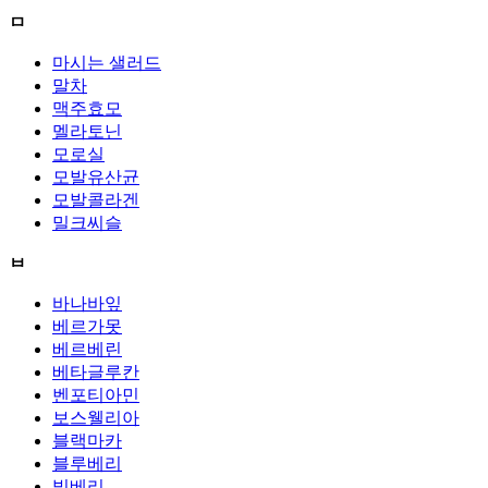
ㅁ
마시는 샐러드
말차
맥주효모
멜라토닌
모로실
모발유산균
모발콜라겐
밀크씨슬
ㅂ
바나바잎
베르가못
베르베린
베타글루칸
벤포티아민
보스웰리아
블랙마카
블루베리
빌베리