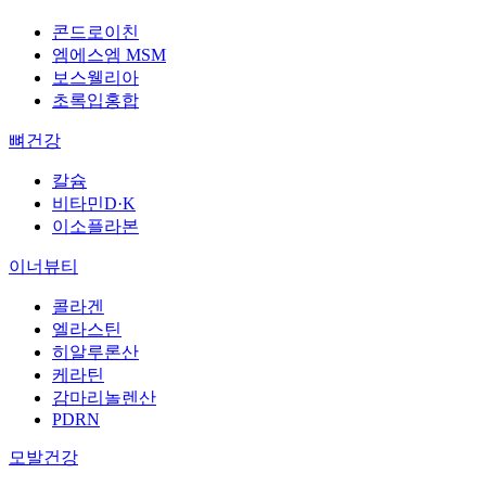
콘드로이친
엠에스엠 MSM
보스웰리아
초록입홍합
뼈건강
칼슘
비타민D·K
이소플라본
이너뷰티
콜라겐
엘라스틴
히알루론산
케라틴
감마리놀렌산
PDRN
모발건강