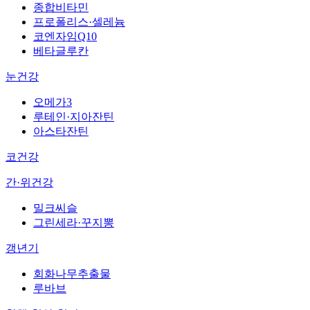
종합비타민
프로폴리스·셀레늄
코엔자임Q10
베타글루칸
눈건강
오메가3
루테인·지아잔틴
아스타잔틴
코건강
간·위건강
밀크씨슬
그린세라·꾸지뽕
갱년기
회화나무추출물
루바브