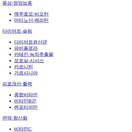
풍성·영양보충
맥주효모·비오틴
아미노산·케라틴
다이어트·슬림
다이어트유산균
파비플로라
카테킨·녹차추출물
모로실·시서스
카르니틴
가르시니아
피로개선·활력
종합비타민
비타민B군
벤포티아민
면역·항산화
비타민C