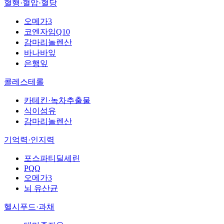
혈행·혈압·혈당
오메가3
코엔자임Q10
감마리놀렌산
바나바잎
은행잎
콜레스테롤
카테킨·녹차추출물
식이섬유
감마리놀렌산
기억력·인지력
포스파티딜세린
PQQ
오메가3
뇌 유산균
헬시푸드·과채