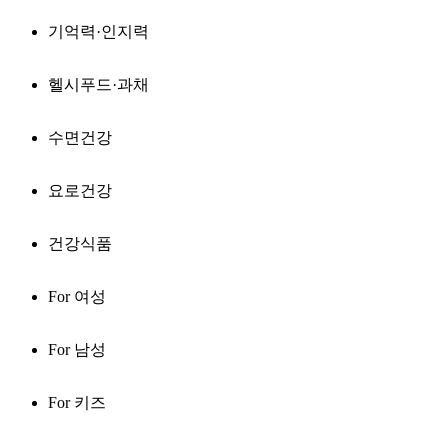
기억력·인지력
헬시푸드·과채
수면건강
요로건강
건강식품
For 여성
For 남성
For 키즈