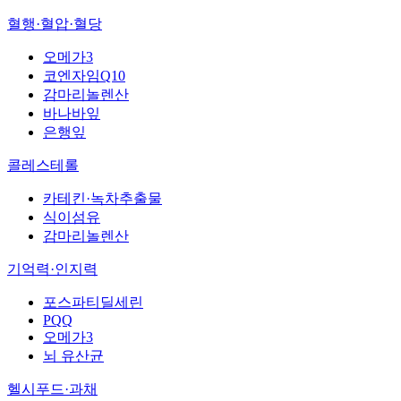
혈행·혈압·혈당
오메가3
코엔자임Q10
감마리놀렌산
바나바잎
은행잎
콜레스테롤
카테킨·녹차추출물
식이섬유
감마리놀렌산
기억력·인지력
포스파티딜세린
PQQ
오메가3
뇌 유산균
헬시푸드·과채