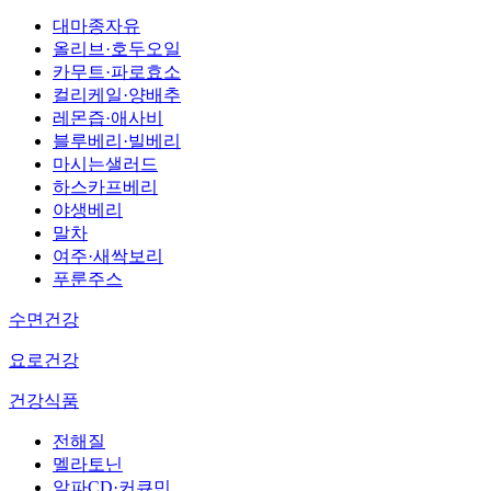
대마종자유
올리브·호두오일
카무트·파로효소
컬리케일·양배추
레몬즙·애사비
블루베리·빌베리
마시는샐러드
하스카프베리
야생베리
말차
여주·새싹보리
푸룬주스
수면건강
요로건강
건강식품
전해질
멜라토닌
알파CD·커큐민