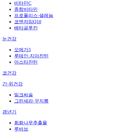
비타민C
종합비타민
프로폴리스·셀레늄
코엔자임Q10
베타글루칸
눈건강
오메가3
루테인·지아잔틴
아스타잔틴
코건강
간·위건강
밀크씨슬
그린세라·꾸지뽕
갱년기
회화나무추출물
루바브