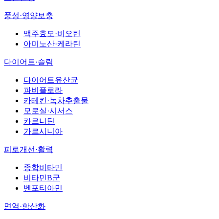
풍성·영양보충
맥주효모·비오틴
아미노산·케라틴
다이어트·슬림
다이어트유산균
파비플로라
카테킨·녹차추출물
모로실·시서스
카르니틴
가르시니아
피로개선·활력
종합비타민
비타민B군
벤포티아민
면역·항산화