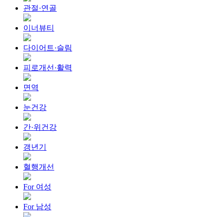
관절·연골
이너뷰티
다이어트·슬림
피로개선·활력
면역
눈건강
간·위건강
갱년기
혈행개선
For 여성
For 남성