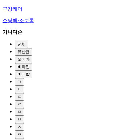
구강케어
쇼핑백·소분통
가나다순
전체
유산균
오메가
비타민
미네랄
ㄱ
ㄴ
ㄷ
ㄹ
ㅁ
ㅂ
ㅅ
ㅇ