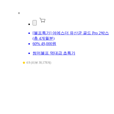
[블프특가] 여에스더 유산균 골드 Pro 2박스
(총 4개월분)
60%
49,000원
썸머블프 역대급 초특가
4.9 (리뷰 30,178개)