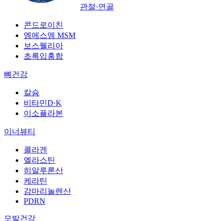
관절·연골
콘드로이친
엠에스엠 MSM
보스웰리아
초록입홍합
뼈건강
칼슘
비타민D·K
이소플라본
이너뷰티
콜라겐
엘라스틴
히알루론산
케라틴
감마리놀렌산
PDRN
모발건강