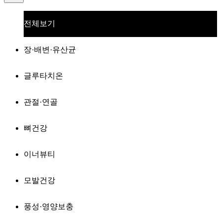
전체보기
장·배변·유산균
글루타치온
관절·연골
뼈건강
이너뷰티
모발건강
풍성·영양보충