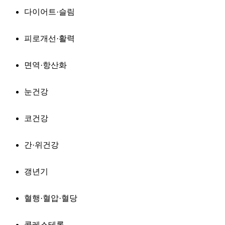
다이어트·슬림
피로개선·활력
면역·항산화
눈건강
코건강
간·위건강
갱년기
혈행·혈압·혈당
콜레스테롤