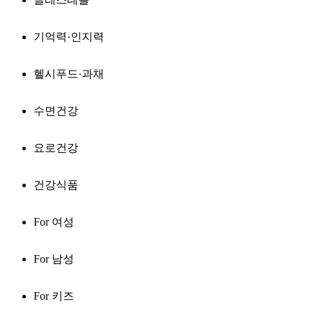
기억력·인지력
헬시푸드·과채
수면건강
요로건강
건강식품
For 여성
For 남성
For 키즈