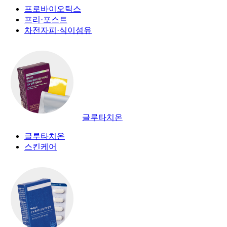
프로바이오틱스
프리·포스트
차전자피·식이섬유
글루타치온
글루타치온
스킨케어