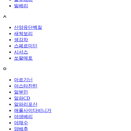
빌베리
ㅅ
산양유단백질
새싹보리
생강차
스페르미딘
시서스
쏘팔메토
ㅇ
아르기닌
아스타잔틴
알부민
알파CD
알파리포산
애플사이다비니거
야생베리
야채수
양배추