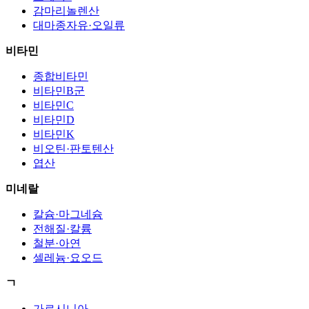
감마리놀렌산
대마종자유·오일류
비타민
종합비타민
비타민B군
비타민C
비타민D
비타민K
비오틴·판토텐산
엽산
미네랄
칼슘·마그네슘
전해질·칼륨
철분·아연
셀레늄·요오드
ㄱ
가르시니아