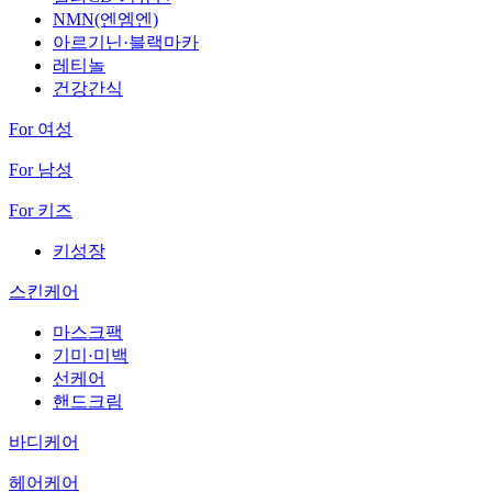
NMN(엔엠엔)
아르기닌·블랙마카
레티놀
건강간식
For 여성
For 남성
For 키즈
키성장
스킨케어
마스크팩
기미·미백
선케어
핸드크림
바디케어
헤어케어