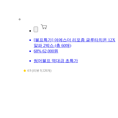
[블프특가] 여에스더 리포좀 글루타치온 12X
알파 2박스 (총 60매)
68%
62,000원
썸머블프 역대급 초특가
4.9 (리뷰 9,126개)