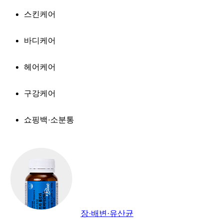
스킨케어
바디케어
헤어케어
구강케어
쇼핑백·소분통
장·배변·유산균