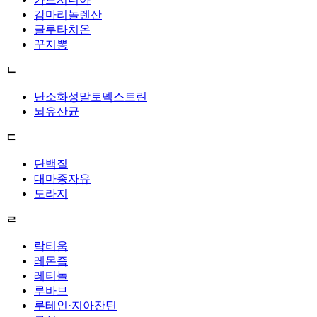
감마리놀렌산
글루타치온
꾸지뽕
ㄴ
난소화성말토덱스트린
뇌유산균
ㄷ
단백질
대마종자유
도라지
ㄹ
락티움
레몬즙
레티놀
루바브
루테인·지아잔틴