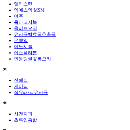
엘라스틴
엠에스엠 MSM
여주
옥타코사놀
올리브오일
유산균발효굴추출물
은행잎
이노시톨
이소플라본
인동덩굴꽃봉오리
ㅈ
전해질
제비집
질유래·질유산균
ㅊ
차전자피
초록입홍합