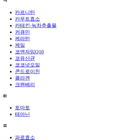
ㅋ
카르니틴
카무트효소
카테킨·녹차추출물
커큐민
케라틴
케일
코엔자임Q10
코유산균
코코넛오일
콘드로이친
콜라겐
크랜베리
ㅌ
토마토
테아닌
ㅍ
파로효소