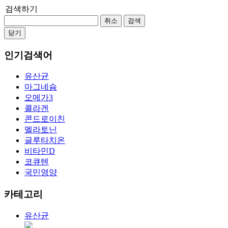
검색하기
취소
검색
닫기
인기검색어
유산균
마그네슘
오메가3
콜라겐
콘드로이친
멜라토닌
글루타치온
비타민D
코큐텐
국민영양
카테고리
유산균