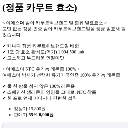
(정품 카무트 효소)
< 여에스더 발아 카무트® 브랜드 밀 함유 발효효소 >
고민 없는 정품 인증 발아 카무트® 브랜드밀을 생균 발효해 담
았습니다
✔ 캐나다 정품 카무트® 브랜드밀 배합
✔ 1포 당 효소 활성도(역가) 1,004,500 unit
✔ 고소하고 부드러운 인절미맛
< 여에스더 NFC 유기농 레몬즙 100% >
여에스더 박사가 선택한 유기가공인증 100% 유기농 레몬즙
✔ 물 한 방울 섞지 않은 100% 레몬즙
✔ 스페인산 생레몬의 영양을 그대로, NFC 착즙
✔ 한 포로 언제 어디서나 간편한 섭취
정상가
19,800
원
판매가
55%
8,900원