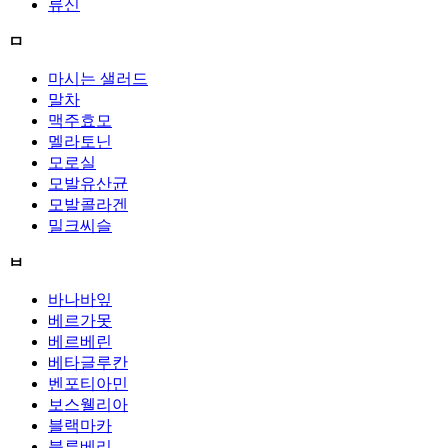
류신
ㅁ
마시는 샐러드
말차
맥주효모
멜라토닌
모로실
모발유산균
모발콜라겐
밀크씨슬
ㅂ
바나바잎
베르가못
베르베린
베타글루칸
벤포티아민
보스웰리아
블랙마카
블루베리