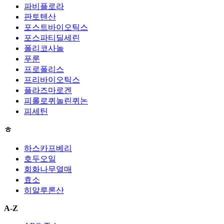
파비플로라
판토텐산
포스트바이오틱스
포스파티딜세린
폴리코사놀
푸룬
프로폴리스
프리바이오틱스
플라즈마로겐
피롤로퀴놀린퀴논
피세틴
ㅎ
하스카프베리
호두오일
회화나무열매
효소
히알루론산
A-Z