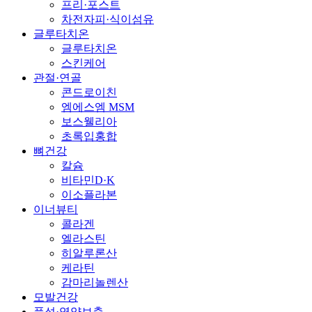
프리·포스트
차전자피·식이섬유
글루타치온
글루타치온
스킨케어
관절·연골
콘드로이친
엠에스엠 MSM
보스웰리아
초록입홍합
뼈건강
칼슘
비타민D·K
이소플라본
이너뷰티
콜라겐
엘라스틴
히알루론산
케라틴
감마리놀렌산
모발건강
풍성·영양보충