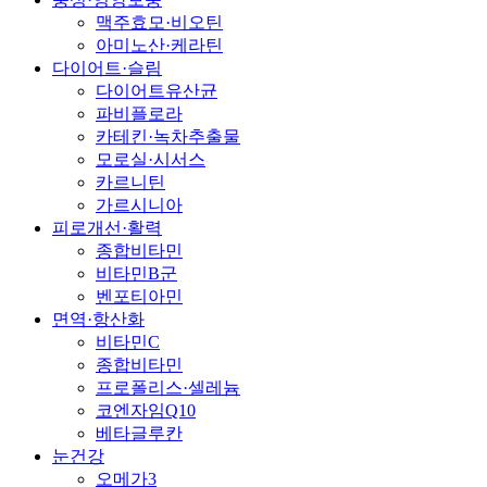
맥주효모·비오틴
아미노산·케라틴
다이어트·슬림
다이어트유산균
파비플로라
카테킨·녹차추출물
모로실·시서스
카르니틴
가르시니아
피로개선·활력
종합비타민
비타민B군
벤포티아민
면역·항산화
비타민C
종합비타민
프로폴리스·셀레늄
코엔자임Q10
베타글루칸
눈건강
오메가3