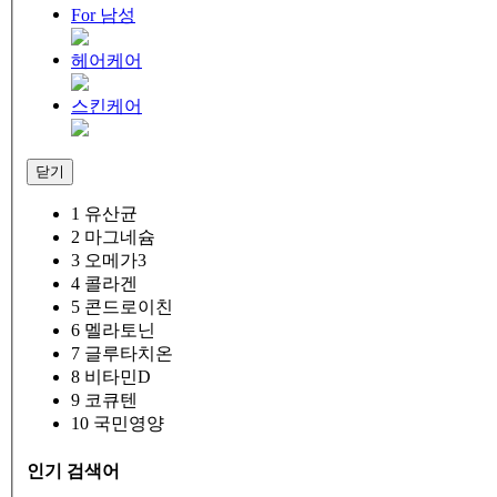
For 남성
헤어케어
스킨케어
닫기
1
유산균
2
마그네슘
3
오메가3
4
콜라겐
5
콘드로이친
6
멜라토닌
7
글루타치온
8
비타민D
9
코큐텐
10
국민영양
인기 검색어