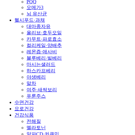
PQQ
오메가3
뇌 유산균
헬시푸드·과채
대마종자유
올리브·호두오일
카무트·파로효소
컬리케일·양배추
레몬즙·애사비
블루베리·빌베리
마시는샐러드
하스카프베리
야생베리
말차
여주·새싹보리
푸룬주스
수면건강
요로건강
건강식품
전해질
멜라토닌
알파CD·커큐민