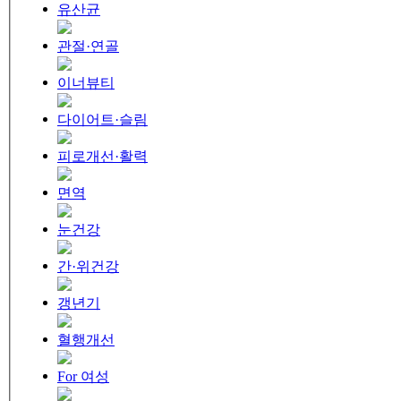
유산균
관절·연골
이너뷰티
다이어트·슬림
피로개선·활력
면역
눈건강
간·위건강
갱년기
혈행개선
For 여성