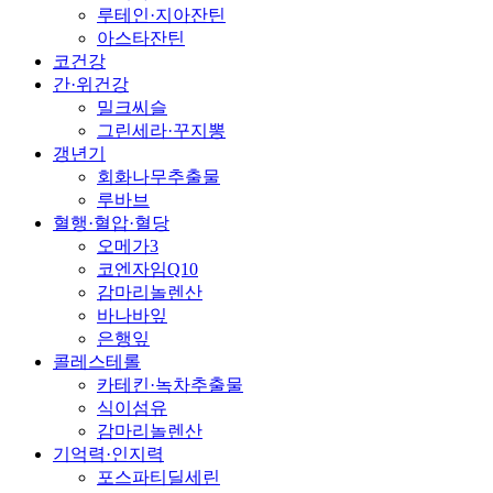
루테인·지아잔틴
아스타잔틴
코건강
간·위건강
밀크씨슬
그린세라·꾸지뽕
갱년기
회화나무추출물
루바브
혈행·혈압·혈당
오메가3
코엔자임Q10
감마리놀렌산
바나바잎
은행잎
콜레스테롤
카테킨·녹차추출물
식이섬유
감마리놀렌산
기억력·인지력
포스파티딜세린