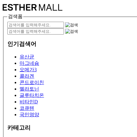
검색폼
인기검색어
유산균
마그네슘
오메가3
콜라겐
콘드로이친
멜라토닌
글루타치온
비타민D
코큐텐
국민영양
카테고리