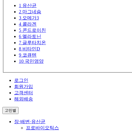
1
유산균
2
마그네슘
3
오메가3
4
콜라겐
5
콘드로이친
6
멜라토닌
7
글루타치온
8
비타민D
9
코큐텐
10
국민영양
로그인
회원가입
고객센터
해외배송
고민별
장·배변·유산균
프로바이오틱스