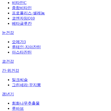
비타민C
종합비타민
프로폴리스·셀레늄
코엔자임Q10
베타글루칸
눈건강
오메가3
루테인·지아잔틴
아스타잔틴
코건강
간·위건강
밀크씨슬
그린세라·꾸지뽕
갱년기
회화나무추출물
루바브