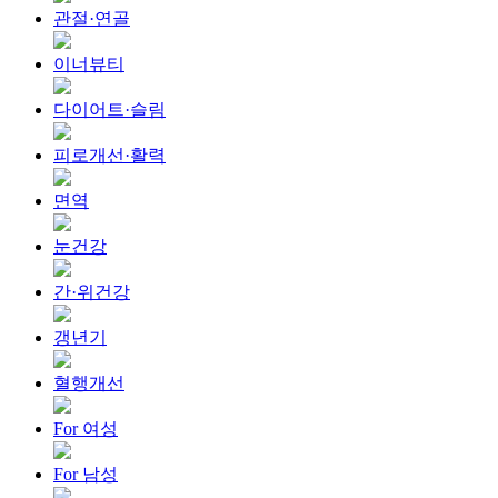
관절·연골
이너뷰티
다이어트·슬림
피로개선·활력
면역
눈건강
간·위건강
갱년기
혈행개선
For 여성
For 남성