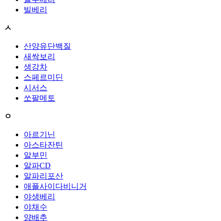
빌베리
ㅅ
산양유단백질
새싹보리
생강차
스페르미딘
시서스
쏘팔메토
ㅇ
아르기닌
아스타잔틴
알부민
알파CD
알파리포산
애플사이다비니거
야생베리
야채수
양배추