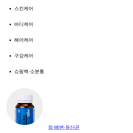
스킨케어
바디케어
헤어케어
구강케어
쇼핑백·소분통
장·배변·유산균