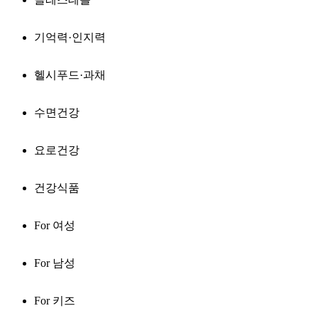
기억력·인지력
헬시푸드·과채
수면건강
요로건강
건강식품
For 여성
For 남성
For 키즈