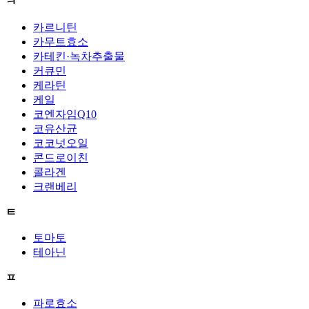
ㅋ
카르니틴
카무트효소
카테킨·녹차추출물
커큐민
케라틴
케일
코엔자임Q10
코유산균
코코넛오일
콘드로이친
콜라겐
크랜베리
ㅌ
토마토
테아닌
ㅍ
파로효소