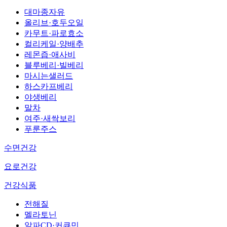
대마종자유
올리브·호두오일
카무트·파로효소
컬리케일·양배추
레몬즙·애사비
블루베리·빌베리
마시는샐러드
하스카프베리
야생베리
말차
여주·새싹보리
푸룬주스
수면건강
요로건강
건강식품
전해질
멜라토닌
알파CD·커큐민