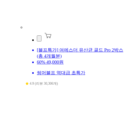
[블프특가] 여에스더 유산균 골드 Pro 2박스
(총 4개월분)
60%
49,000원
썸머블프 역대급 초특가
4.9 (리뷰 30,306개)