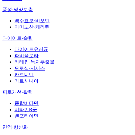
풍성·영양보충
맥주효모·비오틴
아미노산·케라틴
다이어트·슬림
다이어트유산균
파비플로라
카테킨·녹차추출물
모로실·시서스
카르니틴
가르시니아
피로개선·활력
종합비타민
비타민B군
벤포티아민
면역·항산화