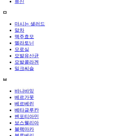
류신
ㅁ
마시는 샐러드
말차
맥주효모
멜라토닌
모로실
모발유산균
모발콜라겐
밀크씨슬
ㅂ
바나바잎
베르가못
베르베린
베타글루칸
벤포티아민
보스웰리아
블랙마카
블루베리