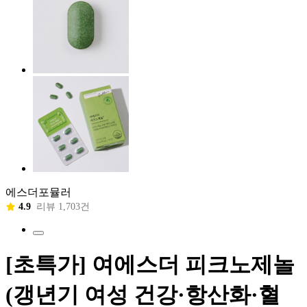
에스더포뮬러
4.9
리뷰 1,703건
[초특가] 여에스더 피크노제놀
(갱년기 여성 건강·항산화·혈