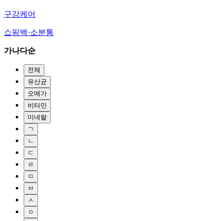
구강케어
쇼핑백·소분통
가나다순
전체
유산균
오메가
비타민
미네랄
ㄱ
ㄴ
ㄷ
ㄹ
ㅁ
ㅂ
ㅅ
ㅇ