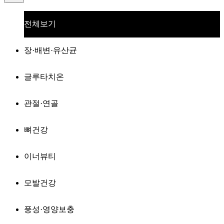
전체보기
장·배변·유산균
글루타치온
관절·연골
뼈건강
이너뷰티
모발건강
풍성·영양보충