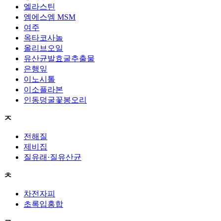
엘라스틴
엠에스엠 MSM
여주
옥타코사놀
올리브오일
유산균발효굴추출물
은행잎
이노시톨
이소플라본
인동덩굴꽃봉오리
ㅈ
전해질
제비집
질유래·질유산균
ㅊ
차전자피
초록입홍합