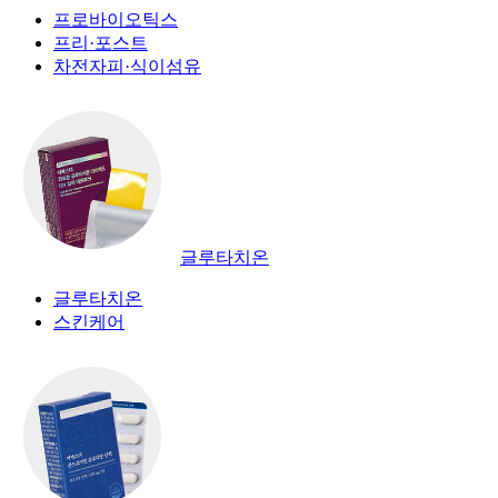
프로바이오틱스
프리·포스트
차전자피·식이섬유
글루타치온
글루타치온
스킨케어