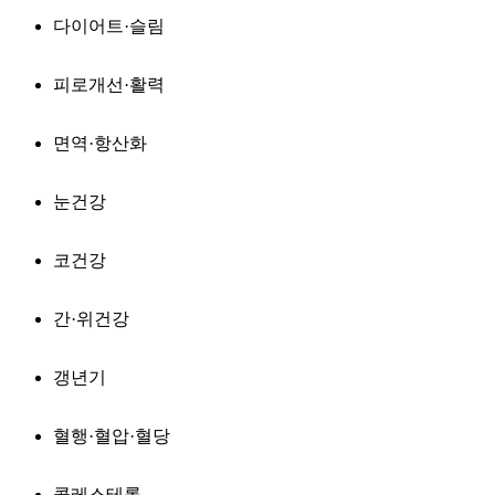
다이어트·슬림
피로개선·활력
면역·항산화
눈건강
코건강
간·위건강
갱년기
혈행·혈압·혈당
콜레스테롤