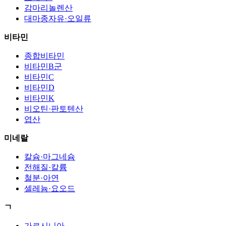
감마리놀렌산
대마종자유·오일류
비타민
종합비타민
비타민B군
비타민C
비타민D
비타민K
비오틴·판토텐산
엽산
미네랄
칼슘·마그네슘
전해질·칼륨
철분·아연
셀레늄·요오드
ㄱ
가르시니아