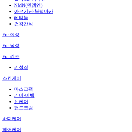
NMN(엔엠엔)
아르기닌·블랙마카
레티놀
건강간식
For 여성
For 남성
For 키즈
키성장
스킨케어
마스크팩
기미·미백
선케어
핸드크림
바디케어
헤어케어