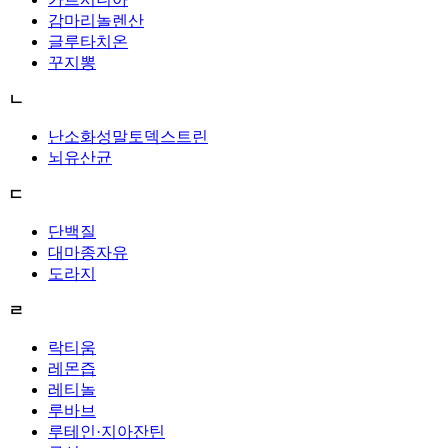
감마리놀렌산
글루타치온
꾸지뽕
ㄴ
난소화성말토덱스트린
뇌유산균
ㄷ
단백질
대마종자유
도라지
ㄹ
락티움
레몬즙
레티놀
루바브
루테인·지아잔틴