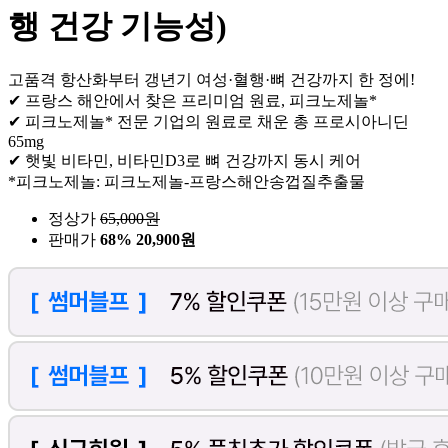
행 건강 기능성)
고품격 항산화부터 갱년기 여성·혈행·뼈 건강까지 한 정에!
✔ 프랑스 해안에서 찾은 프리미엄 원료, 피크노제놀*
✔ 피크노제놀* 전문 기업의 원료로 채운 총 프로시아니딘
65mg
✔ 햇빛 비타민, 비타민D3로 뼈 건강까지 동시 케어
*피크노제놀: 피크노제놀-프랑스해안송껍질추출물
정상가
65,000
원
판매가
68%
20,900원