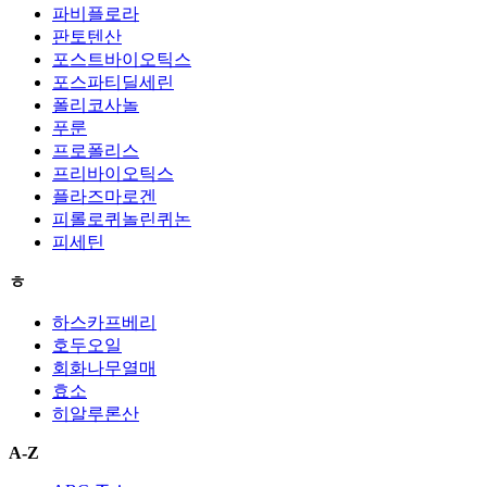
파비플로라
판토텐산
포스트바이오틱스
포스파티딜세린
폴리코사놀
푸룬
프로폴리스
프리바이오틱스
플라즈마로겐
피롤로퀴놀린퀴논
피세틴
ㅎ
하스카프베리
호두오일
회화나무열매
효소
히알루론산
A-Z