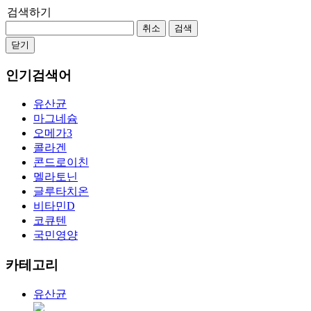
검색하기
취소
검색
닫기
인기검색어
유산균
마그네슘
오메가3
콜라겐
콘드로이친
멜라토닌
글루타치온
비타민D
코큐텐
국민영양
카테고리
유산균