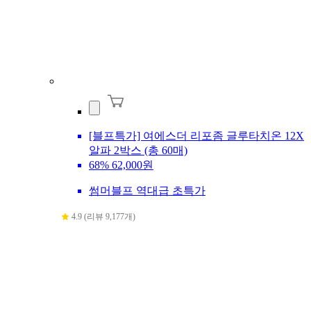
[블프특가] 여에스더 리포좀 글루타치온 12X
알파 2박스 (총 60매)
68%
62,000원
썸머블프 역대급 초특가
4.9 (리뷰 9,177개)