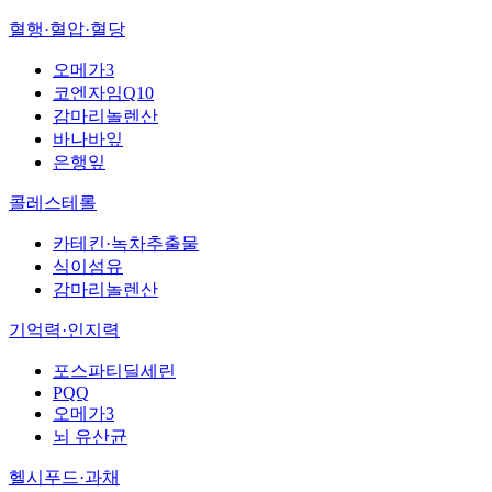
혈행·혈압·혈당
오메가3
코엔자임Q10
감마리놀렌산
바나바잎
은행잎
콜레스테롤
카테킨·녹차추출물
식이섬유
감마리놀렌산
기억력·인지력
포스파티딜세린
PQQ
오메가3
뇌 유산균
헬시푸드·과채