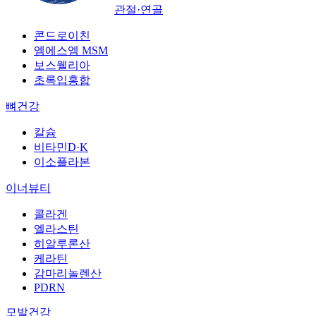
관절·연골
콘드로이친
엠에스엠 MSM
보스웰리아
초록입홍합
뼈건강
칼슘
비타민D·K
이소플라본
이너뷰티
콜라겐
엘라스틴
히알루론산
케라틴
감마리놀렌산
PDRN
모발건강