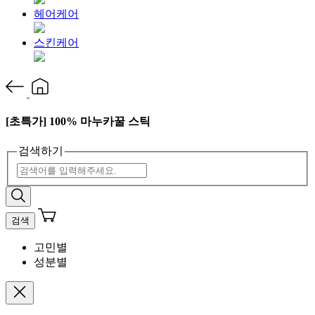
헤어케어
스킨케어
[초특가] 100% 마누카꿀 스틱
검색하기
검색
고민별
성분별