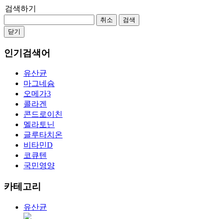
검색하기
취소
검색
닫기
인기검색어
유산균
마그네슘
오메가3
콜라겐
콘드로이친
멜라토닌
글루타치온
비타민D
코큐텐
국민영양
카테고리
유산균