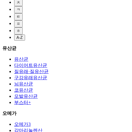
ㅊ
ㅋ
ㅌ
ㅍ
ㅎ
A-Z
유산균
유산균
다이어트유산균
질유래·질유산균
구강유래유산균
뇌유산균
코유산균
모발유산균
부스터+
오메가
오메가3
감마리놀렌산