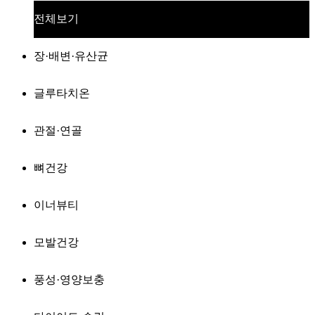
전체보기
장·배변·유산균
글루타치온
관절·연골
뼈건강
이너뷰티
모발건강
풍성·영양보충