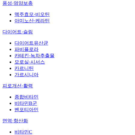
풍성·영양보충
맥주효모·비오틴
아미노산·케라틴
다이어트·슬림
다이어트유산균
파비플로라
카테킨·녹차추출물
모로실·시서스
카르니틴
가르시니아
피로개선·활력
종합비타민
비타민B군
벤포티아민
면역·항산화
비타민C