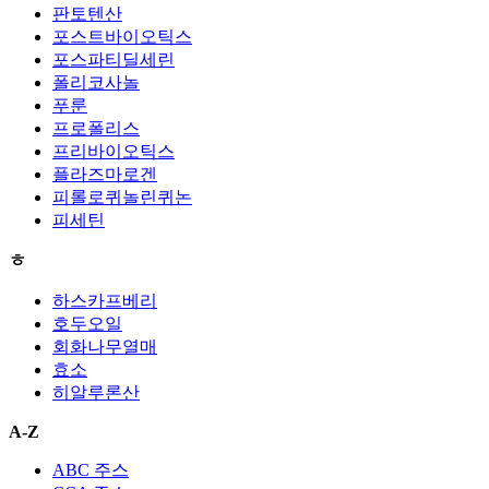
판토텐산
포스트바이오틱스
포스파티딜세린
폴리코사놀
푸룬
프로폴리스
프리바이오틱스
플라즈마로겐
피롤로퀴놀린퀴논
피세틴
ㅎ
하스카프베리
호두오일
회화나무열매
효소
히알루론산
A-Z
ABC 주스