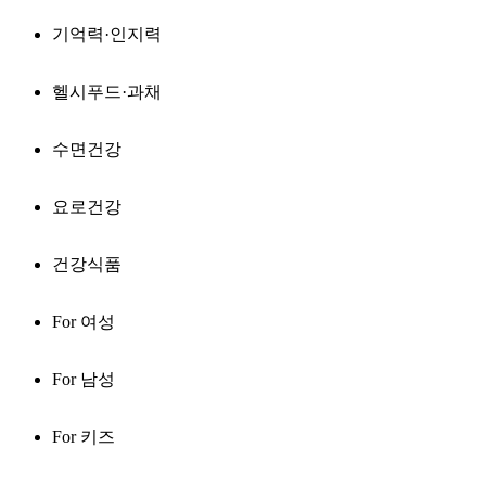
기억력·인지력
헬시푸드·과채
수면건강
요로건강
건강식품
For 여성
For 남성
For 키즈