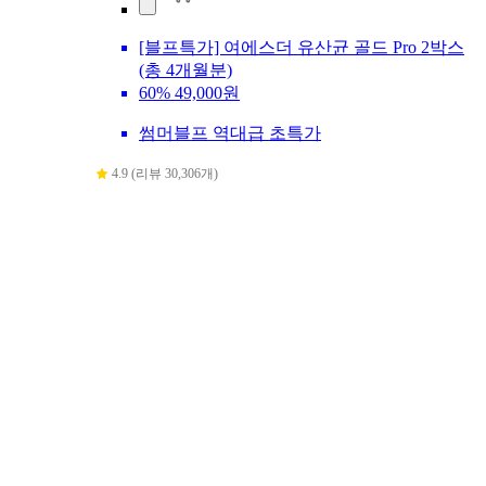
[블프특가] 여에스더 유산균 골드 Pro 2박스
(총 4개월분)
60%
49,000원
썸머블프 역대급 초특가
4.9 (리뷰 30,306개)