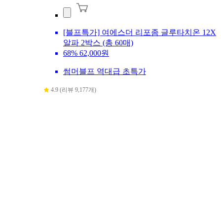
[블프특가] 여에스더 리포좀 글루타치온 12X
알파 2박스 (총 60매)
68%
62,000원
썸머블프 역대급 초특가
4.9 (리뷰 9,177개)