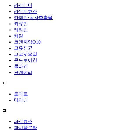
카르니틴
카무트효소
카테킨·녹차추출물
커큐민
케라틴
케일
코엔자임Q10
코유산균
코코넛오일
콘드로이친
콜라겐
크랜베리
ㅌ
토마토
테아닌
ㅍ
파로효소
파비플로라