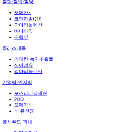
혈행·혈압·혈당
오메가3
코엔자임Q10
감마리놀렌산
바나바잎
은행잎
콜레스테롤
카테킨·녹차추출물
식이섬유
감마리놀렌산
기억력·인지력
포스파티딜세린
PQQ
오메가3
뇌 유산균
헬시푸드·과채