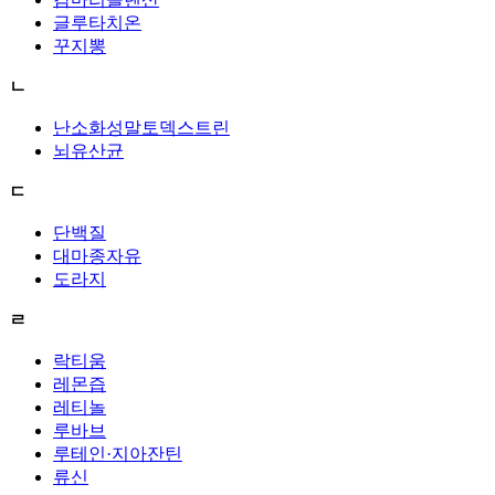
글루타치온
꾸지뽕
ㄴ
난소화성말토덱스트린
뇌유산균
ㄷ
단백질
대마종자유
도라지
ㄹ
락티움
레몬즙
레티놀
루바브
루테인·지아잔틴
류신