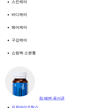
스킨케어
바디케어
헤어케어
구강케어
쇼핑백·소분통
장·배변·유산균
프로바이오틱스