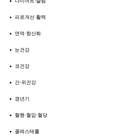
다이어트·슬림
피로개선·활력
면역·항산화
눈건강
코건강
간·위건강
갱년기
혈행·혈압·혈당
콜레스테롤