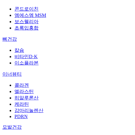
콘드로이친
엠에스엠 MSM
보스웰리아
초록입홍합
뼈건강
칼슘
비타민D·K
이소플라본
이너뷰티
콜라겐
엘라스틴
히알루론산
케라틴
감마리놀렌산
PDRN
모발건강