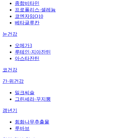
종합비타민
프로폴리스·셀레늄
코엔자임Q10
베타글루칸
눈건강
오메가3
루테인·지아잔틴
아스타잔틴
코건강
간·위건강
밀크씨슬
그린세라·꾸지뽕
갱년기
회화나무추출물
루바브