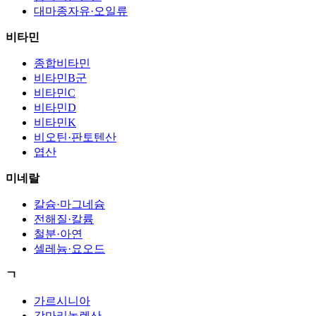
대마종자유·오일류
비타민
종합비타민
비타민B군
비타민C
비타민D
비타민K
비오틴·판토텐산
엽산
미네랄
칼슘·마그네슘
전해질·칼륨
철분·아연
셀레늄·요오드
ㄱ
가르시니아
감마리놀렌산