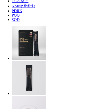
CCA 주스
NMN(엔엠엔)
PDRN
PQQ
SOD