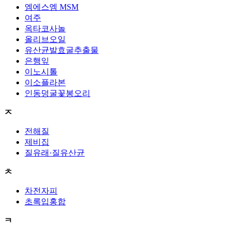
엠에스엠 MSM
여주
옥타코사놀
올리브오일
유산균발효굴추출물
은행잎
이노시톨
이소플라본
인동덩굴꽃봉오리
ㅈ
전해질
제비집
질유래·질유산균
ㅊ
차전자피
초록입홍합
ㅋ