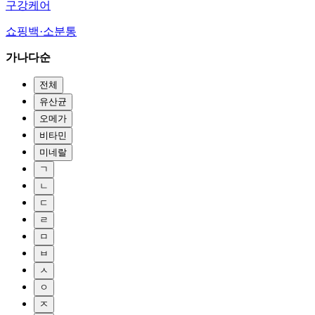
구강케어
쇼핑백·소분통
가나다순
전체
유산균
오메가
비타민
미네랄
ㄱ
ㄴ
ㄷ
ㄹ
ㅁ
ㅂ
ㅅ
ㅇ
ㅈ