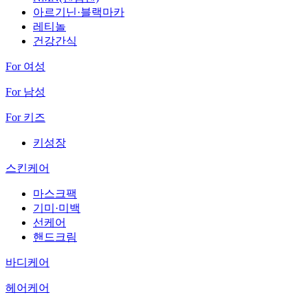
아르기닌·블랙마카
레티놀
건강간식
For 여성
For 남성
For 키즈
키성장
스킨케어
마스크팩
기미·미백
선케어
핸드크림
바디케어
헤어케어