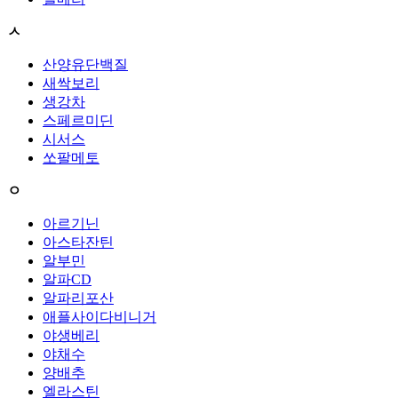
ㅅ
산양유단백질
새싹보리
생강차
스페르미딘
시서스
쏘팔메토
ㅇ
아르기닌
아스타잔틴
알부민
알파CD
알파리포산
애플사이다비니거
야생베리
야채수
양배추
엘라스틴