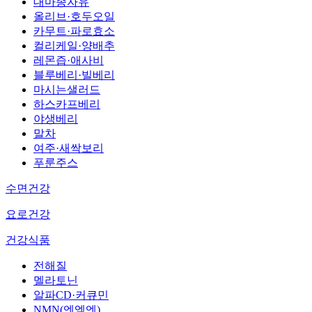
대마종자유
올리브·호두오일
카무트·파로효소
컬리케일·양배추
레몬즙·애사비
블루베리·빌베리
마시는샐러드
하스카프베리
야생베리
말차
여주·새싹보리
푸룬주스
수면건강
요로건강
건강식품
전해질
멜라토닌
알파CD·커큐민
NMN(엔엠엔)