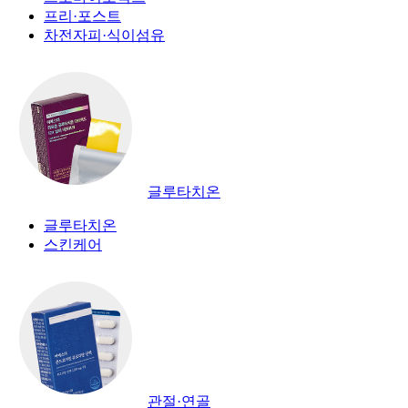
프리·포스트
차전자피·식이섬유
글루타치온
글루타치온
스킨케어
관절·연골