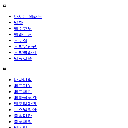
ㅁ
마시는 샐러드
말차
맥주효모
멜라토닌
모로실
모발유산균
모발콜라겐
밀크씨슬
ㅂ
바나바잎
베르가못
베르베린
베타글루칸
벤포티아민
보스웰리아
블랙마카
블루베리
빌베리