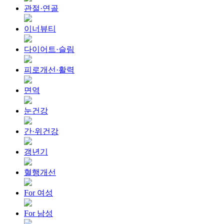
관절·연골
이너뷰티
다이어트·슬림
피로개선·활력
면역
눈건강
간·위건강
갱년기
혈행개선
For 여성
For 남성