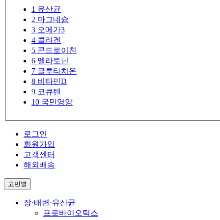
1
유산균
2
마그네슘
3
오메가3
4
콜라겐
5
콘드로이친
6
멜라토닌
7
글루타치온
8
비타민D
9
코큐텐
10
국민영양
로그인
회원가입
고객센터
해외배송
고민별
장·배변·유산균
프로바이오틱스