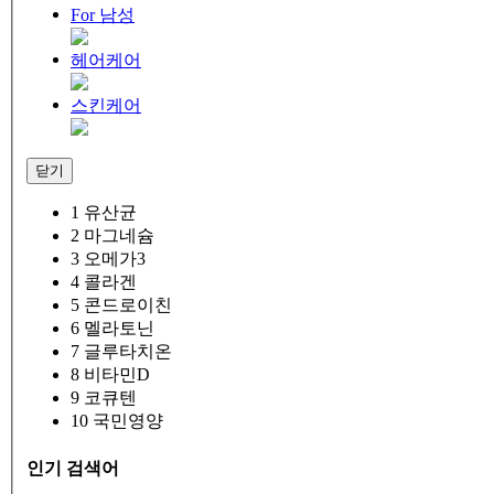
For 남성
헤어케어
스킨케어
닫기
1
유산균
2
마그네슘
3
오메가3
4
콜라겐
5
콘드로이친
6
멜라토닌
7
글루타치온
8
비타민D
9
코큐텐
10
국민영양
인기 검색어