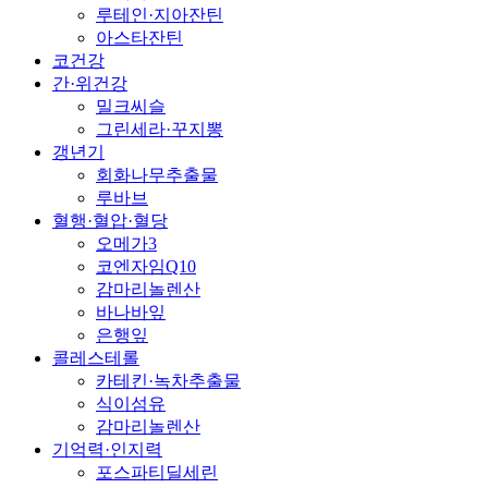
루테인·지아잔틴
아스타잔틴
코건강
간·위건강
밀크씨슬
그린세라·꾸지뽕
갱년기
회화나무추출물
루바브
혈행·혈압·혈당
오메가3
코엔자임Q10
감마리놀렌산
바나바잎
은행잎
콜레스테롤
카테킨·녹차추출물
식이섬유
감마리놀렌산
기억력·인지력
포스파티딜세린