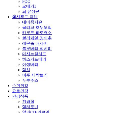
PQQ
오메가3
뇌 유산균
헬시푸드·과채
대마종자유
올리브·호두오일
카무트·파로효소
컬리케일·양배추
레몬즙·애사비
블루베리·빌베리
마시는샐러드
하스카프베리
야생베리
말차
여주·새싹보리
푸룬주스
수면건강
요로건강
건강식품
전해질
멜라토닌
알파CD·커큐민