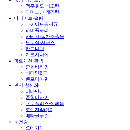
맥주효모·비오틴
아미노산·케라틴
다이어트·슬림
다이어트유산균
파비플로라
카테킨·녹차추출물
모로실·시서스
카르니틴
가르시니아
피로개선·활력
종합비타민
비타민B군
벤포티아민
면역·항산화
비타민C
종합비타민
프로폴리스·셀레늄
코엔자임Q10
베타글루칸
눈건강
오메가3