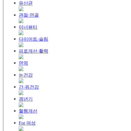
유산균
관절·연골
이너뷰티
다이어트·슬림
피로개선·활력
면역
눈건강
간·위건강
갱년기
혈행개선
For 여성