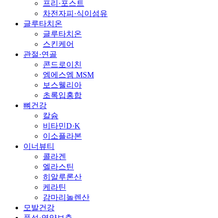
프리·포스트
차전자피·식이섬유
글루타치온
글루타치온
스킨케어
관절·연골
콘드로이친
엠에스엠 MSM
보스웰리아
초록입홍합
뼈건강
칼슘
비타민D·K
이소플라본
이너뷰티
콜라겐
엘라스틴
히알루론산
케라틴
감마리놀렌산
모발건강
풍성·영양보충