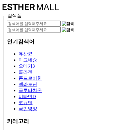
검색폼
인기검색어
유산균
마그네슘
오메가3
콜라겐
콘드로이친
멜라토닌
글루타치온
비타민D
코큐텐
국민영양
카테고리