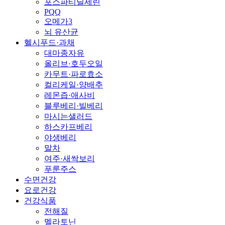
포스파티딜세린
PQQ
오메가3
뇌 유산균
헬시푸드·과채
대마종자유
올리브·호두오일
카무트·파로효소
컬리케일·양배추
레몬즙·애사비
블루베리·빌베리
마시는샐러드
하스카프베리
야생베리
말차
여주·새싹보리
푸룬주스
수면건강
요로건강
건강식품
전해질
멜라토닌