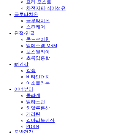
프리·포스트
차전자피·식이섬유
글루타치온
글루타치온
스킨케어
관절·연골
콘드로이친
엠에스엠 MSM
보스웰리아
초록입홍합
뼈건강
칼슘
비타민D·K
이소플라본
이너뷰티
콜라겐
엘라스틴
히알루론산
케라틴
감마리놀렌산
PDRN
모발건강