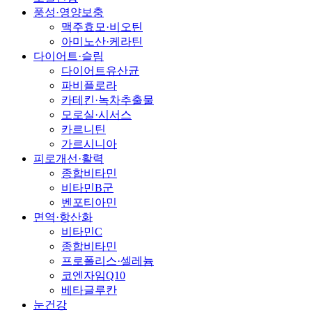
풍성·영양보충
맥주효모·비오틴
아미노산·케라틴
다이어트·슬림
다이어트유산균
파비플로라
카테킨·녹차추출물
모로실·시서스
카르니틴
가르시니아
피로개선·활력
종합비타민
비타민B군
벤포티아민
면역·항산화
비타민C
종합비타민
프로폴리스·셀레늄
코엔자임Q10
베타글루칸
눈건강