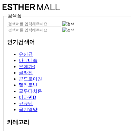
검색폼
인기검색어
유산균
마그네슘
오메가3
콜라겐
콘드로이친
멜라토닌
글루타치온
비타민D
코큐텐
국민영양
카테고리