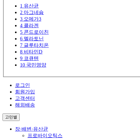
1
유산균
2
마그네슘
3
오메가3
4
콜라겐
5
콘드로이친
6
멜라토닌
7
글루타치온
8
비타민D
9
코큐텐
10
국민영양
로그인
회원가입
고객센터
해외배송
고민별
장·배변·유산균
프로바이오틱스