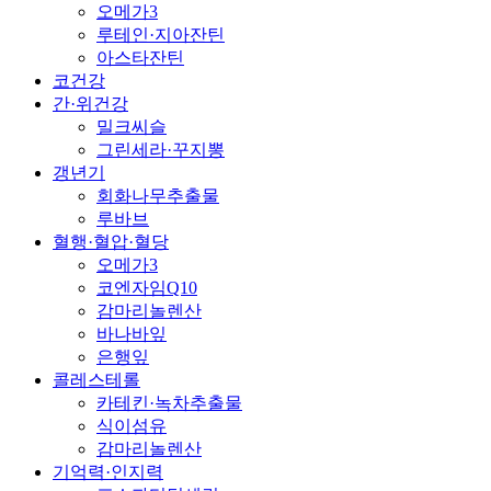
오메가3
루테인·지아잔틴
아스타잔틴
코건강
간·위건강
밀크씨슬
그린세라·꾸지뽕
갱년기
회화나무추출물
루바브
혈행·혈압·혈당
오메가3
코엔자임Q10
감마리놀렌산
바나바잎
은행잎
콜레스테롤
카테킨·녹차추출물
식이섬유
감마리놀렌산
기억력·인지력