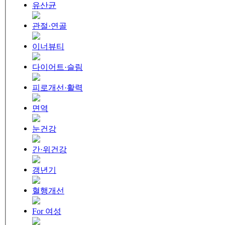
유산균
관절·연골
이너뷰티
다이어트·슬림
피로개선·활력
면역
눈건강
간·위건강
갱년기
혈행개선
For 여성