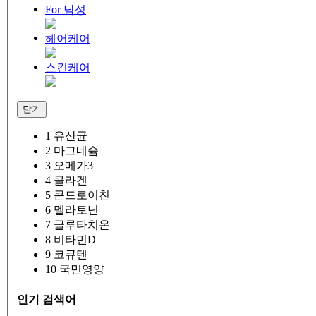
For 남성
헤어케어
스킨케어
닫기
1
유산균
2
마그네슘
3
오메가3
4
콜라겐
5
콘드로이친
6
멜라토닌
7
글루타치온
8
비타민D
9
코큐텐
10
국민영양
인기 검색어