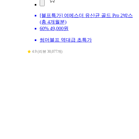
[블프특가] 여에스더 유산균 골드 Pro 2박스
(총 4개월분)
60%
49,000원
썸머블프 역대급 초특가
4.9 (리뷰 30,077개)