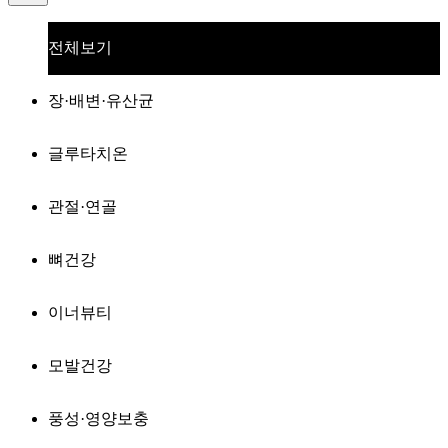
전체보기
장·배변·유산균
글루타치온
관절·연골
뼈건강
이너뷰티
모발건강
풍성·영양보충