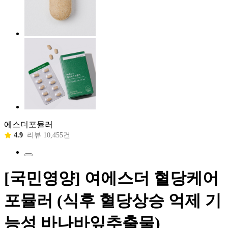
에스더포뮬러
4.9
리뷰 10,455건
[국민영양] 여에스더 혈당케어
포뮬러 (식후 혈당상승 억제 기
능성 바나바잎추출물)