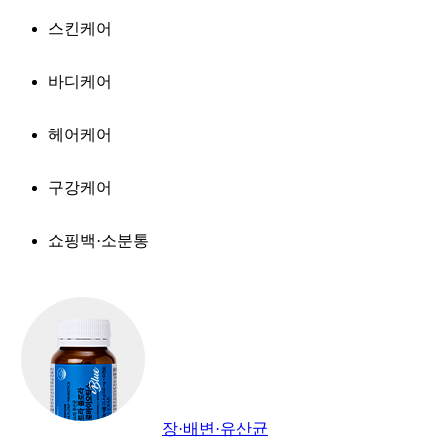
스킨케어
바디케어
헤어케어
구강케어
쇼핑백·소분통
장·배변·유산균