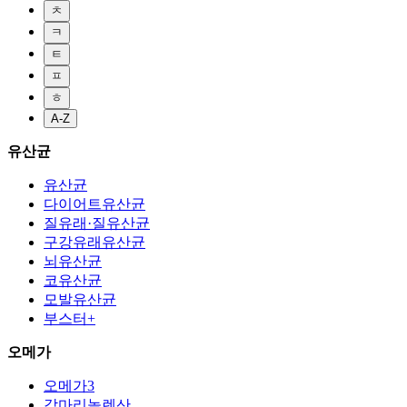
ㅊ
ㅋ
ㅌ
ㅍ
ㅎ
A-Z
유산균
유산균
다이어트유산균
질유래·질유산균
구강유래유산균
뇌유산균
코유산균
모발유산균
부스터+
오메가
오메가3
감마리놀렌산