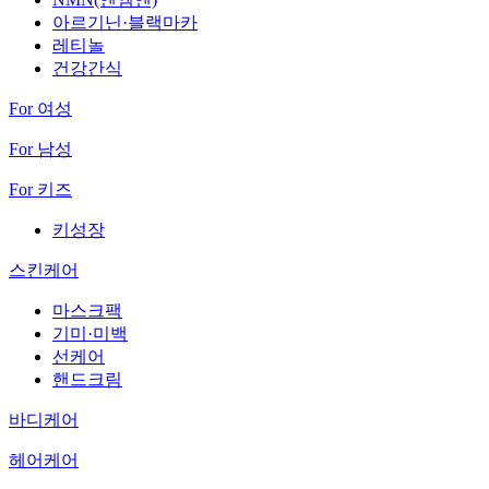
아르기닌·블랙마카
레티놀
건강간식
For 여성
For 남성
For 키즈
키성장
스킨케어
마스크팩
기미·미백
선케어
핸드크림
바디케어
헤어케어