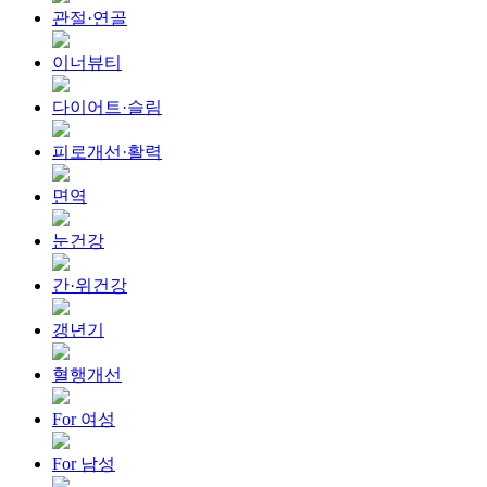
관절·연골
이너뷰티
다이어트·슬림
피로개선·활력
면역
눈건강
간·위건강
갱년기
혈행개선
For 여성
For 남성