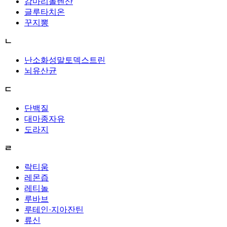
감마리놀렌산
글루타치온
꾸지뽕
ㄴ
난소화성말토덱스트린
뇌유산균
ㄷ
단백질
대마종자유
도라지
ㄹ
락티움
레몬즙
레티놀
루바브
루테인·지아잔틴
류신