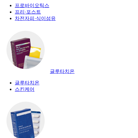
프로바이오틱스
프리·포스트
차전자피·식이섬유
글루타치온
글루타치온
스킨케어