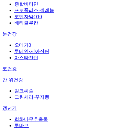
종합비타민
프로폴리스·셀레늄
코엔자임Q10
베타글루칸
눈건강
오메가3
루테인·지아잔틴
아스타잔틴
코건강
간·위건강
밀크씨슬
그린세라·꾸지뽕
갱년기
회화나무추출물
루바브