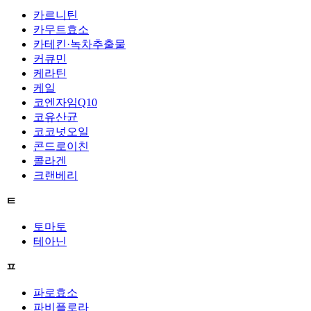
카르니틴
카무트효소
카테킨·녹차추출물
커큐민
케라틴
케일
코엔자임Q10
코유산균
코코넛오일
콘드로이친
콜라겐
크랜베리
ㅌ
토마토
테아닌
ㅍ
파로효소
파비플로라