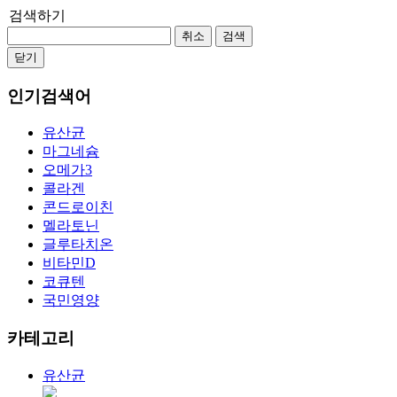
검색하기
취소
검색
닫기
인기검색어
유산균
마그네슘
오메가3
콜라겐
콘드로이친
멜라토닌
글루타치온
비타민D
코큐텐
국민영양
카테고리
유산균