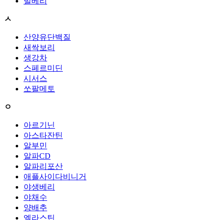
빌베리
ㅅ
산양유단백질
새싹보리
생강차
스페르미딘
시서스
쏘팔메토
ㅇ
아르기닌
아스타잔틴
알부민
알파CD
알파리포산
애플사이다비니거
야생베리
야채수
양배추
엘라스틴