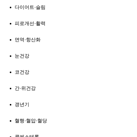
다이어트·슬림
피로개선·활력
면역·항산화
눈건강
코건강
간·위건강
갱년기
혈행·혈압·혈당
콜레스테롤