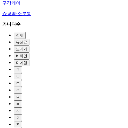
구강케어
쇼핑백·소분통
가나다순
전체
유산균
오메가
비타민
미네랄
ㄱ
ㄴ
ㄷ
ㄹ
ㅁ
ㅂ
ㅅ
ㅇ
ㅈ