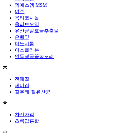
엠에스엠 MSM
여주
옥타코사놀
올리브오일
유산균발효굴추출물
은행잎
이노시톨
이소플라본
인동덩굴꽃봉오리
ㅈ
전해질
제비집
질유래·질유산균
ㅊ
차전자피
초록입홍합
ㅋ