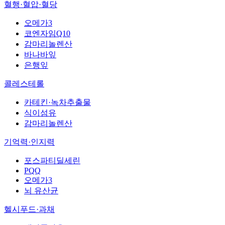
혈행·혈압·혈당
오메가3
코엔자임Q10
감마리놀렌산
바나바잎
은행잎
콜레스테롤
카테킨·녹차추출물
식이섬유
감마리놀렌산
기억력·인지력
포스파티딜세린
PQQ
오메가3
뇌 유산균
헬시푸드·과채