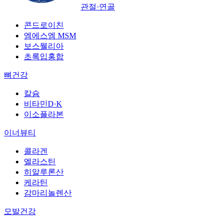
관절·연골
콘드로이친
엠에스엠 MSM
보스웰리아
초록입홍합
뼈건강
칼슘
비타민D·K
이소플라본
이너뷰티
콜라겐
엘라스틴
히알루론산
케라틴
감마리놀렌산
모발건강