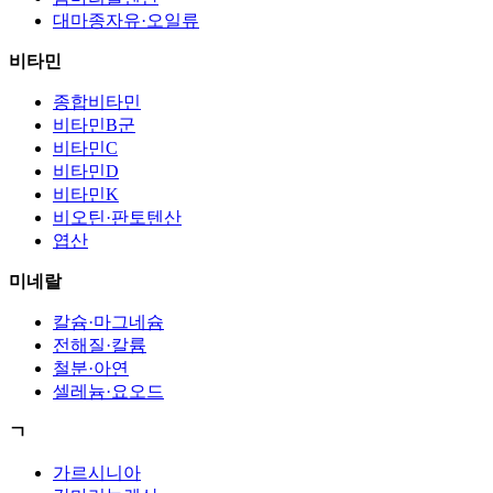
대마종자유·오일류
비타민
종합비타민
비타민B군
비타민C
비타민D
비타민K
비오틴·판토텐산
엽산
미네랄
칼슘·마그네슘
전해질·칼륨
철분·아연
셀레늄·요오드
ㄱ
가르시니아