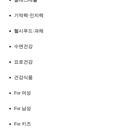
기억력·인지력
헬시푸드·과채
수면건강
요로건강
건강식품
For 여성
For 남성
For 키즈