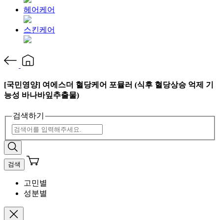
헤어케어
스킨케어
[국민영양] 여에스더 혈당케어 포뮬러 (식후 혈당상승 억제 기
능성 바나바잎추출물)
검색하기
검색
고민별
성분별