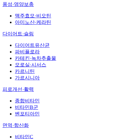
풍성·영양보충
맥주효모·비오틴
아미노산·케라틴
다이어트·슬림
다이어트유산균
파비플로라
카테킨·녹차추출물
모로실·시서스
카르니틴
가르시니아
피로개선·활력
종합비타민
비타민B군
벤포티아민
면역·항산화
비타민C