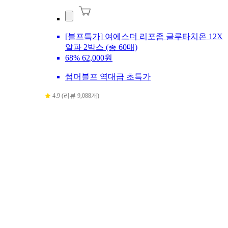
[블프특가] 여에스더 리포좀 글루타치온 12X
알파 2박스 (총 60매)
68%
62,000원
썸머블프 역대급 초특가
4.9 (리뷰 9,088개)