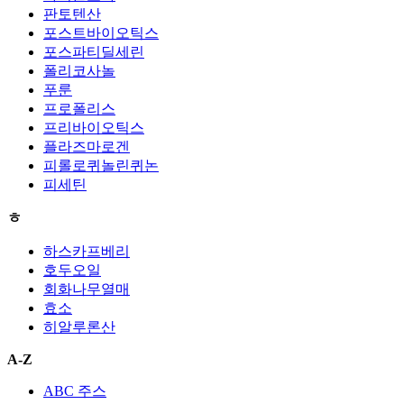
판토텐산
포스트바이오틱스
포스파티딜세린
폴리코사놀
푸룬
프로폴리스
프리바이오틱스
플라즈마로겐
피롤로퀴놀린퀴논
피세틴
ㅎ
하스카프베리
호두오일
회화나무열매
효소
히알루론산
A-Z
ABC 주스