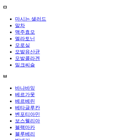
ㅁ
마시는 샐러드
말차
맥주효모
멜라토닌
모로실
모발유산균
모발콜라겐
밀크씨슬
ㅂ
바나바잎
베르가못
베르베린
베타글루칸
벤포티아민
보스웰리아
블랙마카
블루베리