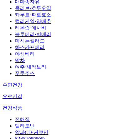
대마종자유
올리브·호두오일
카무트·파로효소
컬리케일·양배추
레몬즙·애사비
블루베리·빌베리
마시는샐러드
하스카프베리
야생베리
말차
여주·새싹보리
푸룬주스
수면건강
요로건강
건강식품
전해질
멜라토닌
알파CD·커큐민
NMN(엔엠엔)