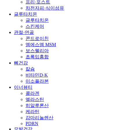
프리·포스트
차전자피·식이섬유
글루타치온
글루타치온
스킨케어
관절·연골
콘드로이친
엠에스엠 MSM
보스웰리아
초록입홍합
뼈건강
칼슘
비타민D·K
이소플라본
이너뷰티
콜라겐
엘라스틴
히알루론산
케라틴
감마리놀렌산
PDRN
모발건강