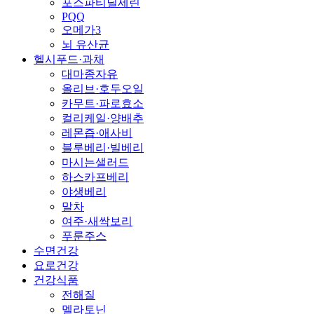
포스파티딜세린
PQQ
오메가3
뇌 유산균
헬시푸드·과채
대마종자유
올리브·호두오일
카무트·파로효소
컬리케일·양배추
레몬즙·애사비
블루베리·빌베리
마시는샐러드
하스카프베리
야생베리
말차
여주·새싹보리
푸룬주스
수면건강
요로건강
건강식품
전해질
멜라토닌