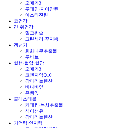
오메가3
루테인·지아잔틴
아스타잔틴
코건강
간·위건강
밀크씨슬
그린세라·꾸지뽕
갱년기
회화나무추출물
루바브
혈행·혈압·혈당
오메가3
코엔자임Q10
감마리놀렌산
바나바잎
은행잎
콜레스테롤
카테킨·녹차추출물
식이섬유
감마리놀렌산
기억력·인지력