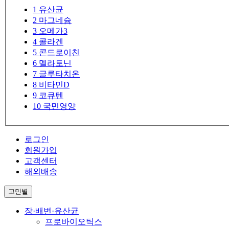
1
유산균
2
마그네슘
3
오메가3
4
콜라겐
5
콘드로이친
6
멜라토닌
7
글루타치온
8
비타민D
9
코큐텐
10
국민영양
로그인
회원가입
고객센터
해외배송
고민별
장·배변·유산균
프로바이오틱스