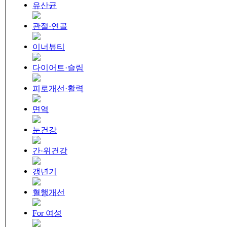
유산균
관절·연골
이너뷰티
다이어트·슬림
피로개선·활력
면역
눈건강
간·위건강
갱년기
혈행개선
For 여성