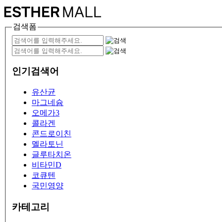
검색폼
인기검색어
유산균
마그네슘
오메가3
콜라겐
콘드로이친
멜라토닌
글루타치온
비타민D
코큐텐
국민영양
카테고리