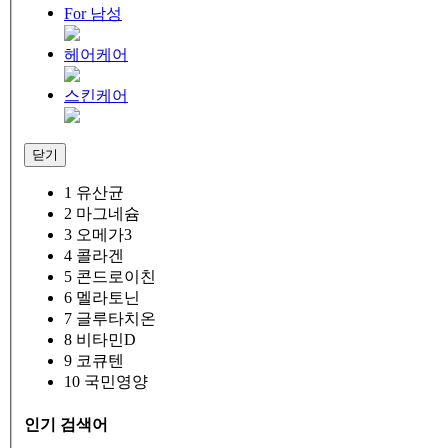
For 남성
헤어케어
스킨케어
닫기
1
유산균
2
마그네슘
3
오메가3
4
콜라겐
5
콘드로이친
6
멜라토닌
7
글루타치온
8
비타민D
9
코큐텐
10
국민영양
인기 검색어