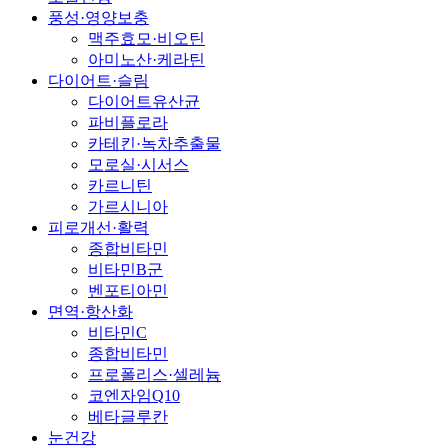
풍성·영양보충
맥주효모·비오틴
아미노산·케라틴
다이어트·슬림
다이어트유산균
파비플로라
카테킨·녹차추출물
모로실·시서스
카르니틴
가르시니아
피로개선·활력
종합비타민
비타민B군
벤포티아민
면역·항산화
비타민C
종합비타민
프로폴리스·셀레늄
코엔자임Q10
베타글루칸
눈건강