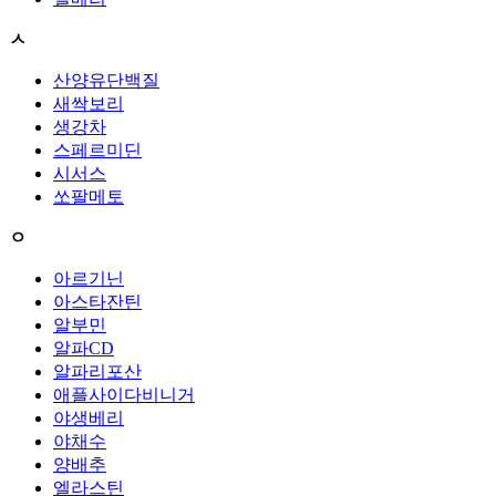
ㅅ
산양유단백질
새싹보리
생강차
스페르미딘
시서스
쏘팔메토
ㅇ
아르기닌
아스타잔틴
알부민
알파CD
알파리포산
애플사이다비니거
야생베리
야채수
양배추
엘라스틴