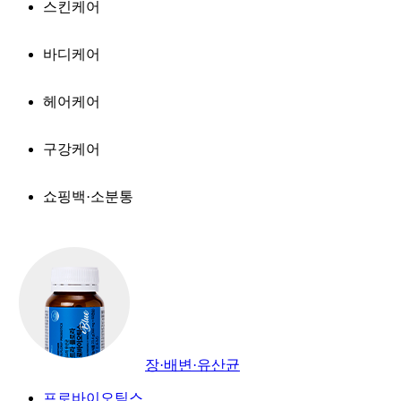
스킨케어
바디케어
헤어케어
구강케어
쇼핑백·소분통
장·배변·유산균
프로바이오틱스