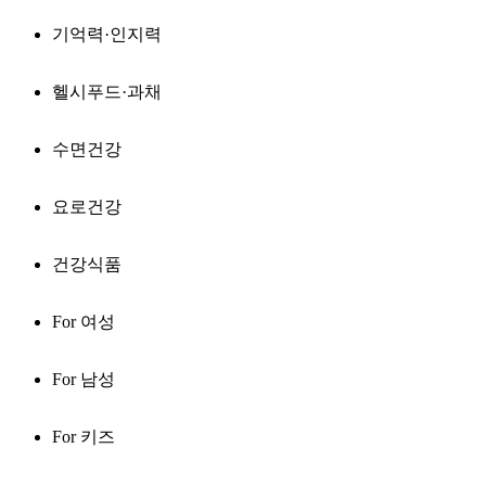
기억력·인지력
헬시푸드·과채
수면건강
요로건강
건강식품
For 여성
For 남성
For 키즈