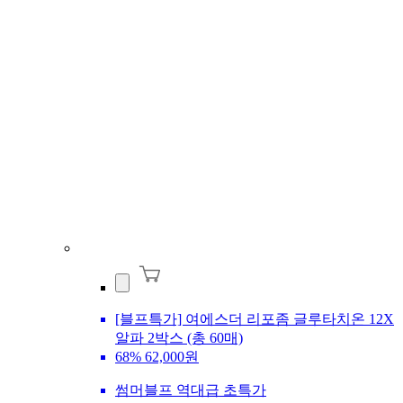
[블프특가] 여에스더 리포좀 글루타치온 12X
알파 2박스 (총 60매)
68%
62,000원
썸머블프 역대급 초특가