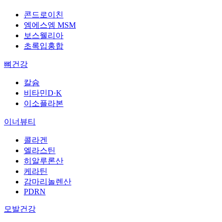
콘드로이친
엠에스엠 MSM
보스웰리아
초록입홍합
뼈건강
칼슘
비타민D·K
이소플라본
이너뷰티
콜라겐
엘라스틴
히알루론산
케라틴
감마리놀렌산
PDRN
모발건강