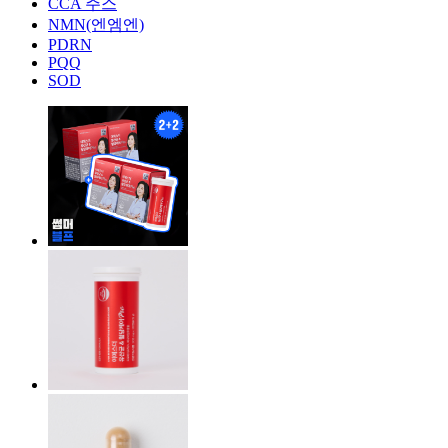
CCA 주스
NMN(엔엠엔)
PDRN
PQQ
SOD