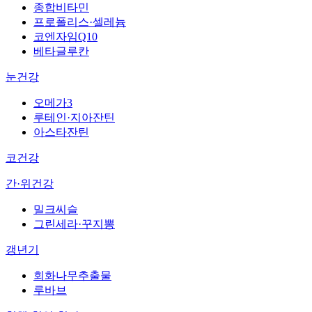
종합비타민
프로폴리스·셀레늄
코엔자임Q10
베타글루칸
눈건강
오메가3
루테인·지아잔틴
아스타잔틴
코건강
간·위건강
밀크씨슬
그린세라·꾸지뽕
갱년기
회화나무추출물
루바브