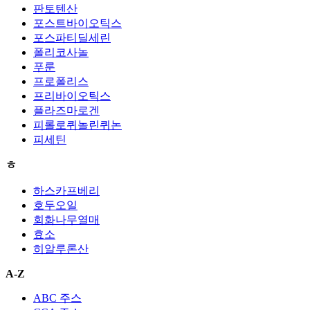
판토텐산
포스트바이오틱스
포스파티딜세린
폴리코사놀
푸룬
프로폴리스
프리바이오틱스
플라즈마로겐
피롤로퀴놀린퀴논
피세틴
ㅎ
하스카프베리
호두오일
회화나무열매
효소
히알루론산
A-Z
ABC 주스