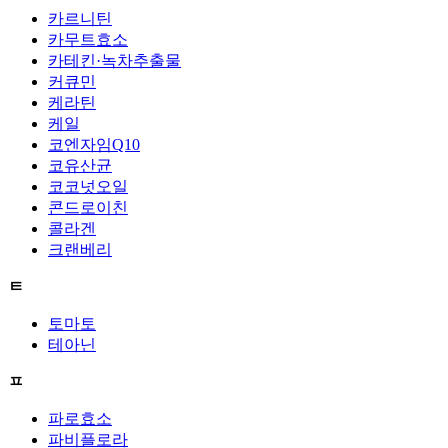
카르니틴
카무트효소
카테킨·녹차추출물
커큐민
케라틴
케일
코엔자임Q10
코유산균
코코넛오일
콘드로이친
콜라겐
크랜베리
ㅌ
토마토
테아닌
ㅍ
파로효소
파비플로라