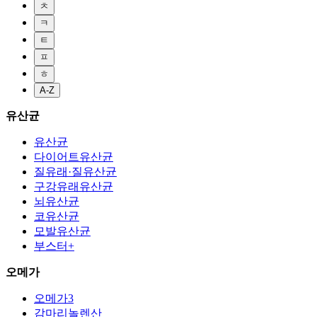
ㅊ
ㅋ
ㅌ
ㅍ
ㅎ
A-Z
유산균
유산균
다이어트유산균
질유래·질유산균
구강유래유산균
뇌유산균
코유산균
모발유산균
부스터+
오메가
오메가3
감마리놀렌산