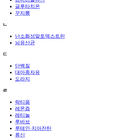
글루타치온
꾸지뽕
ㄴ
난소화성말토덱스트린
뇌유산균
ㄷ
단백질
대마종자유
도라지
ㄹ
락티움
레몬즙
레티놀
루바브
루테인·지아잔틴
류신