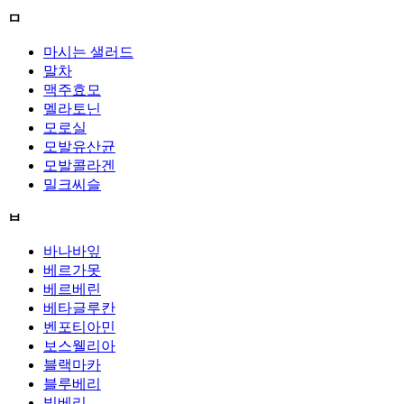
ㅁ
마시는 샐러드
말차
맥주효모
멜라토닌
모로실
모발유산균
모발콜라겐
밀크씨슬
ㅂ
바나바잎
베르가못
베르베린
베타글루칸
벤포티아민
보스웰리아
블랙마카
블루베리
빌베리