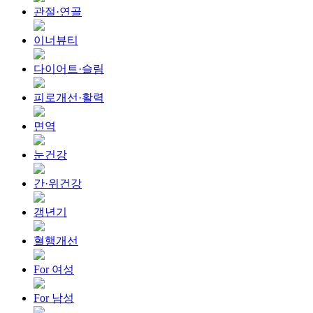
관절·연골
이너뷰티
다이어트·슬림
피로개선·활력
면역
눈건강
간·위건강
갱년기
혈행개선
For 여성
For 남성