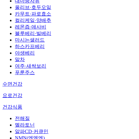
대마종자유
올리브·호두오일
카무트·파로효소
컬리케일·양배추
레몬즙·애사비
블루베리·빌베리
마시는샐러드
하스카프베리
야생베리
말차
여주·새싹보리
푸룬주스
수면건강
요로건강
건강식품
전해질
멜라토닌
알파CD·커큐민
NMN(엔엠엔)