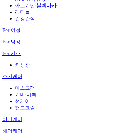
아르기닌·블랙마카
레티놀
건강간식
For 여성
For 남성
For 키즈
키성장
스킨케어
마스크팩
기미·미백
선케어
핸드크림
바디케어
헤어케어