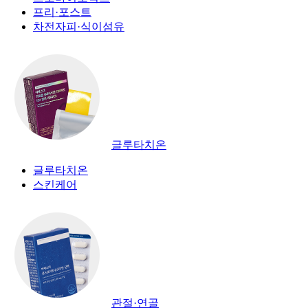
프리·포스트
차전자피·식이섬유
글루타치온
글루타치온
스킨케어
관절·연골