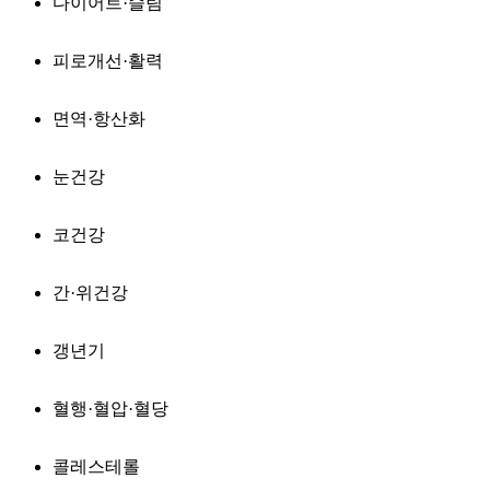
다이어트·슬림
피로개선·활력
면역·항산화
눈건강
코건강
간·위건강
갱년기
혈행·혈압·혈당
콜레스테롤