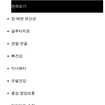
전체보기
장·배변·유산균
글루타치온
관절·연골
뼈건강
이너뷰티
모발건강
풍성·영양보충