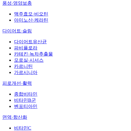
풍성·영양보충
맥주효모·비오틴
아미노산·케라틴
다이어트·슬림
다이어트유산균
파비플로라
카테킨·녹차추출물
모로실·시서스
카르니틴
가르시니아
피로개선·활력
종합비타민
비타민B군
벤포티아민
면역·항산화
비타민C