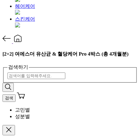
헤어케어
스킨케어
[2+2] 여에스더 유산균 & 혈당케어 Pro 4박스 (총 4개월분)
검색하기
검색
고민별
성분별