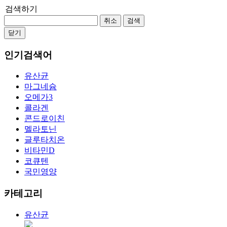
검색하기
취소
검색
닫기
인기검색어
유산균
마그네슘
오메가3
콜라겐
콘드로이친
멜라토닌
글루타치온
비타민D
코큐텐
국민영양
카테고리
유산균