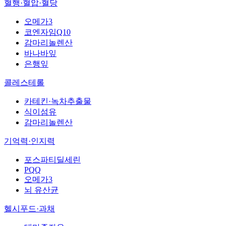
혈행·혈압·혈당
오메가3
코엔자임Q10
감마리놀렌산
바나바잎
은행잎
콜레스테롤
카테킨·녹차추출물
식이섬유
감마리놀렌산
기억력·인지력
포스파티딜세린
PQQ
오메가3
뇌 유산균
헬시푸드·과채