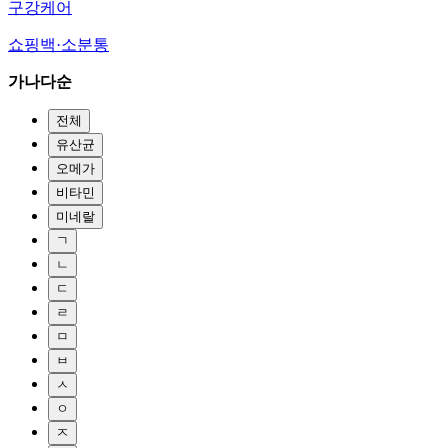
구강케어
쇼핑백·소분통
가나다순
전체
유산균
오메가
비타민
미네랄
ㄱ
ㄴ
ㄷ
ㄹ
ㅁ
ㅂ
ㅅ
ㅇ
ㅈ