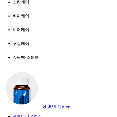
스킨케어
바디케어
헤어케어
구강케어
쇼핑백·소분통
장·배변·유산균
프로바이오틱스