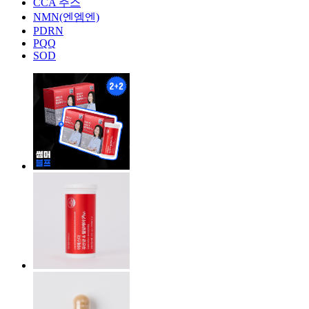
CCA 주스
NMN(엔엠엔)
PDRN
PQQ
SOD