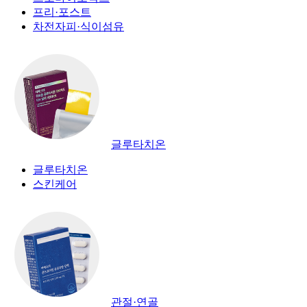
프리·포스트
차전자피·식이섬유
글루타치온
글루타치온
스킨케어
관절·연골