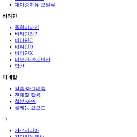
대마종자유·오일류
비타민
종합비타민
비타민B군
비타민C
비타민D
비타민K
비오틴·판토텐산
엽산
미네랄
칼슘·마그네슘
전해질·칼륨
철분·아연
셀레늄·요오드
ㄱ
가르시니아
감마리놀렌산