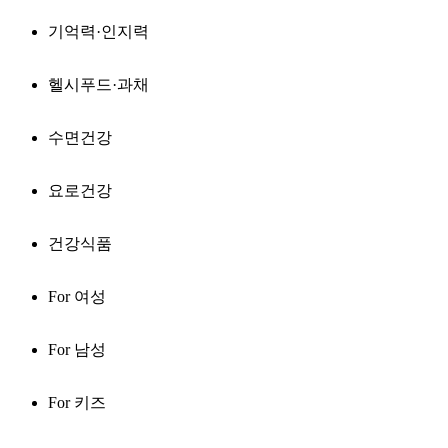
기억력·인지력
헬시푸드·과채
수면건강
요로건강
건강식품
For 여성
For 남성
For 키즈