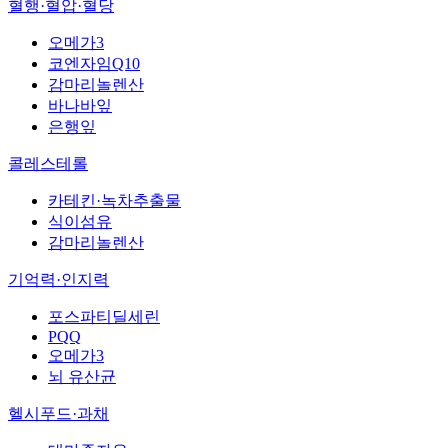
혈행·혈압·혈당
오메가3
코엔자임Q10
감마리놀렌산
바나바잎
은행잎
콜레스테롤
카테킨·녹차추출물
식이섬유
감마리놀렌산
기억력·인지력
포스파티딜세린
PQQ
오메가3
뇌 유산균
헬시푸드·과채