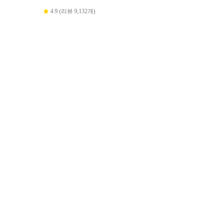
4.9 (리뷰 9,132개)