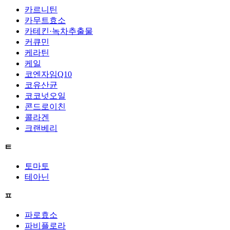
카르니틴
카무트효소
카테킨·녹차추출물
커큐민
케라틴
케일
코엔자임Q10
코유산균
코코넛오일
콘드로이친
콜라겐
크랜베리
ㅌ
토마토
테아닌
ㅍ
파로효소
파비플로라