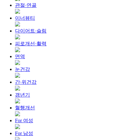
관절·연골
이너뷰티
다이어트·슬림
피로개선·활력
면역
눈건강
간·위건강
갱년기
혈행개선
For 여성
For 남성