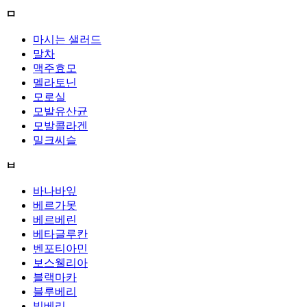
ㅁ
마시는 샐러드
말차
맥주효모
멜라토닌
모로실
모발유산균
모발콜라겐
밀크씨슬
ㅂ
바나바잎
베르가못
베르베린
베타글루칸
벤포티아민
보스웰리아
블랙마카
블루베리
빌베리