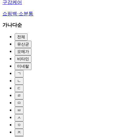
구강케어
쇼핑백·소분통
가나다순
전체
유산균
오메가
비타민
미네랄
ㄱ
ㄴ
ㄷ
ㄹ
ㅁ
ㅂ
ㅅ
ㅇ
ㅈ