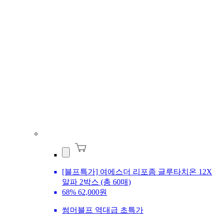
[블프특가] 여에스더 리포좀 글루타치온 12X
알파 2박스 (총 60매)
68%
62,000원
썸머블프 역대급 초특가