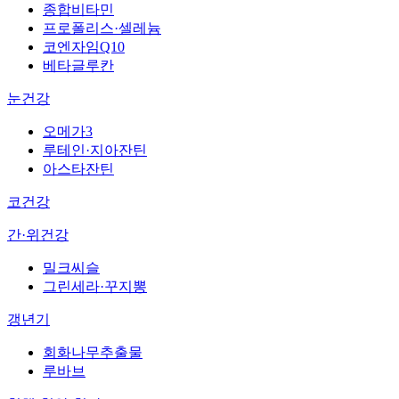
종합비타민
프로폴리스·셀레늄
코엔자임Q10
베타글루칸
눈건강
오메가3
루테인·지아잔틴
아스타잔틴
코건강
간·위건강
밀크씨슬
그린세라·꾸지뽕
갱년기
회화나무추출물
루바브