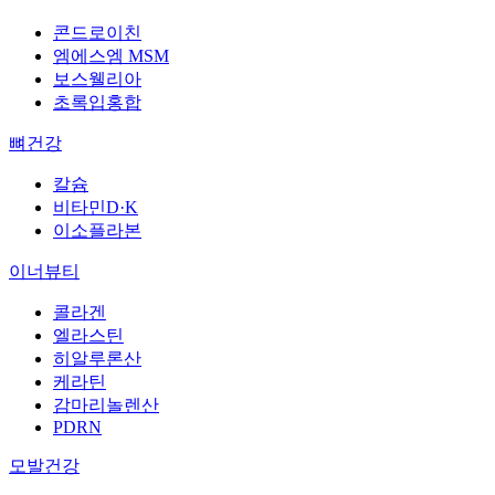
콘드로이친
엠에스엠 MSM
보스웰리아
초록입홍합
뼈건강
칼슘
비타민D·K
이소플라본
이너뷰티
콜라겐
엘라스틴
히알루론산
케라틴
감마리놀렌산
PDRN
모발건강