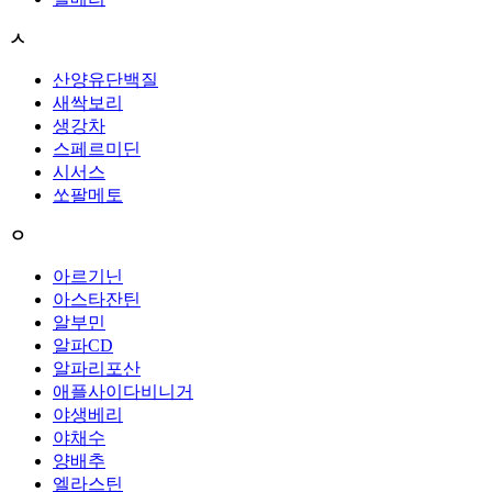
ㅅ
산양유단백질
새싹보리
생강차
스페르미딘
시서스
쏘팔메토
ㅇ
아르기닌
아스타잔틴
알부민
알파CD
알파리포산
애플사이다비니거
야생베리
야채수
양배추
엘라스틴