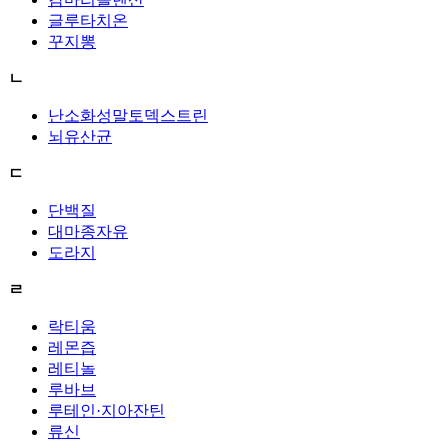
글루타치온
꾸지뽕
ㄴ
난소화성말토덱스트린
뇌유산균
ㄷ
단백질
대마종자유
도라지
ㄹ
락티움
레몬즙
레티놀
루바브
루테인·지아잔틴
류신