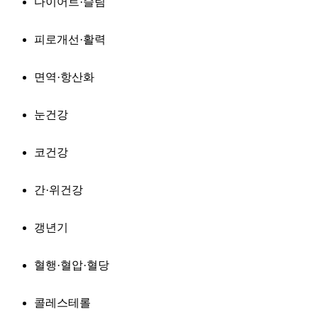
다이어트·슬림
피로개선·활력
면역·항산화
눈건강
코건강
간·위건강
갱년기
혈행·혈압·혈당
콜레스테롤