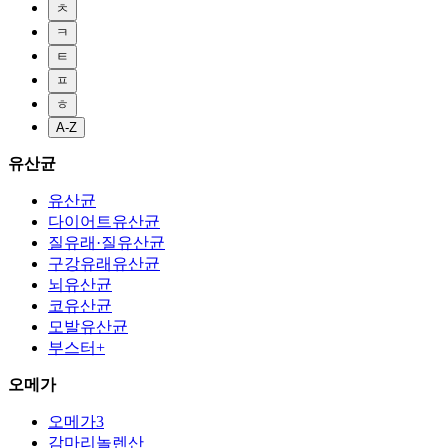
ㅊ
ㅋ
ㅌ
ㅍ
ㅎ
A-Z
유산균
유산균
다이어트유산균
질유래·질유산균
구강유래유산균
뇌유산균
코유산균
모발유산균
부스터+
오메가
오메가3
감마리놀렌산