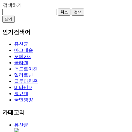
검색하기
취소
검색
닫기
인기검색어
유산균
마그네슘
오메가3
콜라겐
콘드로이친
멜라토닌
글루타치온
비타민D
코큐텐
국민영양
카테고리
유산균