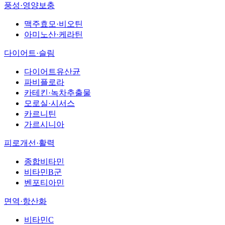
풍성·영양보충
맥주효모·비오틴
아미노산·케라틴
다이어트·슬림
다이어트유산균
파비플로라
카테킨·녹차추출물
모로실·시서스
카르니틴
가르시니아
피로개선·활력
종합비타민
비타민B군
벤포티아민
면역·항산화
비타민C