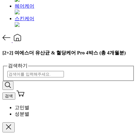
헤어케어
스킨케어
[2+2] 여에스더 유산균 & 혈당케어 Pro 4박스 (총 4개월분)
검색하기
검색
고민별
성분별