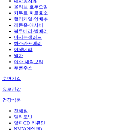
대마종자유
올리브·호두오일
카무트·파로효소
컬리케일·양배추
레몬즙·애사비
블루베리·빌베리
마시는샐러드
하스카프베리
야생베리
말차
여주·새싹보리
푸룬주스
수면건강
요로건강
건강식품
전해질
멜라토닌
알파CD·커큐민
NMN(엔엠엔)