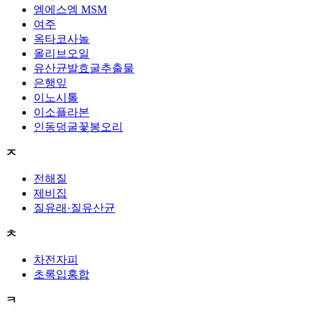
엠에스엠 MSM
여주
옥타코사놀
올리브오일
유산균발효굴추출물
은행잎
이노시톨
이소플라본
인동덩굴꽃봉오리
ㅈ
전해질
제비집
질유래·질유산균
ㅊ
차전자피
초록입홍합
ㅋ