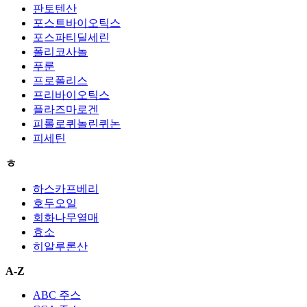
판토텐산
포스트바이오틱스
포스파티딜세린
폴리코사놀
푸룬
프로폴리스
프리바이오틱스
플라즈마로겐
피롤로퀴놀린퀴논
피세틴
ㅎ
하스카프베리
호두오일
회화나무열매
효소
히알루론산
A-Z
ABC 주스