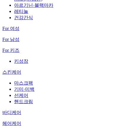
아르기닌·블랙마카
레티놀
건강간식
For 여성
For 남성
For 키즈
키성장
스킨케어
마스크팩
기미·미백
선케어
핸드크림
바디케어
헤어케어