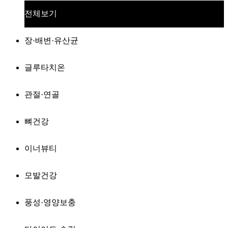
전체보기
장·배변·유산균
글루타치온
관절·연골
뼈건강
이너뷰티
모발건강
풍성·영양보충