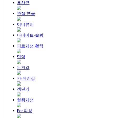
유산균
관절·연골
이너뷰티
다이어트·슬림
피로개선·활력
면역
눈건강
간·위건강
갱년기
혈행개선
For 여성