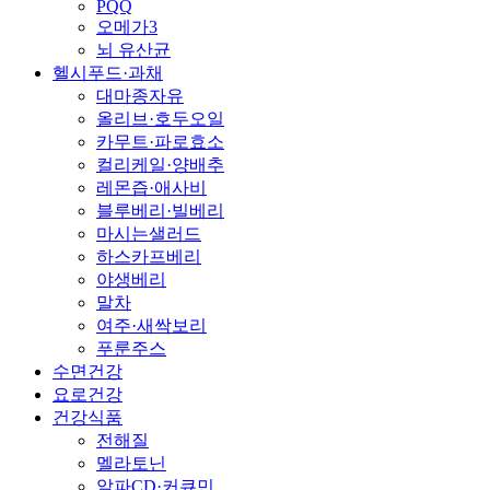
PQQ
오메가3
뇌 유산균
헬시푸드·과채
대마종자유
올리브·호두오일
카무트·파로효소
컬리케일·양배추
레몬즙·애사비
블루베리·빌베리
마시는샐러드
하스카프베리
야생베리
말차
여주·새싹보리
푸룬주스
수면건강
요로건강
건강식품
전해질
멜라토닌
알파CD·커큐민