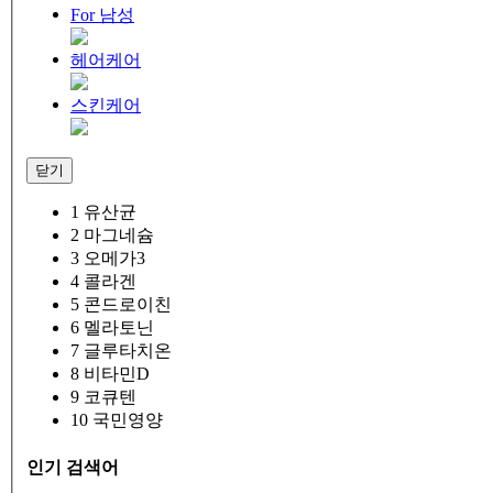
For 남성
헤어케어
스킨케어
닫기
1
유산균
2
마그네슘
3
오메가3
4
콜라겐
5
콘드로이친
6
멜라토닌
7
글루타치온
8
비타민D
9
코큐텐
10
국민영양
인기 검색어