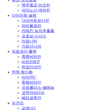
맥주효모·비오틴
아미노산·케라틴
다이어트·슬림
다이어트유산균
파비플로라
카테킨·녹차추출물
모로실·시서스
카르니틴
가르시니아
피로개선·활력
종합비타민
비타민B군
벤포티아민
면역·항산화
비타민C
종합비타민
프로폴리스·셀레늄
코엔자임Q10
베타글루칸
눈건강
오메가3