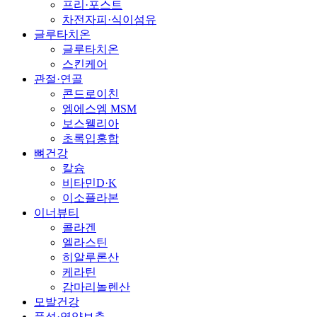
프리·포스트
차전자피·식이섬유
글루타치온
글루타치온
스킨케어
관절·연골
콘드로이친
엠에스엠 MSM
보스웰리아
초록입홍합
뼈건강
칼슘
비타민D·K
이소플라본
이너뷰티
콜라겐
엘라스틴
히알루론산
케라틴
감마리놀렌산
모발건강
풍성·영양보충