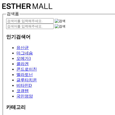
검색폼
인기검색어
유산균
마그네슘
오메가3
콜라겐
콘드로이친
멜라토닌
글루타치온
비타민D
코큐텐
국민영양
카테고리