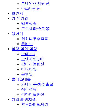
루테인·지아잔틴
아스타잔틴
코건강
간·위건강
밀크씨슬
그린세라·꾸지뽕
갱년기
회화나무추출물
루바브
혈행·혈압·혈당
오메가3
코엔자임Q10
감마리놀렌산
바나바잎
은행잎
콜레스테롤
카테킨·녹차추출물
식이섬유
감마리놀렌산
기억력·인지력
포스파티딜세린