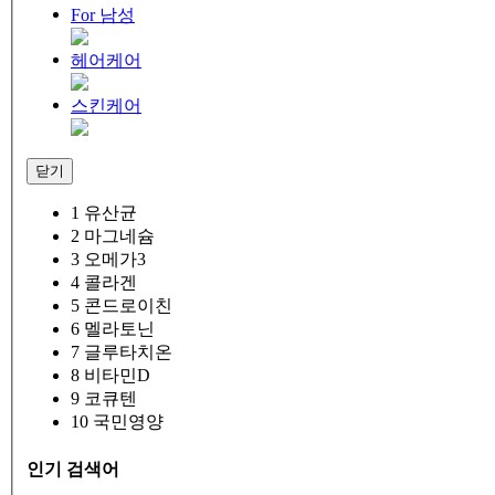
For 남성
헤어케어
스킨케어
닫기
1
유산균
2
마그네슘
3
오메가3
4
콜라겐
5
콘드로이친
6
멜라토닌
7
글루타치온
8
비타민D
9
코큐텐
10
국민영양
인기 검색어