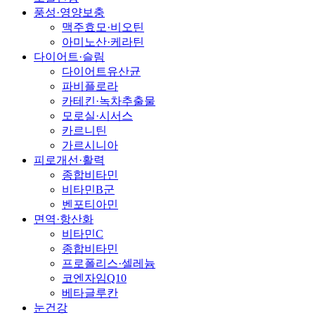
풍성·영양보충
맥주효모·비오틴
아미노산·케라틴
다이어트·슬림
다이어트유산균
파비플로라
카테킨·녹차추출물
모로실·시서스
카르니틴
가르시니아
피로개선·활력
종합비타민
비타민B군
벤포티아민
면역·항산화
비타민C
종합비타민
프로폴리스·셀레늄
코엔자임Q10
베타글루칸
눈건강