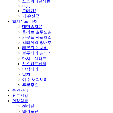
포스파티딜세린
PQQ
오메가3
뇌 유산균
헬시푸드·과채
대마종자유
올리브·호두오일
카무트·파로효소
컬리케일·양배추
레몬즙·애사비
블루베리·빌베리
마시는샐러드
하스카프베리
야생베리
말차
여주·새싹보리
푸룬주스
수면건강
요로건강
건강식품
전해질
멜라토닌