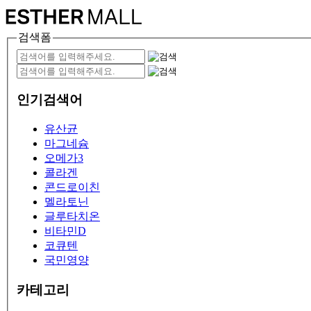
검색폼
인기검색어
유산균
마그네슘
오메가3
콜라겐
콘드로이친
멜라토닌
글루타치온
비타민D
코큐텐
국민영양
카테고리