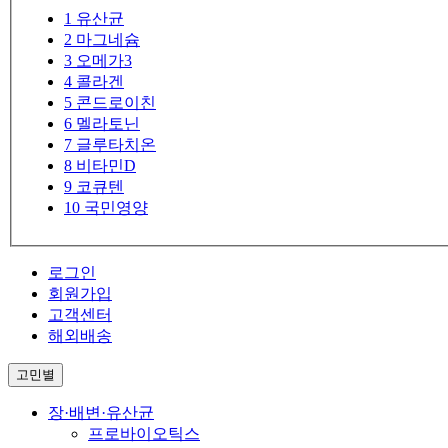
1
유산균
2
마그네슘
3
오메가3
4
콜라겐
5
콘드로이친
6
멜라토닌
7
글루타치온
8
비타민D
9
코큐텐
10
국민영양
로그인
회원가입
고객센터
해외배송
고민별
장·배변·유산균
프로바이오틱스