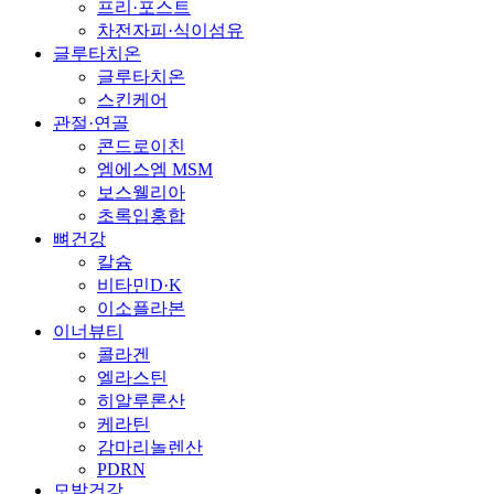
프리·포스트
차전자피·식이섬유
글루타치온
글루타치온
스킨케어
관절·연골
콘드로이친
엠에스엠 MSM
보스웰리아
초록입홍합
뼈건강
칼슘
비타민D·K
이소플라본
이너뷰티
콜라겐
엘라스틴
히알루론산
케라틴
감마리놀렌산
PDRN
모발건강