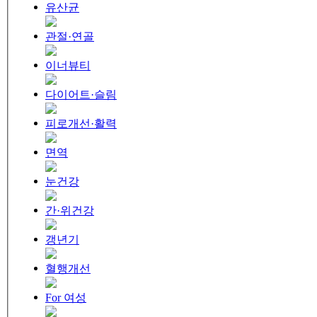
유산균
관절·연골
이너뷰티
다이어트·슬림
피로개선·활력
면역
눈건강
간·위건강
갱년기
혈행개선
For 여성