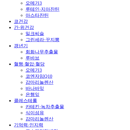
오메가3
루테인·지아잔틴
아스타잔틴
코건강
간·위건강
밀크씨슬
그린세라·꾸지뽕
갱년기
회화나무추출물
루바브
혈행·혈압·혈당
오메가3
코엔자임Q10
감마리놀렌산
바나바잎
은행잎
콜레스테롤
카테킨·녹차추출물
식이섬유
감마리놀렌산
기억력·인지력