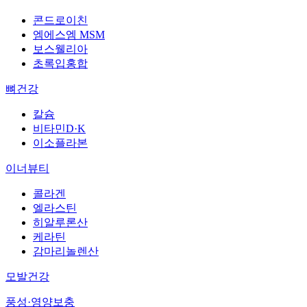
콘드로이친
엠에스엠 MSM
보스웰리아
초록입홍합
뼈건강
칼슘
비타민D·K
이소플라본
이너뷰티
콜라겐
엘라스틴
히알루론산
케라틴
감마리놀렌산
모발건강
풍성·영양보충