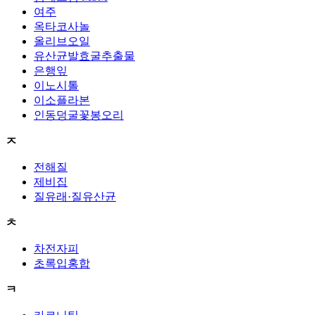
여주
옥타코사놀
올리브오일
유산균발효굴추출물
은행잎
이노시톨
이소플라본
인동덩굴꽃봉오리
ㅈ
전해질
제비집
질유래·질유산균
ㅊ
차전자피
초록입홍합
ㅋ