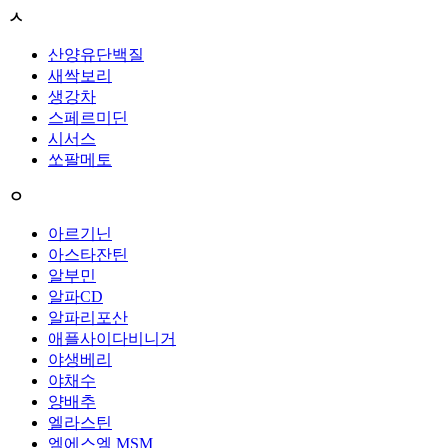
ㅅ
산양유단백질
새싹보리
생강차
스페르미딘
시서스
쏘팔메토
ㅇ
아르기닌
아스타잔틴
알부민
알파CD
알파리포산
애플사이다비니거
야생베리
야채수
양배추
엘라스틴
엠에스엠 MSM