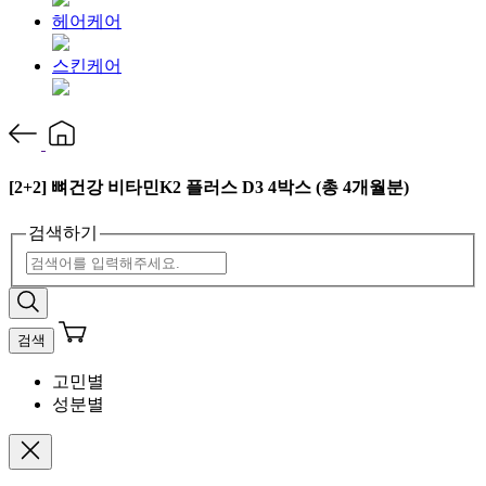
헤어케어
스킨케어
[2+2] 뼈건강 비타민K2 플러스 D3 4박스 (총 4개월분)
검색하기
검색
고민별
성분별