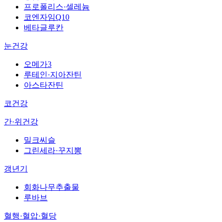
프로폴리스·셀레늄
코엔자임Q10
베타글루칸
눈건강
오메가3
루테인·지아잔틴
아스타잔틴
코건강
간·위건강
밀크씨슬
그린세라·꾸지뽕
갱년기
회화나무추출물
루바브
혈행·혈압·혈당