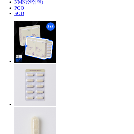
NMN(엔엠엔)
PQQ
SOD