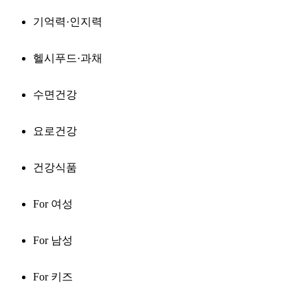
기억력·인지력
헬시푸드·과채
수면건강
요로건강
건강식품
For 여성
For 남성
For 키즈