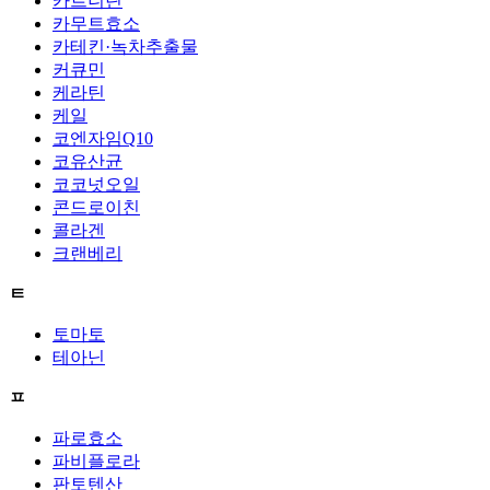
카르니틴
카무트효소
카테킨·녹차추출물
커큐민
케라틴
케일
코엔자임Q10
코유산균
코코넛오일
콘드로이친
콜라겐
크랜베리
ㅌ
토마토
테아닌
ㅍ
파로효소
파비플로라
판토텐산