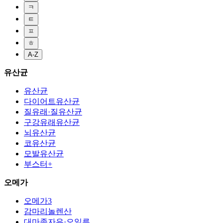
ㅋ
ㅌ
ㅍ
ㅎ
A-Z
유산균
유산균
다이어트유산균
질유래·질유산균
구강유래유산균
뇌유산균
코유산균
모발유산균
부스터+
오메가
오메가3
감마리놀렌산
대마종자유·오일류