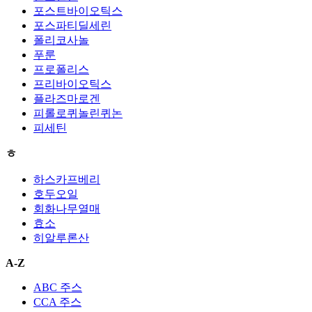
포스트바이오틱스
포스파티딜세린
폴리코사놀
푸룬
프로폴리스
프리바이오틱스
플라즈마로겐
피롤로퀴놀린퀴논
피세틴
ㅎ
하스카프베리
호두오일
회화나무열매
효소
히알루론산
A-Z
ABC 주스
CCA 주스