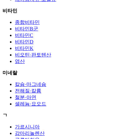
비타민
종합비타민
비타민B군
비타민C
비타민D
비타민K
비오틴·판토텐산
엽산
미네랄
칼슘·마그네슘
전해질·칼륨
철분·아연
셀레늄·요오드
ㄱ
가르시니아
감마리놀렌산