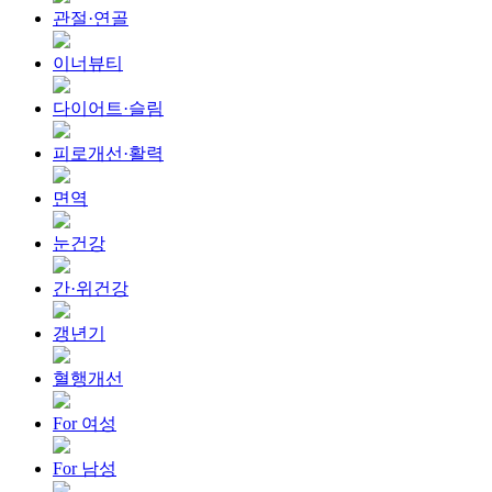
관절·연골
이너뷰티
다이어트·슬림
피로개선·활력
면역
눈건강
간·위건강
갱년기
혈행개선
For 여성
For 남성