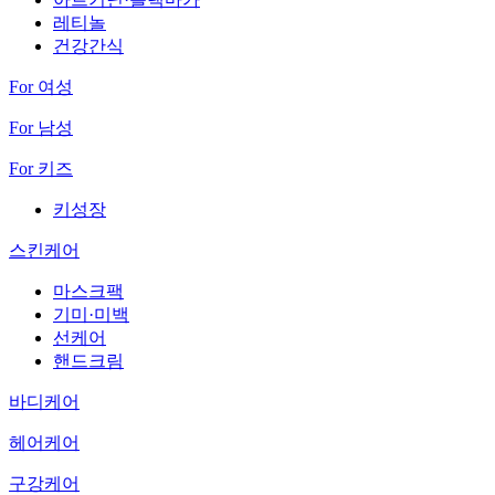
레티놀
건강간식
For 여성
For 남성
For 키즈
키성장
스킨케어
마스크팩
기미·미백
선케어
핸드크림
바디케어
헤어케어
구강케어