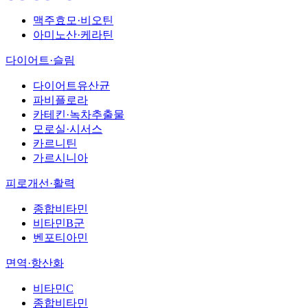
맥주효모·비오틴
아미노산·케라틴
다이어트·슬림
다이어트유산균
파비플로라
카테킨·녹차추출물
모로실·시서스
카르니틴
가르시니아
피로개선·활력
종합비타민
비타민B군
벤포티아민
면역·항산화
비타민C
종합비타민