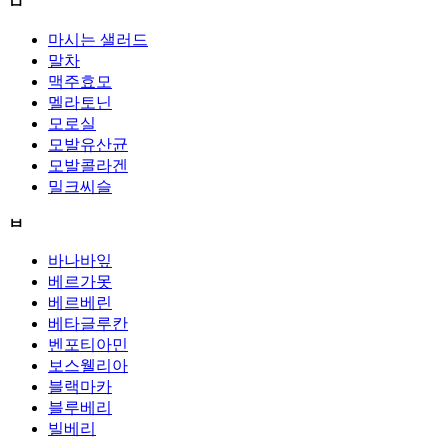
ㅁ
마시는 샐러드
말차
맥주효모
멜라토닌
모로실
모발유산균
모발콜라겐
밀크씨슬
ㅂ
바나바잎
베르가못
베르베린
베타글루칸
벤포티아민
보스웰리아
블랙마카
블루베리
빌베리