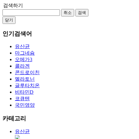
검색하기
취소
검색
닫기
인기검색어
유산균
마그네슘
오메가3
콜라겐
콘드로이친
멜라토닌
글루타치온
비타민D
코큐텐
국민영양
카테고리
유산균