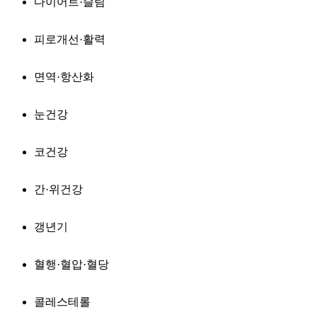
다이어트·슬림
피로개선·활력
면역·항산화
눈건강
코건강
간·위건강
갱년기
혈행·혈압·혈당
콜레스테롤