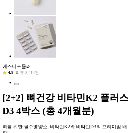
에스더포뮬러
4.9
리뷰 2,414건
[2+2] 뼈건강 비타민K2 플러스
D3 4박스 (총 4개월분)
뼈를 위한 필수영양소, 비타민K2와 비타민D3의 프리미엄 배
합!