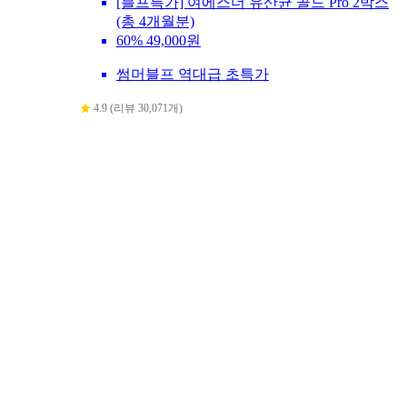
[블프특가] 여에스더 유산균 골드 Pro 2박스
(총 4개월분)
60%
49,000원
썸머블프 역대급 초특가
4.9 (리뷰 30,071개)