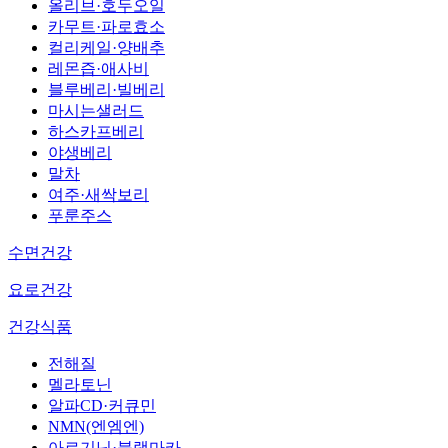
올리브·호두오일
카무트·파로효소
컬리케일·양배추
레몬즙·애사비
블루베리·빌베리
마시는샐러드
하스카프베리
야생베리
말차
여주·새싹보리
푸룬주스
수면건강
요로건강
건강식품
전해질
멜라토닌
알파CD·커큐민
NMN(엔엠엔)
아르기닌·블랙마카