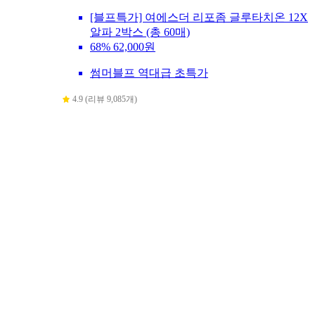
[블프특가] 여에스더 리포좀 글루타치온 12X
알파 2박스 (총 60매)
68%
62,000원
썸머블프 역대급 초특가
4.9 (리뷰 9,085개)