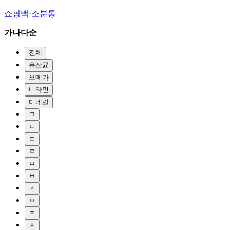
쇼핑백·소분통
가나다순
전체
유산균
오메가
비타민
미네랄
ㄱ
ㄴ
ㄷ
ㄹ
ㅁ
ㅂ
ㅅ
ㅇ
ㅈ
ㅊ