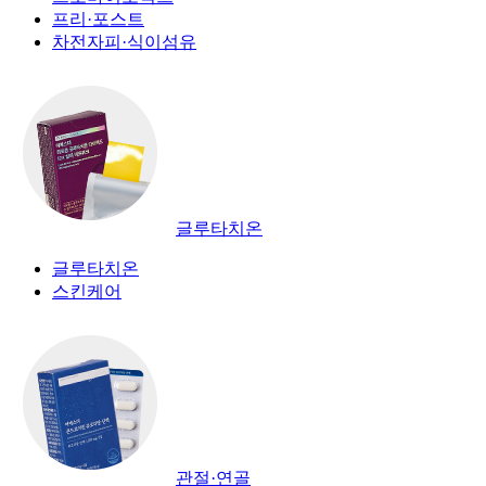
프리·포스트
차전자피·식이섬유
글루타치온
글루타치온
스킨케어
관절·연골