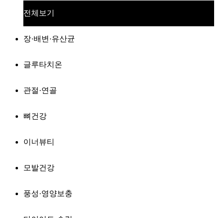
전체보기
장·배변·유산균
글루타치온
관절·연골
뼈건강
이너뷰티
모발건강
풍성·영양보충