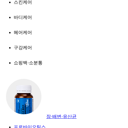
스킨케어
바디케어
헤어케어
구강케어
쇼핑백·소분통
장·배변·유산균
프로바이오틱스