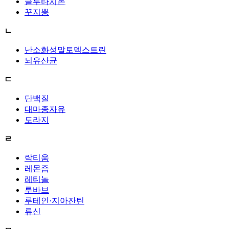
글루타치온
꾸지뽕
ㄴ
난소화성말토덱스트린
뇌유산균
ㄷ
단백질
대마종자유
도라지
ㄹ
락티움
레몬즙
레티놀
루바브
루테인·지아잔틴
류신