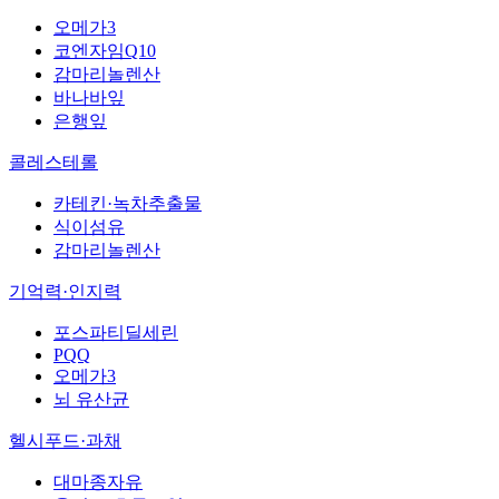
오메가3
코엔자임Q10
감마리놀렌산
바나바잎
은행잎
콜레스테롤
카테킨·녹차추출물
식이섬유
감마리놀렌산
기억력·인지력
포스파티딜세린
PQQ
오메가3
뇌 유산균
헬시푸드·과채
대마종자유