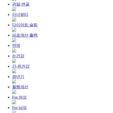
관절·연골
이너뷰티
다이어트·슬림
피로개선·활력
면역
눈건강
간·위건강
갱년기
혈행개선
For 여성
For 남성