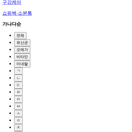
구강케어
쇼핑백·소분통
가나다순
전체
유산균
오메가
비타민
미네랄
ㄱ
ㄴ
ㄷ
ㄹ
ㅁ
ㅂ
ㅅ
ㅇ
ㅈ