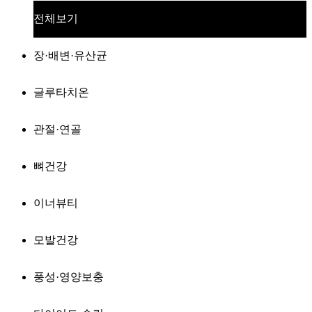
전체보기
장·배변·유산균
글루타치온
관절·연골
뼈건강
이너뷰티
모발건강
풍성·영양보충