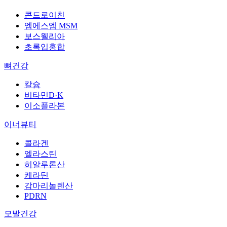
콘드로이친
엠에스엠 MSM
보스웰리아
초록입홍합
뼈건강
칼슘
비타민D·K
이소플라본
이너뷰티
콜라겐
엘라스틴
히알루론산
케라틴
감마리놀렌산
PDRN
모발건강