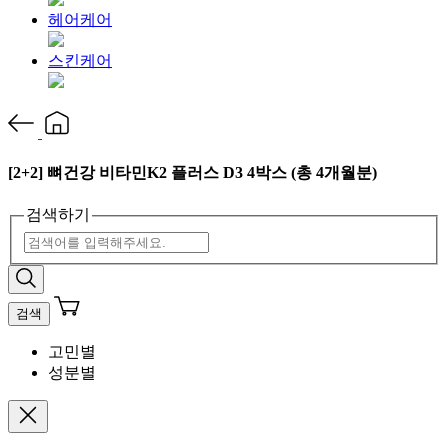
헤어케어
스킨케어
[2+2] 뼈건강 비타민K2 플러스 D3 4박스 (총 4개월분)
검색하기
검색
고민별
성분별