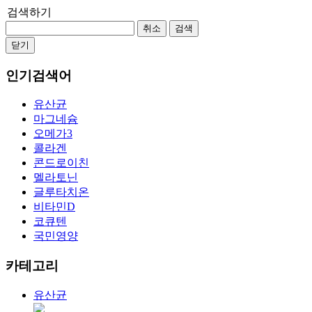
검색하기
취소
검색
닫기
인기검색어
유산균
마그네슘
오메가3
콜라겐
콘드로이친
멜라토닌
글루타치온
비타민D
코큐텐
국민영양
카테고리
유산균