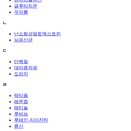
글루타치온
꾸지뽕
ㄴ
난소화성말토덱스트린
뇌유산균
ㄷ
단백질
대마종자유
도라지
ㄹ
락티움
레몬즙
레티놀
루바브
루테인·지아잔틴
류신