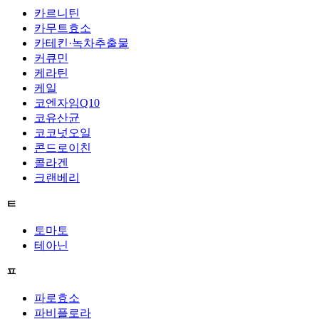
카르니틴
카무트효소
카테킨·녹차추출물
커큐민
케라틴
케일
코엔자임Q10
코유산균
코코넛오일
콘드로이친
콜라겐
크랜베리
ㅌ
토마토
테아닌
ㅍ
파로효소
파비플로라