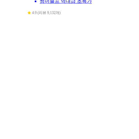
썸머블프 역대급 초특가
4.9 (리뷰 9,132개)