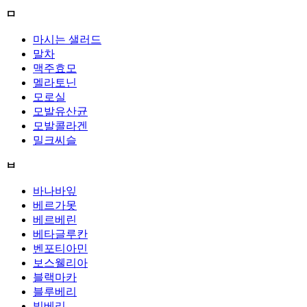
ㅁ
마시는 샐러드
말차
맥주효모
멜라토닌
모로실
모발유산균
모발콜라겐
밀크씨슬
ㅂ
바나바잎
베르가못
베르베린
베타글루칸
벤포티아민
보스웰리아
블랙마카
블루베리
빌베리