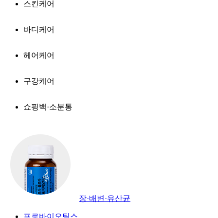
스킨케어
바디케어
헤어케어
구강케어
쇼핑백·소분통
장·배변·유산균
프로바이오틱스