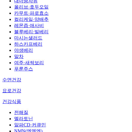
대마종자유
올리브·호두오일
카무트·파로효소
컬리케일·양배추
레몬즙·애사비
블루베리·빌베리
마시는샐러드
하스카프베리
야생베리
말차
여주·새싹보리
푸룬주스
수면건강
요로건강
건강식품
전해질
멜라토닌
알파CD·커큐민
NMN(엔엠엔)