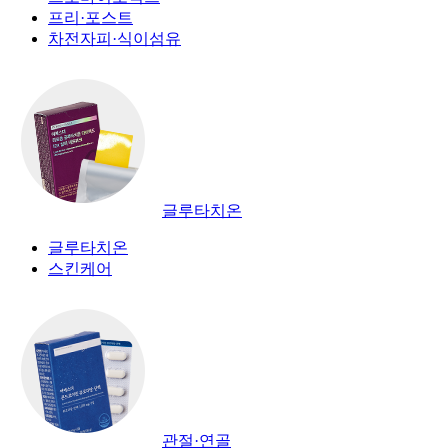
프리·포스트
차전자피·식이섬유
글루타치온
글루타치온
스킨케어
관절·연골