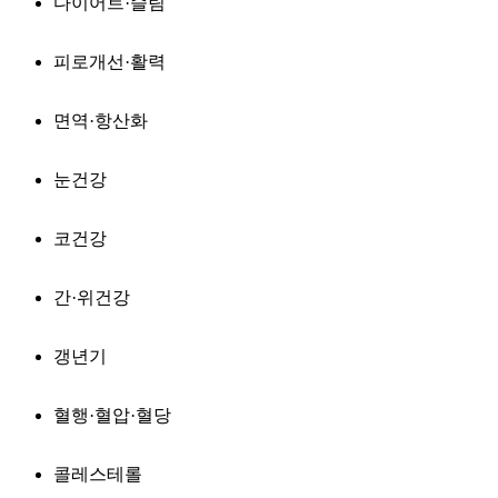
다이어트·슬림
피로개선·활력
면역·항산화
눈건강
코건강
간·위건강
갱년기
혈행·혈압·혈당
콜레스테롤