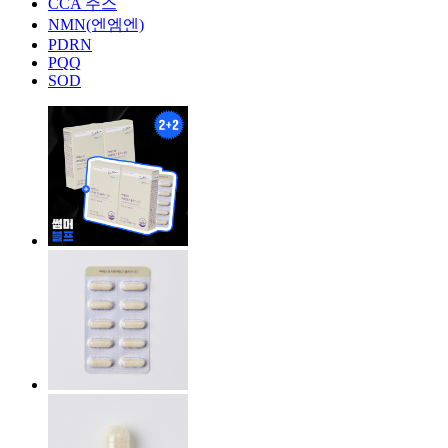
CCA 주스
NMN(엔엠엔)
PDRN
PQQ
SOD