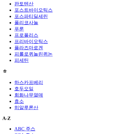
판토텐산
포스트바이오틱스
포스파티딜세린
폴리코사놀
푸룬
프로폴리스
프리바이오틱스
플라즈마로겐
피롤로퀴놀린퀴논
피세틴
ㅎ
하스카프베리
호두오일
회화나무열매
효소
히알루론산
A-Z
ABC 주스