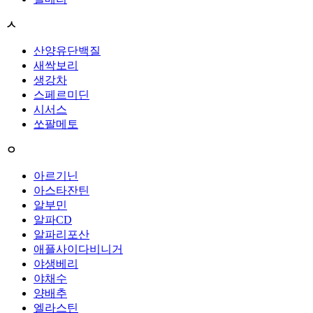
ㅅ
산양유단백질
새싹보리
생강차
스페르미딘
시서스
쏘팔메토
ㅇ
아르기닌
아스타잔틴
알부민
알파CD
알파리포산
애플사이다비니거
야생베리
야채수
양배추
엘라스틴