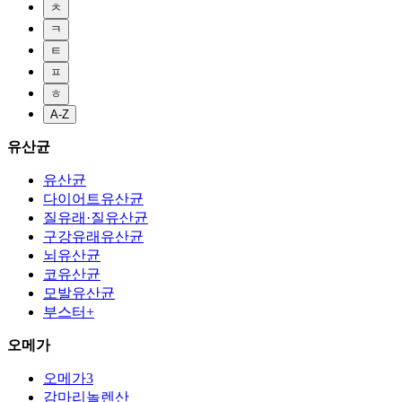
ㅊ
ㅋ
ㅌ
ㅍ
ㅎ
A-Z
유산균
유산균
다이어트유산균
질유래·질유산균
구강유래유산균
뇌유산균
코유산균
모발유산균
부스터+
오메가
오메가3
감마리놀렌산