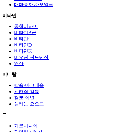
대마종자유·오일류
비타민
종합비타민
비타민B군
비타민C
비타민D
비타민K
비오틴·판토텐산
엽산
미네랄
칼슘·마그네슘
전해질·칼륨
철분·아연
셀레늄·요오드
ㄱ
가르시니아
감마리놀렌산