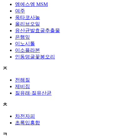
엠에스엠 MSM
여주
옥타코사놀
올리브오일
유산균발효굴추출물
은행잎
이노시톨
이소플라본
인동덩굴꽃봉오리
ㅈ
전해질
제비집
질유래·질유산균
ㅊ
차전자피
초록입홍합
ㅋ