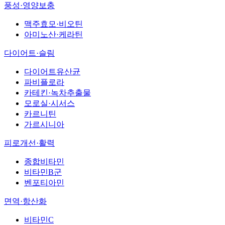
풍성·영양보충
맥주효모·비오틴
아미노산·케라틴
다이어트·슬림
다이어트유산균
파비플로라
카테킨·녹차추출물
모로실·시서스
카르니틴
가르시니아
피로개선·활력
종합비타민
비타민B군
벤포티아민
면역·항산화
비타민C