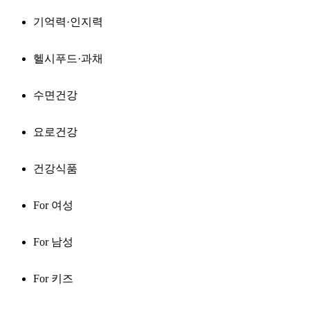
기억력·인지력
헬시푸드·과채
수면건강
요로건강
건강식품
For 여성
For 남성
For 키즈