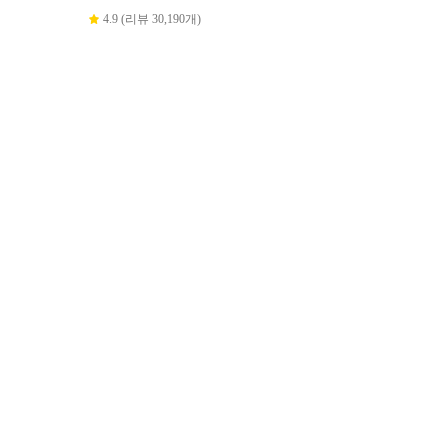
4.9 (리뷰 30,190개)