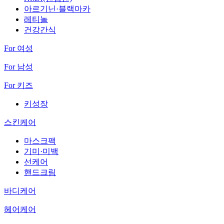
아르기닌·블랙마카
레티놀
건강간식
For 여성
For 남성
For 키즈
키성장
스킨케어
마스크팩
기미·미백
선케어
핸드크림
바디케어
헤어케어