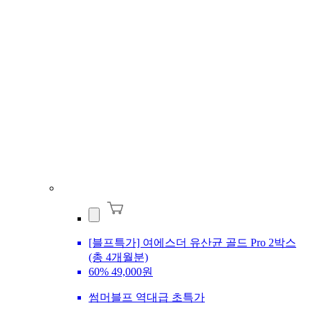
[블프특가] 여에스더 유산균 골드 Pro 2박스
(총 4개월분)
60%
49,000원
썸머블프 역대급 초특가