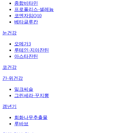
종합비타민
프로폴리스·셀레늄
코엔자임Q10
베타글루칸
눈건강
오메가3
루테인·지아잔틴
아스타잔틴
코건강
간·위건강
밀크씨슬
그린세라·꾸지뽕
갱년기
회화나무추출물
루바브