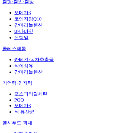
혈행·혈압·혈당
오메가3
코엔자임Q10
감마리놀렌산
바나바잎
은행잎
콜레스테롤
카테킨·녹차추출물
식이섬유
감마리놀렌산
기억력·인지력
포스파티딜세린
PQQ
오메가3
뇌 유산균
헬시푸드·과채