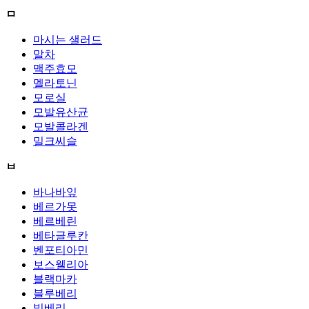
ㅁ
마시는 샐러드
말차
맥주효모
멜라토닌
모로실
모발유산균
모발콜라겐
밀크씨슬
ㅂ
바나바잎
베르가못
베르베린
베타글루칸
벤포티아민
보스웰리아
블랙마카
블루베리
빌베리