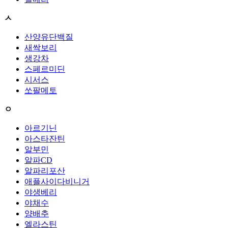
ㅅ
산양유단백질
새싹보리
생강차
스페르미딘
시서스
쏘팔메토
ㅇ
아르기닌
아스타잔틴
알부민
알파CD
알파리포산
애플사이다비니거
야생베리
야채수
양배추
엘라스틴