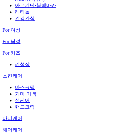
아르기닌·블랙마카
레티놀
건강간식
For 여성
For 남성
For 키즈
키성장
스킨케어
마스크팩
기미·미백
선케어
핸드크림
바디케어
헤어케어