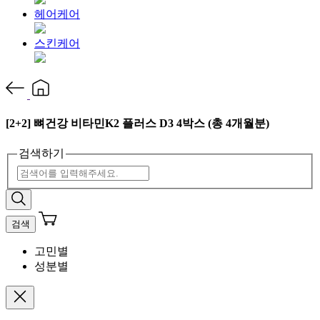
헤어케어
스킨케어
[2+2] 뼈건강 비타민K2 플러스 D3 4박스 (총 4개월분)
검색하기
검색
고민별
성분별