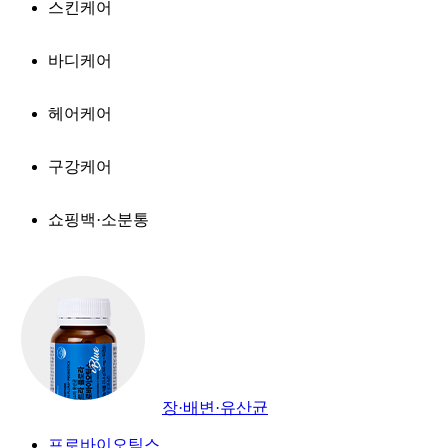
스킨케어
바디케어
헤어케어
구강케어
쇼핑백·소분통
장·배변·유산균
프로바이오틱스