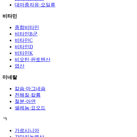
대마종자유·오일류
비타민
종합비타민
비타민B군
비타민C
비타민D
비타민K
비오틴·판토텐산
엽산
미네랄
칼슘·마그네슘
전해질·칼륨
철분·아연
셀레늄·요오드
ㄱ
가르시니아
감마리놀렌산