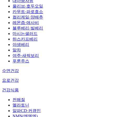
대마종자유
올리브·호두오일
카무트·파로효소
컬리케일·양배추
레몬즙·애사비
블루베리·빌베리
마시는샐러드
하스카프베리
야생베리
말차
여주·새싹보리
푸룬주스
수면건강
요로건강
건강식품
전해질
멜라토닌
알파CD·커큐민
NMN(엔엠엔)