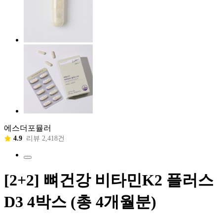
에스더포뮬러
4.9
리뷰 2,418건
[2+2] 뼈건강 비타민K2 플러스
D3 4박스 (총 4개월분)