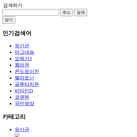
검색하기
취소
검색
닫기
인기검색어
유산균
마그네슘
오메가3
콜라겐
콘드로이친
멜라토닌
글루타치온
비타민D
코큐텐
국민영양
카테고리
유산균