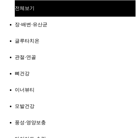
전체보기
장·배변·유산균
글루타치온
관절·연골
뼈건강
이너뷰티
모발건강
풍성·영양보충