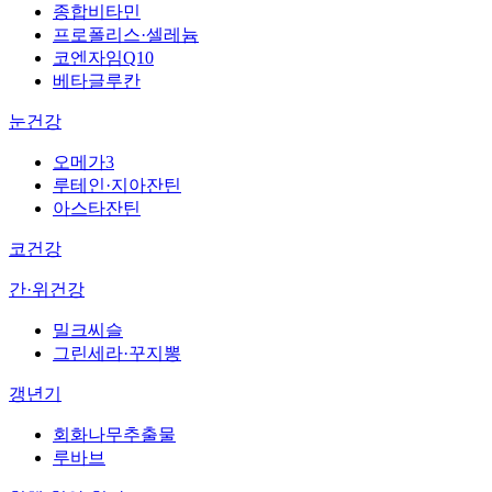
종합비타민
프로폴리스·셀레늄
코엔자임Q10
베타글루칸
눈건강
오메가3
루테인·지아잔틴
아스타잔틴
코건강
간·위건강
밀크씨슬
그린세라·꾸지뽕
갱년기
회화나무추출물
루바브