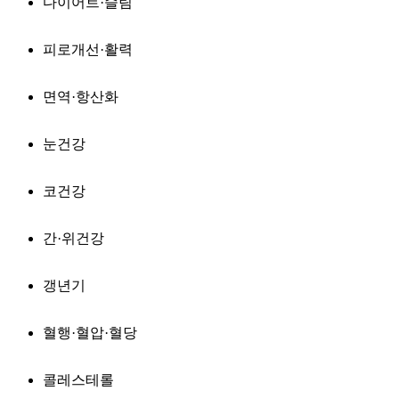
다이어트·슬림
피로개선·활력
면역·항산화
눈건강
코건강
간·위건강
갱년기
혈행·혈압·혈당
콜레스테롤