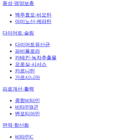
풍성·영양보충
맥주효모·비오틴
아미노산·케라틴
다이어트·슬림
다이어트유산균
파비플로라
카테킨·녹차추출물
모로실·시서스
카르니틴
가르시니아
피로개선·활력
종합비타민
비타민B군
벤포티아민
면역·항산화
비타민C