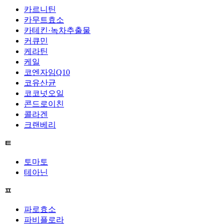
카르니틴
카무트효소
카테킨·녹차추출물
커큐민
케라틴
케일
코엔자임Q10
코유산균
코코넛오일
콘드로이친
콜라겐
크랜베리
ㅌ
토마토
테아닌
ㅍ
파로효소
파비플로라