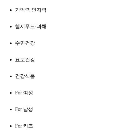
기억력·인지력
헬시푸드·과채
수면건강
요로건강
건강식품
For 여성
For 남성
For 키즈