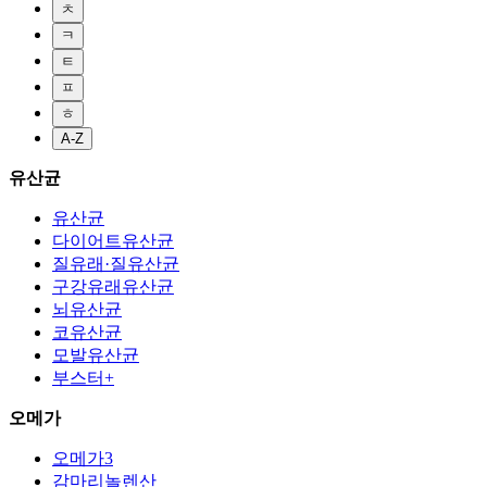
ㅊ
ㅋ
ㅌ
ㅍ
ㅎ
A-Z
유산균
유산균
다이어트유산균
질유래·질유산균
구강유래유산균
뇌유산균
코유산균
모발유산균
부스터+
오메가
오메가3
감마리놀렌산