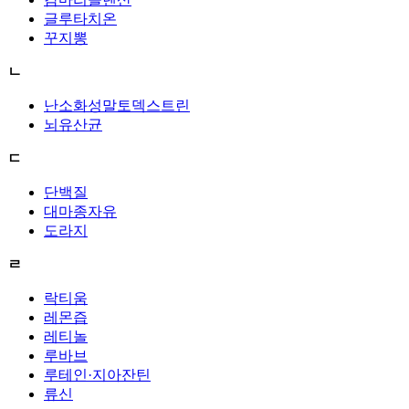
글루타치온
꾸지뽕
ㄴ
난소화성말토덱스트린
뇌유산균
ㄷ
단백질
대마종자유
도라지
ㄹ
락티움
레몬즙
레티놀
루바브
루테인·지아잔틴
류신