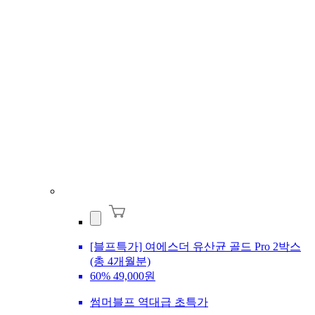
[블프특가] 여에스더 유산균 골드 Pro 2박스
(총 4개월분)
60%
49,000원
썸머블프 역대급 초특가