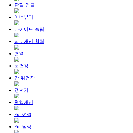
관절·연골
이너뷰티
다이어트·슬림
피로개선·활력
면역
눈건강
간·위건강
갱년기
혈행개선
For 여성
For 남성