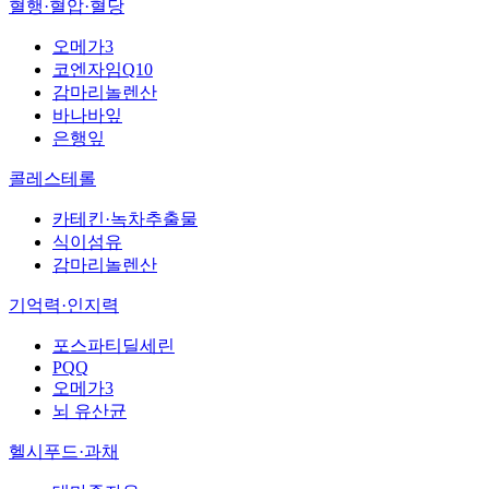
혈행·혈압·혈당
오메가3
코엔자임Q10
감마리놀렌산
바나바잎
은행잎
콜레스테롤
카테킨·녹차추출물
식이섬유
감마리놀렌산
기억력·인지력
포스파티딜세린
PQQ
오메가3
뇌 유산균
헬시푸드·과채