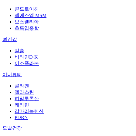
콘드로이친
엠에스엠 MSM
보스웰리아
초록입홍합
뼈건강
칼슘
비타민D·K
이소플라본
이너뷰티
콜라겐
엘라스틴
히알루론산
케라틴
감마리놀렌산
PDRN
모발건강