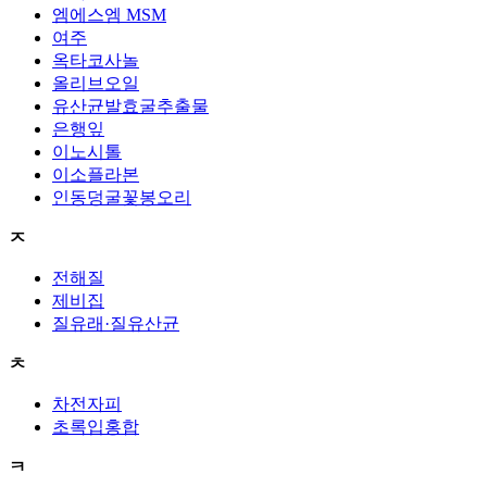
엠에스엠 MSM
여주
옥타코사놀
올리브오일
유산균발효굴추출물
은행잎
이노시톨
이소플라본
인동덩굴꽃봉오리
ㅈ
전해질
제비집
질유래·질유산균
ㅊ
차전자피
초록입홍합
ㅋ