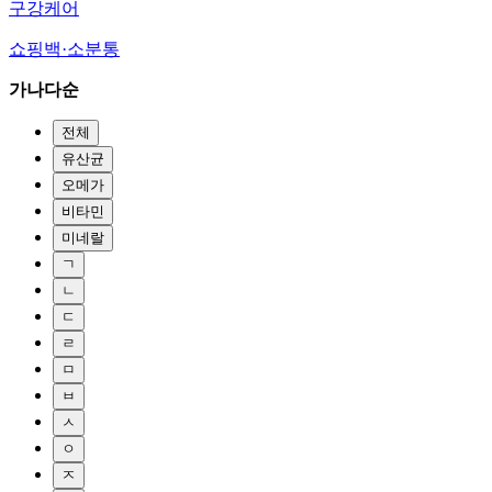
구강케어
쇼핑백·소분통
가나다순
전체
유산균
오메가
비타민
미네랄
ㄱ
ㄴ
ㄷ
ㄹ
ㅁ
ㅂ
ㅅ
ㅇ
ㅈ