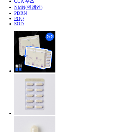
CCA 주스
NMN(엔엠엔)
PDRN
PQQ
SOD