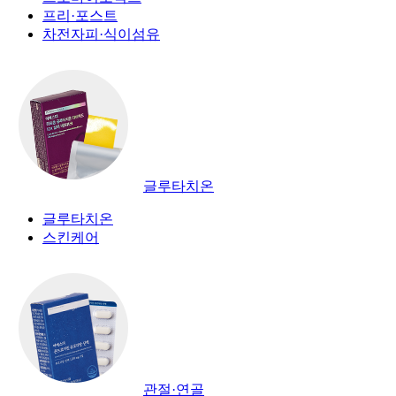
프리·포스트
차전자피·식이섬유
글루타치온
글루타치온
스킨케어
관절·연골