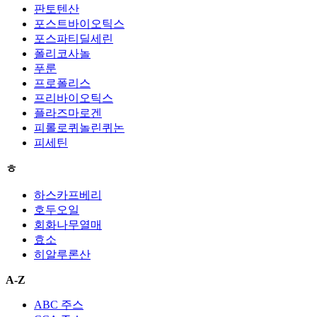
판토텐산
포스트바이오틱스
포스파티딜세린
폴리코사놀
푸룬
프로폴리스
프리바이오틱스
플라즈마로겐
피롤로퀴놀린퀴논
피세틴
ㅎ
하스카프베리
호두오일
회화나무열매
효소
히알루론산
A-Z
ABC 주스