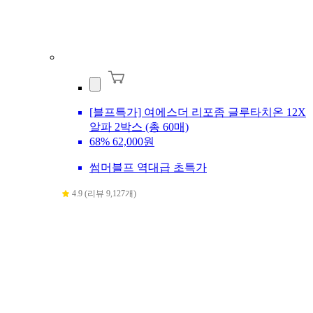
[블프특가] 여에스더 리포좀 글루타치온 12X
알파 2박스 (총 60매)
68%
62,000원
썸머블프 역대급 초특가
4.9 (리뷰 9,127개)