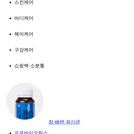
스킨케어
바디케어
헤어케어
구강케어
쇼핑백·소분통
장·배변·유산균
프로바이오틱스