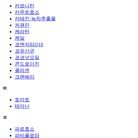
카르니틴
카무트효소
카테킨·녹차추출물
커큐민
케라틴
케일
코엔자임Q10
코유산균
코코넛오일
콘드로이친
콜라겐
크랜베리
ㅌ
토마토
테아닌
ㅍ
파로효소
파비플로라