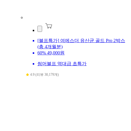
[블프특가] 여에스더 유산균 골드 Pro 2박스
(총 4개월분)
60%
49,000원
썸머블프 역대급 초특가
4.9 (리뷰 30,179개)