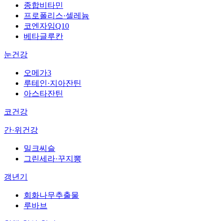
종합비타민
프로폴리스·셀레늄
코엔자임Q10
베타글루칸
눈건강
오메가3
루테인·지아잔틴
아스타잔틴
코건강
간·위건강
밀크씨슬
그린세라·꾸지뽕
갱년기
회화나무추출물
루바브