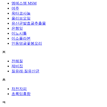
엠에스엠 MSM
여주
옥타코사놀
올리브오일
유산균발효굴추출물
은행잎
이노시톨
이소플라본
인동덩굴꽃봉오리
ㅈ
전해질
제비집
질유래·질유산균
ㅊ
차전자피
초록입홍합
ㅋ