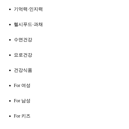
기억력·인지력
헬시푸드·과채
수면건강
요로건강
건강식품
For 여성
For 남성
For 키즈