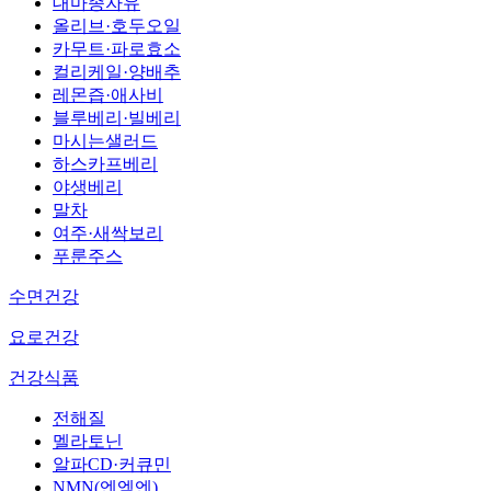
대마종자유
올리브·호두오일
카무트·파로효소
컬리케일·양배추
레몬즙·애사비
블루베리·빌베리
마시는샐러드
하스카프베리
야생베리
말차
여주·새싹보리
푸룬주스
수면건강
요로건강
건강식품
전해질
멜라토닌
알파CD·커큐민
NMN(엔엠엔)