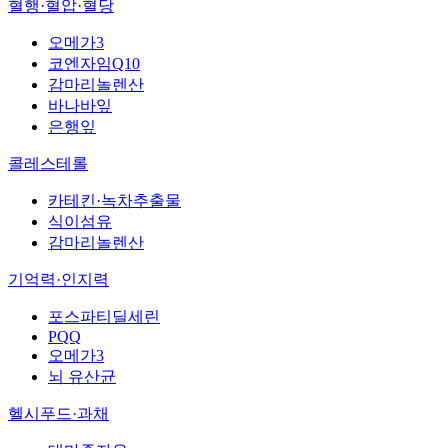
혈행·혈압·혈당
오메가3
코엔자임Q10
감마리놀렌산
바나바잎
은행잎
콜레스테롤
카테킨·녹차추출물
식이섬유
감마리놀렌산
기억력·인지력
포스파티딜세린
PQQ
오메가3
뇌 유산균
헬시푸드·과채