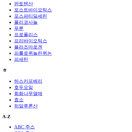
판토텐산
포스트바이오틱스
포스파티딜세린
폴리코사놀
푸룬
프로폴리스
프리바이오틱스
플라즈마로겐
피롤로퀴놀린퀴논
피세틴
ㅎ
하스카프베리
호두오일
회화나무열매
효소
히알루론산
A-Z
ABC 주스