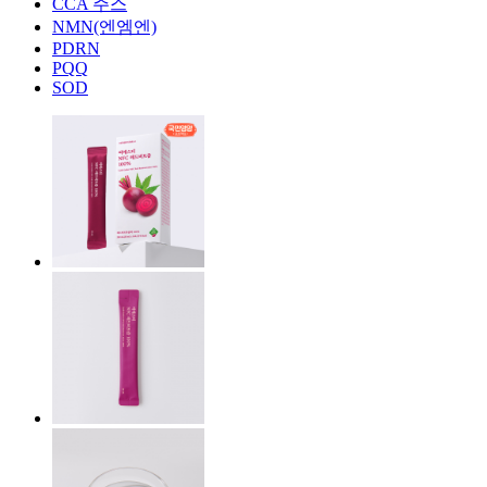
CCA 주스
NMN(엔엠엔)
PDRN
PQQ
SOD