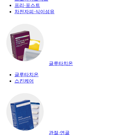
프리·포스트
차전자피·식이섬유
글루타치온
글루타치온
스킨케어
관절·연골