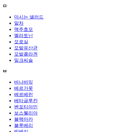
ㅁ
마시는 샐러드
말차
맥주효모
멜라토닌
모로실
모발유산균
모발콜라겐
밀크씨슬
ㅂ
바나바잎
베르가못
베르베린
베타글루칸
벤포티아민
보스웰리아
블랙마카
블루베리
빌베리