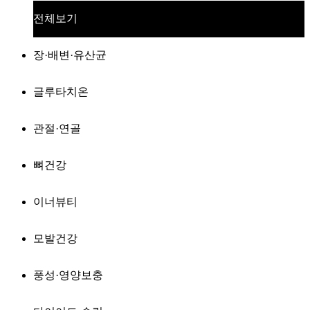
전체보기
장·배변·유산균
글루타치온
관절·연골
뼈건강
이너뷰티
모발건강
풍성·영양보충