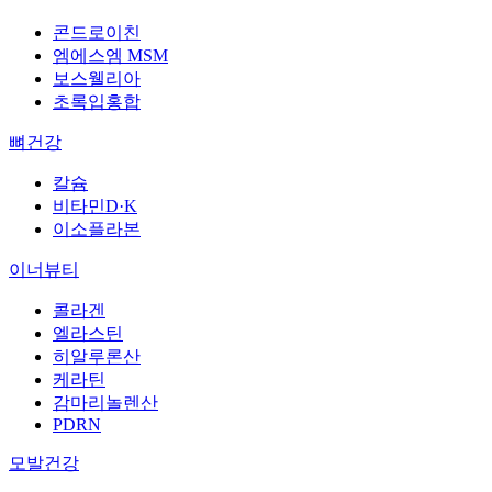
콘드로이친
엠에스엠 MSM
보스웰리아
초록입홍합
뼈건강
칼슘
비타민D·K
이소플라본
이너뷰티
콜라겐
엘라스틴
히알루론산
케라틴
감마리놀렌산
PDRN
모발건강