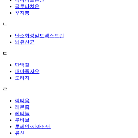
글루타치온
꾸지뽕
ㄴ
난소화성말토덱스트린
뇌유산균
ㄷ
단백질
대마종자유
도라지
ㄹ
락티움
레몬즙
레티놀
루바브
루테인·지아잔틴
류신