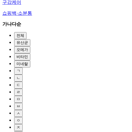
구강케어
쇼핑백·소분통
가나다순
전체
유산균
오메가
비타민
미네랄
ㄱ
ㄴ
ㄷ
ㄹ
ㅁ
ㅂ
ㅅ
ㅇ
ㅈ