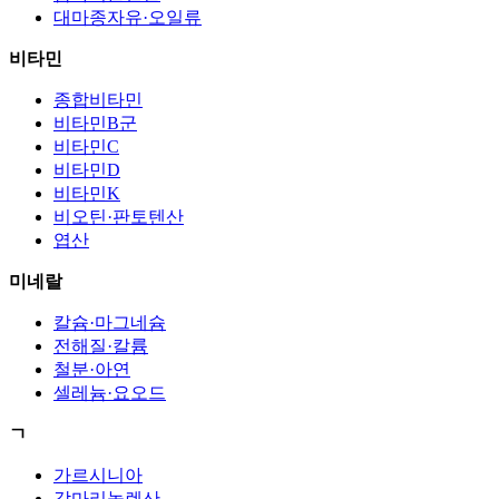
대마종자유·오일류
비타민
종합비타민
비타민B군
비타민C
비타민D
비타민K
비오틴·판토텐산
엽산
미네랄
칼슘·마그네슘
전해질·칼륨
철분·아연
셀레늄·요오드
ㄱ
가르시니아
감마리놀렌산