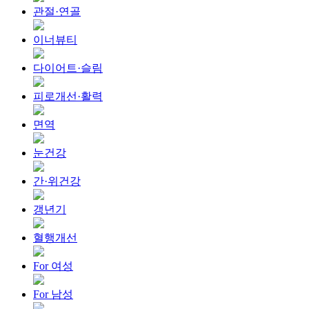
관절·연골
이너뷰티
다이어트·슬림
피로개선·활력
면역
눈건강
간·위건강
갱년기
혈행개선
For 여성
For 남성