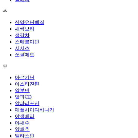
ㅅ
산양유단백질
새싹보리
생강차
스페르미딘
시서스
쏘팔메토
ㅇ
아르기닌
아스타잔틴
알부민
알파CD
알파리포산
애플사이다비니거
야생베리
야채수
양배추
엘라스틴