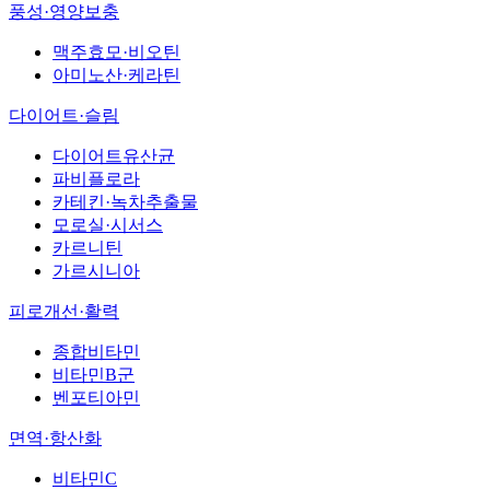
풍성·영양보충
맥주효모·비오틴
아미노산·케라틴
다이어트·슬림
다이어트유산균
파비플로라
카테킨·녹차추출물
모로실·시서스
카르니틴
가르시니아
피로개선·활력
종합비타민
비타민B군
벤포티아민
면역·항산화
비타민C