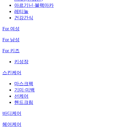
아르기닌·블랙마카
레티놀
건강간식
For 여성
For 남성
For 키즈
키성장
스킨케어
마스크팩
기미·미백
선케어
핸드크림
바디케어
헤어케어