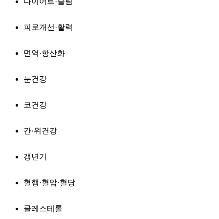
다이어트·슬림
피로개선·활력
면역·항산화
눈건강
코건강
간·위건강
갱년기
혈행·혈압·혈당
콜레스테롤