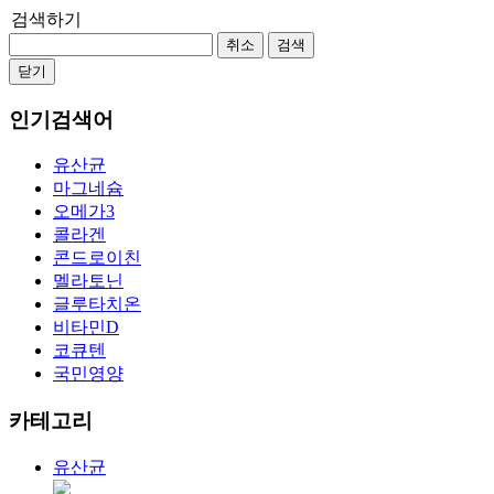
검색하기
취소
검색
닫기
인기검색어
유산균
마그네슘
오메가3
콜라겐
콘드로이친
멜라토닌
글루타치온
비타민D
코큐텐
국민영양
카테고리
유산균