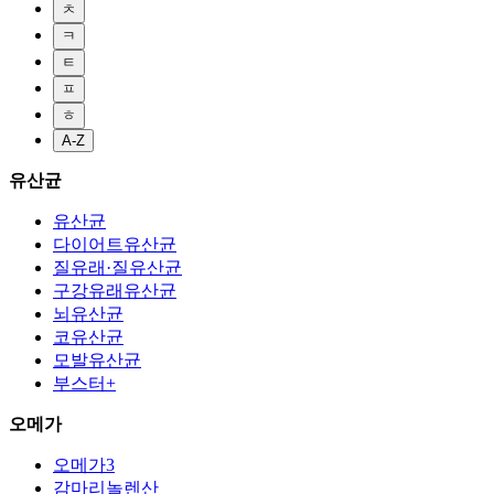
ㅊ
ㅋ
ㅌ
ㅍ
ㅎ
A-Z
유산균
유산균
다이어트유산균
질유래·질유산균
구강유래유산균
뇌유산균
코유산균
모발유산균
부스터+
오메가
오메가3
감마리놀렌산