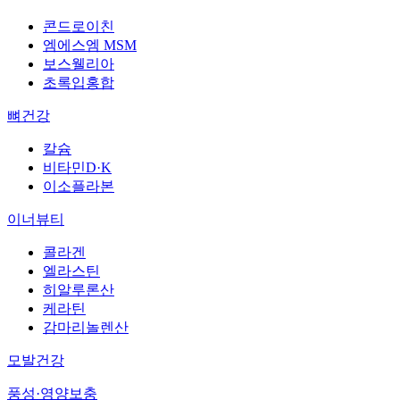
콘드로이친
엠에스엠 MSM
보스웰리아
초록입홍합
뼈건강
칼슘
비타민D·K
이소플라본
이너뷰티
콜라겐
엘라스틴
히알루론산
케라틴
감마리놀렌산
모발건강
풍성·영양보충