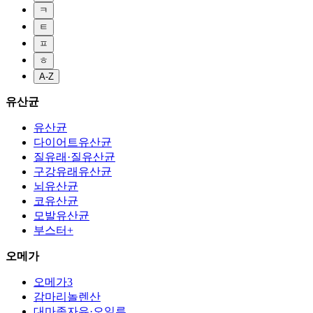
ㅋ
ㅌ
ㅍ
ㅎ
A-Z
유산균
유산균
다이어트유산균
질유래·질유산균
구강유래유산균
뇌유산균
코유산균
모발유산균
부스터+
오메가
오메가3
감마리놀렌산
대마종자유·오일류