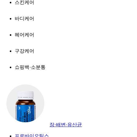
스킨케어
바디케어
헤어케어
구강케어
쇼핑백·소분통
장·배변·유산균
프로바이오틱스