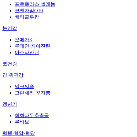
프로폴리스·셀레늄
코엔자임Q10
베타글루칸
눈건강
오메가3
루테인·지아잔틴
아스타잔틴
코건강
간·위건강
밀크씨슬
그린세라·꾸지뽕
갱년기
회화나무추출물
루바브
혈행·혈압·혈당