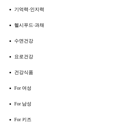
기억력·인지력
헬시푸드·과채
수면건강
요로건강
건강식품
For 여성
For 남성
For 키즈