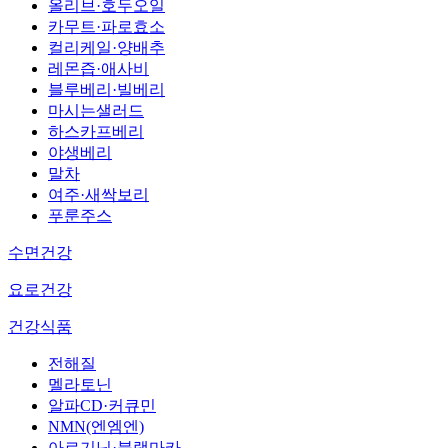
올리브·호두오일
카무트·파로효소
컬리케일·양배추
레몬즙·애사비
블루베리·빌베리
마시는샐러드
하스카프베리
야생베리
말차
여주·새싹보리
푸룬주스
수면건강
요로건강
건강식품
전해질
멜라토닌
알파CD·커큐민
NMN(엔엠엔)
아르기닌·블랙마카