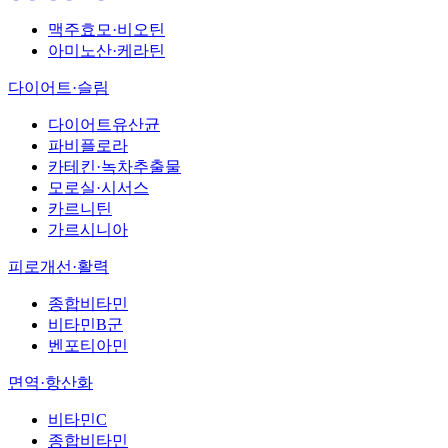
맥주효모·비오틴
아미노산·케라틴
다이어트·슬림
다이어트유산균
파비플로라
카테킨·녹차추출물
모로실·시서스
카르니틴
가르시니아
피로개선·활력
종합비타민
비타민B군
벤포티아민
면역·항산화
비타민C
종합비타민