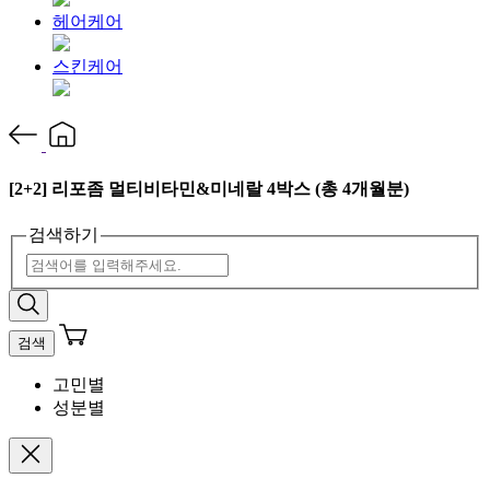
헤어케어
스킨케어
[2+2] 리포좀 멀티비타민&미네랄 4박스 (총 4개월분)
검색하기
검색
고민별
성분별