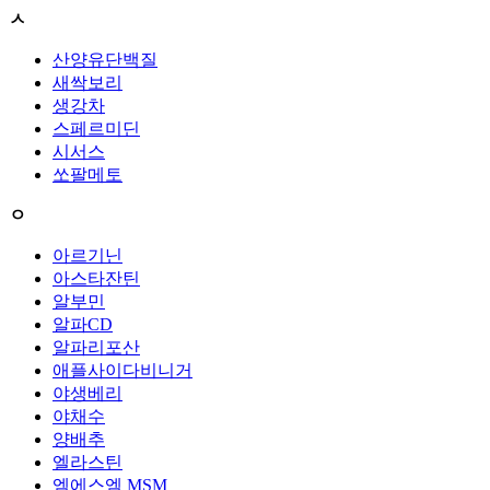
ㅅ
산양유단백질
새싹보리
생강차
스페르미딘
시서스
쏘팔메토
ㅇ
아르기닌
아스타잔틴
알부민
알파CD
알파리포산
애플사이다비니거
야생베리
야채수
양배추
엘라스틴
엠에스엠 MSM