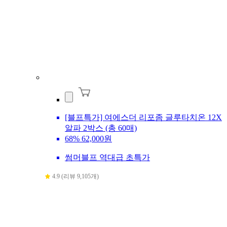
[블프특가] 여에스더 리포좀 글루타치온 12X
알파 2박스 (총 60매)
68%
62,000원
썸머블프 역대급 초특가
4.9 (리뷰 9,105개)