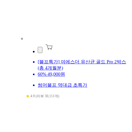
[블프특가] 여에스더 유산균 골드 Pro 2박스
(총 4개월분)
60%
49,000원
썸머블프 역대급 초특가
4.9 (리뷰 30,111개)