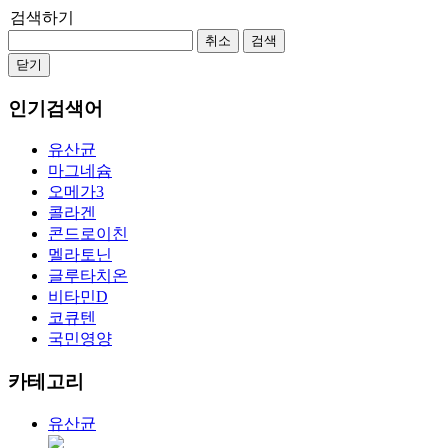
검색하기
취소
검색
닫기
인기검색어
유산균
마그네슘
오메가3
콜라겐
콘드로이친
멜라토닌
글루타치온
비타민D
코큐텐
국민영양
카테고리
유산균