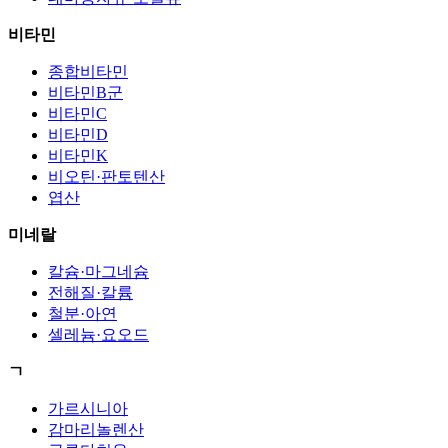
비타민
종합비타민
비타민B군
비타민C
비타민D
비타민K
비오틴·판토텐산
엽산
미네랄
칼슘·마그네슘
전해질·칼륨
철분·아연
셀레늄·요오드
ㄱ
가르시니아
감마리놀렌산