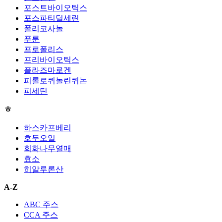
포스트바이오틱스
포스파티딜세린
폴리코사놀
푸룬
프로폴리스
프리바이오틱스
플라즈마로겐
피롤로퀴놀린퀴논
피세틴
ㅎ
하스카프베리
호두오일
회화나무열매
효소
히알루론산
A-Z
ABC 주스
CCA 주스