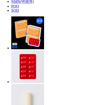
NMN(엔엠엔)
PQQ
SOD