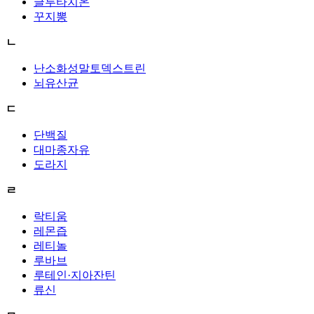
글루타치온
꾸지뽕
ㄴ
난소화성말토덱스트린
뇌유산균
ㄷ
단백질
대마종자유
도라지
ㄹ
락티움
레몬즙
레티놀
루바브
루테인·지아잔틴
류신