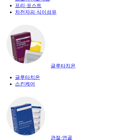
프리·포스트
차전자피·식이섬유
글루타치온
글루타치온
스킨케어
관절·연골