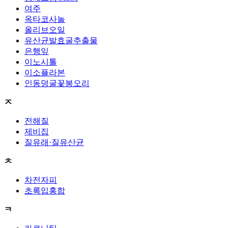
여주
옥타코사놀
올리브오일
유산균발효굴추출물
은행잎
이노시톨
이소플라본
인동덩굴꽃봉오리
ㅈ
전해질
제비집
질유래·질유산균
ㅊ
차전자피
초록입홍합
ㅋ