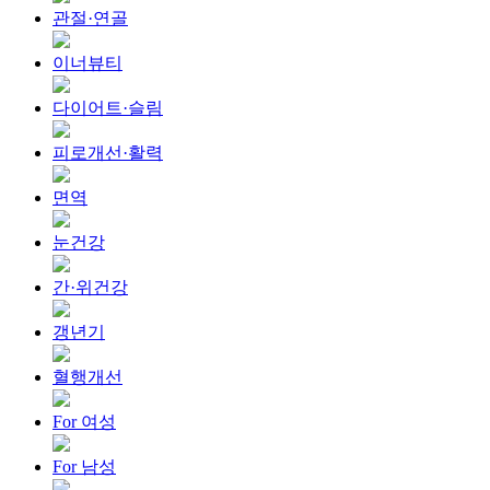
관절·연골
이너뷰티
다이어트·슬림
피로개선·활력
면역
눈건강
간·위건강
갱년기
혈행개선
For 여성
For 남성