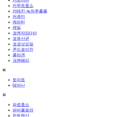
카르니틴
카무트효소
카테킨·녹차추출물
커큐민
케라틴
케일
코엔자임Q10
코유산균
코코넛오일
콘드로이친
콜라겐
크랜베리
ㅌ
토마토
테아닌
ㅍ
파로효소
파비플로라
판토텐산