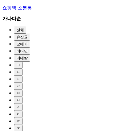
쇼핑백·소분통
가나다순
전체
유산균
오메가
비타민
미네랄
ㄱ
ㄴ
ㄷ
ㄹ
ㅁ
ㅂ
ㅅ
ㅇ
ㅈ
ㅊ