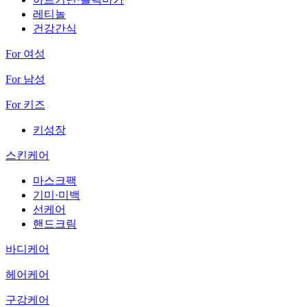
레티놀
건강간식
For 여성
For 남성
For 키즈
키성장
스킨케어
마스크팩
기미·미백
선케어
핸드크림
바디케어
헤어케어
구강케어