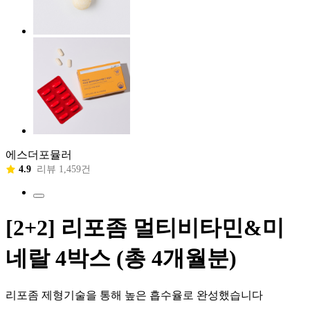
에스더포뮬러
4.9
리뷰 1,459건
[2+2] 리포좀 멀티비타민&미
네랄 4박스 (총 4개월분)
리포좀 제형기술을 통해 높은 흡수율로 완성했습니다