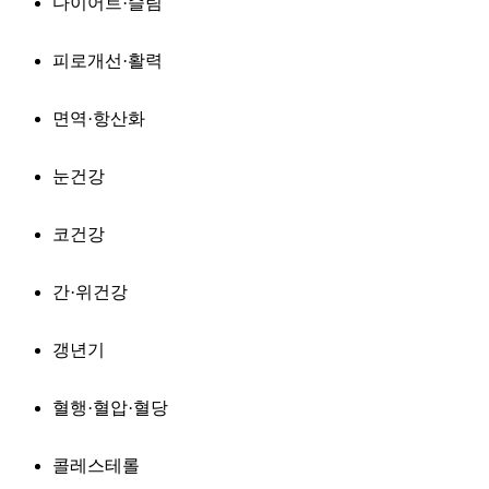
다이어트·슬림
피로개선·활력
면역·항산화
눈건강
코건강
간·위건강
갱년기
혈행·혈압·혈당
콜레스테롤