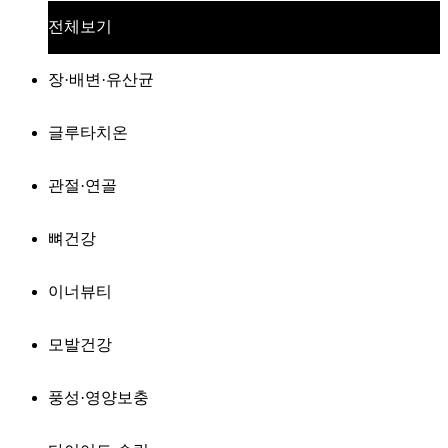
전체보기
장·배변·유산균
글루타치온
관절·연골
뼈건강
이너뷰티
모발건강
풍성·영양보충