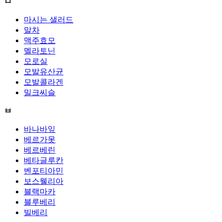
ㅁ
마시는 샐러드
말차
맥주효모
멜라토닌
모로실
모발유산균
모발콜라겐
밀크씨슬
ㅂ
바나바잎
베르가못
베르베린
베타글루칸
벤포티아민
보스웰리아
블랙마카
블루베리
빌베리