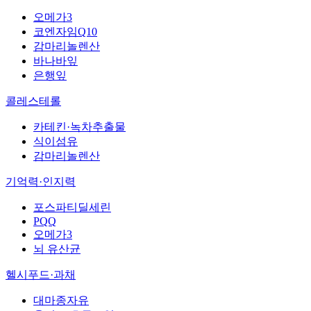
오메가3
코엔자임Q10
감마리놀렌산
바나바잎
은행잎
콜레스테롤
카테킨·녹차추출물
식이섬유
감마리놀렌산
기억력·인지력
포스파티딜세린
PQQ
오메가3
뇌 유산균
헬시푸드·과채
대마종자유