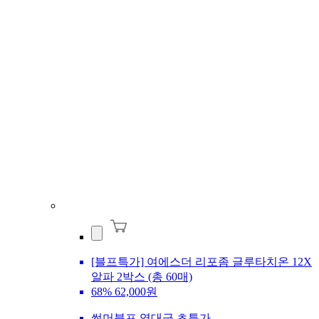
[블프특가] 여에스더 리포좀 글루타치온 12X
알파 2박스 (총 60매)
68%
62,000원
썸머블프 역대급 초특가