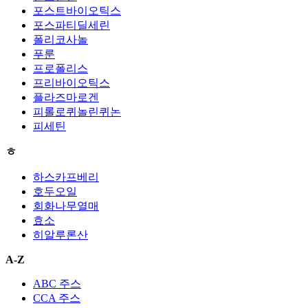
포스트바이오틱스
포스파티딜세린
폴리코사놀
푸룬
프로폴리스
프리바이오틱스
플라즈마로겐
피롤로퀴놀린퀴논
피세틴
ㅎ
하스카프베리
호두오일
회화나무열매
효소
히알루론산
A-Z
ABC 주스
CCA 주스