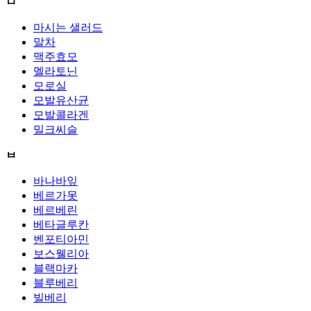
ㅁ
마시는 샐러드
말차
맥주효모
멜라토닌
모로실
모발유산균
모발콜라겐
밀크씨슬
ㅂ
바나바잎
베르가못
베르베린
베타글루칸
벤포티아민
보스웰리아
블랙마카
블루베리
빌베리