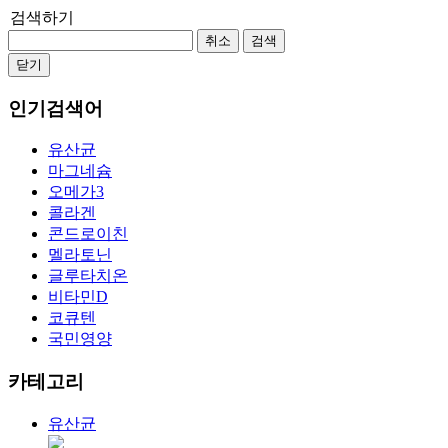
검색하기
취소
검색
닫기
인기검색어
유산균
마그네슘
오메가3
콜라겐
콘드로이친
멜라토닌
글루타치온
비타민D
코큐텐
국민영양
카테고리
유산균