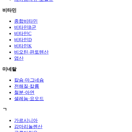
비타민
종합비타민
비타민B군
비타민C
비타민D
비타민K
비오틴·판토텐산
엽산
미네랄
칼슘·마그네슘
전해질·칼륨
철분·아연
셀레늄·요오드
ㄱ
가르시니아
감마리놀렌산