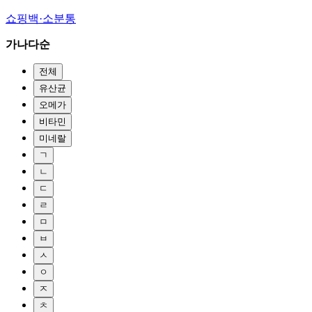
쇼핑백·소분통
가나다순
전체
유산균
오메가
비타민
미네랄
ㄱ
ㄴ
ㄷ
ㄹ
ㅁ
ㅂ
ㅅ
ㅇ
ㅈ
ㅊ