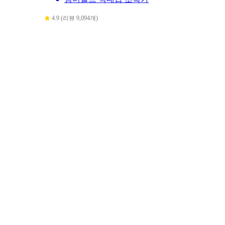
4.9 (리뷰 9,094개)