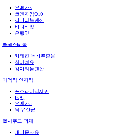
오메가3
코엔자임Q10
감마리놀렌산
바나바잎
은행잎
콜레스테롤
카테킨·녹차추출물
식이섬유
감마리놀렌산
기억력·인지력
포스파티딜세린
PQQ
오메가3
뇌 유산균
헬시푸드·과채
대마종자유