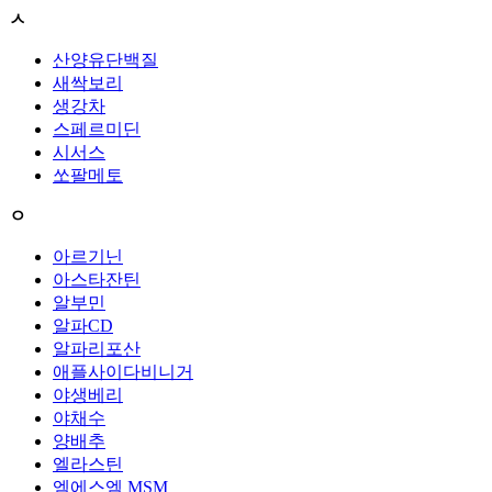
ㅅ
산양유단백질
새싹보리
생강차
스페르미딘
시서스
쏘팔메토
ㅇ
아르기닌
아스타잔틴
알부민
알파CD
알파리포산
애플사이다비니거
야생베리
야채수
양배추
엘라스틴
엠에스엠 MSM