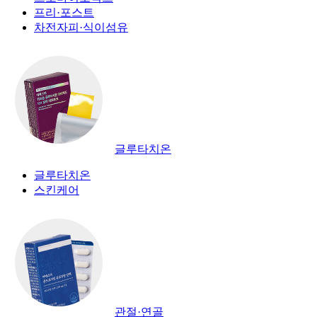
프리·포스트
차전자피·식이섬유
글루타치온
글루타치온
스킨케어
관절·연골