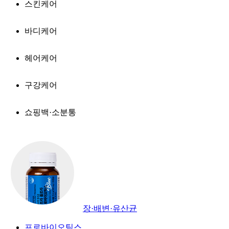
스킨케어
바디케어
헤어케어
구강케어
쇼핑백·소분통
장·배변·유산균
프로바이오틱스