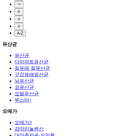
ㅋ
ㅌ
ㅍ
ㅎ
A-Z
유산균
유산균
다이어트유산균
질유래·질유산균
구강유래유산균
뇌유산균
코유산균
모발유산균
부스터+
오메가
오메가3
감마리놀렌산
대마종자유·오일류