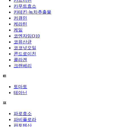
카르니틴
카무트효소
카테킨·녹차추출물
커큐민
케라틴
케일
코엔자임Q10
코유산균
코코넛오일
콘드로이친
콜라겐
크랜베리
ㅌ
토마토
테아닌
ㅍ
파로효소
파비플로라
판토텐산