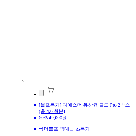
[블프특가] 여에스더 유산균 골드 Pro 2박스
(총 4개월분)
60%
49,000원
썸머블프 역대급 초특가