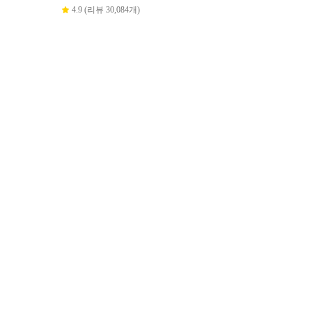
4.9 (리뷰 30,084개)