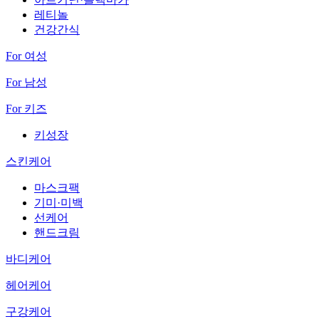
레티놀
건강간식
For 여성
For 남성
For 키즈
키성장
스킨케어
마스크팩
기미·미백
선케어
핸드크림
바디케어
헤어케어
구강케어