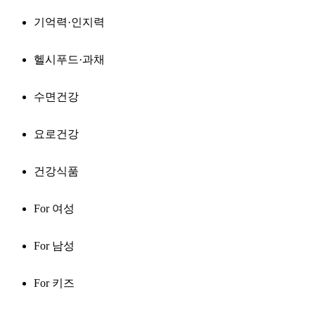
기억력·인지력
헬시푸드·과채
수면건강
요로건강
건강식품
For 여성
For 남성
For 키즈