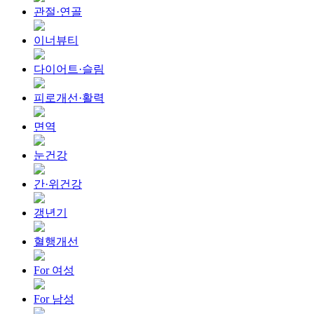
관절·연골
이너뷰티
다이어트·슬림
피로개선·활력
면역
눈건강
간·위건강
갱년기
혈행개선
For 여성
For 남성