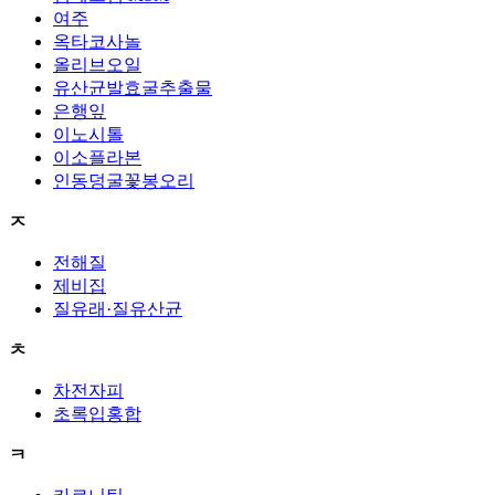
여주
옥타코사놀
올리브오일
유산균발효굴추출물
은행잎
이노시톨
이소플라본
인동덩굴꽃봉오리
ㅈ
전해질
제비집
질유래·질유산균
ㅊ
차전자피
초록입홍합
ㅋ