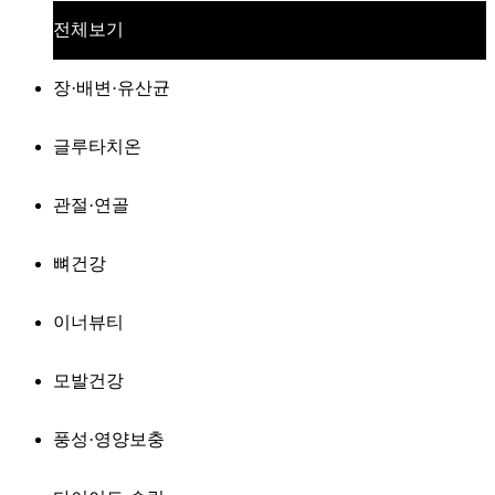
전체보기
장·배변·유산균
글루타치온
관절·연골
뼈건강
이너뷰티
모발건강
풍성·영양보충