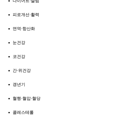
다이어트·슬림
피로개선·활력
면역·항산화
눈건강
코건강
간·위건강
갱년기
혈행·혈압·혈당
콜레스테롤