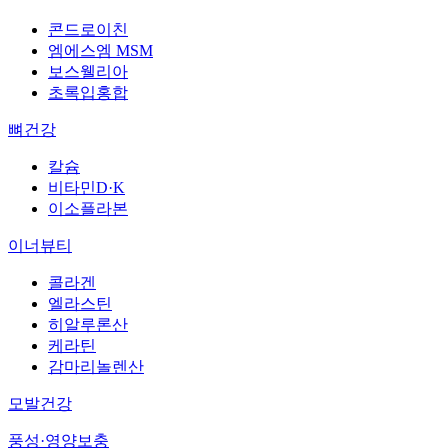
콘드로이친
엠에스엠 MSM
보스웰리아
초록입홍합
뼈건강
칼슘
비타민D·K
이소플라본
이너뷰티
콜라겐
엘라스틴
히알루론산
케라틴
감마리놀렌산
모발건강
풍성·영양보충