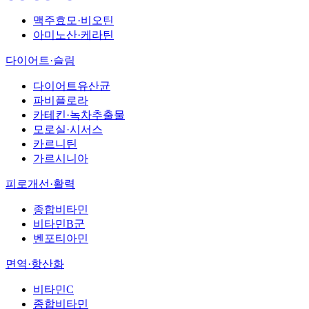
맥주효모·비오틴
아미노산·케라틴
다이어트·슬림
다이어트유산균
파비플로라
카테킨·녹차추출물
모로실·시서스
카르니틴
가르시니아
피로개선·활력
종합비타민
비타민B군
벤포티아민
면역·항산화
비타민C
종합비타민