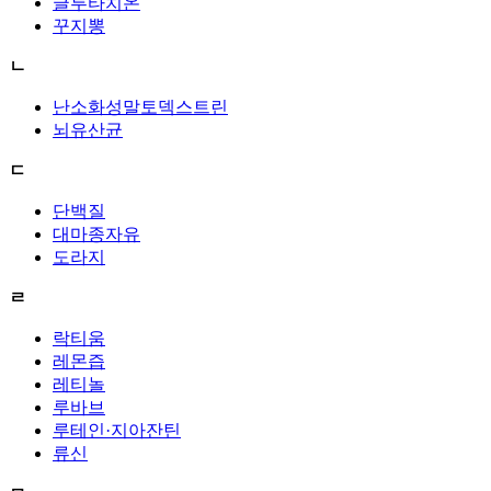
글루타치온
꾸지뽕
ㄴ
난소화성말토덱스트린
뇌유산균
ㄷ
단백질
대마종자유
도라지
ㄹ
락티움
레몬즙
레티놀
루바브
루테인·지아잔틴
류신