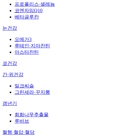
프로폴리스·셀레늄
코엔자임Q10
베타글루칸
눈건강
오메가3
루테인·지아잔틴
아스타잔틴
코건강
간·위건강
밀크씨슬
그린세라·꾸지뽕
갱년기
회화나무추출물
루바브
혈행·혈압·혈당