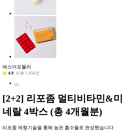
에스더포뮬러
4.9
리뷰 1,456건
[2+2] 리포좀 멀티비타민&미
네랄 4박스 (총 4개월분)
리포좀 제형기술을 통해 높은 흡수율로 완성했습니다