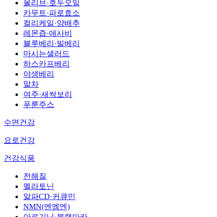
올리브·호두오일
카무트·파로효소
컬리케일·양배추
레몬즙·애사비
블루베리·빌베리
마시는샐러드
하스카프베리
야생베리
말차
여주·새싹보리
푸룬주스
수면건강
요로건강
건강식품
전해질
멜라토닌
알파CD·커큐민
NMN(엔엠엔)
아르기닌·블랙마카