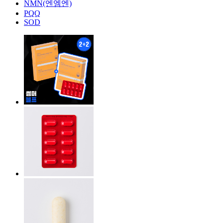
NMN(엔엠엔)
PQQ
SOD