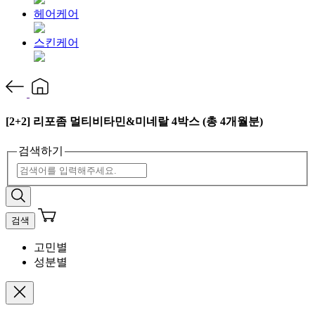
헤어케어
스킨케어
[2+2] 리포좀 멀티비타민&미네랄 4박스 (총 4개월분)
검색하기
검색
고민별
성분별