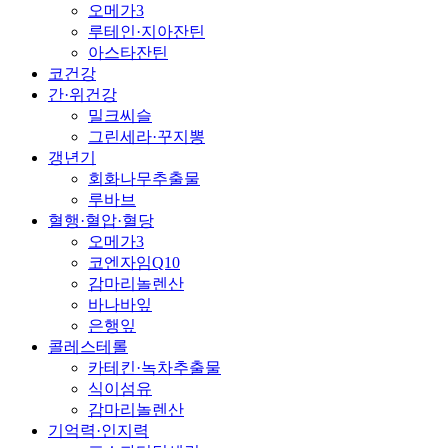
오메가3
루테인·지아잔틴
아스타잔틴
코건강
간·위건강
밀크씨슬
그린세라·꾸지뽕
갱년기
회화나무추출물
루바브
혈행·혈압·혈당
오메가3
코엔자임Q10
감마리놀렌산
바나바잎
은행잎
콜레스테롤
카테킨·녹차추출물
식이섬유
감마리놀렌산
기억력·인지력