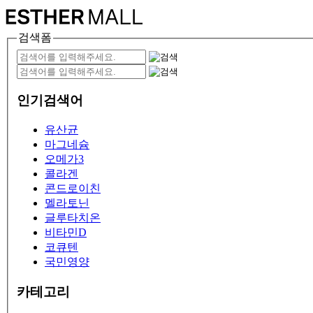
검색폼
인기검색어
유산균
마그네슘
오메가3
콜라겐
콘드로이친
멜라토닌
글루타치온
비타민D
코큐텐
국민영양
카테고리