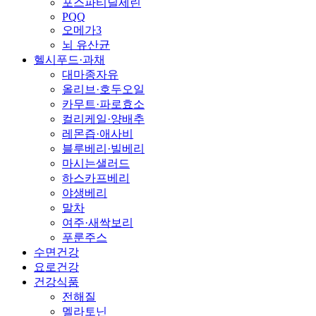
포스파티딜세린
PQQ
오메가3
뇌 유산균
헬시푸드·과채
대마종자유
올리브·호두오일
카무트·파로효소
컬리케일·양배추
레몬즙·애사비
블루베리·빌베리
마시는샐러드
하스카프베리
야생베리
말차
여주·새싹보리
푸룬주스
수면건강
요로건강
건강식품
전해질
멜라토닌