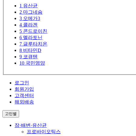
1
유산균
2
마그네슘
3
오메가3
4
콜라겐
5
콘드로이친
6
멜라토닌
7
글루타치온
8
비타민D
9
코큐텐
10
국민영양
로그인
회원가입
고객센터
해외배송
고민별
장·배변·유산균
프로바이오틱스