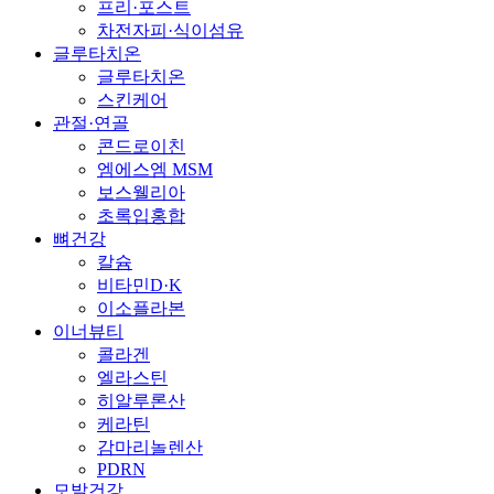
프리·포스트
차전자피·식이섬유
글루타치온
글루타치온
스킨케어
관절·연골
콘드로이친
엠에스엠 MSM
보스웰리아
초록입홍합
뼈건강
칼슘
비타민D·K
이소플라본
이너뷰티
콜라겐
엘라스틴
히알루론산
케라틴
감마리놀렌산
PDRN
모발건강