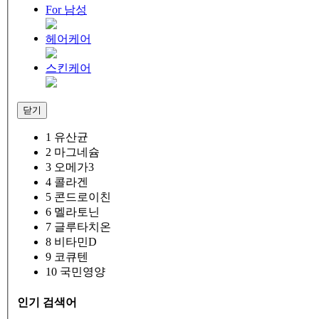
For 남성
헤어케어
스킨케어
닫기
1
유산균
2
마그네슘
3
오메가3
4
콜라겐
5
콘드로이친
6
멜라토닌
7
글루타치온
8
비타민D
9
코큐텐
10
국민영양
인기 검색어