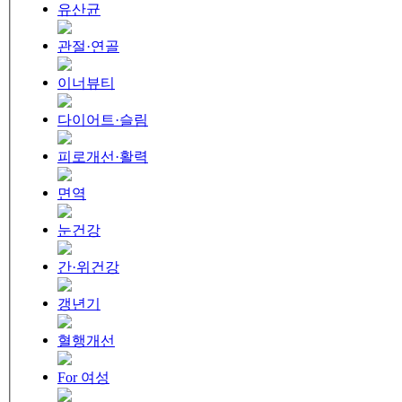
유산균
관절·연골
이너뷰티
다이어트·슬림
피로개선·활력
면역
눈건강
간·위건강
갱년기
혈행개선
For 여성