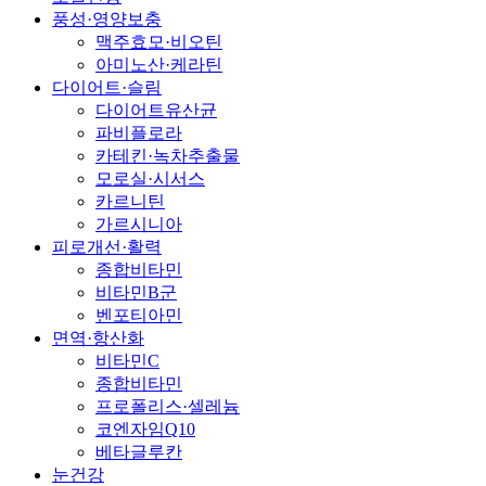
풍성·영양보충
맥주효모·비오틴
아미노산·케라틴
다이어트·슬림
다이어트유산균
파비플로라
카테킨·녹차추출물
모로실·시서스
카르니틴
가르시니아
피로개선·활력
종합비타민
비타민B군
벤포티아민
면역·항산화
비타민C
종합비타민
프로폴리스·셀레늄
코엔자임Q10
베타글루칸
눈건강