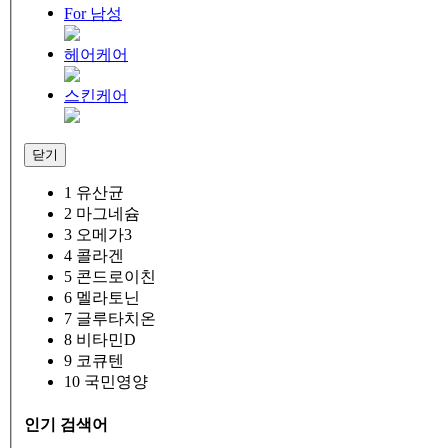
For 남성
헤어케어
스킨케어
닫기
1
유산균
2
마그네슘
3
오메가3
4
콜라겐
5
콘드로이친
6
멜라토닌
7
글루타치온
8
비타민D
9
코큐텐
10
국민영양
인기 검색어