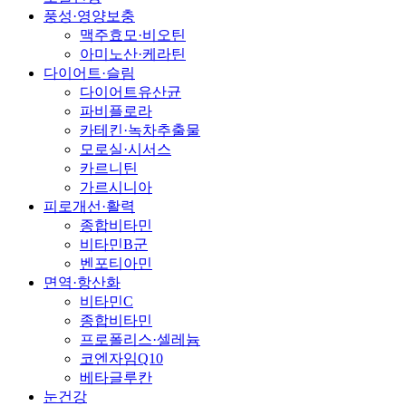
풍성·영양보충
맥주효모·비오틴
아미노산·케라틴
다이어트·슬림
다이어트유산균
파비플로라
카테킨·녹차추출물
모로실·시서스
카르니틴
가르시니아
피로개선·활력
종합비타민
비타민B군
벤포티아민
면역·항산화
비타민C
종합비타민
프로폴리스·셀레늄
코엔자임Q10
베타글루칸
눈건강