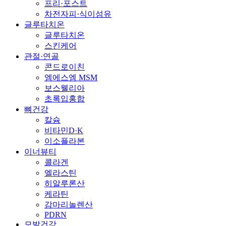
프리·포스트
차전자피·식이섬유
글루타치온
글루타치온
스킨케어
관절·연골
콘드로이친
엠에스엠 MSM
보스웰리아
초록입홍합
뼈건강
칼슘
비타민D·K
이소플라본
이너뷰티
콜라겐
엘라스틴
히알루론산
케라틴
감마리놀렌산
PDRN
모발건강