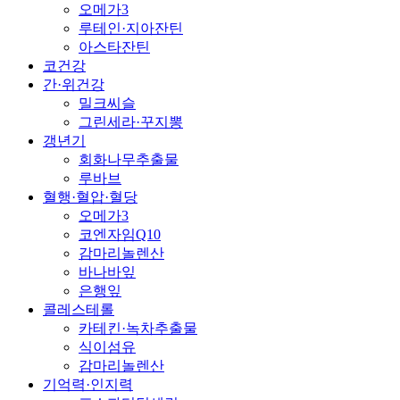
오메가3
루테인·지아잔틴
아스타잔틴
코건강
간·위건강
밀크씨슬
그린세라·꾸지뽕
갱년기
회화나무추출물
루바브
혈행·혈압·혈당
오메가3
코엔자임Q10
감마리놀렌산
바나바잎
은행잎
콜레스테롤
카테킨·녹차추출물
식이섬유
감마리놀렌산
기억력·인지력