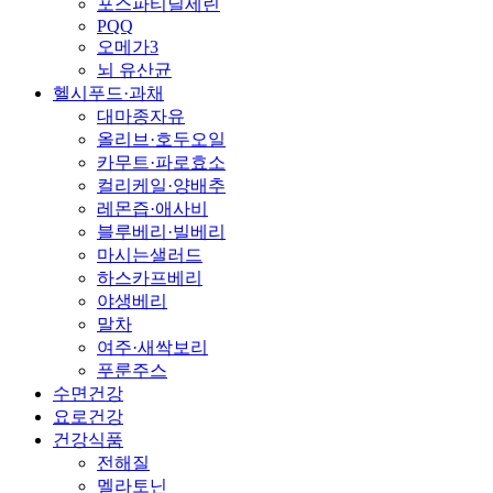
포스파티딜세린
PQQ
오메가3
뇌 유산균
헬시푸드·과채
대마종자유
올리브·호두오일
카무트·파로효소
컬리케일·양배추
레몬즙·애사비
블루베리·빌베리
마시는샐러드
하스카프베리
야생베리
말차
여주·새싹보리
푸룬주스
수면건강
요로건강
건강식품
전해질
멜라토닌