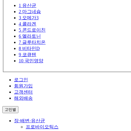
1
유산균
2
마그네슘
3
오메가3
4
콜라겐
5
콘드로이친
6
멜라토닌
7
글루타치온
8
비타민D
9
코큐텐
10
국민영양
로그인
회원가입
고객센터
해외배송
고민별
장·배변·유산균
프로바이오틱스