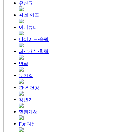
유산균
관절·연골
이너뷰티
다이어트·슬림
피로개선·활력
면역
눈건강
간·위건강
갱년기
혈행개선
For 여성