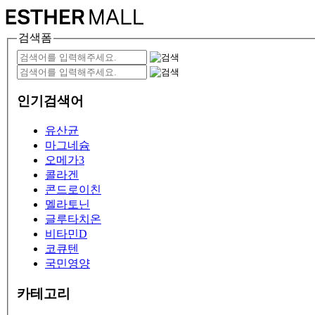
검색폼
인기검색어
유산균
마그네슘
오메가3
콜라겐
콘드로이친
멜라토닌
글루타치온
비타민D
코큐텐
국민영양
카테고리