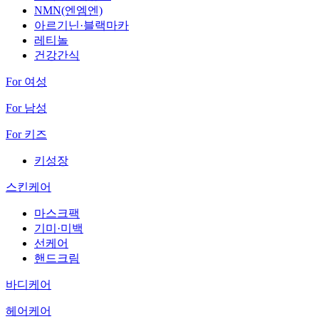
NMN(엔엠엔)
아르기닌·블랙마카
레티놀
건강간식
For 여성
For 남성
For 키즈
키성장
스킨케어
마스크팩
기미·미백
선케어
핸드크림
바디케어
헤어케어