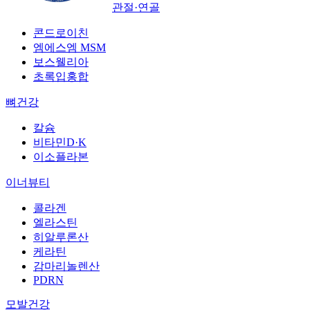
관절·연골
콘드로이친
엠에스엠 MSM
보스웰리아
초록입홍합
뼈건강
칼슘
비타민D·K
이소플라본
이너뷰티
콜라겐
엘라스틴
히알루론산
케라틴
감마리놀렌산
PDRN
모발건강