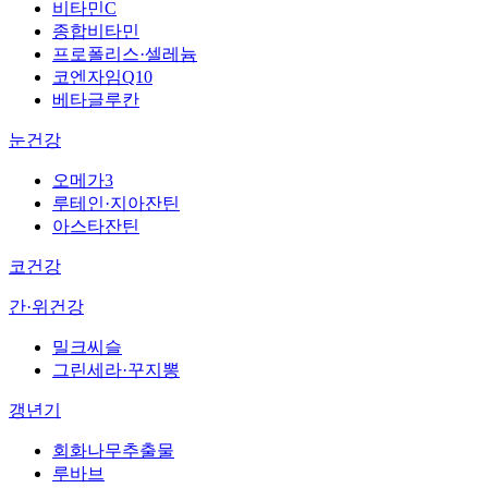
비타민C
종합비타민
프로폴리스·셀레늄
코엔자임Q10
베타글루칸
눈건강
오메가3
루테인·지아잔틴
아스타잔틴
코건강
간·위건강
밀크씨슬
그린세라·꾸지뽕
갱년기
회화나무추출물
루바브