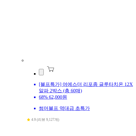
[블프특가] 여에스더 리포좀 글루타치온 12X
알파 2박스 (총 60매)
68%
62,000원
썸머블프 역대급 초특가
4.9 (리뷰 9,127개)