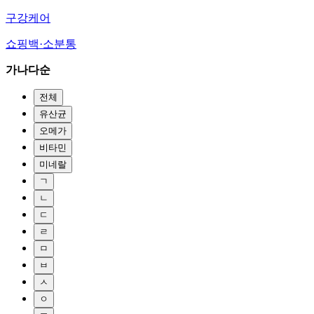
구강케어
쇼핑백·소분통
가나다순
전체
유산균
오메가
비타민
미네랄
ㄱ
ㄴ
ㄷ
ㄹ
ㅁ
ㅂ
ㅅ
ㅇ