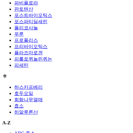
파비플로라
판토텐산
포스트바이오틱스
포스파티딜세린
폴리코사놀
푸룬
프로폴리스
프리바이오틱스
플라즈마로겐
피롤로퀴놀린퀴논
피세틴
ㅎ
하스카프베리
호두오일
회화나무열매
효소
히알루론산
A-Z