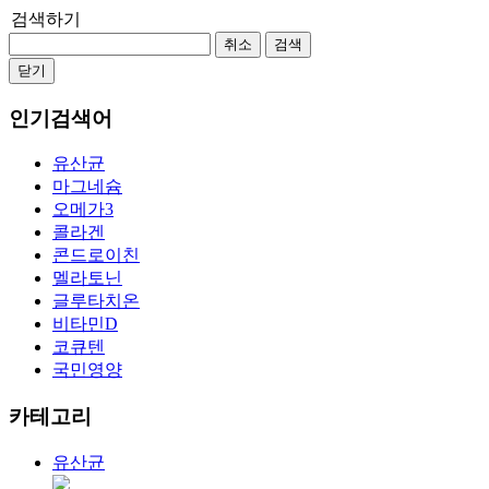
검색하기
취소
검색
닫기
인기검색어
유산균
마그네슘
오메가3
콜라겐
콘드로이친
멜라토닌
글루타치온
비타민D
코큐텐
국민영양
카테고리
유산균