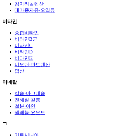
감마리놀렌산
대마종자유·오일류
비타민
종합비타민
비타민B군
비타민C
비타민D
비타민K
비오틴·판토텐산
엽산
미네랄
칼슘·마그네슘
전해질·칼륨
철분·아연
셀레늄·요오드
ㄱ
가르시니아