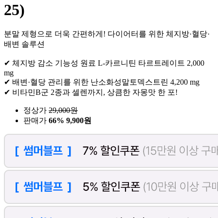
25)
분말 제형으로 더욱 간편하게! 다이어터를 위한 체지방·혈당·
배변 솔루션
✔ 체지방 감소 기능성 원료 L-카르니틴 타르트레이트 2,000
mg
✔ 배변·혈당 관리를 위한 난소화성말토덱스트린 4,200 mg
✔ 비타민B군 2종과 셀렌까지, 상큼한 자몽맛 한 포!
정상가
29,000
원
판매가
66%
9,900원