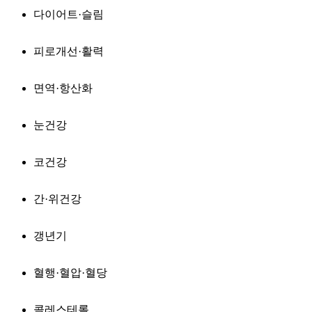
다이어트·슬림
피로개선·활력
면역·항산화
눈건강
코건강
간·위건강
갱년기
혈행·혈압·혈당
콜레스테롤