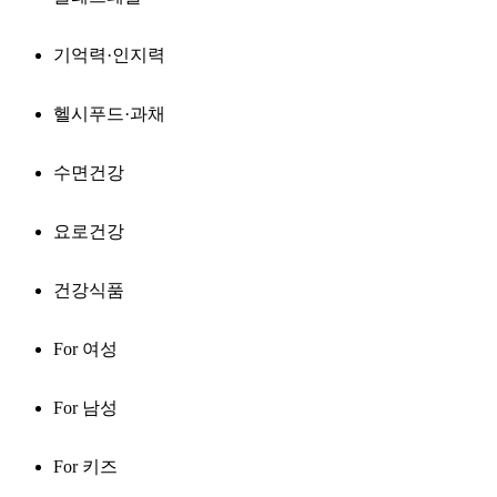
기억력·인지력
헬시푸드·과채
수면건강
요로건강
건강식품
For 여성
For 남성
For 키즈