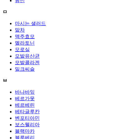
류신
ㅁ
마시는 샐러드
말차
맥주효모
멜라토닌
모로실
모발유산균
모발콜라겐
밀크씨슬
ㅂ
바나바잎
베르가못
베르베린
베타글루칸
벤포티아민
보스웰리아
블랙마카
블루베리