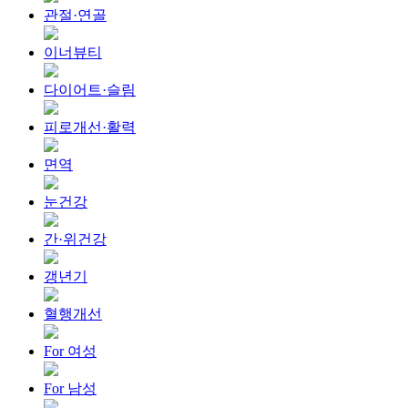
관절·연골
이너뷰티
다이어트·슬림
피로개선·활력
면역
눈건강
간·위건강
갱년기
혈행개선
For 여성
For 남성