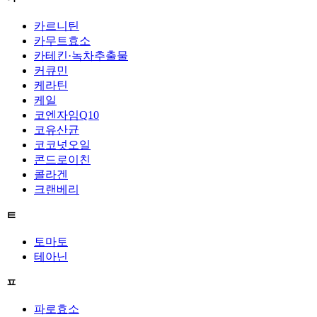
카르니틴
카무트효소
카테킨·녹차추출물
커큐민
케라틴
케일
코엔자임Q10
코유산균
코코넛오일
콘드로이친
콜라겐
크랜베리
ㅌ
토마토
테아닌
ㅍ
파로효소