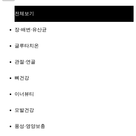
전체보기
장·배변·유산균
글루타치온
관절·연골
뼈건강
이너뷰티
모발건강
풍성·영양보충