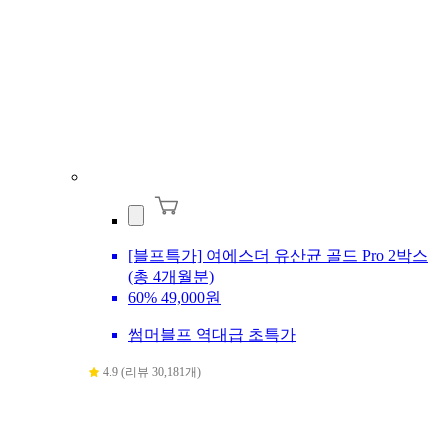
[블프특가] 여에스더 유산균 골드 Pro 2박스
(총 4개월분)
60%
49,000원
썸머블프 역대급 초특가
4.9 (리뷰 30,181개)