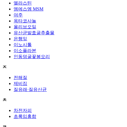
엘라스틴
엠에스엠 MSM
여주
옥타코사놀
올리브오일
유산균발효굴추출물
은행잎
이노시톨
이소플라본
인동덩굴꽃봉오리
ㅈ
전해질
제비집
질유래·질유산균
ㅊ
차전자피
초록입홍합
ㅋ