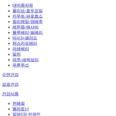
대마종자유
올리브·호두오일
카무트·파로효소
컬리케일·양배추
레몬즙·애사비
블루베리·빌베리
마시는샐러드
하스카프베리
야생베리
말차
여주·새싹보리
푸룬주스
수면건강
요로건강
건강식품
전해질
멜라토닌
알파CD·커큐민