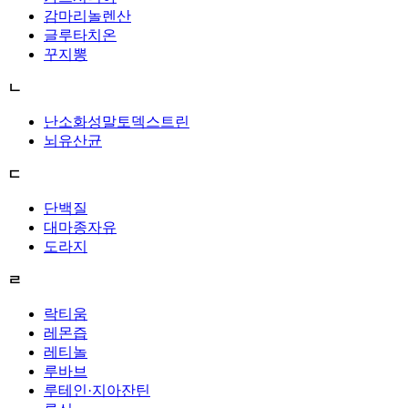
감마리놀렌산
글루타치온
꾸지뽕
ㄴ
난소화성말토덱스트린
뇌유산균
ㄷ
단백질
대마종자유
도라지
ㄹ
락티움
레몬즙
레티놀
루바브
루테인·지아잔틴