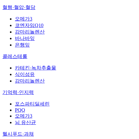
혈행·혈압·혈당
오메가3
코엔자임Q10
감마리놀렌산
바나바잎
은행잎
콜레스테롤
카테킨·녹차추출물
식이섬유
감마리놀렌산
기억력·인지력
포스파티딜세린
PQQ
오메가3
뇌 유산균
헬시푸드·과채