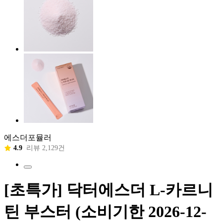
에스더포뮬러
4.9
리뷰 2,129건
[초특가] 닥터에스더 L-카르니
틴 부스터 (소비기한 2026-12-