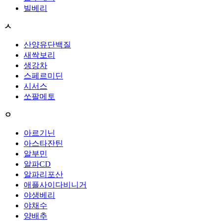
빌베리
ㅅ
산양유단백질
새싹보리
생강차
스페르미딘
시서스
쏘팔메토
ㅇ
아르기닌
아스타잔틴
알부민
알파CD
알파리포산
애플사이다비니거
야생베리
야채수
양배추