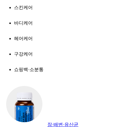
스킨케어
바디케어
헤어케어
구강케어
쇼핑백·소분통
장·배변·유산균