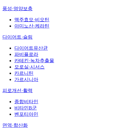
풍성·영양보충
맥주효모·비오틴
아미노산·케라틴
다이어트·슬림
다이어트유산균
파비플로라
카테킨·녹차추출물
모로실·시서스
카르니틴
가르시니아
피로개선·활력
종합비타민
비타민B군
벤포티아민
면역·항산화