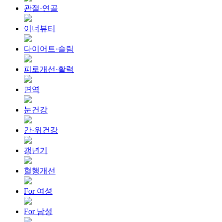
관절·연골
이너뷰티
다이어트·슬림
피로개선·활력
면역
눈건강
간·위건강
갱년기
혈행개선
For 여성
For 남성