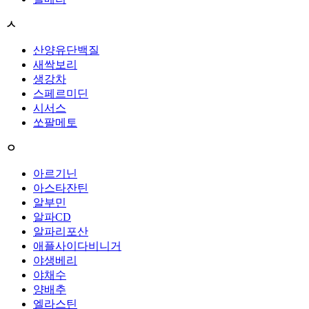
ㅅ
산양유단백질
새싹보리
생강차
스페르미딘
시서스
쏘팔메토
ㅇ
아르기닌
아스타잔틴
알부민
알파CD
알파리포산
애플사이다비니거
야생베리
야채수
양배추
엘라스틴