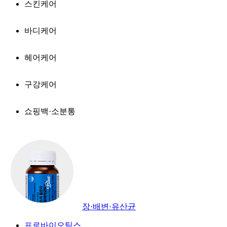
스킨케어
바디케어
헤어케어
구강케어
쇼핑백·소분통
장·배변·유산균
프로바이오틱스