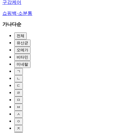
구강케어
쇼핑백·소분통
가나다순
전체
유산균
오메가
비타민
미네랄
ㄱ
ㄴ
ㄷ
ㄹ
ㅁ
ㅂ
ㅅ
ㅇ
ㅈ