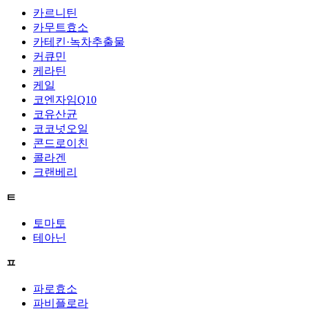
카르니틴
카무트효소
카테킨·녹차추출물
커큐민
케라틴
케일
코엔자임Q10
코유산균
코코넛오일
콘드로이친
콜라겐
크랜베리
ㅌ
토마토
테아닌
ㅍ
파로효소
파비플로라