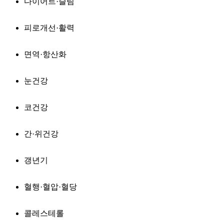
다이어트·슬림
피로개선·활력
면역·항산화
눈건강
코건강
간·위건강
갱년기
혈행·혈압·혈당
콜레스테롤