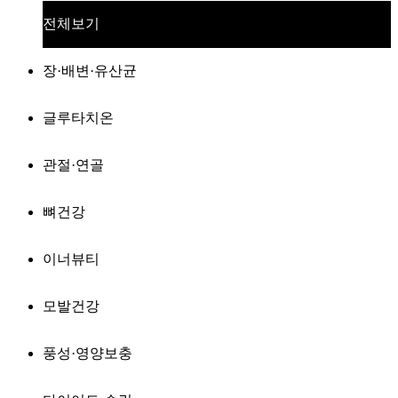
전체보기
장·배변·유산균
글루타치온
관절·연골
뼈건강
이너뷰티
모발건강
풍성·영양보충