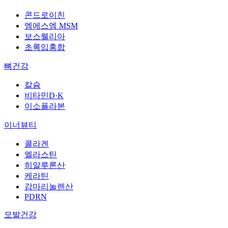
콘드로이친
엠에스엠 MSM
보스웰리아
초록입홍합
뼈건강
칼슘
비타민D·K
이소플라본
이너뷰티
콜라겐
엘라스틴
히알루론산
케라틴
감마리놀렌산
PDRN
모발건강