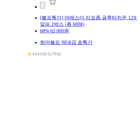
[블프특가] 여에스더 리포좀 글루타치온 12X
알파 2박스 (총 60매)
68%
62,000원
썸머블프 역대급 초특가
4.9 (리뷰 9,179개)