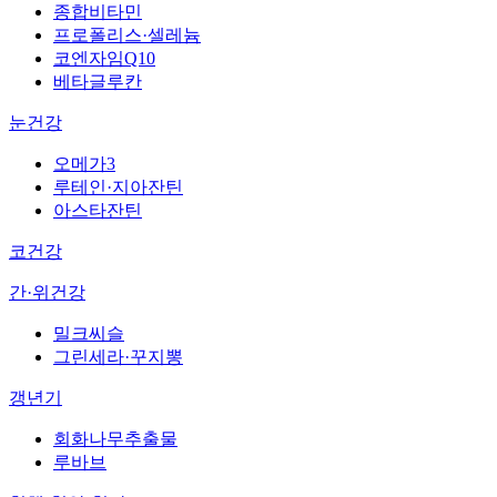
종합비타민
프로폴리스·셀레늄
코엔자임Q10
베타글루칸
눈건강
오메가3
루테인·지아잔틴
아스타잔틴
코건강
간·위건강
밀크씨슬
그린세라·꾸지뽕
갱년기
회화나무추출물
루바브