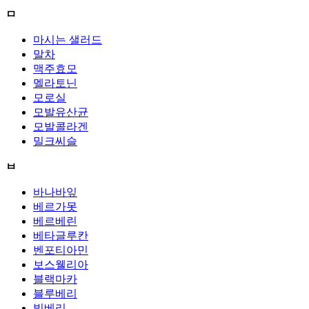
ㅁ
마시는 샐러드
말차
맥주효모
멜라토닌
모로실
모발유산균
모발콜라겐
밀크씨슬
ㅂ
바나바잎
베르가못
베르베린
베타글루칸
벤포티아민
보스웰리아
블랙마카
블루베리
빌베리