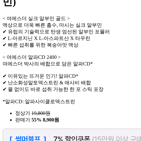
민)
< 여에스더 실크 알부민 골드 >
액상으로 더욱 빠른 흡수, 마시는 실크 알부민
✔ 유럽의 기술력으로 탄생 엄선된 알부민 포뮬러
✔ L-아르지닌 X L-아스파트산 X 타우린
✔ 빠른 섭취를 위한 복숭아맛 액상
< 여에스더 알파CD 2400 >
여에스더 박사의 배합으로 담은 알파CD*
✔ 이유있는 뜨거운 인기! 알파CD*
✔ 난소화성말토덱스트린 & 애사비 배합
✔ 물 없이도 바로 섭취 가능한 한 포 스틱 포장
*알파CD: 알파사이클로덱스트린
정상가
19,800
원
판매가
55%
8,900원