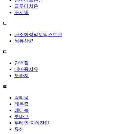
글루타치온
꾸지뽕
ㄴ
난소화성말토덱스트린
뇌유산균
ㄷ
단백질
대마종자유
도라지
ㄹ
락티움
레몬즙
레티놀
루바브
루테인·지아잔틴
류신