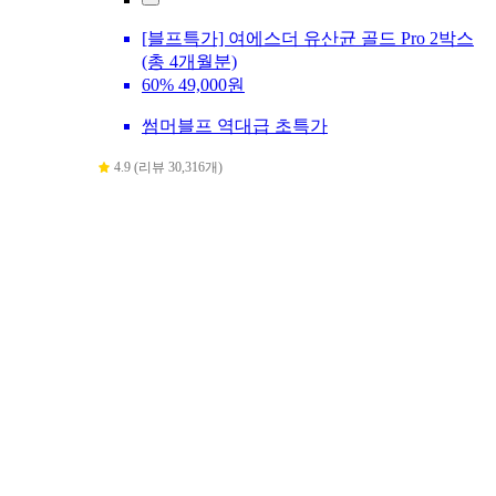
[블프특가] 여에스더 유산균 골드 Pro 2박스
(총 4개월분)
60%
49,000원
썸머블프 역대급 초특가
4.9 (리뷰 30,316개)