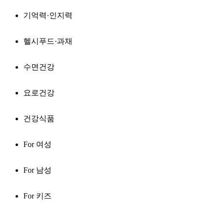
기억력·인지력
헬시푸드·과채
수면건강
요로건강
건강식품
For 여성
For 남성
For 키즈