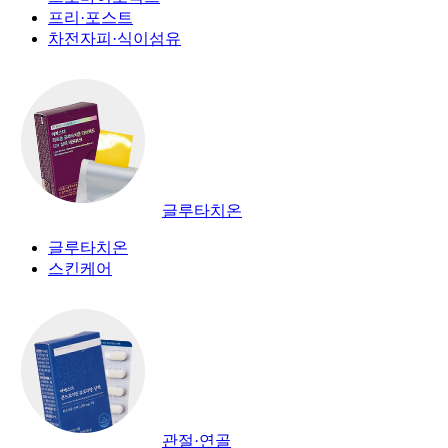
프리·포스트
차전자피·식이섬유
글루타치온
글루타치온
스킨케어
관절·연골