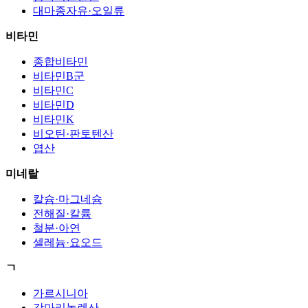
대마종자유·오일류
비타민
종합비타민
비타민B군
비타민C
비타민D
비타민K
비오틴·판토텐산
엽산
미네랄
칼슘·마그네슘
전해질·칼륨
철분·아연
셀레늄·요오드
ㄱ
가르시니아
감마리놀렌산