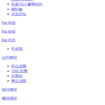
아르기닌·블랙마카
레티놀
건강간식
For 여성
For 남성
For 키즈
키성장
스킨케어
마스크팩
기미·미백
선케어
핸드크림
바디케어
헤어케어