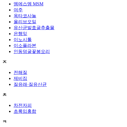
엠에스엠 MSM
여주
옥타코사놀
올리브오일
유산균발효굴추출물
은행잎
이노시톨
이소플라본
인동덩굴꽃봉오리
ㅈ
전해질
제비집
질유래·질유산균
ㅊ
차전자피
초록입홍합
ㅋ