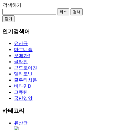
검색하기
취소
검색
닫기
인기검색어
유산균
마그네슘
오메가3
콜라겐
콘드로이친
멜라토닌
글루타치온
비타민D
코큐텐
국민영양
카테고리
유산균