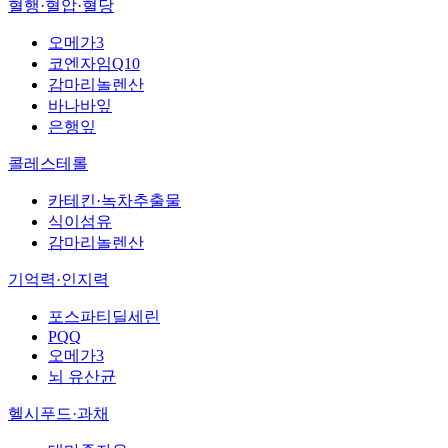
혈행·혈압·혈당
오메가3
코엔자임Q10
감마리놀렌산
바나바잎
은행잎
콜레스테롤
카테킨·녹차추출물
식이섬유
감마리놀렌산
기억력·인지력
포스파티딜세린
PQQ
오메가3
뇌 유산균
헬시푸드·과채