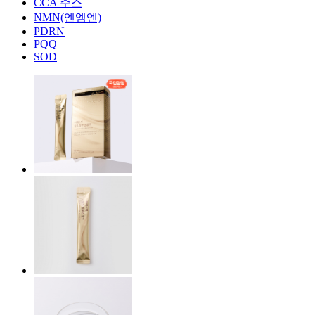
CCA 주스
NMN(엔엠엔)
PDRN
PQQ
SOD