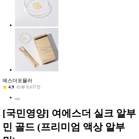
에스더포뮬러
4.9
리뷰 8,637건
[국민영양] 여에스더 실크 알부
민 골드 (프리미엄 액상 알부