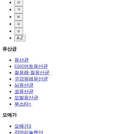
ㅊ
ㅋ
ㅌ
ㅍ
ㅎ
A-Z
유산균
유산균
다이어트유산균
질유래·질유산균
구강유래유산균
뇌유산균
코유산균
모발유산균
부스터+
오메가
오메가3
감마리놀렌산