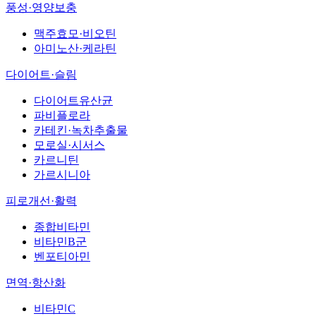
풍성·영양보충
맥주효모·비오틴
아미노산·케라틴
다이어트·슬림
다이어트유산균
파비플로라
카테킨·녹차추출물
모로실·시서스
카르니틴
가르시니아
피로개선·활력
종합비타민
비타민B군
벤포티아민
면역·항산화
비타민C