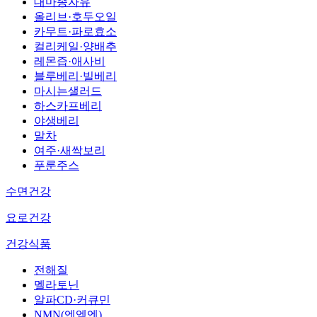
대마종자유
올리브·호두오일
카무트·파로효소
컬리케일·양배추
레몬즙·애사비
블루베리·빌베리
마시는샐러드
하스카프베리
야생베리
말차
여주·새싹보리
푸룬주스
수면건강
요로건강
건강식품
전해질
멜라토닌
알파CD·커큐민
NMN(엔엠엔)