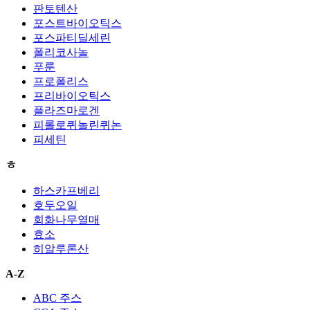
판토텐산
포스트바이오틱스
포스파티딜세린
폴리코사놀
푸룬
프로폴리스
프리바이오틱스
플라즈마로겐
피롤로퀴놀린퀴논
피세틴
ㅎ
하스카프베리
호두오일
회화나무열매
효소
히알루론산
A-Z
ABC 주스