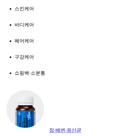
스킨케어
바디케어
헤어케어
구강케어
쇼핑백·소분통
장·배변·유산균