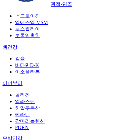
관절·연골
콘드로이친
엠에스엠 MSM
보스웰리아
초록입홍합
뼈건강
칼슘
비타민D·K
이소플라본
이너뷰티
콜라겐
엘라스틴
히알루론산
케라틴
감마리놀렌산
PDRN
모발건강