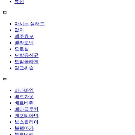
류신
ㅁ
마시는 샐러드
말차
맥주효모
멜라토닌
모로실
모발유산균
모발콜라겐
밀크씨슬
ㅂ
바나바잎
베르가못
베르베린
베타글루칸
벤포티아민
보스웰리아
블랙마카
블루베리