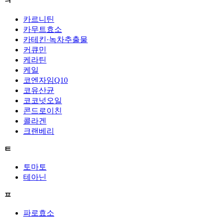
ㅋ
카르니틴
카무트효소
카테킨·녹차추출물
커큐민
케라틴
케일
코엔자임Q10
코유산균
코코넛오일
콘드로이친
콜라겐
크랜베리
ㅌ
토마토
테아닌
ㅍ
파로효소