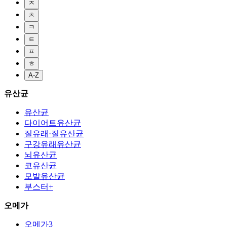
ㅈ
ㅊ
ㅋ
ㅌ
ㅍ
ㅎ
A-Z
유산균
유산균
다이어트유산균
질유래·질유산균
구강유래유산균
뇌유산균
코유산균
모발유산균
부스터+
오메가
오메가3