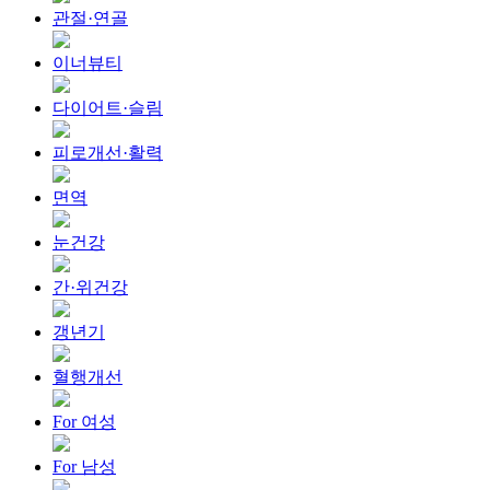
관절·연골
이너뷰티
다이어트·슬림
피로개선·활력
면역
눈건강
간·위건강
갱년기
혈행개선
For 여성
For 남성