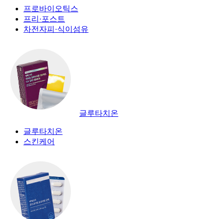
프로바이오틱스
프리·포스트
차전자피·식이섬유
글루타치온
글루타치온
스킨케어