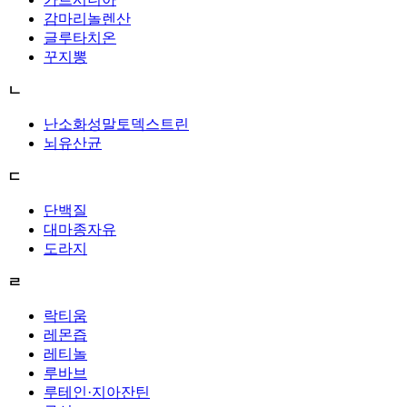
감마리놀렌산
글루타치온
꾸지뽕
ㄴ
난소화성말토덱스트린
뇌유산균
ㄷ
단백질
대마종자유
도라지
ㄹ
락티움
레몬즙
레티놀
루바브
루테인·지아잔틴