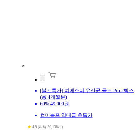
[블프특가] 여에스더 유산균 골드 Pro 2박스
(총 4개월분)
60%
49,000원
썸머블프 역대급 초특가
4.9 (리뷰 30,138개)