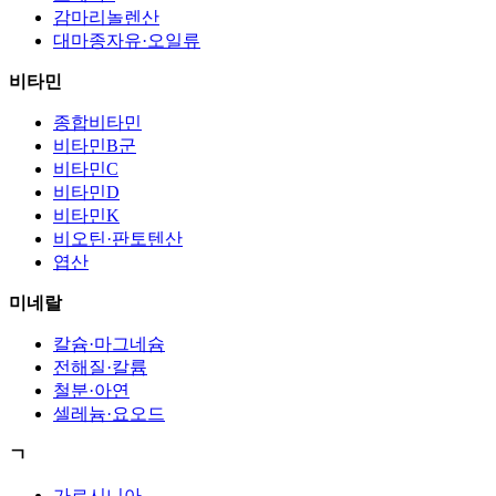
감마리놀렌산
대마종자유·오일류
비타민
종합비타민
비타민B군
비타민C
비타민D
비타민K
비오틴·판토텐산
엽산
미네랄
칼슘·마그네슘
전해질·칼륨
철분·아연
셀레늄·요오드
ㄱ
가르시니아