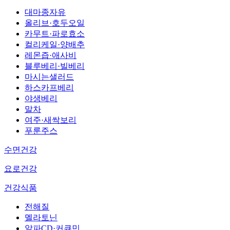
대마종자유
올리브·호두오일
카무트·파로효소
컬리케일·양배추
레몬즙·애사비
블루베리·빌베리
마시는샐러드
하스카프베리
야생베리
말차
여주·새싹보리
푸룬주스
수면건강
요로건강
건강식품
전해질
멜라토닌
알파CD·커큐민