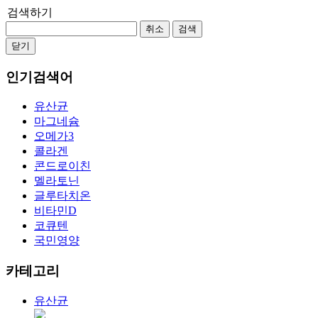
검색하기
취소
검색
닫기
인기검색어
유산균
마그네슘
오메가3
콜라겐
콘드로이친
멜라토닌
글루타치온
비타민D
코큐텐
국민영양
카테고리
유산균