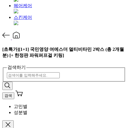
헤어케어
스킨케어
[초특가][1+1] 국민영양 여에스더 멀티비타민 2박스 (총 2개월
분) [+ 한정판 파워퍼프걸 키링]
검색하기
검색
고민별
성분별