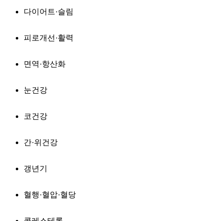
다이어트·슬림
피로개선·활력
면역·항산화
눈건강
코건강
간·위건강
갱년기
혈행·혈압·혈당
콜레스테롤