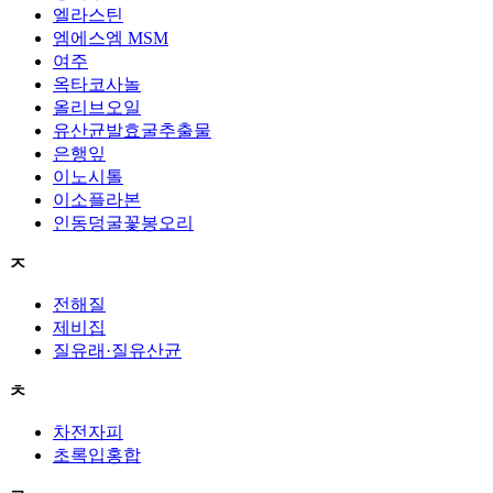
엘라스틴
엠에스엠 MSM
여주
옥타코사놀
올리브오일
유산균발효굴추출물
은행잎
이노시톨
이소플라본
인동덩굴꽃봉오리
ㅈ
전해질
제비집
질유래·질유산균
ㅊ
차전자피
초록입홍합