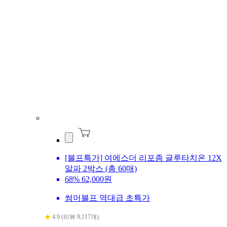
[블프특가] 여에스더 리포좀 글루타치온 12X
알파 2박스 (총 60매)
68%
62,000원
썸머블프 역대급 초특가
4.9 (리뷰 9,117개)