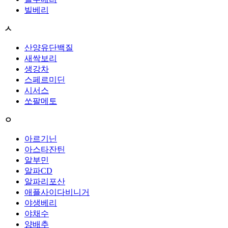
빌베리
ㅅ
산양유단백질
새싹보리
생강차
스페르미딘
시서스
쏘팔메토
ㅇ
아르기닌
아스타잔틴
알부민
알파CD
알파리포산
애플사이다비니거
야생베리
야채수
양배추