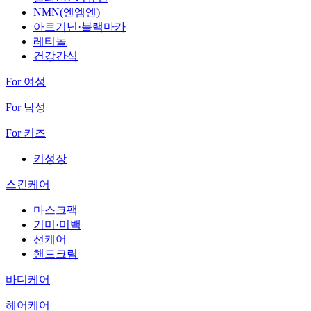
NMN(엔엠엔)
아르기닌·블랙마카
레티놀
건강간식
For 여성
For 남성
For 키즈
키성장
스킨케어
마스크팩
기미·미백
선케어
핸드크림
바디케어
헤어케어