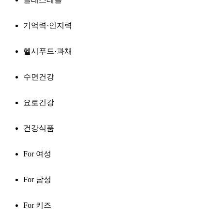
기억력·인지력
헬시푸드·과채
수면건강
요로건강
건강식품
For 여성
For 남성
For 키즈