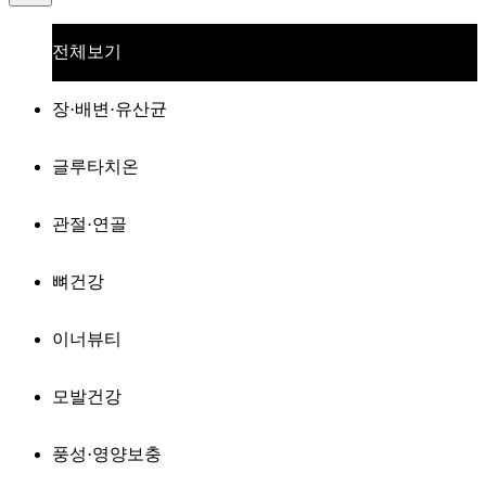
전체보기
장·배변·유산균
글루타치온
관절·연골
뼈건강
이너뷰티
모발건강
풍성·영양보충