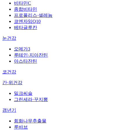
비타민C
종합비타민
프로폴리스·셀레늄
코엔자임Q10
베타글루칸
눈건강
오메가3
루테인·지아잔틴
아스타잔틴
코건강
간·위건강
밀크씨슬
그린세라·꾸지뽕
갱년기
회화나무추출물
루바브