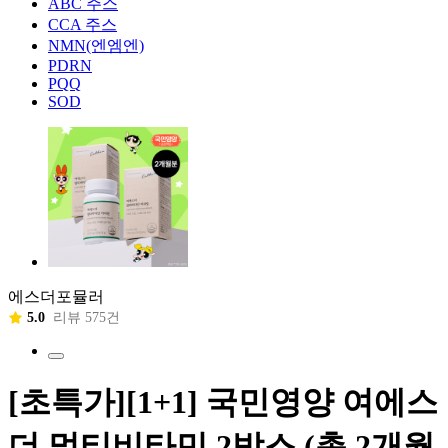
ABC 주스
CCA 주스
NMN(엔엠엔)
PDRN
PQQ
SOD
에스더포뮬러
5.0
리뷰 575건
[초특가][1+1] 국민영양 여에스
더 멀티비타민 2박스 (총 2개월