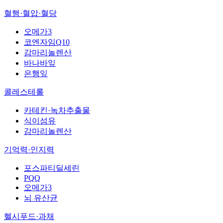
혈행·혈압·혈당
오메가3
코엔자임Q10
감마리놀렌산
바나바잎
은행잎
콜레스테롤
카테킨·녹차추출물
식이섬유
감마리놀렌산
기억력·인지력
포스파티딜세린
PQQ
오메가3
뇌 유산균
헬시푸드·과채