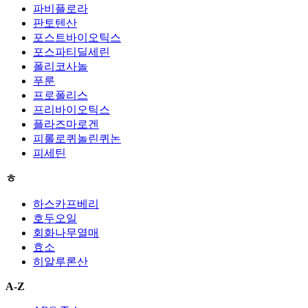
파비플로라
판토텐산
포스트바이오틱스
포스파티딜세린
폴리코사놀
푸룬
프로폴리스
프리바이오틱스
플라즈마로겐
피롤로퀴놀린퀴논
피세틴
ㅎ
하스카프베리
호두오일
회화나무열매
효소
히알루론산
A-Z