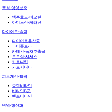
풍성·영양보충
맥주효모·비오틴
아미노산·케라틴
다이어트·슬림
다이어트유산균
파비플로라
카테킨·녹차추출물
모로실·시서스
카르니틴
가르시니아
피로개선·활력
종합비타민
비타민B군
벤포티아민
면역·항산화