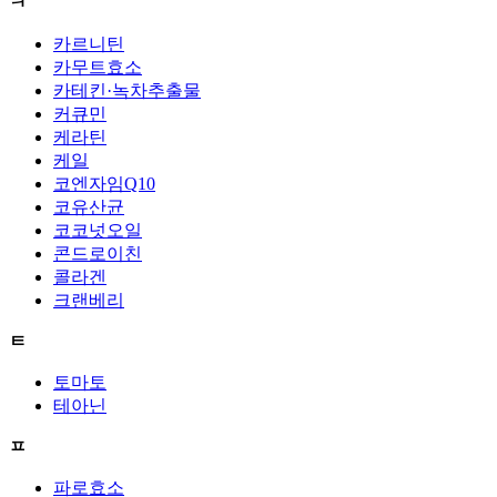
ㅋ
카르니틴
카무트효소
카테킨·녹차추출물
커큐민
케라틴
케일
코엔자임Q10
코유산균
코코넛오일
콘드로이친
콜라겐
크랜베리
ㅌ
토마토
테아닌
ㅍ
파로효소