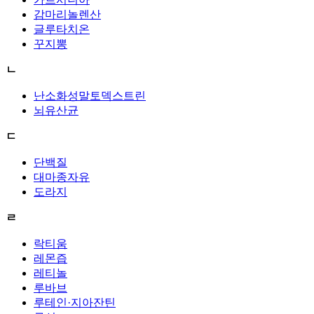
감마리놀렌산
글루타치온
꾸지뽕
ㄴ
난소화성말토덱스트린
뇌유산균
ㄷ
단백질
대마종자유
도라지
ㄹ
락티움
레몬즙
레티놀
루바브
루테인·지아잔틴