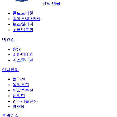
관절·연골
콘드로이친
엠에스엠 MSM
보스웰리아
초록입홍합
뼈건강
칼슘
비타민D·K
이소플라본
이너뷰티
콜라겐
엘라스틴
히알루론산
케라틴
감마리놀렌산
PDRN
모발건강