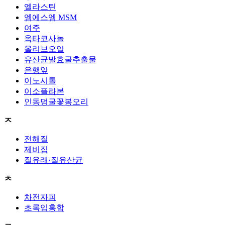
엘라스틴
엠에스엠 MSM
여주
옥타코사놀
올리브오일
유산균발효굴추출물
은행잎
이노시톨
이소플라본
인동덩굴꽃봉오리
ㅈ
전해질
제비집
질유래·질유산균
ㅊ
차전자피
초록입홍합