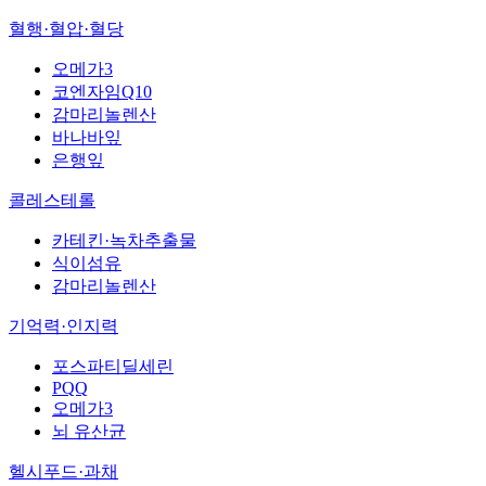
혈행·혈압·혈당
오메가3
코엔자임Q10
감마리놀렌산
바나바잎
은행잎
콜레스테롤
카테킨·녹차추출물
식이섬유
감마리놀렌산
기억력·인지력
포스파티딜세린
PQQ
오메가3
뇌 유산균
헬시푸드·과채