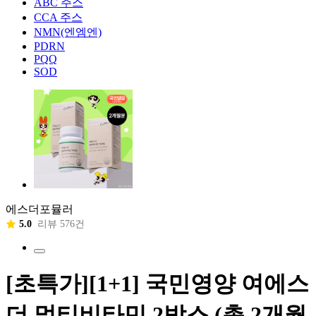
ABC 주스
CCA 주스
NMN(엔엠엔)
PDRN
PQQ
SOD
에스더포뮬러
5.0
리뷰 576건
[초특가][1+1] 국민영양 여에스
더 멀티비타민 2박스 (총 2개월