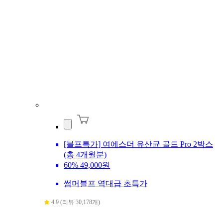
[블프특가] 여에스더 유산균 골드 Pro 2박스
(총 4개월분)
60%
49,000원
썸머블프 역대급 초특가
4.9 (리뷰 30,178개)