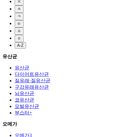
ㅈ
ㅊ
ㅋ
ㅌ
ㅍ
ㅎ
A-Z
유산균
유산균
다이어트유산균
질유래·질유산균
구강유래유산균
뇌유산균
코유산균
모발유산균
부스터+
오메가
오메가3