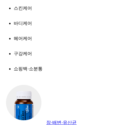
스킨케어
바디케어
헤어케어
구강케어
쇼핑백·소분통
장·배변·유산균