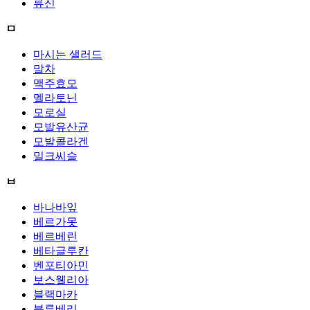
류신
ㅁ
마시는 샐러드
말차
맥주효모
멜라토닌
모로실
모발유산균
모발콜라겐
밀크씨슬
ㅂ
바나바잎
베르가못
베르베린
베타글루칸
벤포티아민
보스웰리아
블랙마카
블루베리