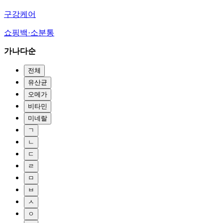
구강케어
쇼핑백·소분통
가나다순
전체
유산균
오메가
비타민
미네랄
ㄱ
ㄴ
ㄷ
ㄹ
ㅁ
ㅂ
ㅅ
ㅇ