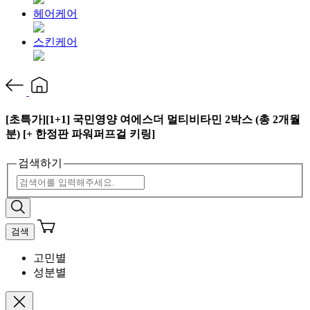
헤어케어
스킨케어
[초특가][1+1] 국민영양 여에스더 멀티비타민 2박스 (총 2개월
분) [+ 한정판 파워퍼프걸 키링]
검색하기
검색
고민별
성분별