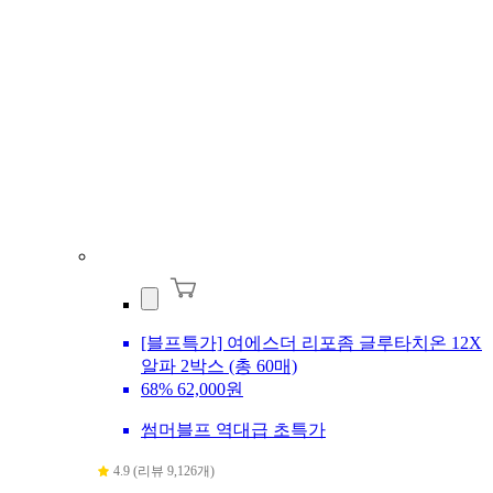
[블프특가] 여에스더 리포좀 글루타치온 12X
알파 2박스 (총 60매)
68%
62,000원
썸머블프 역대급 초특가
4.9 (리뷰 9,126개)