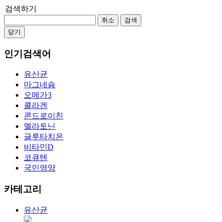
검색하기
취소
검색
닫기
인기검색어
유산균
마그네슘
오메가3
콜라겐
콘드로이친
멜라토닌
글루타치온
비타민D
코큐텐
국민영양
카테고리
유산균