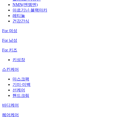
NMN(엔엠엔)
아르기닌·블랙마카
레티놀
건강간식
For 여성
For 남성
For 키즈
키성장
스킨케어
마스크팩
기미·미백
선케어
핸드크림
바디케어
헤어케어