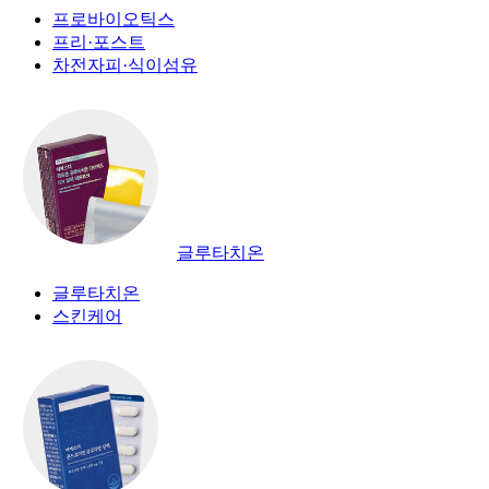
프로바이오틱스
프리·포스트
차전자피·식이섬유
글루타치온
글루타치온
스킨케어