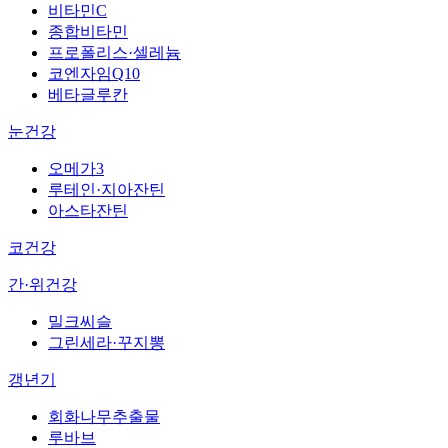
비타민C
종합비타민
프로폴리스·셀레늄
코엔자임Q10
베타글루칸
눈건강
오메가3
루테인·지아잔틴
아스타잔틴
코건강
간·위건강
밀크씨슬
그린세라·꾸지뽕
갱년기
회화나무추출물
루바브