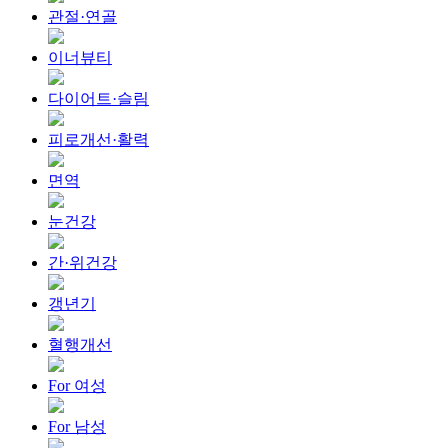
관절·연골
이너뷰티
다이어트·슬림
피로개선·활력
면역
눈건강
간·위건강
갱년기
혈행개선
For 여성
For 남성