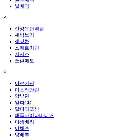
빌베리
ㅅ
산양유단백질
새싹보리
생강차
스페르미딘
시서스
쏘팔메토
ㅇ
아르기닌
아스타잔틴
알부민
알파CD
알파리포산
애플사이다비니거
야생베리
야채수
양배추