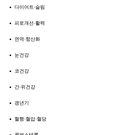
다이어트·슬림
피로개선·활력
면역·항산화
눈건강
코건강
간·위건강
갱년기
혈행·혈압·혈당
콜레스테롤