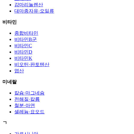
감마리놀렌산
대마종자유·오일류
비타민
종합비타민
비타민B군
비타민C
비타민D
비타민K
비오틴·판토텐산
엽산
미네랄
칼슘·마그네슘
전해질·칼륨
철분·아연
셀레늄·요오드
ㄱ
가르시니아