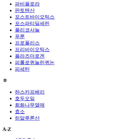
파비플로라
판토텐산
포스트바이오틱스
포스파티딜세린
폴리코사놀
푸룬
프로폴리스
프리바이오틱스
플라즈마로겐
피롤로퀴놀린퀴논
피세틴
ㅎ
하스카프베리
호두오일
회화나무열매
효소
히알루론산
A-Z