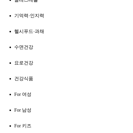
기억력·인지력
헬시푸드·과채
수면건강
요로건강
건강식품
For 여성
For 남성
For 키즈