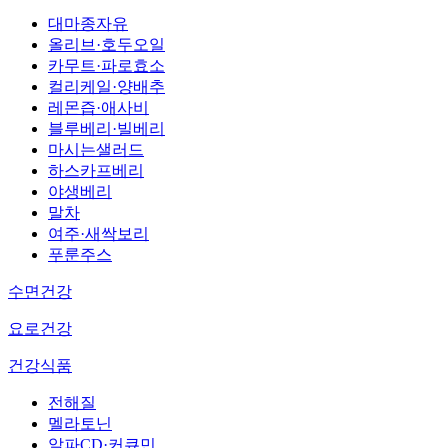
대마종자유
올리브·호두오일
카무트·파로효소
컬리케일·양배추
레몬즙·애사비
블루베리·빌베리
마시는샐러드
하스카프베리
야생베리
말차
여주·새싹보리
푸룬주스
수면건강
요로건강
건강식품
전해질
멜라토닌
알파CD·커큐민