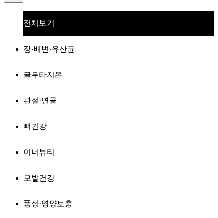
전체보기
장·배변·유산균
글루타치온
관절·연골
뼈건강
이너뷰티
모발건강
풍성·영양보충