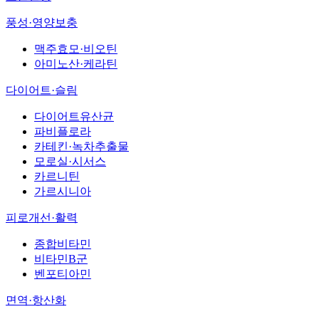
풍성·영양보충
맥주효모·비오틴
아미노산·케라틴
다이어트·슬림
다이어트유산균
파비플로라
카테킨·녹차추출물
모로실·시서스
카르니틴
가르시니아
피로개선·활력
종합비타민
비타민B군
벤포티아민
면역·항산화