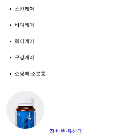
스킨케어
바디케어
헤어케어
구강케어
쇼핑백·소분통
장·배변·유산균