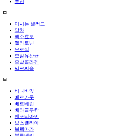
류신
ㅁ
마시는 샐러드
말차
맥주효모
멜라토닌
모로실
모발유산균
모발콜라겐
밀크씨슬
ㅂ
바나바잎
베르가못
베르베린
베타글루칸
벤포티아민
보스웰리아
블랙마카
블루베리