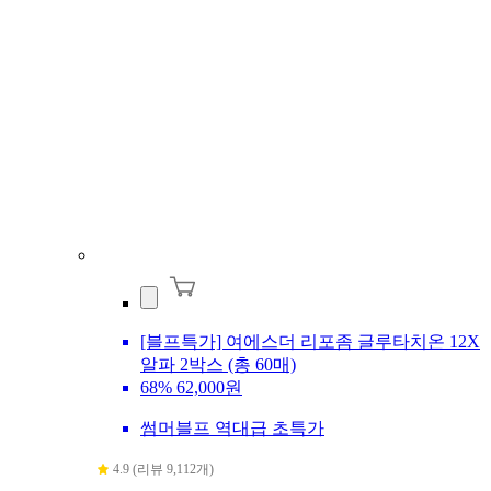
[블프특가] 여에스더 리포좀 글루타치온 12X
알파 2박스 (총 60매)
68%
62,000원
썸머블프 역대급 초특가
4.9 (리뷰 9,112개)