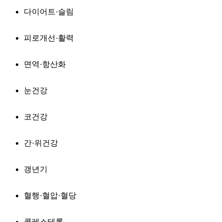
다이어트·슬림
피로개선·활력
면역·항산화
눈건강
코건강
간·위건강
갱년기
혈행·혈압·혈당
콜레스테롤