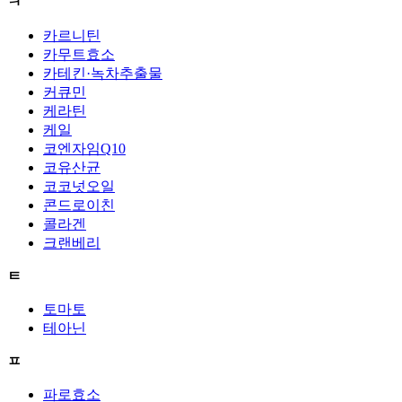
ㅋ
카르니틴
카무트효소
카테킨·녹차추출물
커큐민
케라틴
케일
코엔자임Q10
코유산균
코코넛오일
콘드로이친
콜라겐
크랜베리
ㅌ
토마토
테아닌
ㅍ
파로효소