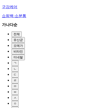
구강케어
쇼핑백·소분통
가나다순
전체
유산균
오메가
비타민
미네랄
ㄱ
ㄴ
ㄷ
ㄹ
ㅁ
ㅂ
ㅅ
ㅇ