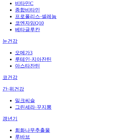
비타민C
종합비타민
프로폴리스·셀레늄
코엔자임Q10
베타글루칸
눈건강
오메가3
루테인·지아잔틴
아스타잔틴
코건강
간·위건강
밀크씨슬
그린세라·꾸지뽕
갱년기
회화나무추출물
루바브