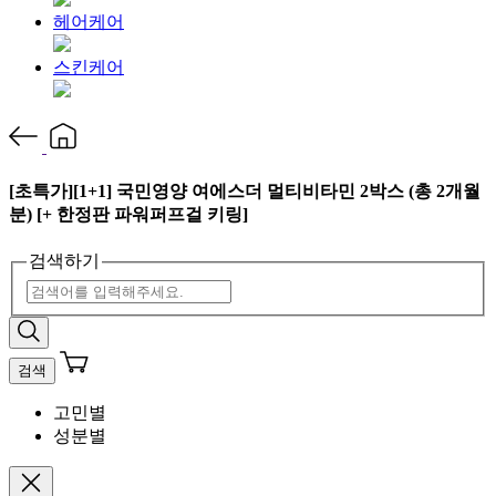
헤어케어
스킨케어
[초특가][1+1] 국민영양 여에스더 멀티비타민 2박스 (총 2개월
분) [+ 한정판 파워퍼프걸 키링]
검색하기
검색
고민별
성분별