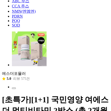
ABC 주스
CCA 주스
NMN(엔엠엔)
PDRN
PQQ
SOD
에스더포뮬러
5.0
리뷰 575건
[초특가][1+1] 국민영양 여에스
더 멀티비타민 2박스 (총 2개월