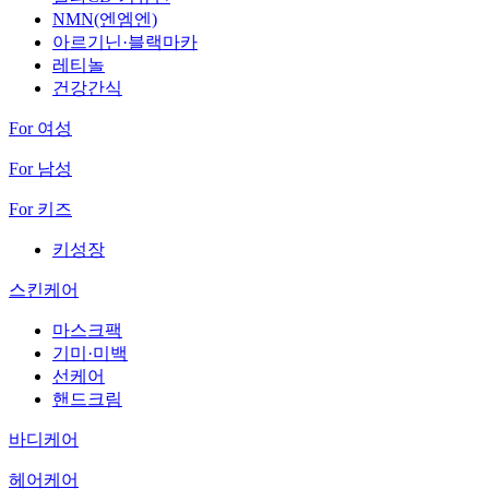
NMN(엔엠엔)
아르기닌·블랙마카
레티놀
건강간식
For 여성
For 남성
For 키즈
키성장
스킨케어
마스크팩
기미·미백
선케어
핸드크림
바디케어
헤어케어