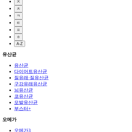
ㅈ
ㅊ
ㅋ
ㅌ
ㅍ
ㅎ
A-Z
유산균
유산균
다이어트유산균
질유래·질유산균
구강유래유산균
뇌유산균
코유산균
모발유산균
부스터+
오메가
오메가3