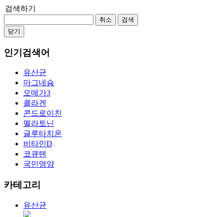
검색하기
취소
검색
닫기
인기검색어
유산균
마그네슘
오메가3
콜라겐
콘드로이친
멜라토닌
글루타치온
비타민D
코큐텐
국민영양
카테고리
유산균