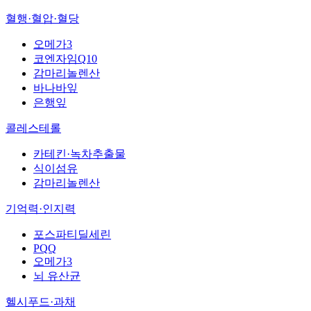
혈행·혈압·혈당
오메가3
코엔자임Q10
감마리놀렌산
바나바잎
은행잎
콜레스테롤
카테킨·녹차추출물
식이섬유
감마리놀렌산
기억력·인지력
포스파티딜세린
PQQ
오메가3
뇌 유산균
헬시푸드·과채