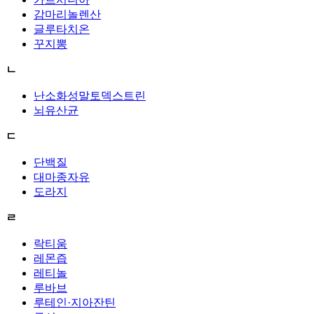
감마리놀렌산
글루타치온
꾸지뽕
ㄴ
난소화성말토덱스트린
뇌유산균
ㄷ
단백질
대마종자유
도라지
ㄹ
락티움
레몬즙
레티놀
루바브
루테인·지아잔틴