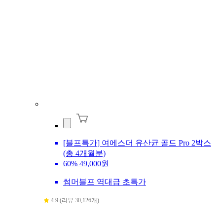
[블프특가] 여에스더 유산균 골드 Pro 2박스
(총 4개월분)
60%
49,000원
썸머블프 역대급 초특가
4.9 (리뷰 30,126개)