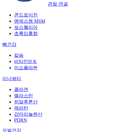
관절·연골
콘드로이친
엠에스엠 MSM
보스웰리아
초록입홍합
뼈건강
칼슘
비타민D·K
이소플라본
이너뷰티
콜라겐
엘라스틴
히알루론산
케라틴
감마리놀렌산
PDRN
모발건강