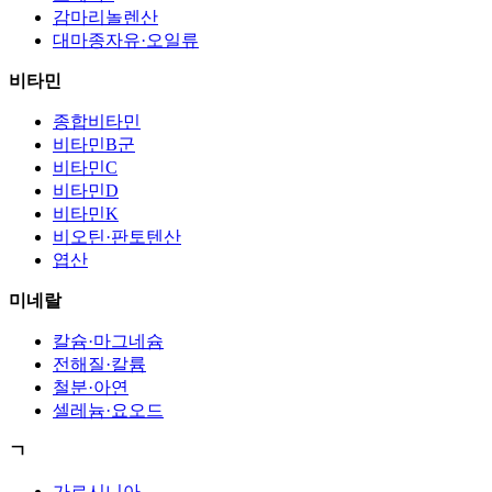
감마리놀렌산
대마종자유·오일류
비타민
종합비타민
비타민B군
비타민C
비타민D
비타민K
비오틴·판토텐산
엽산
미네랄
칼슘·마그네슘
전해질·칼륨
철분·아연
셀레늄·요오드
ㄱ
가르시니아