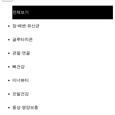
전체보기
장·배변·유산균
글루타치온
관절·연골
뼈건강
이너뷰티
모발건강
풍성·영양보충