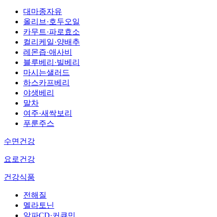
대마종자유
올리브·호두오일
카무트·파로효소
컬리케일·양배추
레몬즙·애사비
블루베리·빌베리
마시는샐러드
하스카프베리
야생베리
말차
여주·새싹보리
푸룬주스
수면건강
요로건강
건강식품
전해질
멜라토닌
알파CD·커큐민