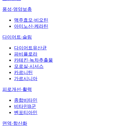
풍성·영양보충
맥주효모·비오틴
아미노산·케라틴
다이어트·슬림
다이어트유산균
파비플로라
카테킨·녹차추출물
모로실·시서스
카르니틴
가르시니아
피로개선·활력
종합비타민
비타민B군
벤포티아민
면역·항산화