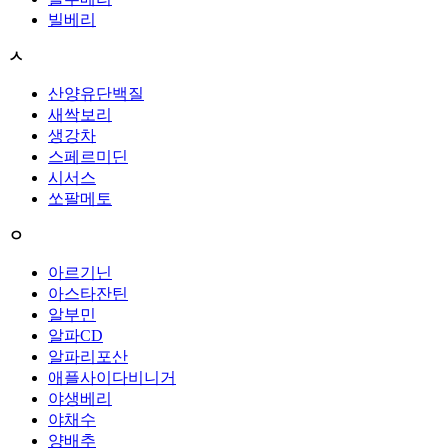
빌베리
ㅅ
산양유단백질
새싹보리
생강차
스페르미딘
시서스
쏘팔메토
ㅇ
아르기닌
아스타잔틴
알부민
알파CD
알파리포산
애플사이다비니거
야생베리
야채수
양배추