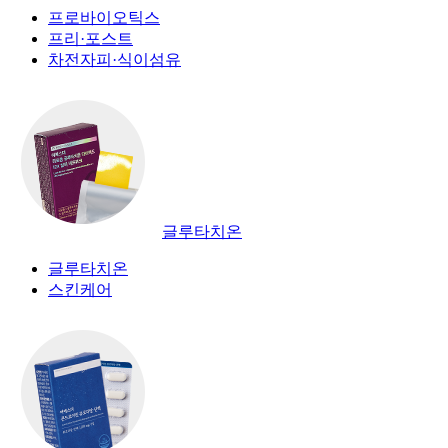
프로바이오틱스
프리·포스트
차전자피·식이섬유
글루타치온
글루타치온
스킨케어