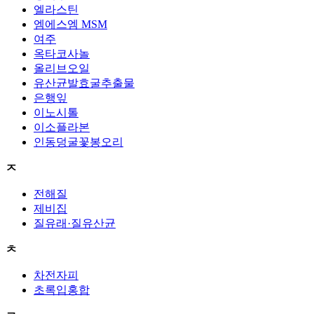
엘라스틴
엠에스엠 MSM
여주
옥타코사놀
올리브오일
유산균발효굴추출물
은행잎
이노시톨
이소플라본
인동덩굴꽃봉오리
ㅈ
전해질
제비집
질유래·질유산균
ㅊ
차전자피
초록입홍합