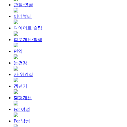
관절·연골
이너뷰티
다이어트·슬림
피로개선·활력
면역
눈건강
간·위건강
갱년기
혈행개선
For 여성
For 남성