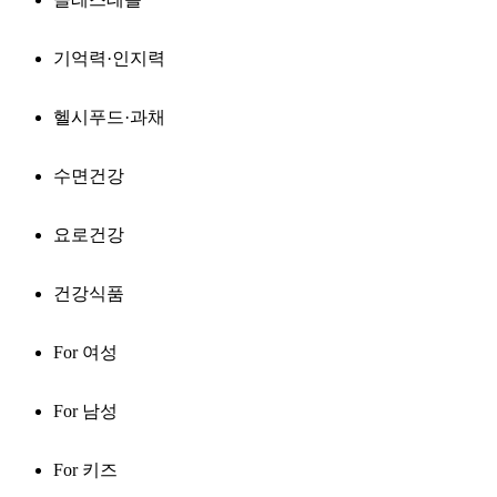
기억력·인지력
헬시푸드·과채
수면건강
요로건강
건강식품
For 여성
For 남성
For 키즈