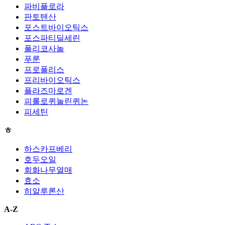
파비플로라
판토텐산
포스트바이오틱스
포스파티딜세린
폴리코사놀
푸룬
프로폴리스
프리바이오틱스
플라즈마로겐
피롤로퀴놀린퀴논
피세틴
ㅎ
하스카프베리
호두오일
회화나무열매
효소
히알루론산
A-Z