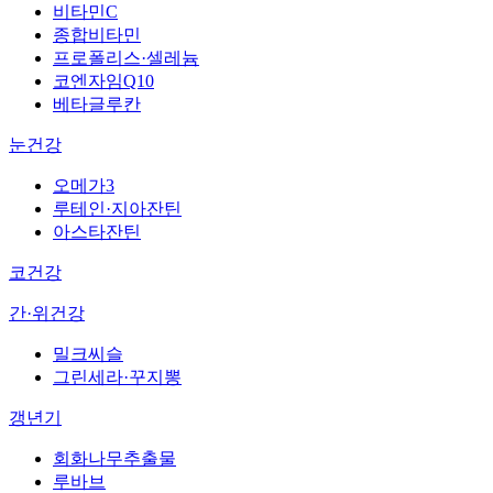
비타민C
종합비타민
프로폴리스·셀레늄
코엔자임Q10
베타글루칸
눈건강
오메가3
루테인·지아잔틴
아스타잔틴
코건강
간·위건강
밀크씨슬
그린세라·꾸지뽕
갱년기
회화나무추출물
루바브