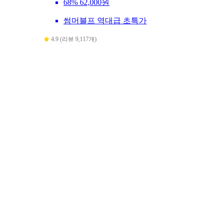
68%
62,000원
썸머블프 역대급 초특가
4.9 (리뷰 9,117개)