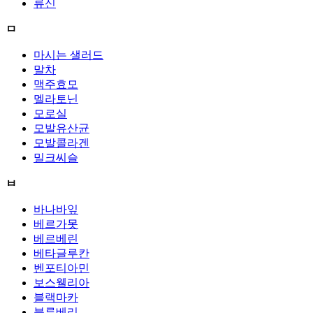
류신
ㅁ
마시는 샐러드
말차
맥주효모
멜라토닌
모로실
모발유산균
모발콜라겐
밀크씨슬
ㅂ
바나바잎
베르가못
베르베린
베타글루칸
벤포티아민
보스웰리아
블랙마카
블루베리