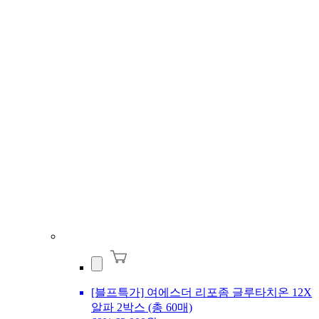
[블프특가] 여에스더 리포좀 글루타치온 12X
알파 2박스 (총 60매)