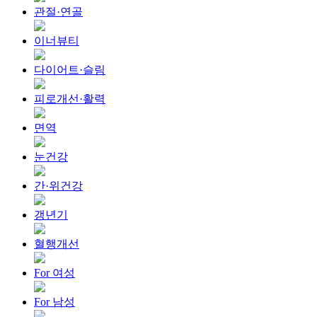
관절·연골
이너뷰티
다이어트·슬림
피로개선·활력
면역
눈건강
간·위건강
갱년기
혈행개선
For 여성
For 남성