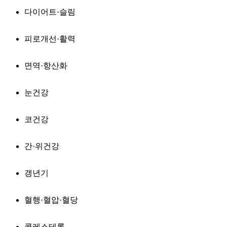
다이어트·슬림
피로개선·활력
면역·항산화
눈건강
코건강
간·위건강
갱년기
혈행·혈압·혈당
콜레스테롤