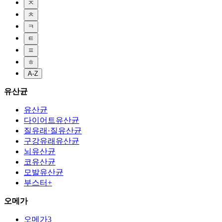
ㅈ
ㅊ
ㅋ
ㅌ
ㅍ
ㅎ
A-Z
유산균
유산균
다이어트유산균
질유래·질유산균
구강유래유산균
뇌유산균
코유산균
모발유산균
부스터+
오메가
오메가3