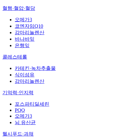
혈행·혈압·혈당
오메가3
코엔자임Q10
감마리놀렌산
바나바잎
은행잎
콜레스테롤
카테킨·녹차추출물
식이섬유
감마리놀렌산
기억력·인지력
포스파티딜세린
PQQ
오메가3
뇌 유산균
헬시푸드·과채