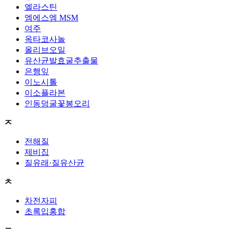
엘라스틴
엠에스엠 MSM
여주
옥타코사놀
올리브오일
유산균발효굴추출물
은행잎
이노시톨
이소플라본
인동덩굴꽃봉오리
ㅈ
전해질
제비집
질유래·질유산균
ㅊ
차전자피
초록입홍합