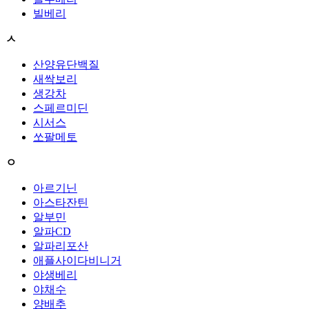
빌베리
ㅅ
산양유단백질
새싹보리
생강차
스페르미딘
시서스
쏘팔메토
ㅇ
아르기닌
아스타잔틴
알부민
알파CD
알파리포산
애플사이다비니거
야생베리
야채수
양배추