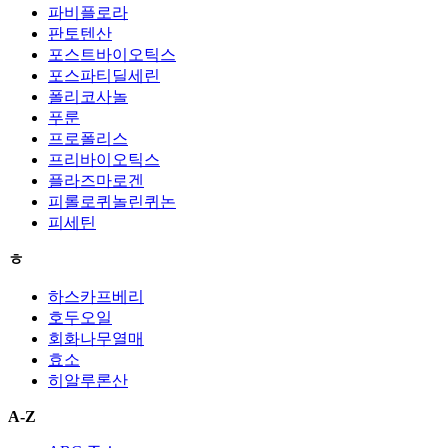
파비플로라
판토텐산
포스트바이오틱스
포스파티딜세린
폴리코사놀
푸룬
프로폴리스
프리바이오틱스
플라즈마로겐
피롤로퀴놀린퀴논
피세틴
ㅎ
하스카프베리
호두오일
회화나무열매
효소
히알루론산
A-Z