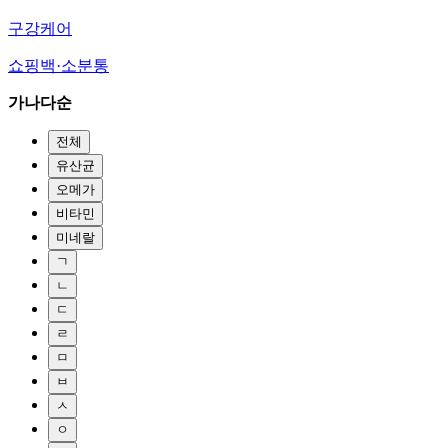
구강케어
쇼핑백·소분통
가나다순
전체
유산균
오메가
비타민
미네랄
ㄱ
ㄴ
ㄷ
ㄹ
ㅁ
ㅂ
ㅅ
ㅇ