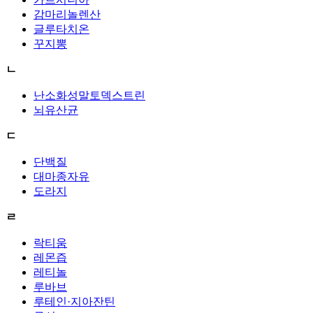
감마리놀렌산
글루타치온
꾸지뽕
ㄴ
난소화성말토덱스트린
뇌유산균
ㄷ
단백질
대마종자유
도라지
ㄹ
락티움
레몬즙
레티놀
루바브
루테인·지아잔틴