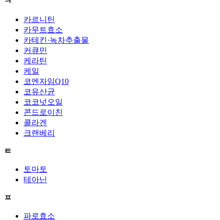
ㅋ
카르니틴
카무트효소
카테킨·녹차추출물
커큐민
케라틴
케일
코엔자임Q10
코유산균
코코넛오일
콘드로이친
콜라겐
크랜베리
ㅌ
토마토
테아닌
ㅍ
파로효소