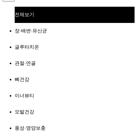
전체보기
장·배변·유산균
글루타치온
관절·연골
뼈건강
이너뷰티
모발건강
풍성·영양보충