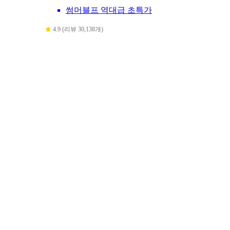
썸머블프 역대급 초특가
4.9 (리뷰 30,138개)