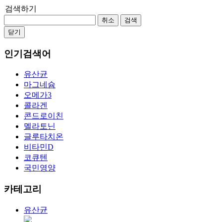
검색하기
취소
검색
닫기
인기검색어
유산균
마그네슘
오메가3
콜라겐
콘드로이친
멜라토닌
글루타치온
비타민D
코큐텐
국민영양
카테고리
유산균