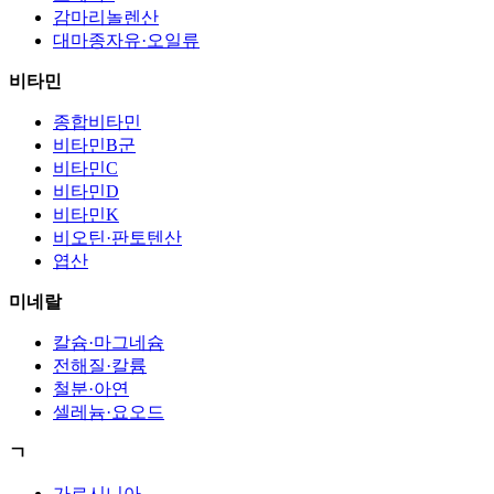
감마리놀렌산
대마종자유·오일류
비타민
종합비타민
비타민B군
비타민C
비타민D
비타민K
비오틴·판토텐산
엽산
미네랄
칼슘·마그네슘
전해질·칼륨
철분·아연
셀레늄·요오드
ㄱ
가르시니아