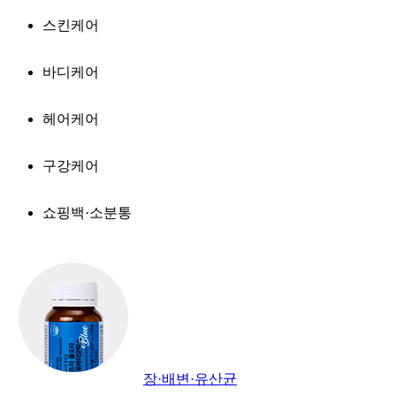
스킨케어
바디케어
헤어케어
구강케어
쇼핑백·소분통
장·배변·유산균