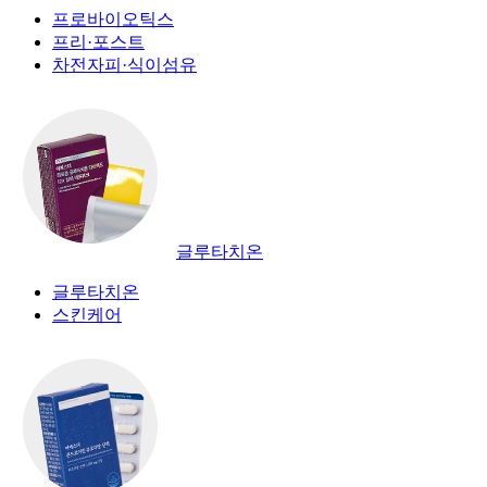
프로바이오틱스
프리·포스트
차전자피·식이섬유
글루타치온
글루타치온
스킨케어