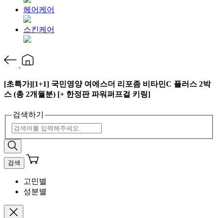
헤어케어
스킨케어
[초특가][1+1] 국민영양 여에스더 리포좀 비타민C 플러스 2박
스 (총 2개월분) [+ 한정판 파워퍼프걸 키링]
검색하기
검색
고민별
성분별