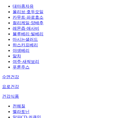
대마종자유
올리브·호두오일
카무트·파로효소
컬리케일·양배추
레몬즙·애사비
블루베리·빌베리
마시는샐러드
하스카프베리
야생베리
말차
여주·새싹보리
푸룬주스
수면건강
요로건강
건강식품
전해질
멜라토닌
알파CD·커큐민