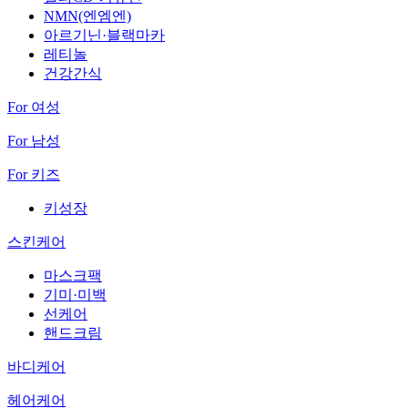
NMN(엔엠엔)
아르기닌·블랙마카
레티놀
건강간식
For 여성
For 남성
For 키즈
키성장
스킨케어
마스크팩
기미·미백
선케어
핸드크림
바디케어
헤어케어