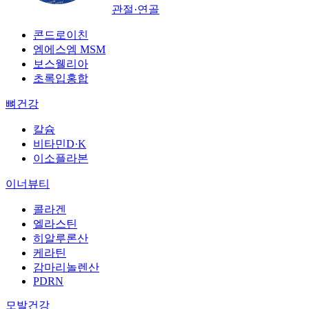
관절·연골
콘드로이친
엠에스엠 MSM
보스웰리아
초록입홍합
뼈건강
칼슘
비타민D·K
이소플라본
이너뷰티
콜라겐
엘라스틴
히알루론산
케라틴
감마리놀렌산
PDRN
모발건강