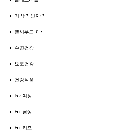
기억력·인지력
헬시푸드·과채
수면건강
요로건강
건강식품
For 여성
For 남성
For 키즈