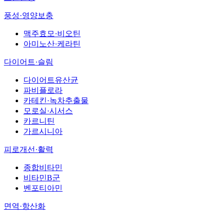
풍성·영양보충
맥주효모·비오틴
아미노산·케라틴
다이어트·슬림
다이어트유산균
파비플로라
카테킨·녹차추출물
모로실·시서스
카르니틴
가르시니아
피로개선·활력
종합비타민
비타민B군
벤포티아민
면역·항산화