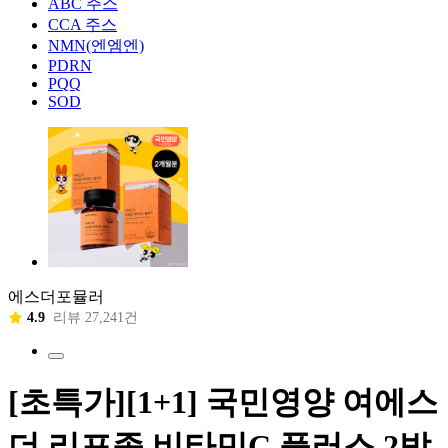
ABC 주스
CCA 주스
NMN(엔엠엔)
PDRN
PQQ
SOD
에스더포뮬러
4.9
리뷰 27,241건
[초특가][1+1] 국민영양 여에스
더 리포좀 비타민C 플러스 2박