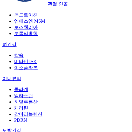
관절·연골
콘드로이친
엠에스엠 MSM
보스웰리아
초록입홍합
뼈건강
칼슘
비타민D·K
이소플라본
이너뷰티
콜라겐
엘라스틴
히알루론산
케라틴
감마리놀렌산
PDRN
모발건강