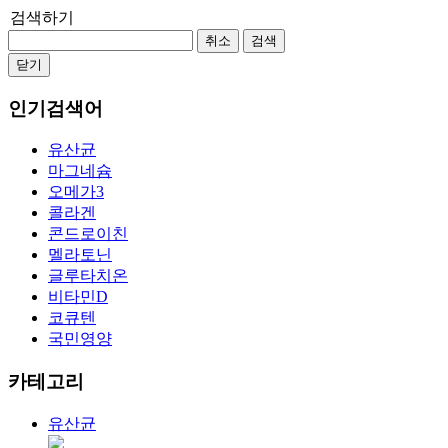
검색하기
취소
검색
닫기
인기검색어
유산균
마그네슘
오메가3
콜라겐
콘드로이친
멜라토닌
글루타치온
비타민D
코큐텐
국민영양
카테고리
유산균