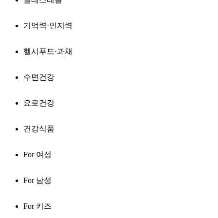
기억력·인지력
헬시푸드·과채
수면건강
요로건강
건강식품
For 여성
For 남성
For 키즈