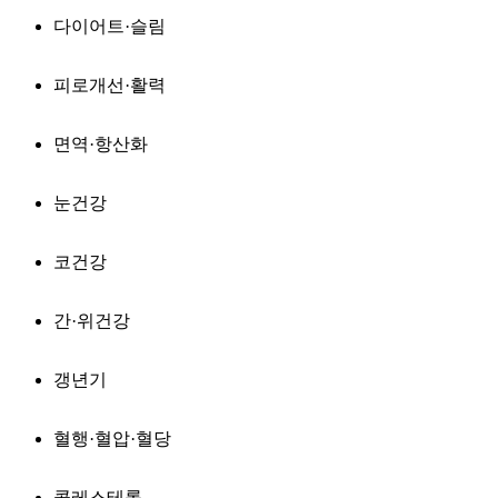
다이어트·슬림
피로개선·활력
면역·항산화
눈건강
코건강
간·위건강
갱년기
혈행·혈압·혈당
콜레스테롤