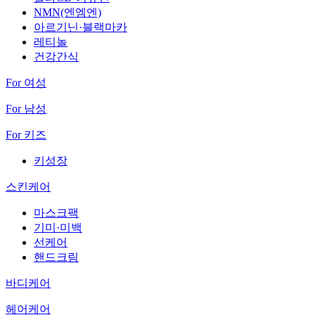
NMN(엔엠엔)
아르기닌·블랙마카
레티놀
건강간식
For 여성
For 남성
For 키즈
키성장
스킨케어
마스크팩
기미·미백
선케어
핸드크림
바디케어
헤어케어