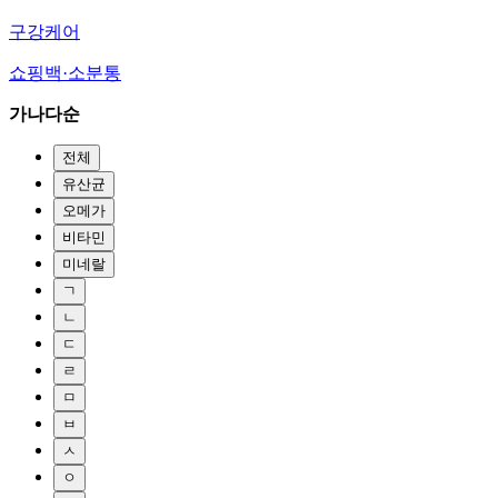
구강케어
쇼핑백·소분통
가나다순
전체
유산균
오메가
비타민
미네랄
ㄱ
ㄴ
ㄷ
ㄹ
ㅁ
ㅂ
ㅅ
ㅇ