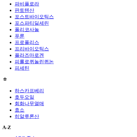
파비플로라
판토텐산
포스트바이오틱스
포스파티딜세린
폴리코사놀
푸룬
프로폴리스
프리바이오틱스
플라즈마로겐
피롤로퀴놀린퀴논
피세틴
ㅎ
하스카프베리
호두오일
회화나무열매
효소
히알루론산
A-Z