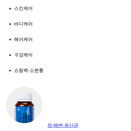
스킨케어
바디케어
헤어케어
구강케어
쇼핑백·소분통
장·배변·유산균