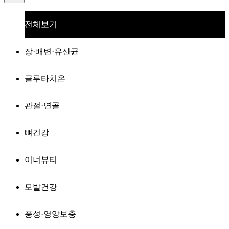
전체보기
장·배변·유산균
글루타치온
관절·연골
뼈건강
이너뷰티
모발건강
풍성·영양보충