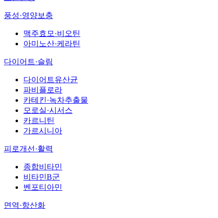
풍성·영양보충
맥주효모·비오틴
아미노산·케라틴
다이어트·슬림
다이어트유산균
파비플로라
카테킨·녹차추출물
모로실·시서스
카르니틴
가르시니아
피로개선·활력
종합비타민
비타민B군
벤포티아민
면역·항산화