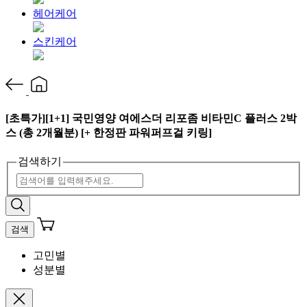
헤어케어
스킨케어
[초특가][1+1] 국민영양 여에스더 리포좀 비타민C 플러스 2박
스 (총 2개월분) [+ 한정판 파워퍼프걸 키링]
검색하기
검색
고민별
성분별