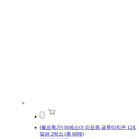
[블프특가] 여에스더 리포좀 글루타치온 12X
알파 2박스 (총 60매)