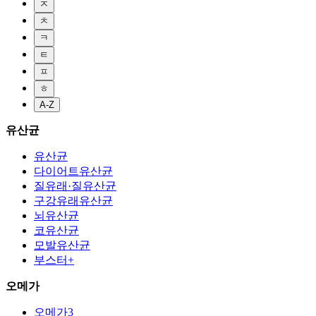
ㅈ
ㅊ
ㅋ
ㅌ
ㅍ
ㅎ
A-Z
유산균
유산균
다이어트유산균
질유래·질유산균
구강유래유산균
뇌유산균
코유산균
모발유산균
부스터+
오메가
오메가3