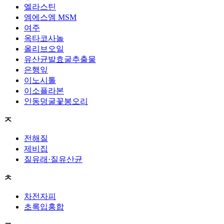
엘라스틴
엠에스엠 MSM
여주
옥타코사놀
올리브오일
유산균발효굴추출물
은행잎
이노시톨
이소플라본
인동덩굴꽃봉오리
ㅈ
전해질
제비집
질유래·질유산균
ㅊ
차전자피
초록입홍합