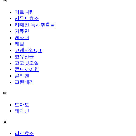
ㅋ
카르니틴
카무트효소
카테킨·녹차추출물
커큐민
케라틴
케일
코엔자임Q10
코유산균
코코넛오일
콘드로이친
콜라겐
크랜베리
ㅌ
토마토
테아닌
ㅍ
파로효소