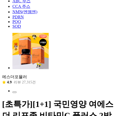
ABC 주스
CCA 주스
NMN(엔엠엔)
PDRN
PQQ
SOD
에스더포뮬러
4.9
리뷰 27,315건
[초특가][1+1] 국민영양 여에스
더 리포좀 비타민C 플러스 2박