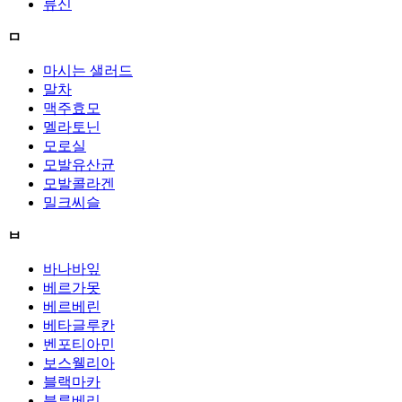
류신
ㅁ
마시는 샐러드
말차
맥주효모
멜라토닌
모로실
모발유산균
모발콜라겐
밀크씨슬
ㅂ
바나바잎
베르가못
베르베린
베타글루칸
벤포티아민
보스웰리아
블랙마카
블루베리