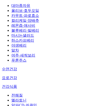
대마종자유
올리브·호두오일
카무트·파로효소
컬리케일·양배추
레몬즙·애사비
블루베리·빌베리
마시는샐러드
하스카프베리
야생베리
말차
여주·새싹보리
푸룬주스
수면건강
요로건강
건강식품
전해질
멜라토닌
알파CD·커큐민