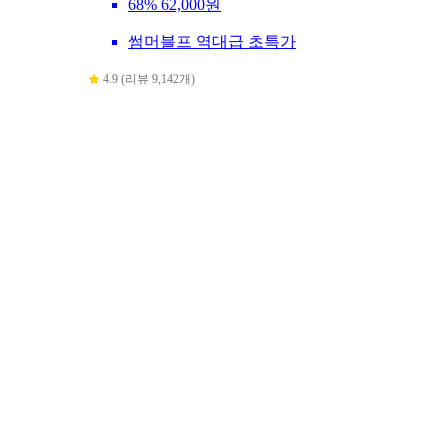
68%
62,000원
썸머블프 역대급 초특가
4.9 (리뷰 9,142개)