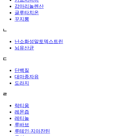
감마리놀렌산
글루타치온
꾸지뽕
ㄴ
난소화성말토덱스트린
뇌유산균
ㄷ
단백질
대마종자유
도라지
ㄹ
락티움
레몬즙
레티놀
루바브
루테인·지아잔틴