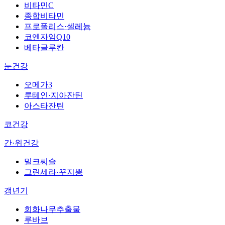
비타민C
종합비타민
프로폴리스·셀레늄
코엔자임Q10
베타글루칸
눈건강
오메가3
루테인·지아잔틴
아스타잔틴
코건강
간·위건강
밀크씨슬
그린세라·꾸지뽕
갱년기
회화나무추출물
루바브