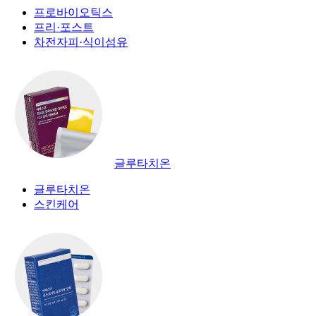
프로바이오틱스
프리·포스트
차전자피·식이섬유
글루타치온
글루타치온
스킨케어