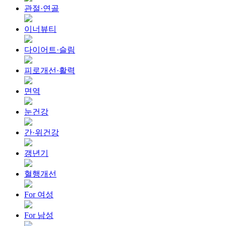
관절·연골
이너뷰티
다이어트·슬림
피로개선·활력
면역
눈건강
간·위건강
갱년기
혈행개선
For 여성
For 남성