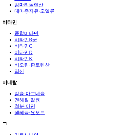
감마리놀렌산
대마종자유·오일류
비타민
종합비타민
비타민B군
비타민C
비타민D
비타민K
비오틴·판토텐산
엽산
미네랄
칼슘·마그네슘
전해질·칼륨
철분·아연
셀레늄·요오드
ㄱ
가르시니아