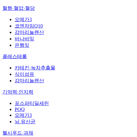
혈행·혈압·혈당
오메가3
코엔자임Q10
감마리놀렌산
바나바잎
은행잎
콜레스테롤
카테킨·녹차추출물
식이섬유
감마리놀렌산
기억력·인지력
포스파티딜세린
PQQ
오메가3
뇌 유산균
헬시푸드·과채