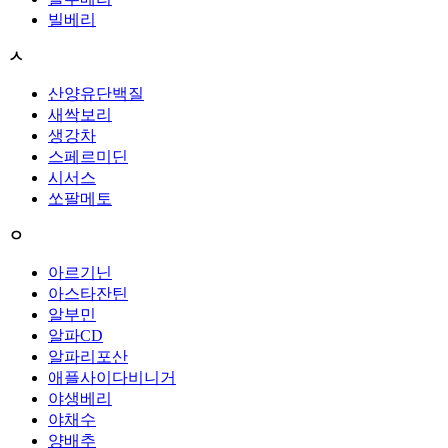
빌베리
ㅅ
산양유단백질
새싹보리
생강차
스페르미딘
시서스
쏘팔메토
ㅇ
아르기닌
아스타잔틴
알부민
알파CD
알파리포산
애플사이다비니거
야생베리
야채수
양배추