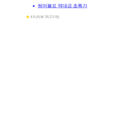
썸머블프 역대급 초특가
4.9 (리뷰 30,211개)