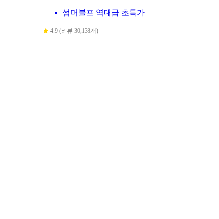
썸머블프 역대급 초특가
4.9 (리뷰 30,138개)