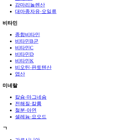
감마리놀렌산
대마종자유·오일류
비타민
종합비타민
비타민B군
비타민C
비타민D
비타민K
비오틴·판토텐산
엽산
미네랄
칼슘·마그네슘
전해질·칼륨
철분·아연
셀레늄·요오드
ㄱ
가르시니아