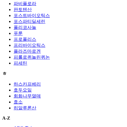
파비플로라
판토텐산
포스트바이오틱스
포스파티딜세린
폴리코사놀
푸룬
프로폴리스
프리바이오틱스
플라즈마로겐
피롤로퀴놀린퀴논
피세틴
ㅎ
하스카프베리
호두오일
회화나무열매
효소
히알루론산
A-Z