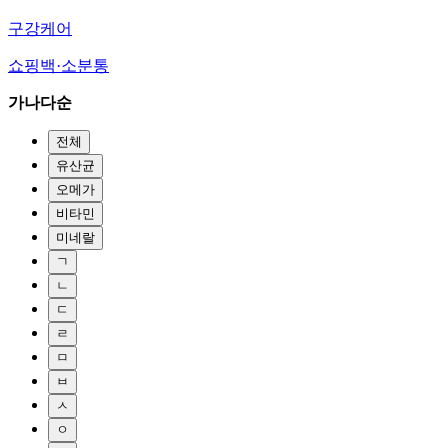
구강케어
쇼핑백·소분통
가나다순
전체
유산균
오메가
비타민
미네랄
ㄱ
ㄴ
ㄷ
ㄹ
ㅁ
ㅂ
ㅅ
ㅇ