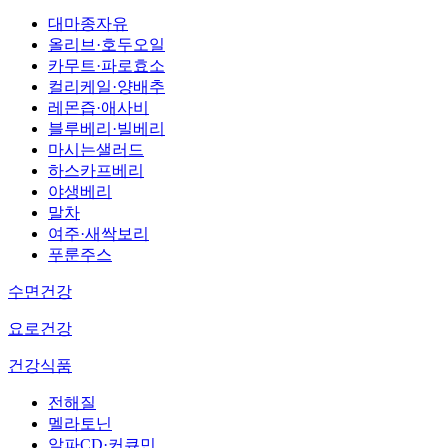
대마종자유
올리브·호두오일
카무트·파로효소
컬리케일·양배추
레몬즙·애사비
블루베리·빌베리
마시는샐러드
하스카프베리
야생베리
말차
여주·새싹보리
푸룬주스
수면건강
요로건강
건강식품
전해질
멜라토닌
알파CD·커큐민