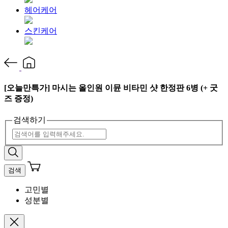
헤어케어
스킨케어
[오늘만특가] 마시는 올인원 이뮨 비타민 샷 한정판 6병 (+ 굿
즈 증정)
검색하기
검색
고민별
성분별