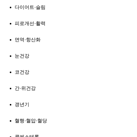
다이어트·슬림
피로개선·활력
면역·항산화
눈건강
코건강
간·위건강
갱년기
혈행·혈압·혈당
콜레스테롤