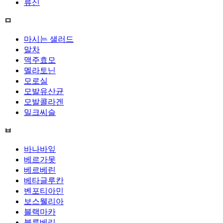
류신
ㅁ
마시는 샐러드
말차
맥주효모
멜라토닌
모로실
모발유산균
모발콜라겐
밀크씨슬
ㅂ
바나바잎
베르가못
베르베린
베타글루칸
벤포티아민
보스웰리아
블랙마카
블루베리