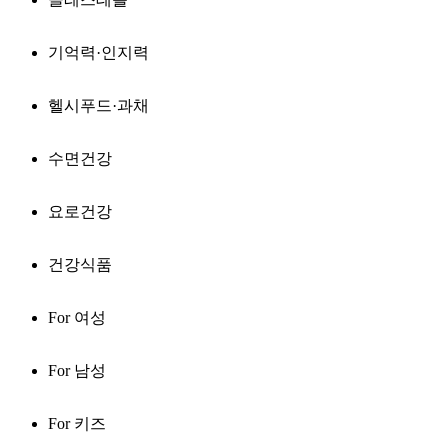
기억력·인지력
헬시푸드·과채
수면건강
요로건강
건강식품
For 여성
For 남성
For 키즈