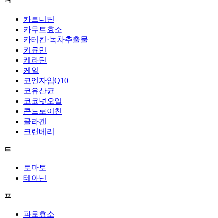
ㅋ
카르니틴
카무트효소
카테킨·녹차추출물
커큐민
케라틴
케일
코엔자임Q10
코유산균
코코넛오일
콘드로이친
콜라겐
크랜베리
ㅌ
토마토
테아닌
ㅍ
파로효소