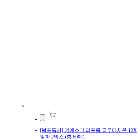
[블프특가] 여에스더 리포좀 글루타치온 12X
알파 2박스 (총 60매)