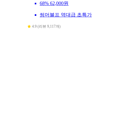
68%
62,000원
썸머블프 역대급 초특가
4.9 (리뷰 9,117개)