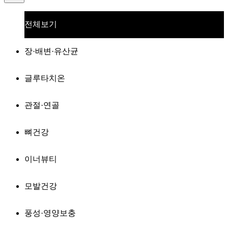
전체보기
장·배변·유산균
글루타치온
관절·연골
뼈건강
이너뷰티
모발건강
풍성·영양보충