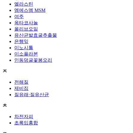
엘라스틴
엠에스엠 MSM
여주
옥타코사놀
올리브오일
유산균발효굴추출물
은행잎
이노시톨
이소플라본
인동덩굴꽃봉오리
ㅈ
전해질
제비집
질유래·질유산균
ㅊ
차전자피
초록입홍합