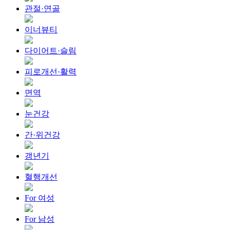
관절·연골
이너뷰티
다이어트·슬림
피로개선·활력
면역
눈건강
간·위건강
갱년기
혈행개선
For 여성
For 남성