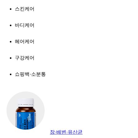
스킨케어
바디케어
헤어케어
구강케어
쇼핑백·소분통
장·배변·유산균