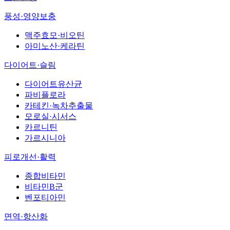
풍성·영양보충
맥주효모·비오틴
아미노산·케라틴
다이어트·슬림
다이어트유산균
파비플로라
카테킨·녹차추출물
모로실·시서스
카르니틴
가르시니아
피로개선·활력
종합비타민
비타민B군
벤포티아민
면역·항산화