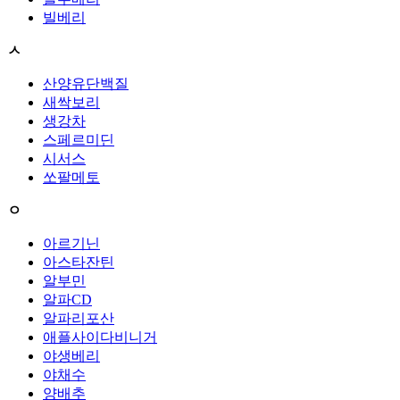
빌베리
ㅅ
산양유단백질
새싹보리
생강차
스페르미딘
시서스
쏘팔메토
ㅇ
아르기닌
아스타잔틴
알부민
알파CD
알파리포산
애플사이다비니거
야생베리
야채수
양배추