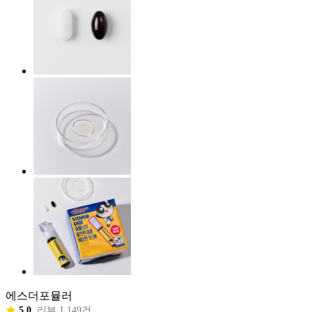
에스더포뮬러
5.0
리뷰 1,149건