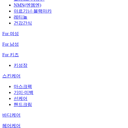
NMN(엔엠엔)
아르기닌·블랙마카
레티놀
건강간식
For 여성
For 남성
For 키즈
키성장
스킨케어
마스크팩
기미·미백
선케어
핸드크림
바디케어
헤어케어