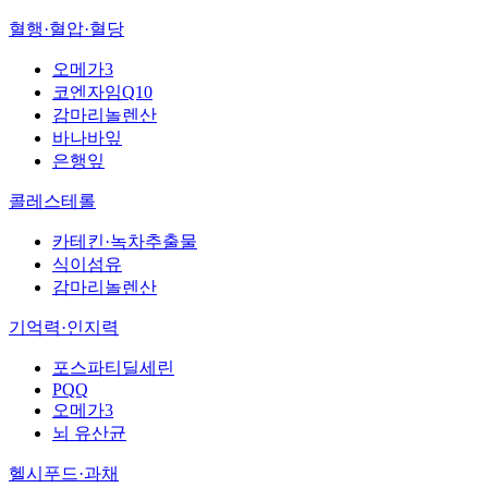
혈행·혈압·혈당
오메가3
코엔자임Q10
감마리놀렌산
바나바잎
은행잎
콜레스테롤
카테킨·녹차추출물
식이섬유
감마리놀렌산
기억력·인지력
포스파티딜세린
PQQ
오메가3
뇌 유산균
헬시푸드·과채