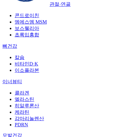
관절·연골
콘드로이친
엠에스엠 MSM
보스웰리아
초록입홍합
뼈건강
칼슘
비타민D·K
이소플라본
이너뷰티
콜라겐
엘라스틴
히알루론산
케라틴
감마리놀렌산
PDRN
모발건강