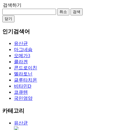
검색하기
취소
검색
닫기
인기검색어
유산균
마그네슘
오메가3
콜라겐
콘드로이친
멜라토닌
글루타치온
비타민D
코큐텐
국민영양
카테고리
유산균