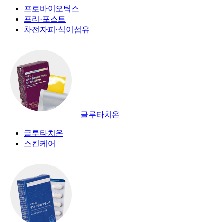
프로바이오틱스
프리·포스트
차전자피·식이섬유
글루타치온
글루타치온
스킨케어