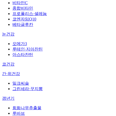
비타민C
종합비타민
프로폴리스·셀레늄
코엔자임Q10
베타글루칸
눈건강
오메가3
루테인·지아잔틴
아스타잔틴
코건강
간·위건강
밀크씨슬
그린세라·꾸지뽕
갱년기
회화나무추출물
루바브