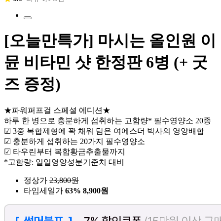
[오늘만특가] 마시는 올인원 이
뮨 비타민 샷 한정판 6병 (+ 굿
즈 증정)
★파워퍼프걸 스페셜 에디션★
하루 한 병으로 충분하게 섭취하는 고함량* 필수영양소 20종
☑ 3중 복합제형에 꽉 채워 담은 여에스더 박사의 영양배합
☑ 충분하게 섭취하는 20가지 필수영양소
☑ 타우린부터 복합황금추출물까지
*고함량: 일일영양성분기준치 대비
정상가
23,800
원
타임세일가
63%
8,900원