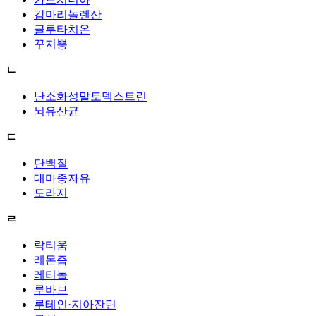
감마리놀렌산
글루타치온
꾸지뽕
ㄴ
난소화성말토덱스트린
뇌유산균
ㄷ
단백질
대마종자유
도라지
ㄹ
락티움
레몬즙
레티놀
루바브
루테인·지아잔틴