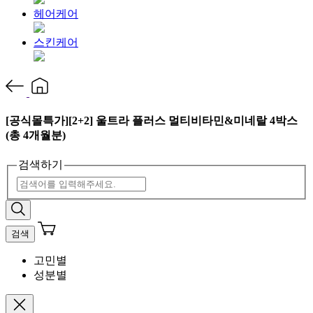
헤어케어
스킨케어
[공식몰특가][2+2] 울트라 플러스 멀티비타민&미네랄 4박스
(총 4개월분)
검색하기
검색
고민별
성분별