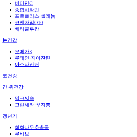
비타민C
종합비타민
프로폴리스·셀레늄
코엔자임Q10
베타글루칸
눈건강
오메가3
루테인·지아잔틴
아스타잔틴
코건강
간·위건강
밀크씨슬
그린세라·꾸지뽕
갱년기
회화나무추출물
루바브