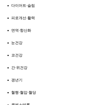
다이어트·슬림
피로개선·활력
면역·항산화
눈건강
코건강
간·위건강
갱년기
혈행·혈압·혈당
콜레스테롤