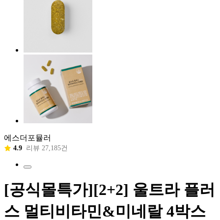
에스더포뮬러
4.9
리뷰 27,185건
[공식몰특가][2+2] 울트라 플러
스 멀티비타민&미네랄 4박스