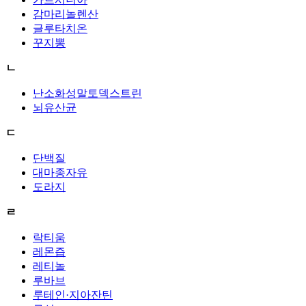
감마리놀렌산
글루타치온
꾸지뽕
ㄴ
난소화성말토덱스트린
뇌유산균
ㄷ
단백질
대마종자유
도라지
ㄹ
락티움
레몬즙
레티놀
루바브
루테인·지아잔틴