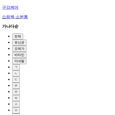
구강케어
쇼핑백·소분통
가나다순
전체
유산균
오메가
비타민
미네랄
ㄱ
ㄴ
ㄷ
ㄹ
ㅁ
ㅂ
ㅅ
ㅇ