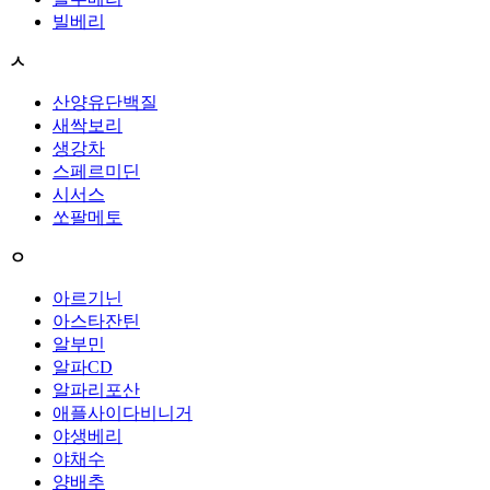
빌베리
ㅅ
산양유단백질
새싹보리
생강차
스페르미딘
시서스
쏘팔메토
ㅇ
아르기닌
아스타잔틴
알부민
알파CD
알파리포산
애플사이다비니거
야생베리
야채수
양배추