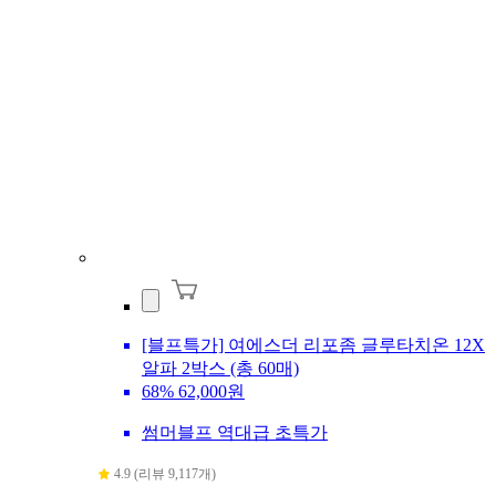
[블프특가] 여에스더 리포좀 글루타치온 12X
알파 2박스 (총 60매)
68%
62,000원
썸머블프 역대급 초특가
4.9 (리뷰 9,117개)