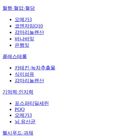
혈행·혈압·혈당
오메가3
코엔자임Q10
감마리놀렌산
바나바잎
은행잎
콜레스테롤
카테킨·녹차추출물
식이섬유
감마리놀렌산
기억력·인지력
포스파티딜세린
PQQ
오메가3
뇌 유산균
헬시푸드·과채