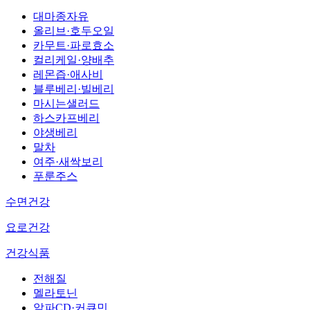
대마종자유
올리브·호두오일
카무트·파로효소
컬리케일·양배추
레몬즙·애사비
블루베리·빌베리
마시는샐러드
하스카프베리
야생베리
말차
여주·새싹보리
푸룬주스
수면건강
요로건강
건강식품
전해질
멜라토닌
알파CD·커큐민