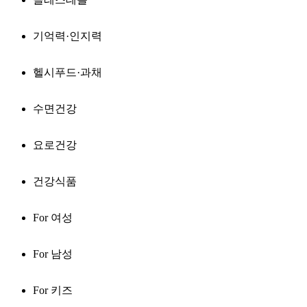
기억력·인지력
헬시푸드·과채
수면건강
요로건강
건강식품
For 여성
For 남성
For 키즈