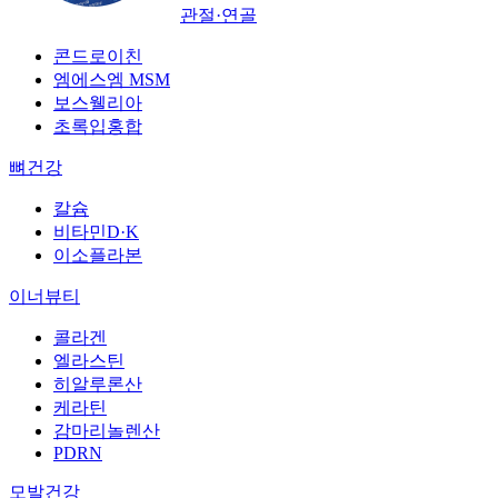
관절·연골
콘드로이친
엠에스엠 MSM
보스웰리아
초록입홍합
뼈건강
칼슘
비타민D·K
이소플라본
이너뷰티
콜라겐
엘라스틴
히알루론산
케라틴
감마리놀렌산
PDRN
모발건강