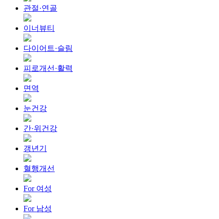
관절·연골
이너뷰티
다이어트·슬림
피로개선·활력
면역
눈건강
간·위건강
갱년기
혈행개선
For 여성
For 남성