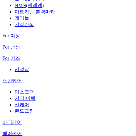
NMN(엔엠엔)
아르기닌·블랙마카
레티놀
건강간식
For 여성
For 남성
For 키즈
키성장
스킨케어
마스크팩
기미·미백
선케어
핸드크림
바디케어
헤어케어