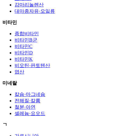
감마리놀렌산
대마종자유·오일류
비타민
종합비타민
비타민B군
비타민C
비타민D
비타민K
비오틴·판토텐산
엽산
미네랄
칼슘·마그네슘
전해질·칼륨
철분·아연
셀레늄·요오드
ㄱ
가르시니아