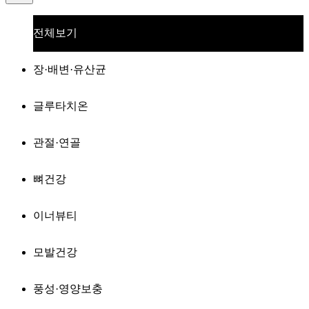
전체보기
장·배변·유산균
글루타치온
관절·연골
뼈건강
이너뷰티
모발건강
풍성·영양보충