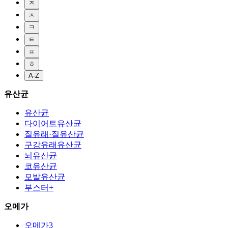
ㅈ
ㅊ
ㅋ
ㅌ
ㅍ
ㅎ
A-Z
유산균
유산균
다이어트유산균
질유래·질유산균
구강유래유산균
뇌유산균
코유산균
모발유산균
부스터+
오메가
오메가3