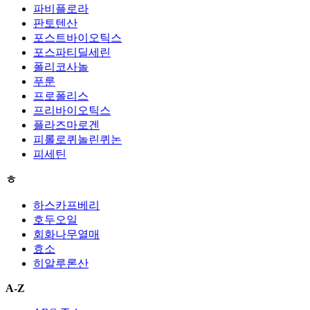
파비플로라
판토텐산
포스트바이오틱스
포스파티딜세린
폴리코사놀
푸룬
프로폴리스
프리바이오틱스
플라즈마로겐
피롤로퀴놀린퀴논
피세틴
ㅎ
하스카프베리
호두오일
회화나무열매
효소
히알루론산
A-Z