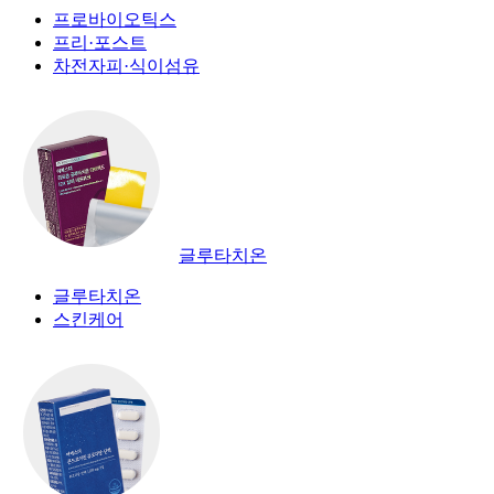
프로바이오틱스
프리·포스트
차전자피·식이섬유
글루타치온
글루타치온
스킨케어