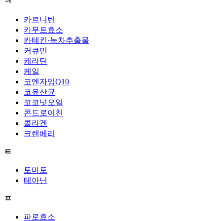
ㅋ
카르니틴
카무트효소
카테킨·녹차추출물
커큐민
케라틴
케일
코엔자임Q10
코유산균
코코넛오일
콘드로이친
콜라겐
크랜베리
ㅌ
토마토
테아닌
ㅍ
파로효소