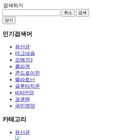
검색하기
취소
검색
닫기
인기검색어
유산균
마그네슘
오메가3
콜라겐
콘드로이친
멜라토닌
글루타치온
비타민D
코큐텐
국민영양
카테고리
유산균