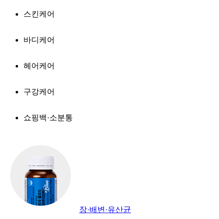
스킨케어
바디케어
헤어케어
구강케어
쇼핑백·소분통
장·배변·유산균