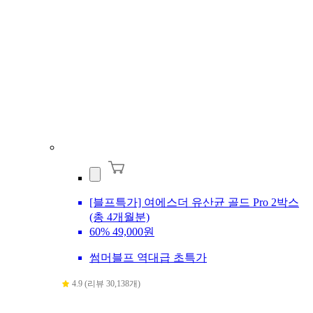
[블프특가] 여에스더 유산균 골드 Pro 2박스
(총 4개월분)
60%
49,000원
썸머블프 역대급 초특가
4.9 (리뷰 30,138개)