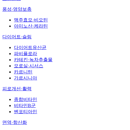
풍성·영양보충
맥주효모·비오틴
아미노산·케라틴
다이어트·슬림
다이어트유산균
파비플로라
카테킨·녹차추출물
모로실·시서스
카르니틴
가르시니아
피로개선·활력
종합비타민
비타민B군
벤포티아민
면역·항산화