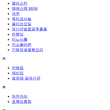
엘라스틴
엠에스엠 MSM
여주
옥타코사놀
올리브오일
유산균발효굴추출물
은행잎
이노시톨
이소플라본
인동덩굴꽃봉오리
ㅈ
전해질
제비집
질유래·질유산균
ㅊ
차전자피
초록입홍합