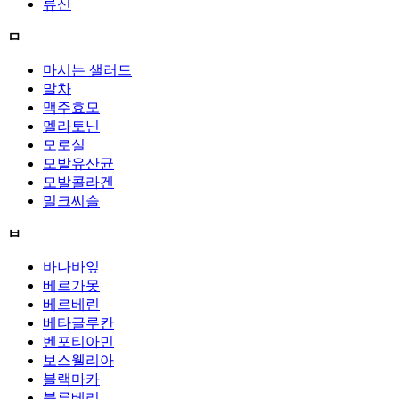
류신
ㅁ
마시는 샐러드
말차
맥주효모
멜라토닌
모로실
모발유산균
모발콜라겐
밀크씨슬
ㅂ
바나바잎
베르가못
베르베린
베타글루칸
벤포티아민
보스웰리아
블랙마카
블루베리