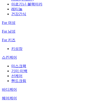
아르기닌·블랙마카
레티놀
건강간식
For 여성
For 남성
For 키즈
키성장
스킨케어
마스크팩
기미·미백
선케어
핸드크림
바디케어
헤어케어