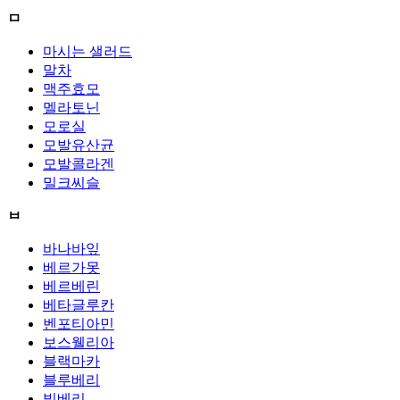
ㅁ
마시는 샐러드
말차
맥주효모
멜라토닌
모로실
모발유산균
모발콜라겐
밀크씨슬
ㅂ
바나바잎
베르가못
베르베린
베타글루칸
벤포티아민
보스웰리아
블랙마카
블루베리
빌베리