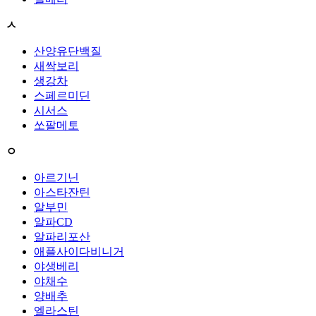
ㅅ
산양유단백질
새싹보리
생강차
스페르미딘
시서스
쏘팔메토
ㅇ
아르기닌
아스타잔틴
알부민
알파CD
알파리포산
애플사이다비니거
야생베리
야채수
양배추
엘라스틴