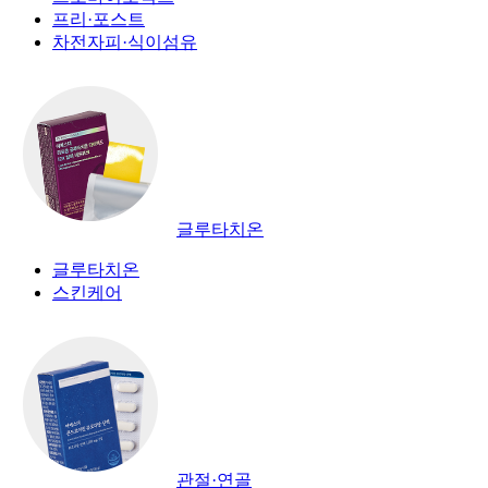
프리·포스트
차전자피·식이섬유
글루타치온
글루타치온
스킨케어
관절·연골