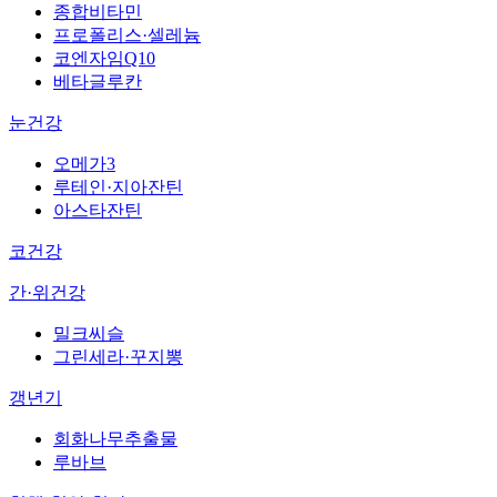
종합비타민
프로폴리스·셀레늄
코엔자임Q10
베타글루칸
눈건강
오메가3
루테인·지아잔틴
아스타잔틴
코건강
간·위건강
밀크씨슬
그린세라·꾸지뽕
갱년기
회화나무추출물
루바브