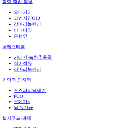
혈행·혈압·혈당
오메가3
코엔자임Q10
감마리놀렌산
바나바잎
은행잎
콜레스테롤
카테킨·녹차추출물
식이섬유
감마리놀렌산
기억력·인지력
포스파티딜세린
PQQ
오메가3
뇌 유산균
헬시푸드·과채