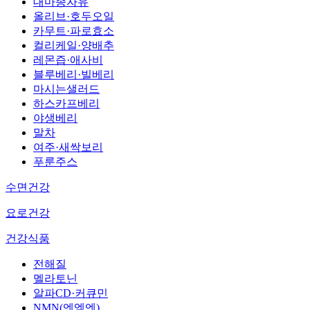
대마종자유
올리브·호두오일
카무트·파로효소
컬리케일·양배추
레몬즙·애사비
블루베리·빌베리
마시는샐러드
하스카프베리
야생베리
말차
여주·새싹보리
푸룬주스
수면건강
요로건강
건강식품
전해질
멜라토닌
알파CD·커큐민
NMN(엔엠엔)