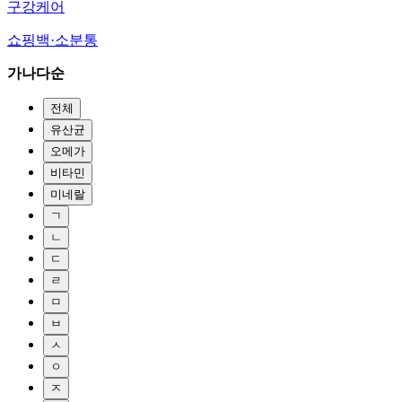
구강케어
쇼핑백·소분통
가나다순
전체
유산균
오메가
비타민
미네랄
ㄱ
ㄴ
ㄷ
ㄹ
ㅁ
ㅂ
ㅅ
ㅇ
ㅈ