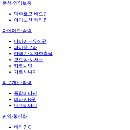
풍성·영양보충
맥주효모·비오틴
아미노산·케라틴
다이어트·슬림
다이어트유산균
파비플로라
카테킨·녹차추출물
모로실·시서스
카르니틴
가르시니아
피로개선·활력
종합비타민
비타민B군
벤포티아민
면역·항산화
비타민C