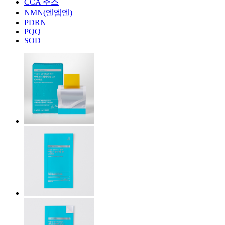
CCA 주스
NMN(엔엠엔)
PDRN
PQQ
SOD