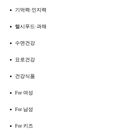
기억력·인지력
헬시푸드·과채
수면건강
요로건강
건강식품
For 여성
For 남성
For 키즈