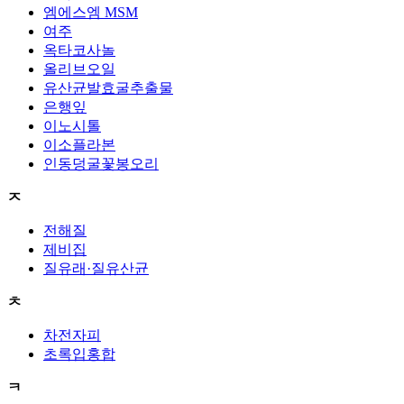
엠에스엠 MSM
여주
옥타코사놀
올리브오일
유산균발효굴추출물
은행잎
이노시톨
이소플라본
인동덩굴꽃봉오리
ㅈ
전해질
제비집
질유래·질유산균
ㅊ
차전자피
초록입홍합
ㅋ