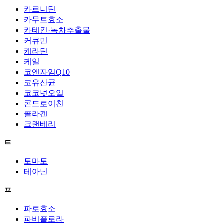
카르니틴
카무트효소
카테킨·녹차추출물
커큐민
케라틴
케일
코엔자임Q10
코유산균
코코넛오일
콘드로이친
콜라겐
크랜베리
ㅌ
토마토
테아닌
ㅍ
파로효소
파비플로라