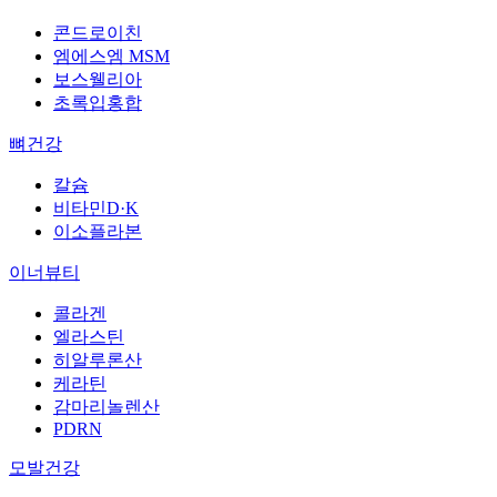
콘드로이친
엠에스엠 MSM
보스웰리아
초록입홍합
뼈건강
칼슘
비타민D·K
이소플라본
이너뷰티
콜라겐
엘라스틴
히알루론산
케라틴
감마리놀렌산
PDRN
모발건강