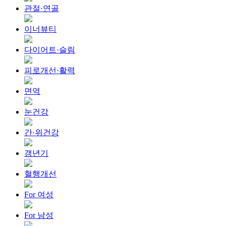
관절·연골
이너뷰티
다이어트·슬림
피로개선·활력
면역
눈건강
간·위건강
갱년기
혈행개선
For 여성
For 남성