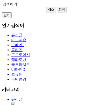
검색하기
취소
검색
닫기
인기검색어
유산균
마그네슘
오메가3
콜라겐
콘드로이친
멜라토닌
글루타치온
비타민D
코큐텐
국민영양
카테고리
유산균