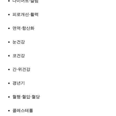
다이어트·슬림
피로개선·활력
면역·항산화
눈건강
코건강
간·위건강
갱년기
혈행·혈압·혈당
콜레스테롤