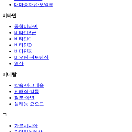
대마종자유·오일류
비타민
종합비타민
비타민B군
비타민C
비타민D
비타민K
비오틴·판토텐산
엽산
미네랄
칼슘·마그네슘
전해질·칼륨
철분·아연
셀레늄·요오드
ㄱ
가르시니아
감마리놀렌산