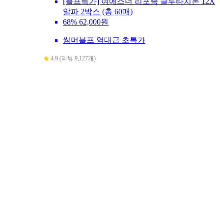
[블프특가] 여에스더 리포좀 글루타치온 12X
알파 2박스 (총 60매)
68%
62,000원
썸머블프 역대급 초특가
4.9 (리뷰 9,127개)