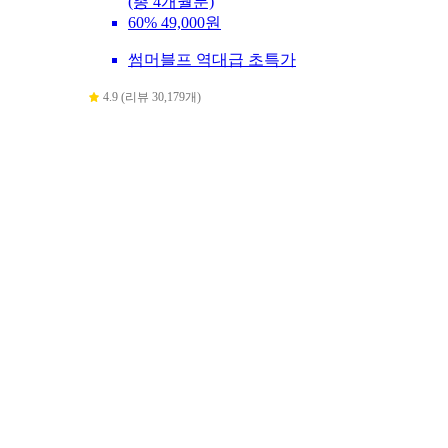
(총 4개월분)
60%
49,000원
썸머블프 역대급 초특가
4.9 (리뷰 30,179개)