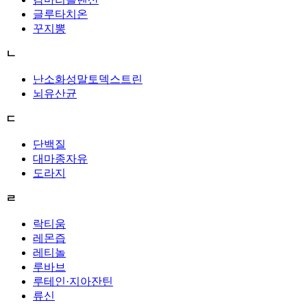
글루타치온
꾸지뽕
ㄴ
난소화성말토덱스트린
뇌유산균
ㄷ
단백질
대마종자유
도라지
ㄹ
락티움
레몬즙
레티놀
루바브
루테인·지아잔틴
류신