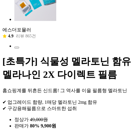
에스더포뮬러
4.9
리뷰 865건
[초특가] 식물성 멜라토닌 함유
멜라나인 2X 다이렉트 필름
홈쇼핑계를 뒤흔든 신드롬! 그 역사를 이을 필름형 멜라토닌
✔ 업그레이드 함량, 1매당 멜라토닌 2mg 함유
✔ 구강용해필름으로 스마트한 섭취
정상가
49,000
원
판매가
80%
9,900원