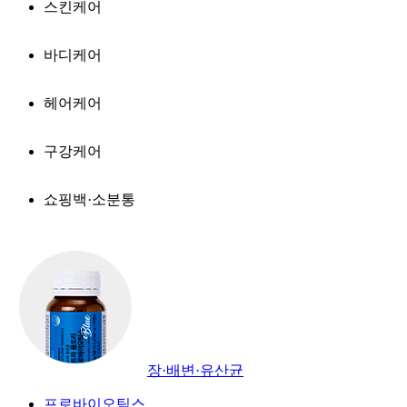
스킨케어
바디케어
헤어케어
구강케어
쇼핑백·소분통
장·배변·유산균
프로바이오틱스