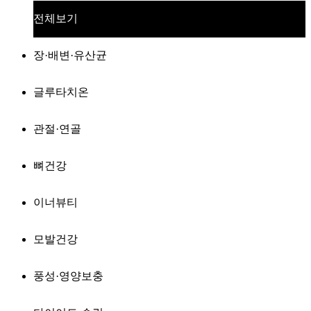
전체보기
장·배변·유산균
글루타치온
관절·연골
뼈건강
이너뷰티
모발건강
풍성·영양보충