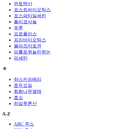
판토텐산
포스트바이오틱스
포스파티딜세린
폴리코사놀
푸룬
프로폴리스
프리바이오틱스
플라즈마로겐
피롤로퀴놀린퀴논
피세틴
ㅎ
하스카프베리
호두오일
회화나무열매
효소
히알루론산
A-Z
ABC 주스