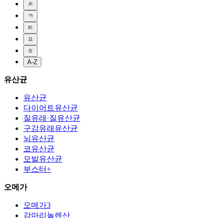
ㅊ
ㅋ
ㅌ
ㅍ
ㅎ
A-Z
유산균
유산균
다이어트유산균
질유래·질유산균
구강유래유산균
뇌유산균
코유산균
모발유산균
부스터+
오메가
오메가3
감마리놀렌산