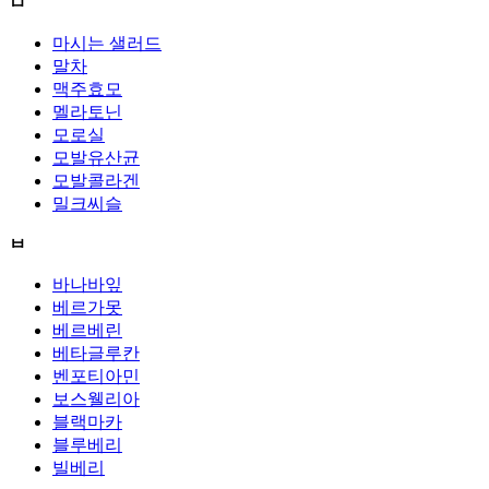
ㅁ
마시는 샐러드
말차
맥주효모
멜라토닌
모로실
모발유산균
모발콜라겐
밀크씨슬
ㅂ
바나바잎
베르가못
베르베린
베타글루칸
벤포티아민
보스웰리아
블랙마카
블루베리
빌베리