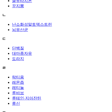
글루타치온
꾸지뽕
ㄴ
난소화성말토덱스트린
뇌유산균
ㄷ
단백질
대마종자유
도라지
ㄹ
락티움
레몬즙
레티놀
루바브
루테인·지아잔틴
류신