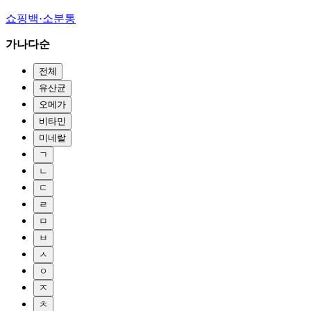
쇼핑백·소분통
가나다순
전체
유산균
오메가
비타민
미네랄
ㄱ
ㄴ
ㄷ
ㄹ
ㅁ
ㅂ
ㅅ
ㅇ
ㅈ
ㅊ