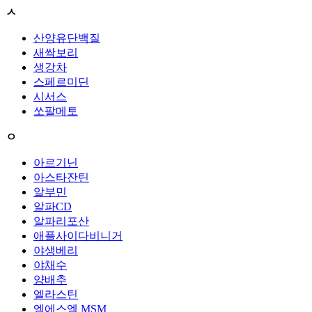
ㅅ
산양유단백질
새싹보리
생강차
스페르미딘
시서스
쏘팔메토
ㅇ
아르기닌
아스타잔틴
알부민
알파CD
알파리포산
애플사이다비니거
야생베리
야채수
양배추
엘라스틴
엠에스엠 MSM