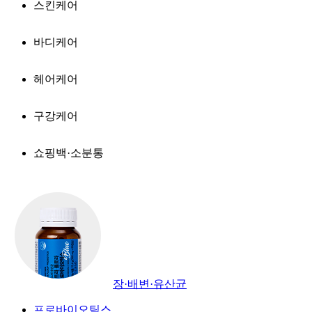
스킨케어
바디케어
헤어케어
구강케어
쇼핑백·소분통
장·배변·유산균
프로바이오틱스