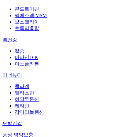
콘드로이친
엠에스엠 MSM
보스웰리아
초록입홍합
뼈건강
칼슘
비타민D·K
이소플라본
이너뷰티
콜라겐
엘라스틴
히알루론산
케라틴
감마리놀렌산
모발건강
풍성·영양보충