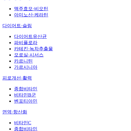
맥주효모·비오틴
아미노산·케라틴
다이어트·슬림
다이어트유산균
파비플로라
카테킨·녹차추출물
모로실·시서스
카르니틴
가르시니아
피로개선·활력
종합비타민
비타민B군
벤포티아민
면역·항산화
비타민C
종합비타민