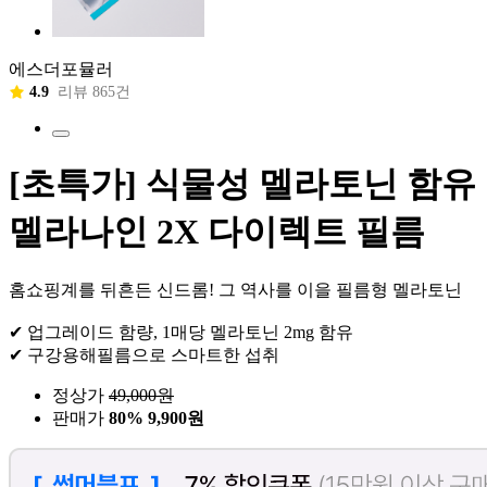
에스더포뮬러
4.9
리뷰 865건
[초특가] 식물성 멜라토닌 함유
멜라나인 2X 다이렉트 필름
홈쇼핑계를 뒤흔든 신드롬! 그 역사를 이을 필름형 멜라토닌
✔ 업그레이드 함량, 1매당 멜라토닌 2mg 함유
✔ 구강용해필름으로 스마트한 섭취
정상가
49,000
원
판매가
80%
9,900원