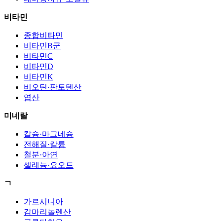
비타민
종합비타민
비타민B군
비타민C
비타민D
비타민K
비오틴·판토텐산
엽산
미네랄
칼슘·마그네슘
전해질·칼륨
철분·아연
셀레늄·요오드
ㄱ
가르시니아
감마리놀렌산