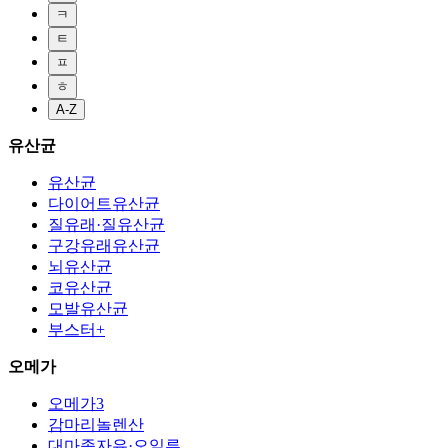
ㅋ
ㅌ
ㅍ
ㅎ
A-Z
유산균
유산균
다이어트유산균
질유래·질유산균
구강유래유산균
뇌유산균
코유산균
모발유산균
부스터+
오메가
오메가3
감마리놀렌산
대마종자유·오일류