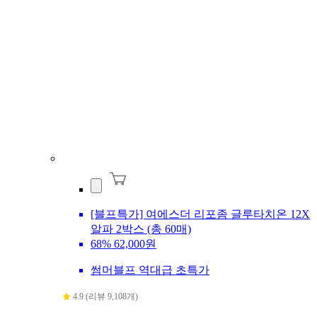
[블프특가] 여에스더 리포좀 글루타치온 12X
알파 2박스 (총 60매)
68%
62,000원
썸머블프 역대급 초특가
4.9 (리뷰 9,108개)