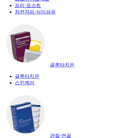
프리·포스트
차전자피·식이섬유
글루타치온
글루타치온
스킨케어
관절·연골