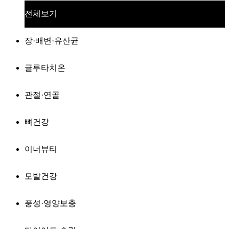
전체보기
장·배변·유산균
글루타치온
관절·연골
뼈건강
이너뷰티
모발건강
풍성·영양보충