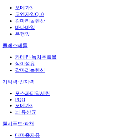
오메가3
코엔자임Q10
감마리놀렌산
바나바잎
은행잎
콜레스테롤
카테킨·녹차추출물
식이섬유
감마리놀렌산
기억력·인지력
포스파티딜세린
PQQ
오메가3
뇌 유산균
헬시푸드·과채
대마종자유