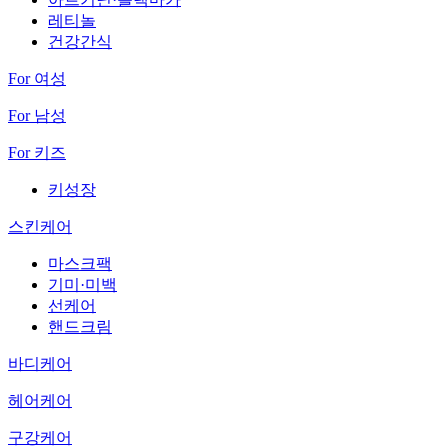
레티놀
건강간식
For 여성
For 남성
For 키즈
키성장
스킨케어
마스크팩
기미·미백
선케어
핸드크림
바디케어
헤어케어
구강케어