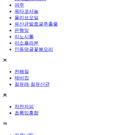
여주
옥타코사놀
올리브오일
유산균발효굴추출물
은행잎
이노시톨
이소플라본
인동덩굴꽃봉오리
ㅈ
전해질
제비집
질유래·질유산균
ㅊ
차전자피
초록입홍합
ㅋ