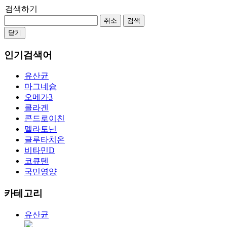
검색하기
취소
검색
닫기
인기검색어
유산균
마그네슘
오메가3
콜라겐
콘드로이친
멜라토닌
글루타치온
비타민D
코큐텐
국민영양
카테고리
유산균