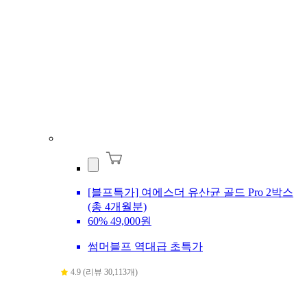
[블프특가] 여에스더 유산균 골드 Pro 2박스
(총 4개월분)
60%
49,000원
썸머블프 역대급 초특가
4.9 (리뷰 30,113개)