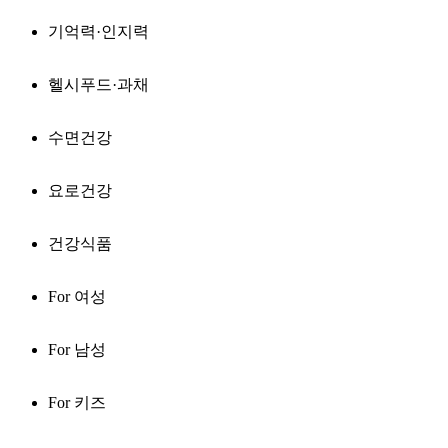
기억력·인지력
헬시푸드·과채
수면건강
요로건강
건강식품
For 여성
For 남성
For 키즈