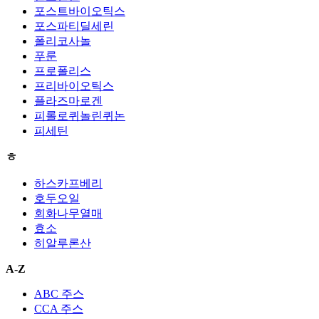
포스트바이오틱스
포스파티딜세린
폴리코사놀
푸룬
프로폴리스
프리바이오틱스
플라즈마로겐
피롤로퀴놀린퀴논
피세틴
ㅎ
하스카프베리
호두오일
회화나무열매
효소
히알루론산
A-Z
ABC 주스
CCA 주스