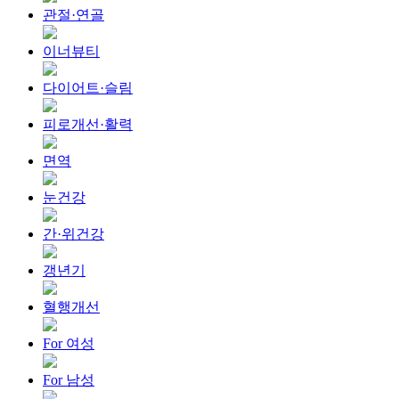
관절·연골
이너뷰티
다이어트·슬림
피로개선·활력
면역
눈건강
간·위건강
갱년기
혈행개선
For 여성
For 남성