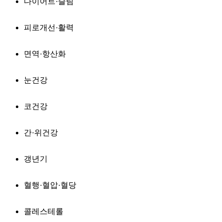
다이어트·슬림
피로개선·활력
면역·항산화
눈건강
코건강
간·위건강
갱년기
혈행·혈압·혈당
콜레스테롤