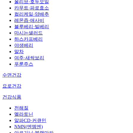
올리브·호두오일
카무트·파로효소
컬리케일·양배추
레몬즙·애사비
블루베리·빌베리
마시는샐러드
하스카프베리
야생베리
말차
여주·새싹보리
푸룬주스
수면건강
요로건강
건강식품
전해질
멜라토닌
알파CD·커큐민
NMN(엔엠엔)
아르기닌·블랙마카