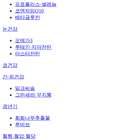
프로폴리스·셀레늄
코엔자임Q10
베타글루칸
눈건강
오메가3
루테인·지아잔틴
아스타잔틴
코건강
간·위건강
밀크씨슬
그린세라·꾸지뽕
갱년기
회화나무추출물
루바브
혈행·혈압·혈당