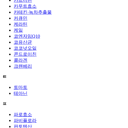
카르니틴
카무트효소
카테킨·녹차추출물
커큐민
케라틴
케일
코엔자임Q10
코유산균
코코넛오일
콘드로이친
콜라겐
크랜베리
ㅌ
토마토
테아닌
ㅍ
파로효소
파비플로라
판토텐산