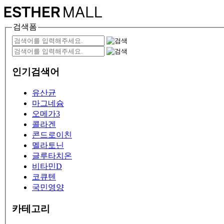
검색폼
인기검색어
유산균
마그네슘
오메가3
콜라겐
콘드로이친
멜라토닌
글루타치온
비타민D
코큐텐
국민영양
카테고리