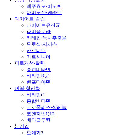
맥주효모·비오틴
아미노산·케라틴
다이어트·슬림
다이어트유산균
파비플로라
카테킨·녹차추출물
모로실·시서스
카르니틴
가르시니아
피로개선·활력
종합비타민
비타민B군
벤포티아민
면역·항산화
비타민C
종합비타민
프로폴리스·셀레늄
코엔자임Q10
베타글루칸
눈건강
오메가3