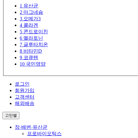
1
유산균
2
마그네슘
3
오메가3
4
콜라겐
5
콘드로이친
6
멜라토닌
7
글루타치온
8
비타민D
9
코큐텐
10
국민영양
로그인
회원가입
고객센터
해외배송
고민별
장·배변·유산균
프로바이오틱스