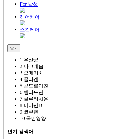
For 남성
헤어케어
스킨케어
닫기
1
유산균
2
마그네슘
3
오메가3
4
콜라겐
5
콘드로이친
6
멜라토닌
7
글루타치온
8
비타민D
9
코큐텐
10
국민영양
인기 검색어