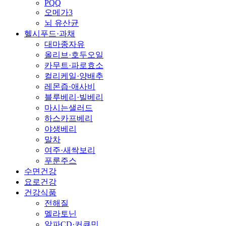
PQQ
오메가3
뇌 유산균
헬시푸드·과채
대마종자유
올리브·호두오일
카무트·파로효소
컬리케일·양배추
레몬즙·애사비
블루베리·빌베리
마시는샐러드
하스카프베리
야생베리
말차
여주·새싹보리
푸룬주스
수면건강
요로건강
건강식품
전해질
멜라토닌
알파CD·커큐민