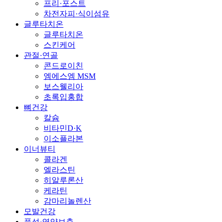
프리·포스트
차전자피·식이섬유
글루타치온
글루타치온
스킨케어
관절·연골
콘드로이친
엠에스엠 MSM
보스웰리아
초록입홍합
뼈건강
칼슘
비타민D·K
이소플라본
이너뷰티
콜라겐
엘라스틴
히알루론산
케라틴
감마리놀렌산
모발건강
풍성·영양보충