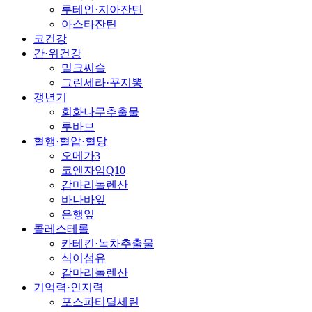
루테인·지아잔틴
아스타잔틴
코건강
간·위건강
밀크씨슬
그린세라·꾸지뽕
갱년기
회화나무추출물
루바브
혈행·혈압·혈당
오메가3
코엔자임Q10
감마리놀렌산
바나바잎
은행잎
콜레스테롤
카테킨·녹차추출물
식이섬유
감마리놀렌산
기억력·인지력
포스파티딜세린