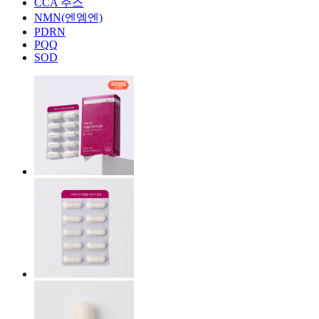
CCA 주스
NMN(엔엠엔)
PDRN
PQQ
SOD