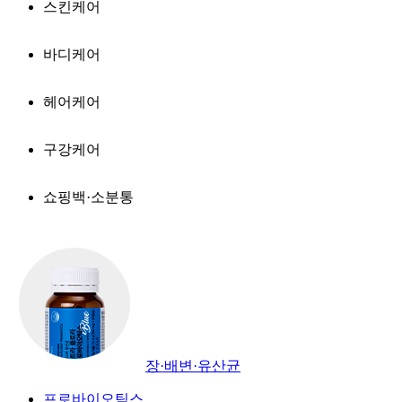
스킨케어
바디케어
헤어케어
구강케어
쇼핑백·소분통
장·배변·유산균
프로바이오틱스