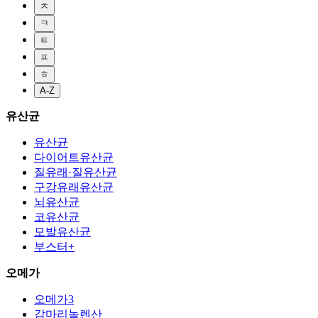
ㅊ
ㅋ
ㅌ
ㅍ
ㅎ
A-Z
유산균
유산균
다이어트유산균
질유래·질유산균
구강유래유산균
뇌유산균
코유산균
모발유산균
부스터+
오메가
오메가3
감마리놀렌산