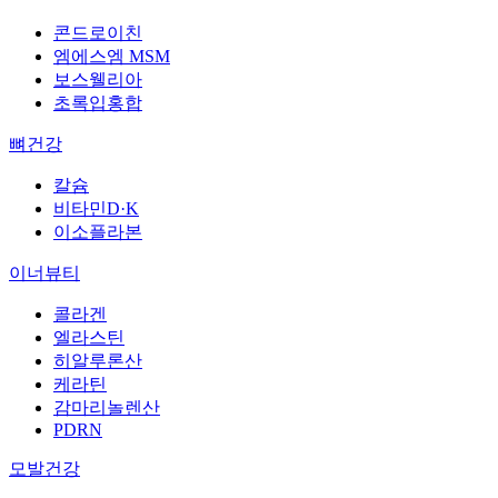
콘드로이친
엠에스엠 MSM
보스웰리아
초록입홍합
뼈건강
칼슘
비타민D·K
이소플라본
이너뷰티
콜라겐
엘라스틴
히알루론산
케라틴
감마리놀렌산
PDRN
모발건강