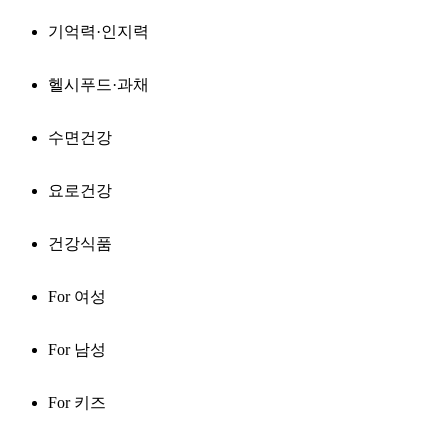
기억력·인지력
헬시푸드·과채
수면건강
요로건강
건강식품
For 여성
For 남성
For 키즈