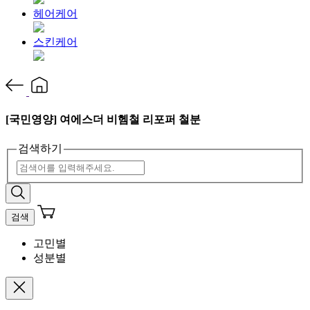
헤어케어
스킨케어
[국민영양] 여에스더 비헴철 리포퍼 철분
검색하기
검색
고민별
성분별