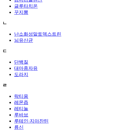
글루타치온
꾸지뽕
ㄴ
난소화성말토덱스트린
뇌유산균
ㄷ
단백질
대마종자유
도라지
ㄹ
락티움
레몬즙
레티놀
루바브
루테인·지아잔틴
류신