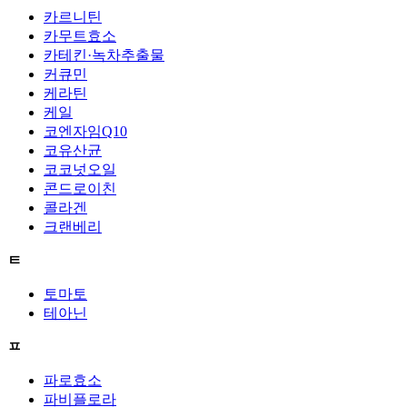
카르니틴
카무트효소
카테킨·녹차추출물
커큐민
케라틴
케일
코엔자임Q10
코유산균
코코넛오일
콘드로이친
콜라겐
크랜베리
ㅌ
토마토
테아닌
ㅍ
파로효소
파비플로라