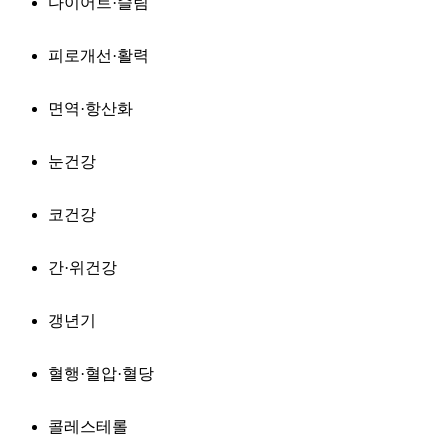
다이어트·슬림
피로개선·활력
면역·항산화
눈건강
코건강
간·위건강
갱년기
혈행·혈압·혈당
콜레스테롤