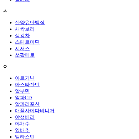
ㅅ
산양유단백질
새싹보리
생강차
스페르미딘
시서스
쏘팔메토
ㅇ
아르기닌
아스타잔틴
알부민
알파CD
알파리포산
애플사이다비니거
야생베리
야채수
양배추
엘라스틴