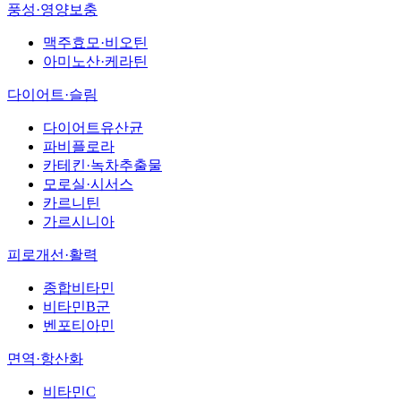
풍성·영양보충
맥주효모·비오틴
아미노산·케라틴
다이어트·슬림
다이어트유산균
파비플로라
카테킨·녹차추출물
모로실·시서스
카르니틴
가르시니아
피로개선·활력
종합비타민
비타민B군
벤포티아민
면역·항산화
비타민C