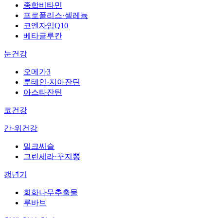
종합비타민
프로폴리스·셀레늄
코엔자임Q10
베타글루칸
눈건강
오메가3
루테인·지아잔틴
아스타잔틴
코건강
간·위건강
밀크씨슬
그린세라·꾸지뽕
갱년기
회화나무추출물
루바브