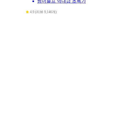
썸머블프 역대급 초특가
4.9 (리뷰 9,146개)