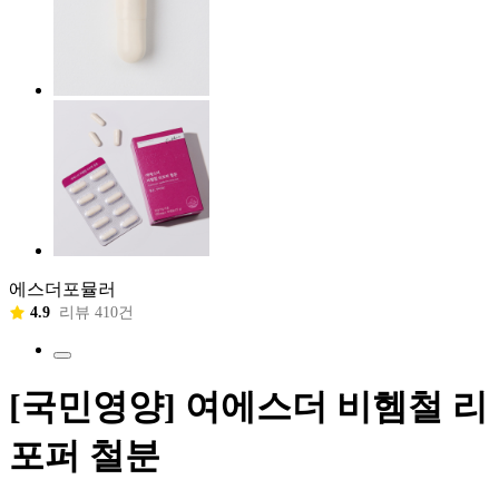
에스더포뮬러
4.9
리뷰 410건
[국민영양] 여에스더 비헴철 리
포퍼 철분