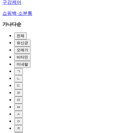
구강케어
쇼핑백·소분통
가나다순
전체
유산균
오메가
비타민
미네랄
ㄱ
ㄴ
ㄷ
ㄹ
ㅁ
ㅂ
ㅅ
ㅇ
ㅈ