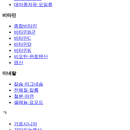
대마종자유·오일류
비타민
종합비타민
비타민B군
비타민C
비타민D
비타민K
비오틴·판토텐산
엽산
미네랄
칼슘·마그네슘
전해질·칼륨
철분·아연
셀레늄·요오드
ㄱ
가르시니아
감마리놀렌산