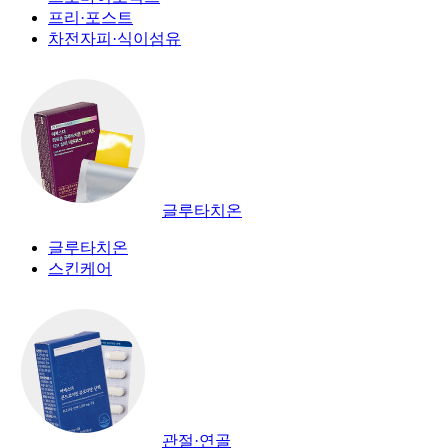
프리·포스트
차전자피·식이섬유
글루타치온
글루타치온
스킨케어
관절·연골