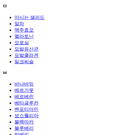
ㅁ
마시는 샐러드
말차
맥주효모
멜라토닌
모로실
모발유산균
모발콜라겐
밀크씨슬
ㅂ
바나바잎
베르가못
베르베린
베타글루칸
벤포티아민
보스웰리아
블랙마카
블루베리
빌베리