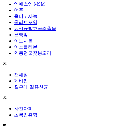
엠에스엠 MSM
여주
옥타코사놀
올리브오일
유산균발효굴추출물
은행잎
이노시톨
이소플라본
인동덩굴꽃봉오리
ㅈ
전해질
제비집
질유래·질유산균
ㅊ
차전자피
초록입홍합
ㅋ