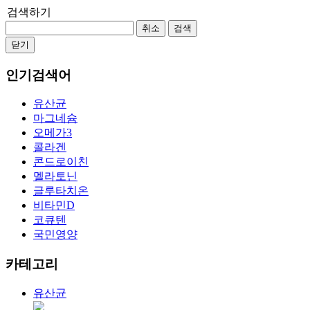
검색하기
취소
검색
닫기
인기검색어
유산균
마그네슘
오메가3
콜라겐
콘드로이친
멜라토닌
글루타치온
비타민D
코큐텐
국민영양
카테고리
유산균