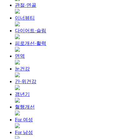
관절·연골
이너뷰티
다이어트·슬림
피로개선·활력
면역
눈건강
간·위건강
갱년기
혈행개선
For 여성
For 남성