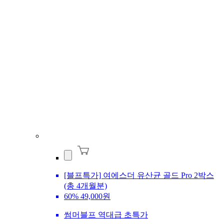
[블프특가] 여에스더 유산균 골드 Pro 2박스
(총 4개월분)
60%
49,000원
썸머블프 역대급 초특가