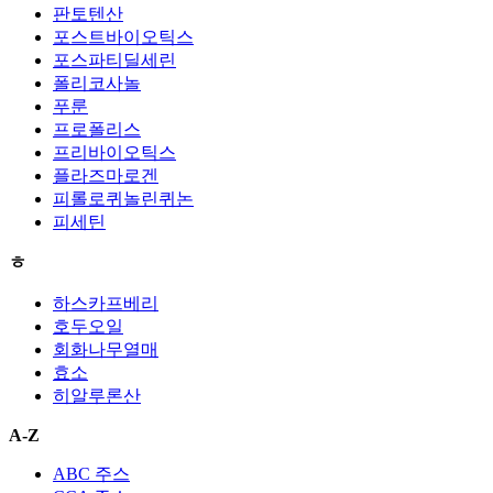
판토텐산
포스트바이오틱스
포스파티딜세린
폴리코사놀
푸룬
프로폴리스
프리바이오틱스
플라즈마로겐
피롤로퀴놀린퀴논
피세틴
ㅎ
하스카프베리
호두오일
회화나무열매
효소
히알루론산
A-Z
ABC 주스