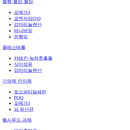
혈행·혈압·혈당
오메가3
코엔자임Q10
감마리놀렌산
바나바잎
은행잎
콜레스테롤
카테킨·녹차추출물
식이섬유
감마리놀렌산
기억력·인지력
포스파티딜세린
PQQ
오메가3
뇌 유산균
헬시푸드·과채