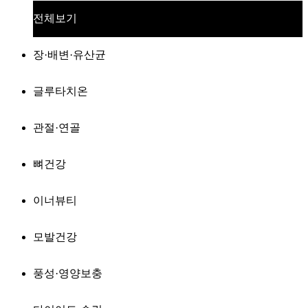
전체보기
장·배변·유산균
글루타치온
관절·연골
뼈건강
이너뷰티
모발건강
풍성·영양보충