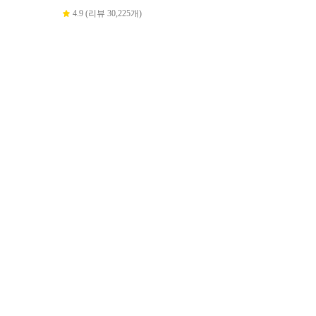
4.9 (리뷰 30,225개)