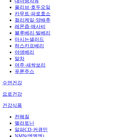
대마종자유
올리브·호두오일
카무트·파로효소
컬리케일·양배추
레몬즙·애사비
블루베리·빌베리
마시는샐러드
하스카프베리
야생베리
말차
여주·새싹보리
푸룬주스
수면건강
요로건강
건강식품
전해질
멜라토닌
알파CD·커큐민
NMN(엔엠엔)