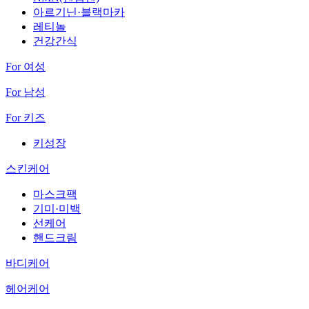
아르기닌·블랙마카
레티놀
건강간식
For 여성
For 남성
For 키즈
키성장
스킨케어
마스크팩
기미·미백
선케어
핸드크림
바디케어
헤어케어