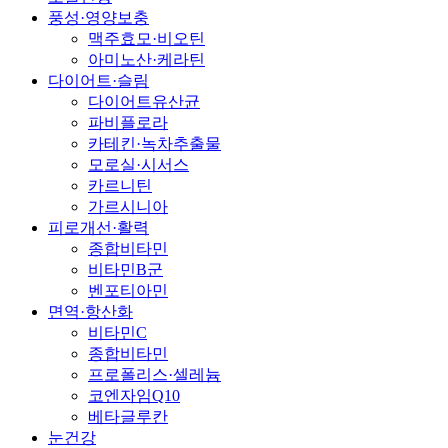
풍성·영양보충
맥주효모·비오틴
아미노산·케라틴
다이어트·슬림
다이어트유산균
파비플로라
카테킨·녹차추출물
모로실·시서스
카르니틴
가르시니아
피로개선·활력
종합비타민
비타민B군
벤포티아민
면역·항산화
비타민C
종합비타민
프로폴리스·셀레늄
코엔자임Q10
베타글루칸
눈건강