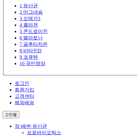
1
유산균
2
마그네슘
3
오메가3
4
콜라겐
5
콘드로이친
6
멜라토닌
7
글루타치온
8
비타민D
9
코큐텐
10
국민영양
로그인
회원가입
고객센터
해외배송
고민별
장·배변·유산균
프로바이오틱스