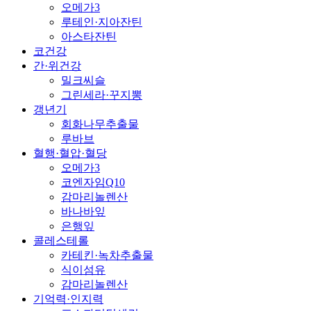
오메가3
루테인·지아잔틴
아스타잔틴
코건강
간·위건강
밀크씨슬
그린세라·꾸지뽕
갱년기
회화나무추출물
루바브
혈행·혈압·혈당
오메가3
코엔자임Q10
감마리놀렌산
바나바잎
은행잎
콜레스테롤
카테킨·녹차추출물
식이섬유
감마리놀렌산
기억력·인지력