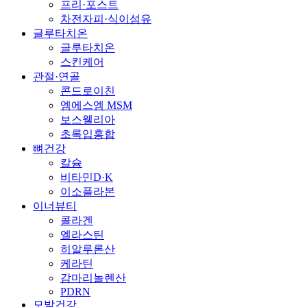
프리·포스트
차전자피·식이섬유
글루타치온
글루타치온
스킨케어
관절·연골
콘드로이친
엠에스엠 MSM
보스웰리아
초록입홍합
뼈건강
칼슘
비타민D·K
이소플라본
이너뷰티
콜라겐
엘라스틴
히알루론산
케라틴
감마리놀렌산
PDRN
모발건강