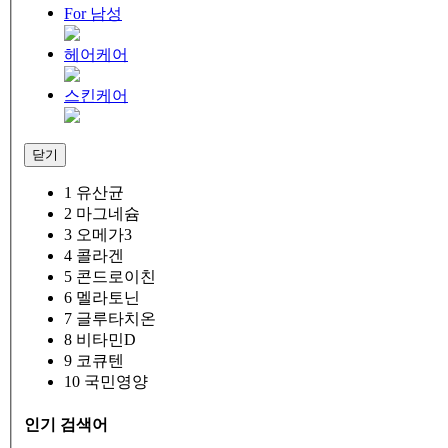
For 남성
헤어케어
스킨케어
닫기
1
유산균
2
마그네슘
3
오메가3
4
콜라겐
5
콘드로이친
6
멜라토닌
7
글루타치온
8
비타민D
9
코큐텐
10
국민영양
인기 검색어