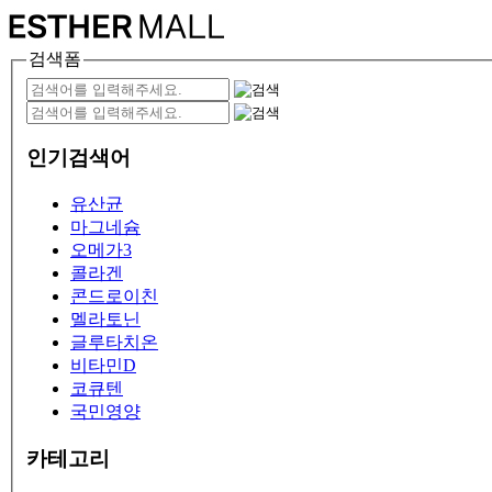
검색폼
인기검색어
유산균
마그네슘
오메가3
콜라겐
콘드로이친
멜라토닌
글루타치온
비타민D
코큐텐
국민영양
카테고리