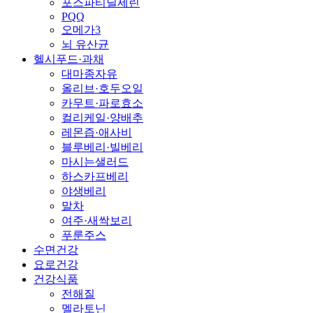
포스파티딜세린
PQQ
오메가3
뇌 유산균
헬시푸드·과채
대마종자유
올리브·호두오일
카무트·파로효소
컬리케일·양배추
레몬즙·애사비
블루베리·빌베리
마시는샐러드
하스카프베리
야생베리
말차
여주·새싹보리
푸룬주스
수면건강
요로건강
건강식품
전해질
멜라토닌