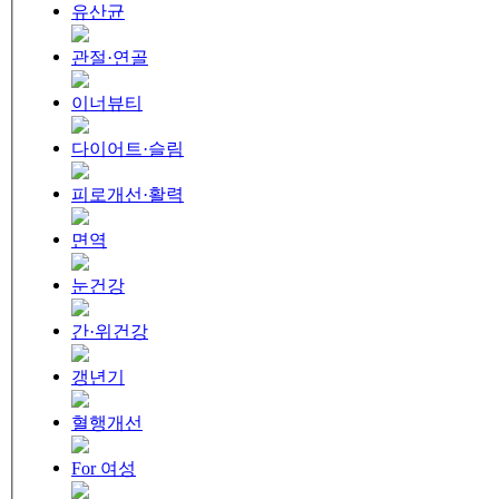
유산균
관절·연골
이너뷰티
다이어트·슬림
피로개선·활력
면역
눈건강
간·위건강
갱년기
혈행개선
For 여성