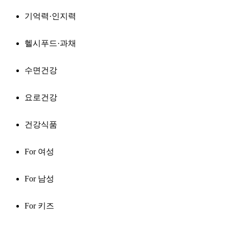
기억력·인지력
헬시푸드·과채
수면건강
요로건강
건강식품
For 여성
For 남성
For 키즈