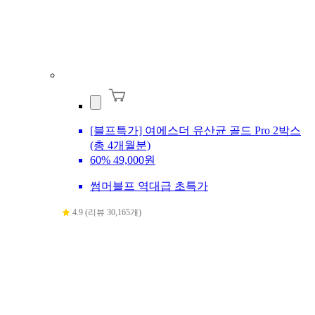
[블프특가] 여에스더 유산균 골드 Pro 2박스
(총 4개월분)
60%
49,000원
썸머블프 역대급 초특가
4.9 (리뷰 30,165개)