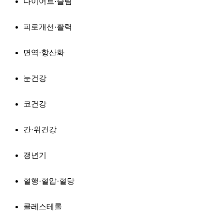
다이어트·슬림
피로개선·활력
면역·항산화
눈건강
코건강
간·위건강
갱년기
혈행·혈압·혈당
콜레스테롤