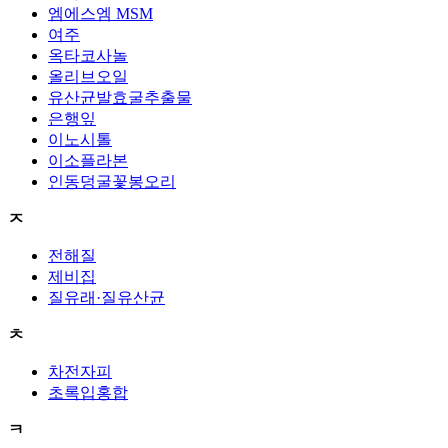
엠에스엠 MSM
여주
옥타코사놀
올리브오일
유산균발효굴추출물
은행잎
이노시톨
이소플라본
인동덩굴꽃봉오리
ㅈ
전해질
제비집
질유래·질유산균
ㅊ
차전자피
초록입홍합
ㅋ