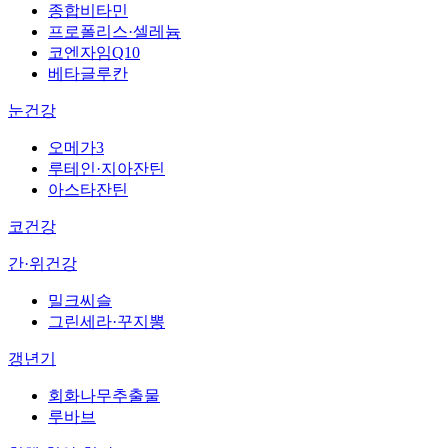
종합비타민
프로폴리스·셀레늄
코엔자임Q10
베타글루칸
눈건강
오메가3
루테인·지아잔틴
아스타잔틴
코건강
간·위건강
밀크씨슬
그린세라·꾸지뽕
갱년기
회화나무추출물
루바브