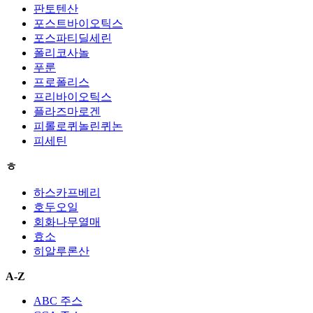
판토텐산
포스트바이오틱스
포스파티딜세린
폴리코사놀
푸룬
프로폴리스
프리바이오틱스
플라즈마로겐
피롤로퀴놀린퀴논
피세틴
ㅎ
하스카프베리
호두오일
회화나무열매
효소
히알루론산
A-Z
ABC 주스