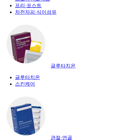
프리·포스트
차전자피·식이섬유
글루타치온
글루타치온
스킨케어
관절·연골