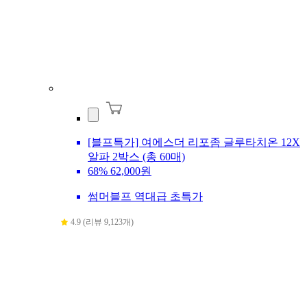
[블프특가] 여에스더 리포좀 글루타치온 12X
알파 2박스 (총 60매)
68%
62,000원
썸머블프 역대급 초특가
4.9 (리뷰 9,123개)