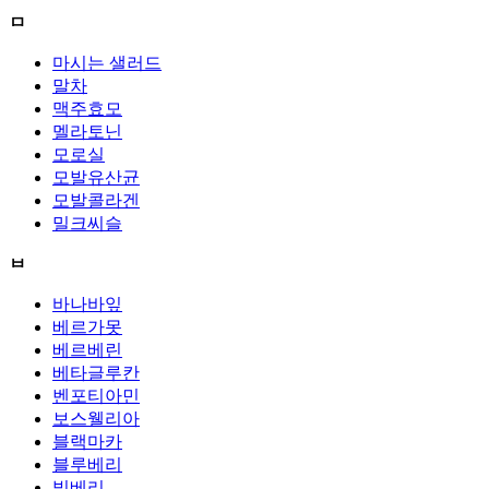
ㅁ
마시는 샐러드
말차
맥주효모
멜라토닌
모로실
모발유산균
모발콜라겐
밀크씨슬
ㅂ
바나바잎
베르가못
베르베린
베타글루칸
벤포티아민
보스웰리아
블랙마카
블루베리
빌베리