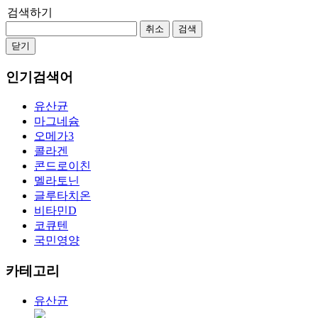
검색하기
취소
검색
닫기
인기검색어
유산균
마그네슘
오메가3
콜라겐
콘드로이친
멜라토닌
글루타치온
비타민D
코큐텐
국민영양
카테고리
유산균