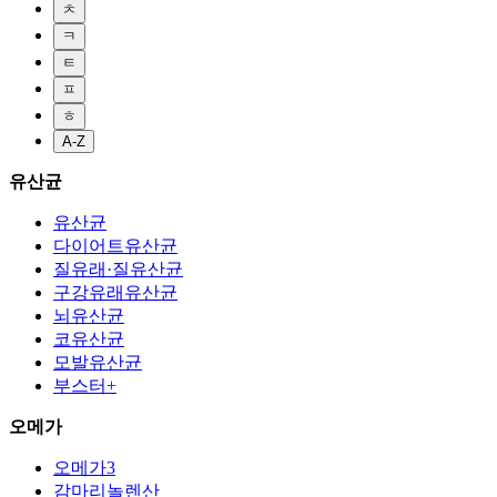
ㅊ
ㅋ
ㅌ
ㅍ
ㅎ
A-Z
유산균
유산균
다이어트유산균
질유래·질유산균
구강유래유산균
뇌유산균
코유산균
모발유산균
부스터+
오메가
오메가3
감마리놀렌산