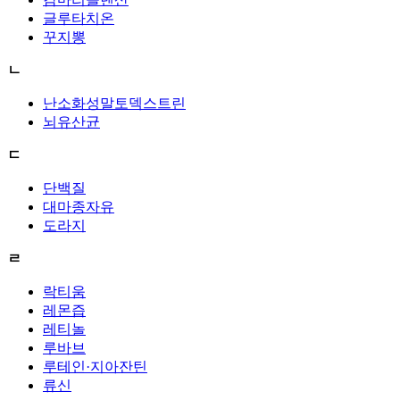
글루타치온
꾸지뽕
ㄴ
난소화성말토덱스트린
뇌유산균
ㄷ
단백질
대마종자유
도라지
ㄹ
락티움
레몬즙
레티놀
루바브
루테인·지아잔틴
류신