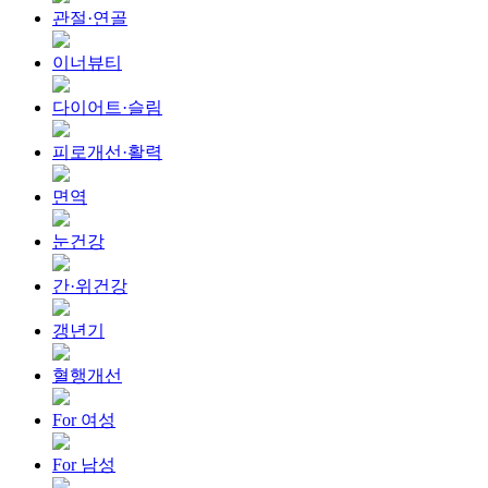
관절·연골
이너뷰티
다이어트·슬림
피로개선·활력
면역
눈건강
간·위건강
갱년기
혈행개선
For 여성
For 남성