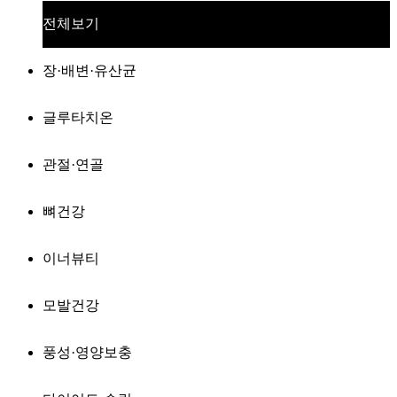
전체보기
장·배변·유산균
글루타치온
관절·연골
뼈건강
이너뷰티
모발건강
풍성·영양보충