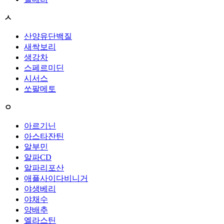
ㅅ
산양유단백질
새싹보리
생강차
스페르미딘
시서스
쏘팔메토
ㅇ
아르기닌
아스타잔틴
알부민
알파CD
알파리포산
애플사이다비니거
야생베리
야채수
양배추
엘라스틴