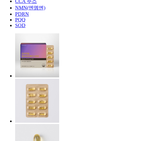
CCA 주스
NMN(엔엠엔)
PDRN
PQQ
SOD