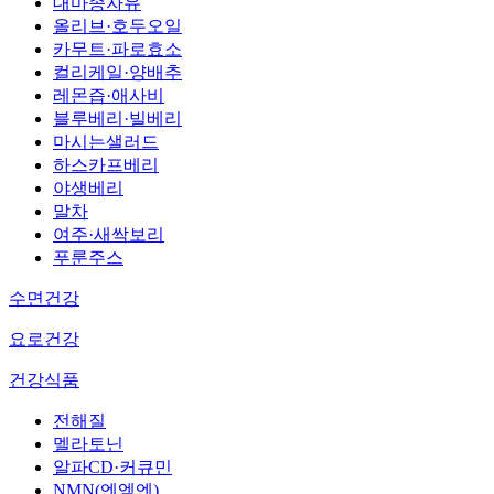
대마종자유
올리브·호두오일
카무트·파로효소
컬리케일·양배추
레몬즙·애사비
블루베리·빌베리
마시는샐러드
하스카프베리
야생베리
말차
여주·새싹보리
푸룬주스
수면건강
요로건강
건강식품
전해질
멜라토닌
알파CD·커큐민
NMN(엔엠엔)