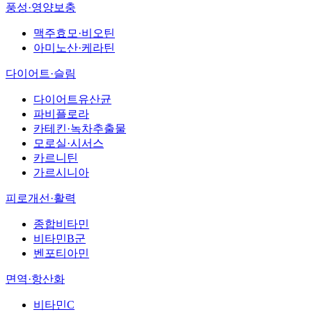
풍성·영양보충
맥주효모·비오틴
아미노산·케라틴
다이어트·슬림
다이어트유산균
파비플로라
카테킨·녹차추출물
모로실·시서스
카르니틴
가르시니아
피로개선·활력
종합비타민
비타민B군
벤포티아민
면역·항산화
비타민C