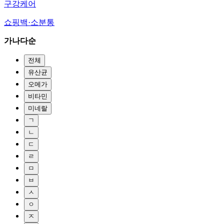
구강케어
쇼핑백·소분통
가나다순
전체
유산균
오메가
비타민
미네랄
ㄱ
ㄴ
ㄷ
ㄹ
ㅁ
ㅂ
ㅅ
ㅇ
ㅈ