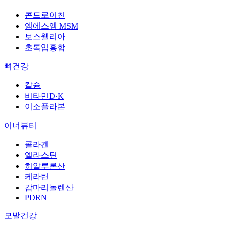
콘드로이친
엠에스엠 MSM
보스웰리아
초록입홍합
뼈건강
칼슘
비타민D·K
이소플라본
이너뷰티
콜라겐
엘라스틴
히알루론산
케라틴
감마리놀렌산
PDRN
모발건강