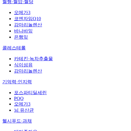
혈행·혈압·혈당
오메가3
코엔자임Q10
감마리놀렌산
바나바잎
은행잎
콜레스테롤
카테킨·녹차추출물
식이섬유
감마리놀렌산
기억력·인지력
포스파티딜세린
PQQ
오메가3
뇌 유산균
헬시푸드·과채