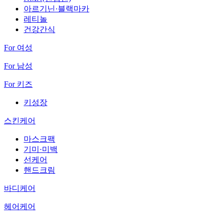
아르기닌·블랙마카
레티놀
건강간식
For 여성
For 남성
For 키즈
키성장
스킨케어
마스크팩
기미·미백
선케어
핸드크림
바디케어
헤어케어