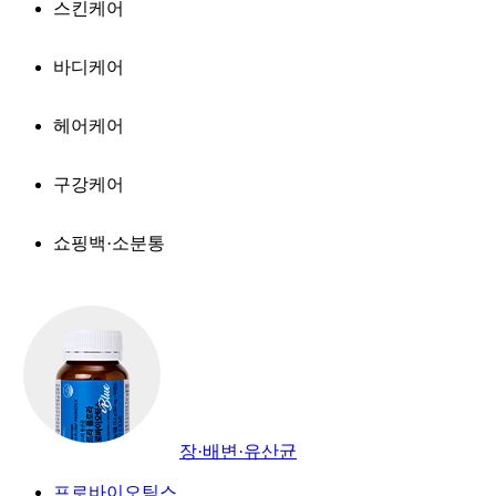
스킨케어
바디케어
헤어케어
구강케어
쇼핑백·소분통
장·배변·유산균
프로바이오틱스