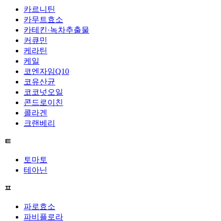
카르니틴
카무트효소
카테킨·녹차추출물
커큐민
케라틴
케일
코엔자임Q10
코유산균
코코넛오일
콘드로이친
콜라겐
크랜베리
ㅌ
토마토
테아닌
ㅍ
파로효소
파비플로라