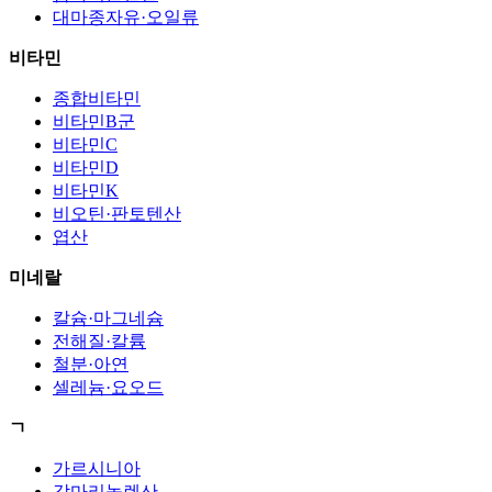
대마종자유·오일류
비타민
종합비타민
비타민B군
비타민C
비타민D
비타민K
비오틴·판토텐산
엽산
미네랄
칼슘·마그네슘
전해질·칼륨
철분·아연
셀레늄·요오드
ㄱ
가르시니아
감마리놀렌산