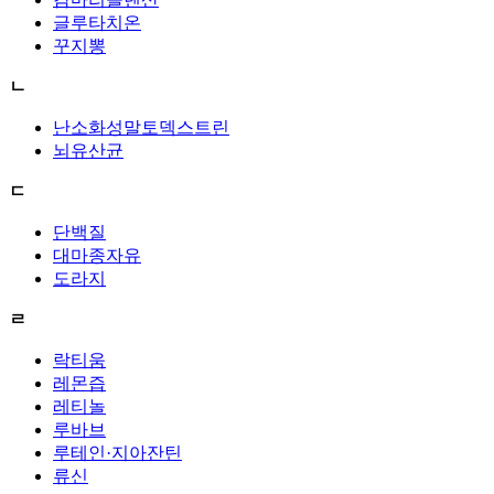
글루타치온
꾸지뽕
ㄴ
난소화성말토덱스트린
뇌유산균
ㄷ
단백질
대마종자유
도라지
ㄹ
락티움
레몬즙
레티놀
루바브
루테인·지아잔틴
류신