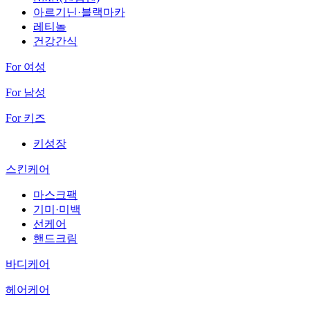
아르기닌·블랙마카
레티놀
건강간식
For 여성
For 남성
For 키즈
키성장
스킨케어
마스크팩
기미·미백
선케어
핸드크림
바디케어
헤어케어