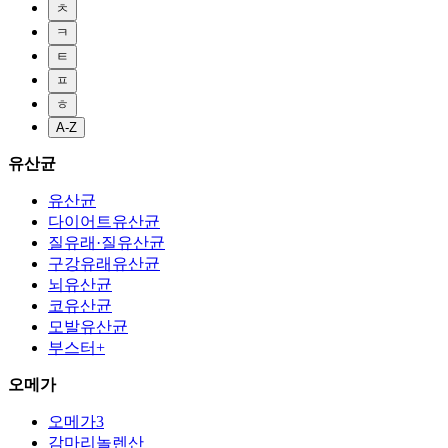
ㅊ
ㅋ
ㅌ
ㅍ
ㅎ
A-Z
유산균
유산균
다이어트유산균
질유래·질유산균
구강유래유산균
뇌유산균
코유산균
모발유산균
부스터+
오메가
오메가3
감마리놀렌산