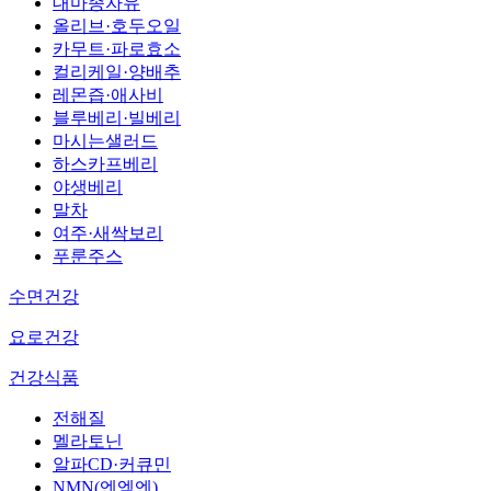
대마종자유
올리브·호두오일
카무트·파로효소
컬리케일·양배추
레몬즙·애사비
블루베리·빌베리
마시는샐러드
하스카프베리
야생베리
말차
여주·새싹보리
푸룬주스
수면건강
요로건강
건강식품
전해질
멜라토닌
알파CD·커큐민
NMN(엔엠엔)