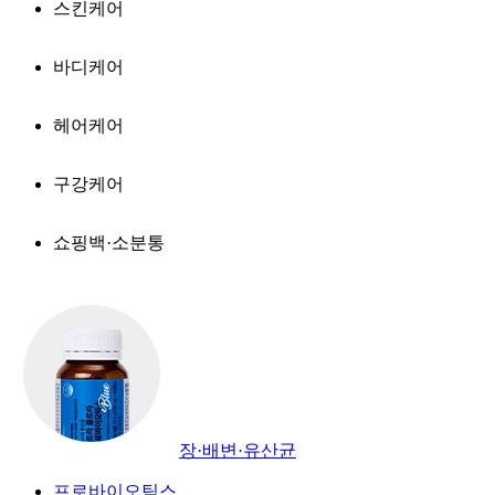
스킨케어
바디케어
헤어케어
구강케어
쇼핑백·소분통
장·배변·유산균
프로바이오틱스