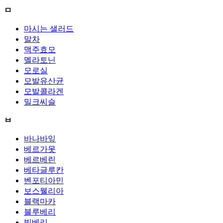
ㅁ
마시는 샐러드
말차
맥주효모
멜라토닌
모로실
모발유산균
모발콜라겐
밀크씨슬
ㅂ
바나바잎
베르가못
베르베린
베타글루칸
벤포티아민
보스웰리아
블랙마카
블루베리
빌베리