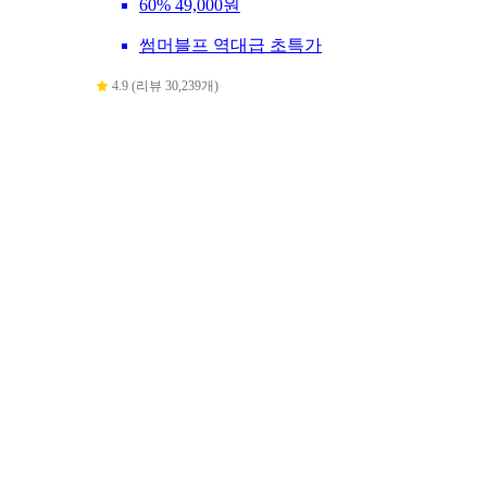
60%
49,000원
썸머블프 역대급 초특가
4.9 (리뷰 30,239개)