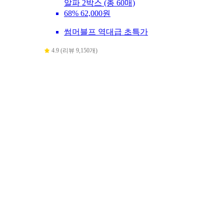
알파 2박스 (총 60매)
68%
62,000원
썸머블프 역대급 초특가
4.9 (리뷰 9,150개)