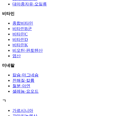
대마종자유·오일류
비타민
종합비타민
비타민B군
비타민C
비타민D
비타민K
비오틴·판토텐산
엽산
미네랄
칼슘·마그네슘
전해질·칼륨
철분·아연
셀레늄·요오드
ㄱ
가르시니아
감마리놀렌산