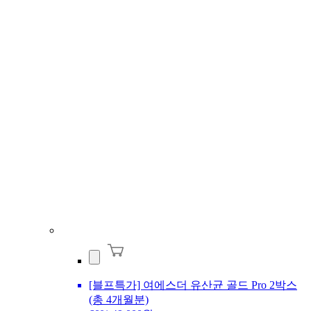
[블프특가] 여에스더 유산균 골드 Pro 2박스
(총 4개월분)