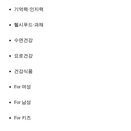
기억력·인지력
헬시푸드·과채
수면건강
요로건강
건강식품
For 여성
For 남성
For 키즈