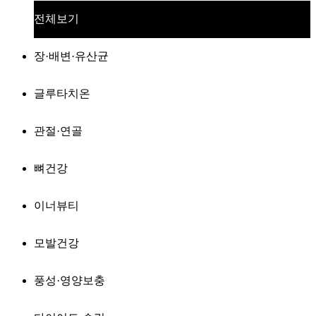
전체보기
장·배변·유산균
글루타치온
관절·연골
뼈건강
이너뷰티
모발건강
풍성·영양보충