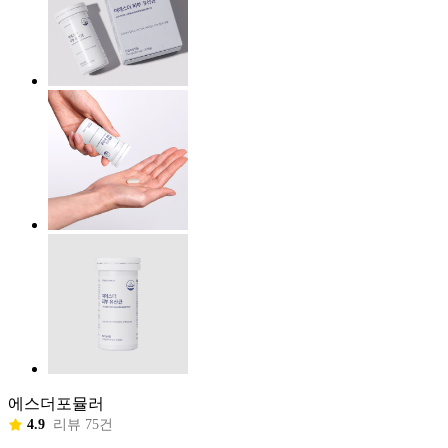
에스더포뮬러
4.9
리뷰 75건