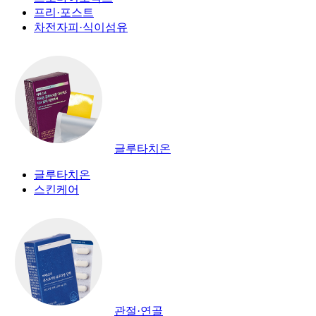
프리·포스트
차전자피·식이섬유
글루타치온
글루타치온
스킨케어
관절·연골