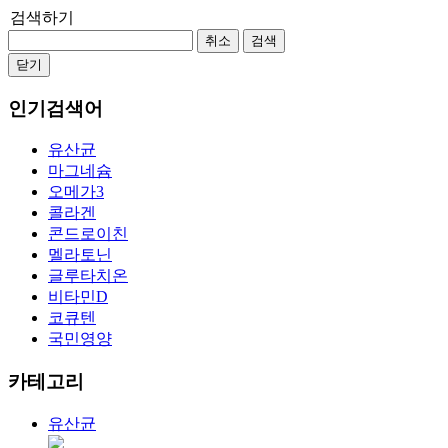
검색하기
취소
검색
닫기
인기검색어
유산균
마그네슘
오메가3
콜라겐
콘드로이친
멜라토닌
글루타치온
비타민D
코큐텐
국민영양
카테고리
유산균