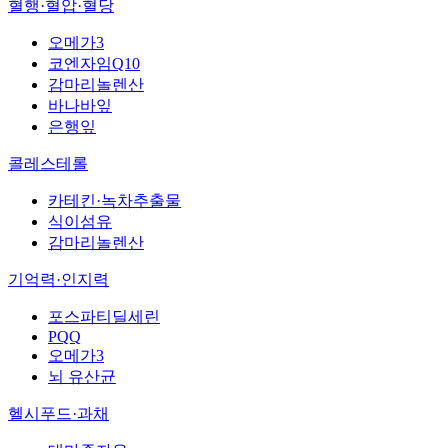
혈행·혈압·혈당
오메가3
코엔자임Q10
감마리놀렌산
바나바잎
은행잎
콜레스테롤
카테킨·녹차추출물
식이섬유
감마리놀렌산
기억력·인지력
포스파티딜세린
PQQ
오메가3
뇌 유산균
헬시푸드·과채