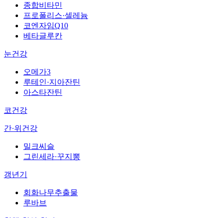
종합비타민
프로폴리스·셀레늄
코엔자임Q10
베타글루칸
눈건강
오메가3
루테인·지아잔틴
아스타잔틴
코건강
간·위건강
밀크씨슬
그린세라·꾸지뽕
갱년기
회화나무추출물
루바브