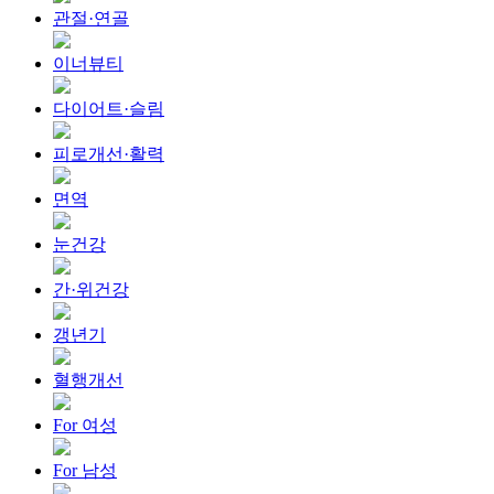
관절·연골
이너뷰티
다이어트·슬림
피로개선·활력
면역
눈건강
간·위건강
갱년기
혈행개선
For 여성
For 남성