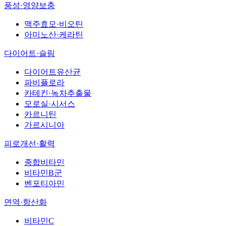
풍성·영양보충
맥주효모·비오틴
아미노산·케라틴
다이어트·슬림
다이어트유산균
파비플로라
카테킨·녹차추출물
모로실·시서스
카르니틴
가르시니아
피로개선·활력
종합비타민
비타민B군
벤포티아민
면역·항산화
비타민C