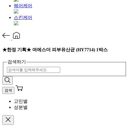
헤어케어
스킨케어
★한정 기획★ 여에스더 피부유산균 (HY7714) 1박스
검색하기
검색
고민별
성분별