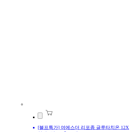
[블프특가] 여에스더 리포좀 글루타치온 12X