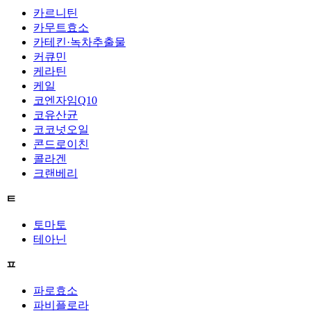
카르니틴
카무트효소
카테킨·녹차추출물
커큐민
케라틴
케일
코엔자임Q10
코유산균
코코넛오일
콘드로이친
콜라겐
크랜베리
ㅌ
토마토
테아닌
ㅍ
파로효소
파비플로라