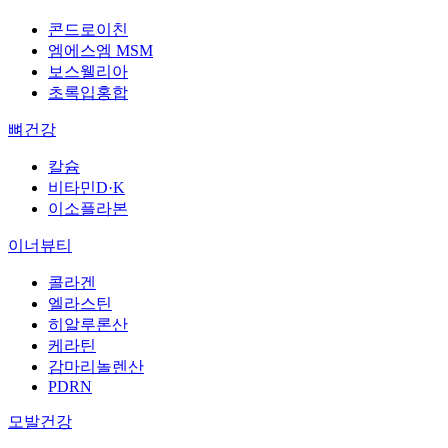
콘드로이친
엠에스엠 MSM
보스웰리아
초록입홍합
뼈건강
칼슘
비타민D·K
이소플라본
이너뷰티
콜라겐
엘라스틴
히알루론산
케라틴
감마리놀렌산
PDRN
모발건강