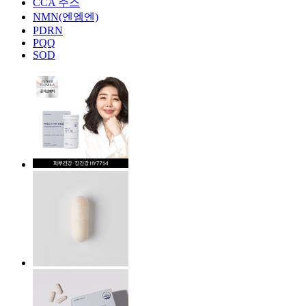
CCA 주스
NMN(엔엠엔)
PDRN
PQQ
SOD