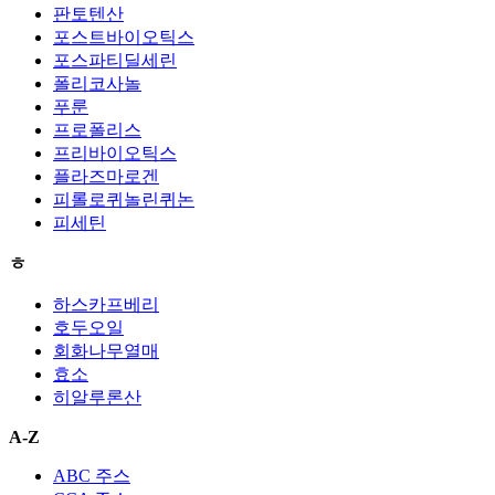
판토텐산
포스트바이오틱스
포스파티딜세린
폴리코사놀
푸룬
프로폴리스
프리바이오틱스
플라즈마로겐
피롤로퀴놀린퀴논
피세틴
ㅎ
하스카프베리
호두오일
회화나무열매
효소
히알루론산
A-Z
ABC 주스