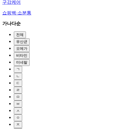
구강케어
쇼핑백·소분통
가나다순
전체
유산균
오메가
비타민
미네랄
ㄱ
ㄴ
ㄷ
ㄹ
ㅁ
ㅂ
ㅅ
ㅇ
ㅈ