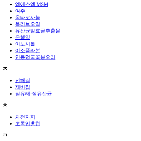
엠에스엠 MSM
여주
옥타코사놀
올리브오일
유산균발효굴추출물
은행잎
이노시톨
이소플라본
인동덩굴꽃봉오리
ㅈ
전해질
제비집
질유래·질유산균
ㅊ
차전자피
초록입홍합
ㅋ