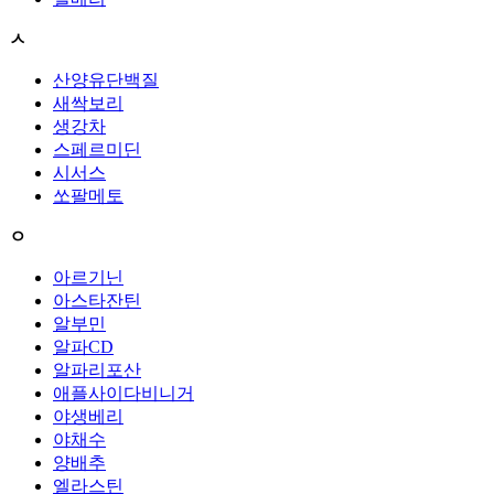
ㅅ
산양유단백질
새싹보리
생강차
스페르미딘
시서스
쏘팔메토
ㅇ
아르기닌
아스타잔틴
알부민
알파CD
알파리포산
애플사이다비니거
야생베리
야채수
양배추
엘라스틴