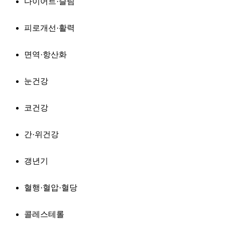
다이어트·슬림
피로개선·활력
면역·항산화
눈건강
코건강
간·위건강
갱년기
혈행·혈압·혈당
콜레스테롤