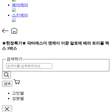
헤어케어
스킨케어
★한정특가★ 닥터에스더 엔케이 이뮨 알로에 베라 트리플 맥
스 3박스
검색하기
검색
고민별
성분별