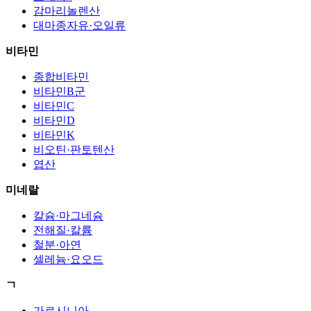
감마리놀렌산
대마종자유·오일류
비타민
종합비타민
비타민B군
비타민C
비타민D
비타민K
비오틴·판토텐산
엽산
미네랄
칼슘·마그네슘
전해질·칼륨
철분·아연
셀레늄·요오드
ㄱ
가르시니아