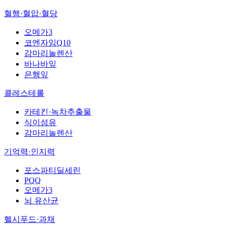
혈행·혈압·혈당
오메가3
코엔자임Q10
감마리놀렌산
바나바잎
은행잎
콜레스테롤
카테킨·녹차추출물
식이섬유
감마리놀렌산
기억력·인지력
포스파티딜세린
PQQ
오메가3
뇌 유산균
헬시푸드·과채