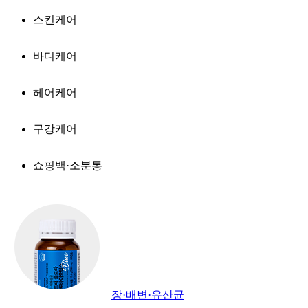
스킨케어
바디케어
헤어케어
구강케어
쇼핑백·소분통
장·배변·유산균