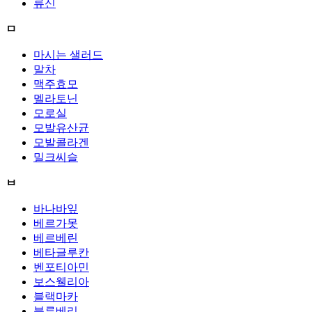
류신
ㅁ
마시는 샐러드
말차
맥주효모
멜라토닌
모로실
모발유산균
모발콜라겐
밀크씨슬
ㅂ
바나바잎
베르가못
베르베린
베타글루칸
벤포티아민
보스웰리아
블랙마카
블루베리