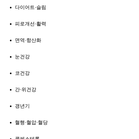
다이어트·슬림
피로개선·활력
면역·항산화
눈건강
코건강
간·위건강
갱년기
혈행·혈압·혈당
콜레스테롤