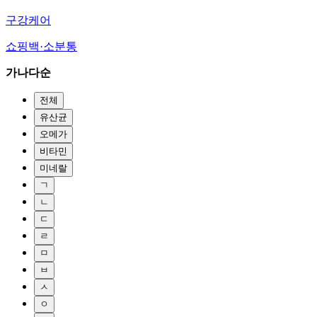
구강케어
쇼핑백·소분통
가나다순
전체
유산균
오메가
비타민
미네랄
ㄱ
ㄴ
ㄷ
ㄹ
ㅁ
ㅂ
ㅅ
ㅇ