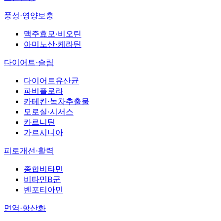
풍성·영양보충
맥주효모·비오틴
아미노산·케라틴
다이어트·슬림
다이어트유산균
파비플로라
카테킨·녹차추출물
모로실·시서스
카르니틴
가르시니아
피로개선·활력
종합비타민
비타민B군
벤포티아민
면역·항산화