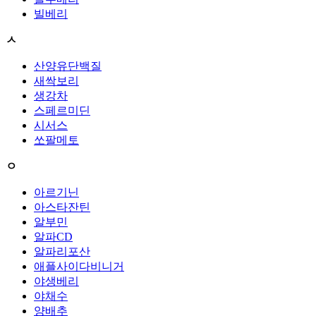
빌베리
ㅅ
산양유단백질
새싹보리
생강차
스페르미딘
시서스
쏘팔메토
ㅇ
아르기닌
아스타잔틴
알부민
알파CD
알파리포산
애플사이다비니거
야생베리
야채수
양배추