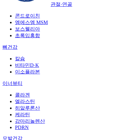
관절·연골
콘드로이친
엠에스엠 MSM
보스웰리아
초록입홍합
뼈건강
칼슘
비타민D·K
이소플라본
이너뷰티
콜라겐
엘라스틴
히알루론산
케라틴
감마리놀렌산
PDRN
모발건강