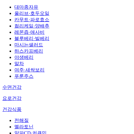
대마종자유
올리브·호두오일
카무트·파로효소
컬리케일·양배추
레몬즙·애사비
블루베리·빌베리
마시는샐러드
하스카프베리
야생베리
말차
여주·새싹보리
푸룬주스
수면건강
요로건강
건강식품
전해질
멜라토닌
알파CD·커큐민