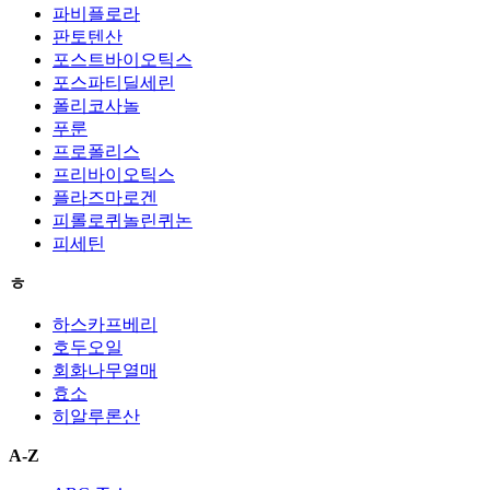
파비플로라
판토텐산
포스트바이오틱스
포스파티딜세린
폴리코사놀
푸룬
프로폴리스
프리바이오틱스
플라즈마로겐
피롤로퀴놀린퀴논
피세틴
ㅎ
하스카프베리
호두오일
회화나무열매
효소
히알루론산
A-Z