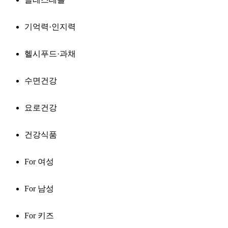
기억력·인지력
헬시푸드·과채
수면건강
요로건강
건강식품
For 여성
For 남성
For 키즈