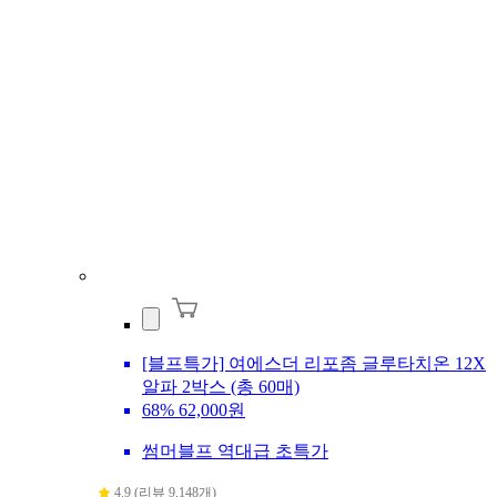
[블프특가] 여에스더 리포좀 글루타치온 12X
알파 2박스 (총 60매)
68%
62,000원
썸머블프 역대급 초특가
4.9 (리뷰 9,148개)