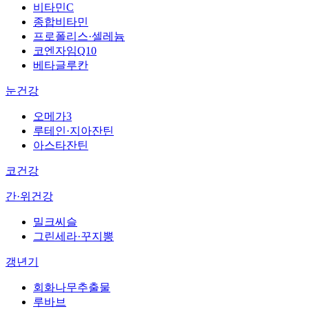
비타민C
종합비타민
프로폴리스·셀레늄
코엔자임Q10
베타글루칸
눈건강
오메가3
루테인·지아잔틴
아스타잔틴
코건강
간·위건강
밀크씨슬
그린세라·꾸지뽕
갱년기
회화나무추출물
루바브