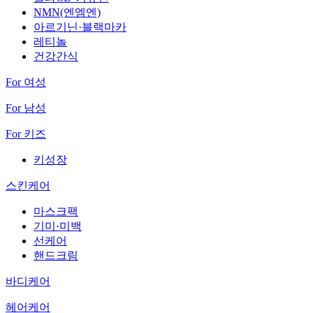
NMN(엔엠엔)
아르기닌·블랙마카
레티놀
건강간식
For 여성
For 남성
For 키즈
키성장
스킨케어
마스크팩
기미·미백
선케어
핸드크림
바디케어
헤어케어