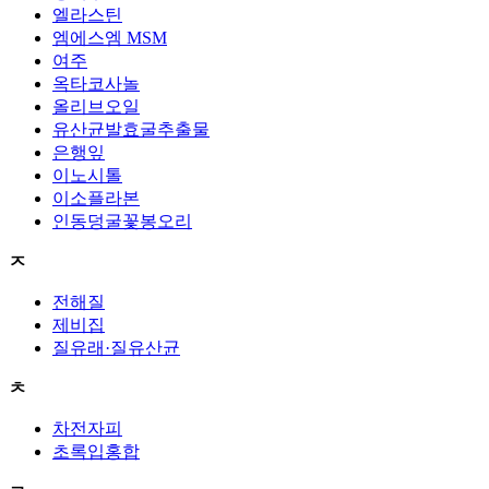
엘라스틴
엠에스엠 MSM
여주
옥타코사놀
올리브오일
유산균발효굴추출물
은행잎
이노시톨
이소플라본
인동덩굴꽃봉오리
ㅈ
전해질
제비집
질유래·질유산균
ㅊ
차전자피
초록입홍합