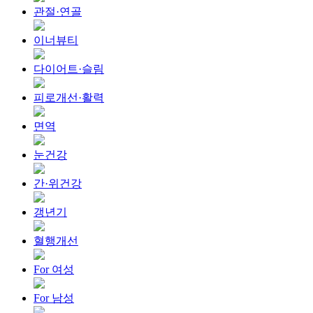
관절·연골
이너뷰티
다이어트·슬림
피로개선·활력
면역
눈건강
간·위건강
갱년기
혈행개선
For 여성
For 남성