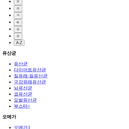
ㅈ
ㅊ
ㅋ
ㅌ
ㅍ
ㅎ
A-Z
유산균
유산균
다이어트유산균
질유래·질유산균
구강유래유산균
뇌유산균
코유산균
모발유산균
부스터+
오메가
오메가3