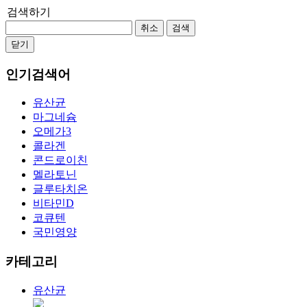
검색하기
취소
검색
닫기
인기검색어
유산균
마그네슘
오메가3
콜라겐
콘드로이친
멜라토닌
글루타치온
비타민D
코큐텐
국민영양
카테고리
유산균