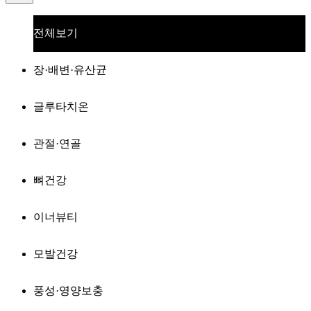
전체보기
장·배변·유산균
글루타치온
관절·연골
뼈건강
이너뷰티
모발건강
풍성·영양보충