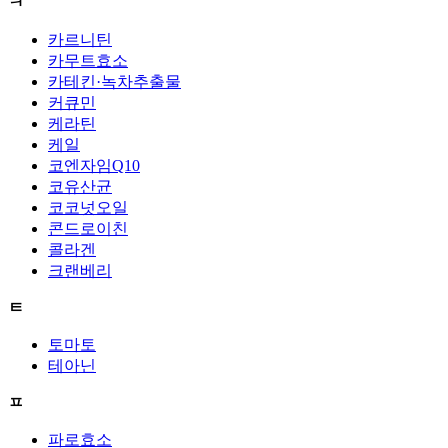
ㅋ
카르니틴
카무트효소
카테킨·녹차추출물
커큐민
케라틴
케일
코엔자임Q10
코유산균
코코넛오일
콘드로이친
콜라겐
크랜베리
ㅌ
토마토
테아닌
ㅍ
파로효소