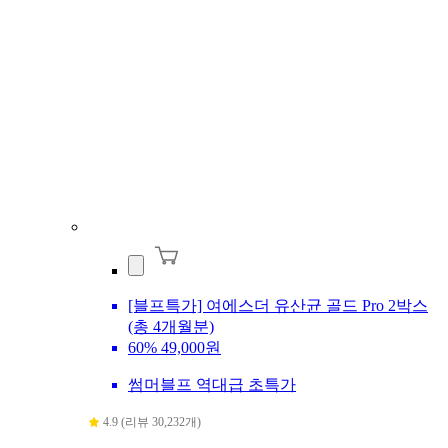
[블프특가] 여에스더 유산균 골드 Pro 2박스
(총 4개월분)
60%
49,000원
썸머블프 역대급 초특가
4.9 (리뷰 30,232개)