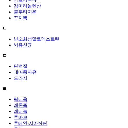
감마리놀렌산
글루타치온
꾸지뽕
ㄴ
난소화성말토덱스트린
뇌유산균
ㄷ
단백질
대마종자유
도라지
ㄹ
락티움
레몬즙
레티놀
루바브
루테인·지아잔틴