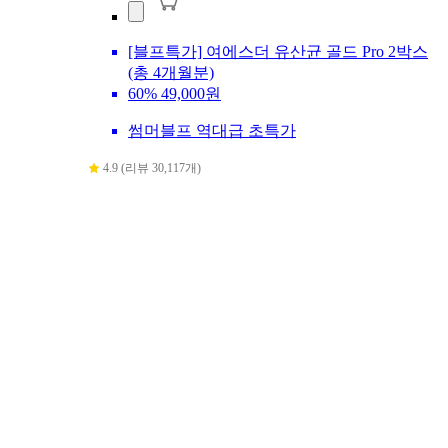
[블프특가] 여에스더 유산균 골드 Pro 2박스
(총 4개월분)
60%
49,000원
썸머블프 역대급 초특가
4.9 (리뷰 30,117개)