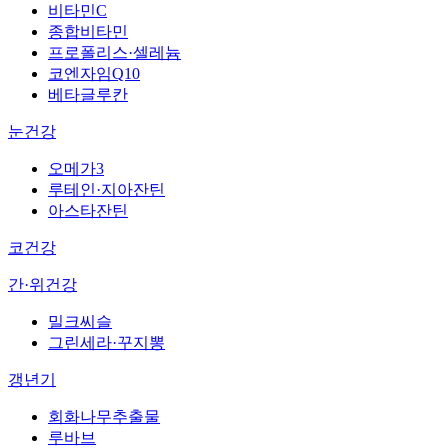
비타민C
종합비타민
프로폴리스·셀레늄
코엔자임Q10
베타글루칸
눈건강
오메가3
루테인·지아잔틴
아스타잔틴
코건강
간·위건강
밀크씨슬
그린세라·꾸지뽕
갱년기
회화나무추출물
루바브