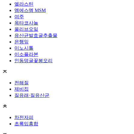
엘라스틴
엠에스엠 MSM
여주
옥타코사놀
올리브오일
유산균발효굴추출물
은행잎
이노시톨
이소플라본
인동덩굴꽃봉오리
ㅈ
전해질
제비집
질유래·질유산균
ㅊ
차전자피
초록입홍합