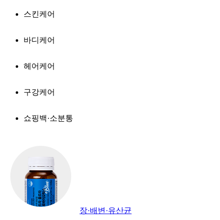
스킨케어
바디케어
헤어케어
구강케어
쇼핑백·소분통
장·배변·유산균