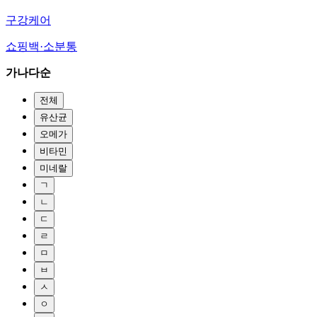
구강케어
쇼핑백·소분통
가나다순
전체
유산균
오메가
비타민
미네랄
ㄱ
ㄴ
ㄷ
ㄹ
ㅁ
ㅂ
ㅅ
ㅇ