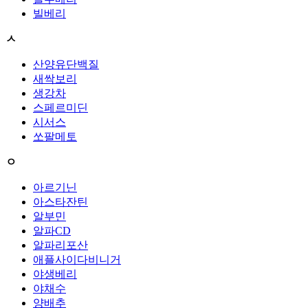
빌베리
ㅅ
산양유단백질
새싹보리
생강차
스페르미딘
시서스
쏘팔메토
ㅇ
아르기닌
아스타잔틴
알부민
알파CD
알파리포산
애플사이다비니거
야생베리
야채수
양배추