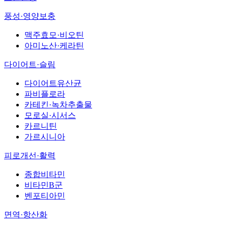
풍성·영양보충
맥주효모·비오틴
아미노산·케라틴
다이어트·슬림
다이어트유산균
파비플로라
카테킨·녹차추출물
모로실·시서스
카르니틴
가르시니아
피로개선·활력
종합비타민
비타민B군
벤포티아민
면역·항산화