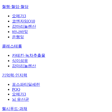
혈행·혈압·혈당
오메가3
코엔자임Q10
감마리놀렌산
바나바잎
은행잎
콜레스테롤
카테킨·녹차추출물
식이섬유
감마리놀렌산
기억력·인지력
포스파티딜세린
PQQ
오메가3
뇌 유산균
헬시푸드·과채