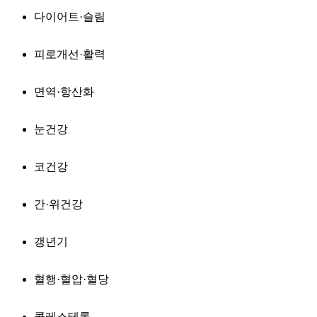
다이어트·슬림
피로개선·활력
면역·항산화
눈건강
코건강
간·위건강
갱년기
혈행·혈압·혈당
콜레스테롤