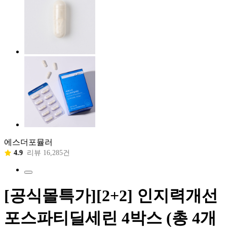
에스더포뮬러
4.9
리뷰 16,285건
[공식몰특가][2+2] 인지력개선
포스파티딜세린 4박스 (총 4개