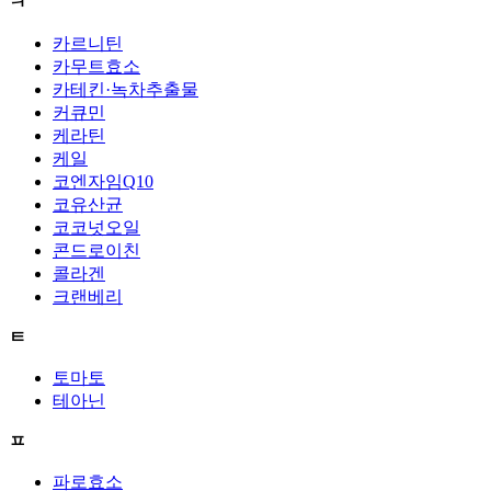
ㅋ
카르니틴
카무트효소
카테킨·녹차추출물
커큐민
케라틴
케일
코엔자임Q10
코유산균
코코넛오일
콘드로이친
콜라겐
크랜베리
ㅌ
토마토
테아닌
ㅍ
파로효소