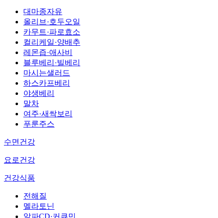
대마종자유
올리브·호두오일
카무트·파로효소
컬리케일·양배추
레몬즙·애사비
블루베리·빌베리
마시는샐러드
하스카프베리
야생베리
말차
여주·새싹보리
푸룬주스
수면건강
요로건강
건강식품
전해질
멜라토닌
알파CD·커큐민