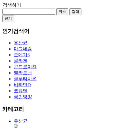
검색하기
취소
검색
닫기
인기검색어
유산균
마그네슘
오메가3
콜라겐
콘드로이친
멜라토닌
글루타치온
비타민D
코큐텐
국민영양
카테고리
유산균