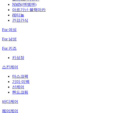
NMN(엔엠엔)
아르기닌·블랙마카
레티놀
건강간식
For 여성
For 남성
For 키즈
키성장
스킨케어
마스크팩
기미·미백
선케어
핸드크림
바디케어
헤어케어