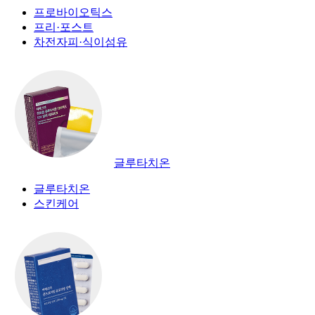
프로바이오틱스
프리·포스트
차전자피·식이섬유
글루타치온
글루타치온
스킨케어