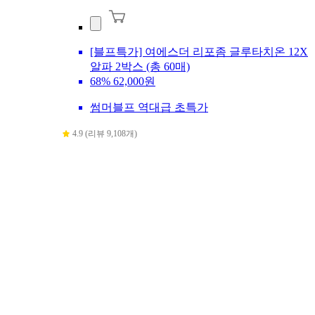
[블프특가] 여에스더 리포좀 글루타치온 12X
알파 2박스 (총 60매)
68%
62,000원
썸머블프 역대급 초특가
4.9 (리뷰 9,108개)