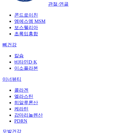
관절·연골
콘드로이친
엠에스엠 MSM
보스웰리아
초록입홍합
뼈건강
칼슘
비타민D·K
이소플라본
이너뷰티
콜라겐
엘라스틴
히알루론산
케라틴
감마리놀렌산
PDRN
모발건강