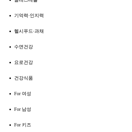
기억력·인지력
헬시푸드·과채
수면건강
요로건강
건강식품
For 여성
For 남성
For 키즈