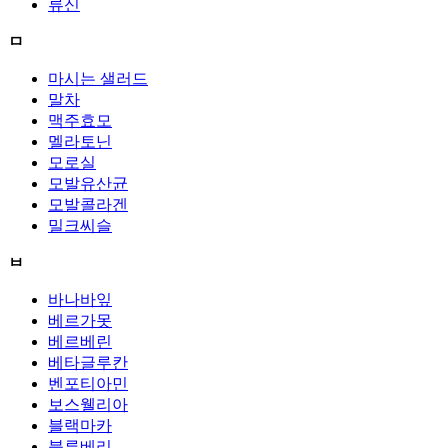
류신
ㅁ
마시는 샐러드
말차
맥주효모
멜라토닌
모로실
모발유산균
모발콜라겐
밀크씨슬
ㅂ
바나바잎
베르가못
베르베린
베타글루칸
벤포티아민
보스웰리아
블랙마카
블루베리