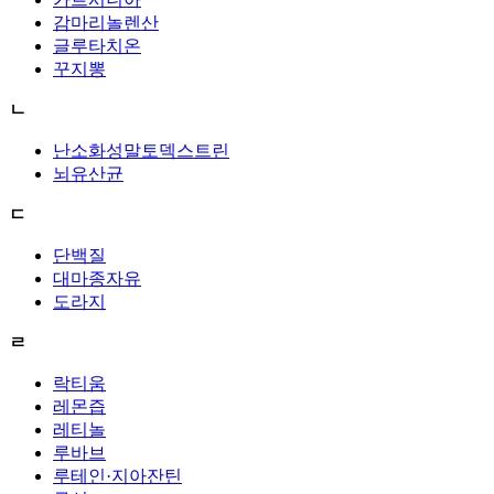
감마리놀렌산
글루타치온
꾸지뽕
ㄴ
난소화성말토덱스트린
뇌유산균
ㄷ
단백질
대마종자유
도라지
ㄹ
락티움
레몬즙
레티놀
루바브
루테인·지아잔틴