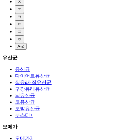
ㅈ
ㅊ
ㅋ
ㅌ
ㅍ
ㅎ
A-Z
유산균
유산균
다이어트유산균
질유래·질유산균
구강유래유산균
뇌유산균
코유산균
모발유산균
부스터+
오메가
오메가3