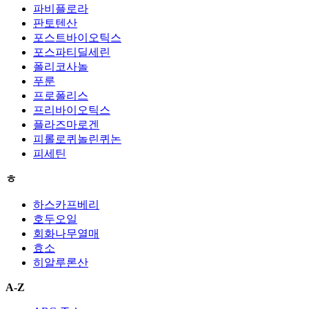
파비플로라
판토텐산
포스트바이오틱스
포스파티딜세린
폴리코사놀
푸룬
프로폴리스
프리바이오틱스
플라즈마로겐
피롤로퀴놀린퀴논
피세틴
ㅎ
하스카프베리
호두오일
회화나무열매
효소
히알루론산
A-Z