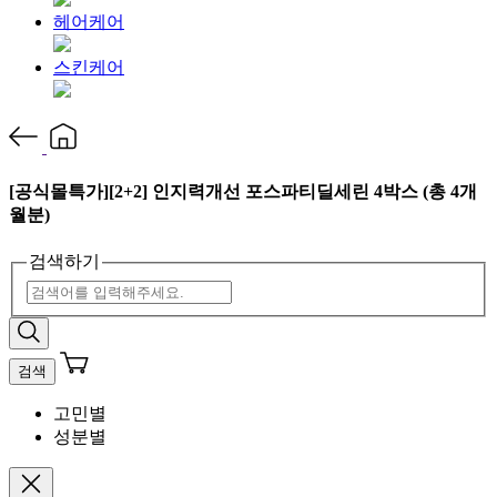
헤어케어
스킨케어
[공식몰특가][2+2] 인지력개선 포스파티딜세린 4박스 (총 4개
월분)
검색하기
검색
고민별
성분별