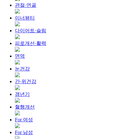
관절·연골
이너뷰티
다이어트·슬림
피로개선·활력
면역
눈건강
간·위건강
갱년기
혈행개선
For 여성
For 남성