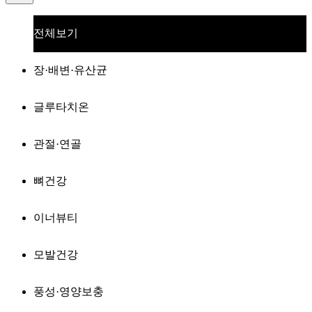
전체보기
장·배변·유산균
글루타치온
관절·연골
뼈건강
이너뷰티
모발건강
풍성·영양보충