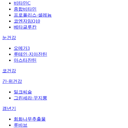
비타민C
종합비타민
프로폴리스·셀레늄
코엔자임Q10
베타글루칸
눈건강
오메가3
루테인·지아잔틴
아스타잔틴
코건강
간·위건강
밀크씨슬
그린세라·꾸지뽕
갱년기
회화나무추출물
루바브