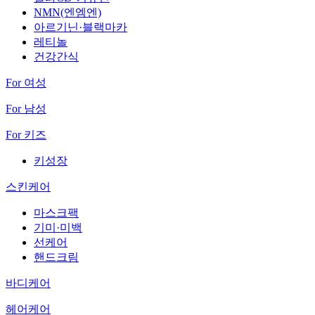
NMN(엔엠엔)
아르기닌·블랙마카
레티놀
건강간식
For 여성
For 남성
For 키즈
키성장
스킨케어
마스크팩
기미·미백
선케어
핸드크림
바디케어
헤어케어