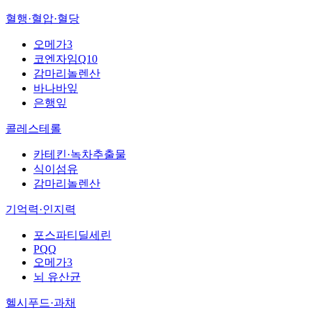
혈행·혈압·혈당
오메가3
코엔자임Q10
감마리놀렌산
바나바잎
은행잎
콜레스테롤
카테킨·녹차추출물
식이섬유
감마리놀렌산
기억력·인지력
포스파티딜세린
PQQ
오메가3
뇌 유산균
헬시푸드·과채