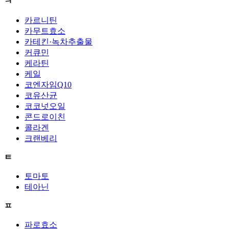
ㅋ
카르니틴
카무트효소
카테킨·녹차추출물
커큐민
케라틴
케일
코엔자임Q10
코유산균
코코넛오일
콘드로이친
콜라겐
크랜베리
ㅌ
토마토
테아닌
ㅍ
파로효소