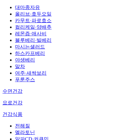
대마종자유
올리브·호두오일
카무트·파로효소
컬리케일·양배추
레몬즙·애사비
블루베리·빌베리
마시는샐러드
하스카프베리
야생베리
말차
여주·새싹보리
푸룬주스
수면건강
요로건강
건강식품
전해질
멜라토닌
알파CD·커큐민