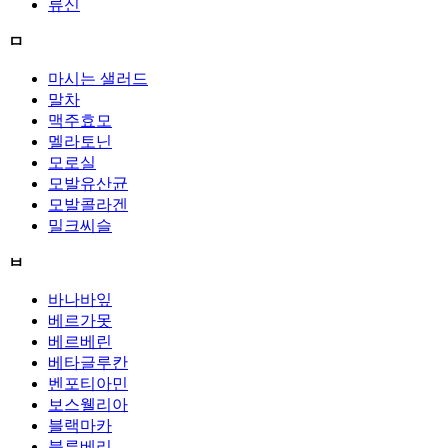
류신
ㅁ
마시는 샐러드
말차
맥주효모
멜라토닌
모로실
모발유산균
모발콜라겐
밀크씨슬
ㅂ
바나바잎
베르가못
베르베린
베타글루칸
벤포티아민
보스웰리아
블랙마카
블루베리