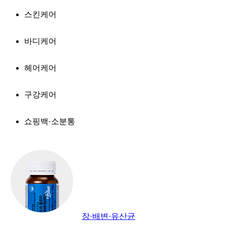
스킨케어
바디케어
헤어케어
구강케어
쇼핑백·소분통
장·배변·유산균