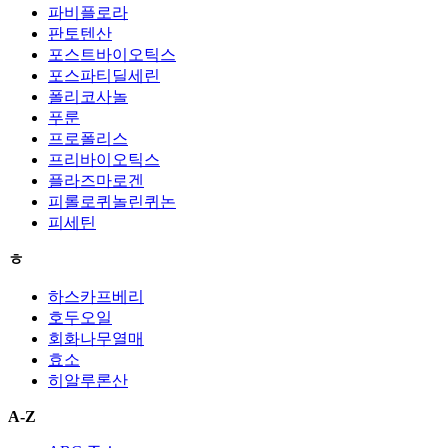
파비플로라
판토텐산
포스트바이오틱스
포스파티딜세린
폴리코사놀
푸룬
프로폴리스
프리바이오틱스
플라즈마로겐
피롤로퀴놀린퀴논
피세틴
ㅎ
하스카프베리
호두오일
회화나무열매
효소
히알루론산
A-Z