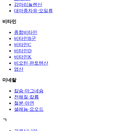
감마리놀렌산
대마종자유·오일류
비타민
종합비타민
비타민B군
비타민C
비타민D
비타민K
비오틴·판토텐산
엽산
미네랄
칼슘·마그네슘
전해질·칼륨
철분·아연
셀레늄·요오드
ㄱ
가르시니아