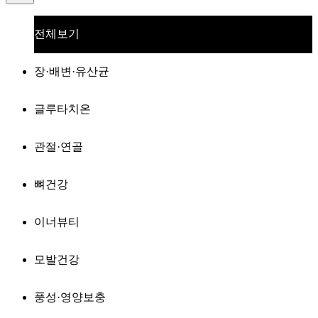
전체보기
장·배변·유산균
글루타치온
관절·연골
뼈건강
이너뷰티
모발건강
풍성·영양보충