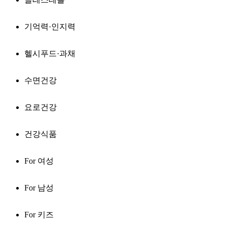
기억력·인지력
헬시푸드·과채
수면건강
요로건강
건강식품
For 여성
For 남성
For 키즈