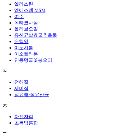
엘라스틴
엠에스엠 MSM
여주
옥타코사놀
올리브오일
유산균발효굴추출물
은행잎
이노시톨
이소플라본
인동덩굴꽃봉오리
ㅈ
전해질
제비집
질유래·질유산균
ㅊ
차전자피
초록입홍합