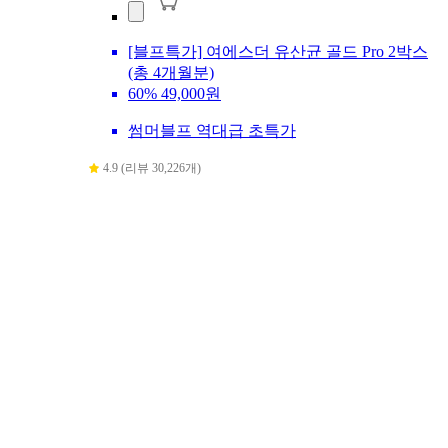
[블프특가] 여에스더 유산균 골드 Pro 2박스
(총 4개월분)
60%
49,000원
썸머블프 역대급 초특가
4.9 (리뷰 30,226개)