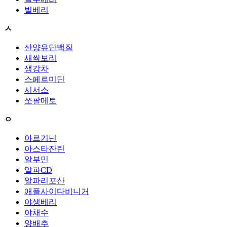
빌베리
ㅅ
산양유단백질
새싹보리
생강차
스페르미딘
시서스
쏘팔메토
ㅇ
아르기닌
아스타잔틴
알부민
알파CD
알파리포산
애플사이다비니거
야생베리
야채수
양배추