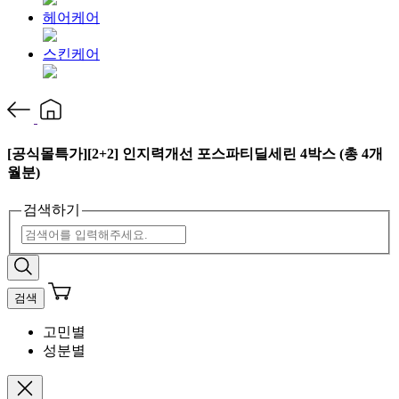
헤어케어
스킨케어
[공식몰특가][2+2] 인지력개선 포스파티딜세린 4박스 (총 4개
월분)
검색하기
검색
고민별
성분별