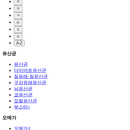
ㅈ
ㅊ
ㅋ
ㅌ
ㅍ
ㅎ
A-Z
유산균
유산균
다이어트유산균
질유래·질유산균
구강유래유산균
뇌유산균
코유산균
모발유산균
부스터+
오메가
오메가3