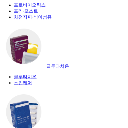
프로바이오틱스
프리·포스트
차전자피·식이섬유
글루타치온
글루타치온
스킨케어