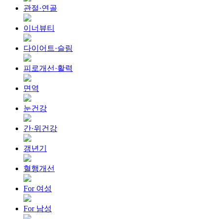
관절·연골
이너뷰티
다이어트·슬림
피로개선·활력
면역
눈건강
간·위건강
갱년기
혈행개선
For 여성
For 남성