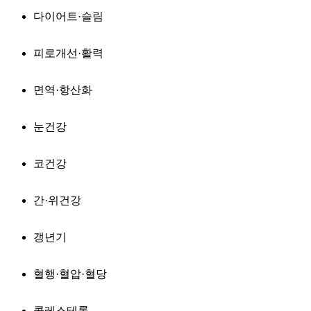
다이어트·슬림
피로개선·활력
면역·항산화
눈건강
코건강
간·위건강
갱년기
혈행·혈압·혈당
콜레스테롤