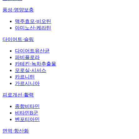
풍성·영양보충
맥주효모·비오틴
아미노산·케라틴
다이어트·슬림
다이어트유산균
파비플로라
카테킨·녹차추출물
모로실·시서스
카르니틴
가르시니아
피로개선·활력
종합비타민
비타민B군
벤포티아민
면역·항산화