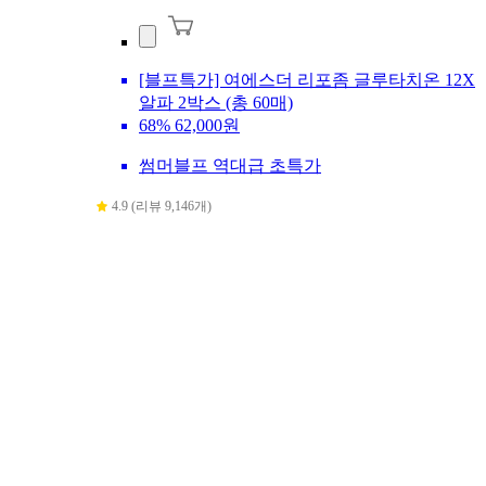
[블프특가] 여에스더 리포좀 글루타치온 12X
알파 2박스 (총 60매)
68%
62,000원
썸머블프 역대급 초특가
4.9 (리뷰 9,146개)