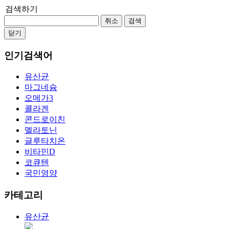
검색하기
취소
검색
닫기
인기검색어
유산균
마그네슘
오메가3
콜라겐
콘드로이친
멜라토닌
글루타치온
비타민D
코큐텐
국민영양
카테고리
유산균