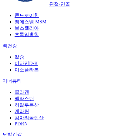
관절·연골
콘드로이친
엠에스엠 MSM
보스웰리아
초록입홍합
뼈건강
칼슘
비타민D·K
이소플라본
이너뷰티
콜라겐
엘라스틴
히알루론산
케라틴
감마리놀렌산
PDRN
모발건강