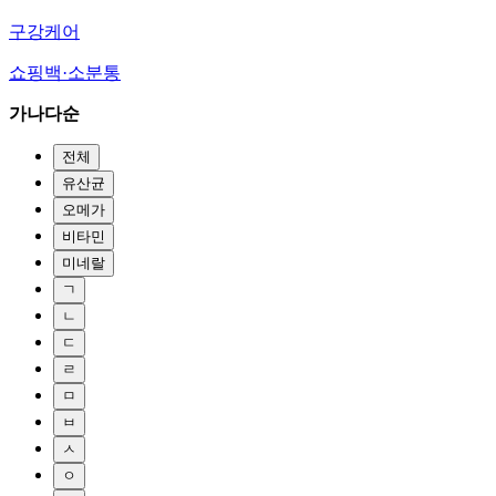
구강케어
쇼핑백·소분통
가나다순
전체
유산균
오메가
비타민
미네랄
ㄱ
ㄴ
ㄷ
ㄹ
ㅁ
ㅂ
ㅅ
ㅇ