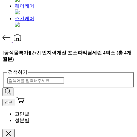
헤어케어
스킨케어
[공식몰특가][2+2] 인지력개선 포스파티딜세린 4박스 (총 4개
월분)
검색하기
검색
고민별
성분별