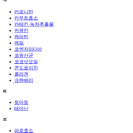
ㅋ
카르니틴
카무트효소
카테킨·녹차추출물
커큐민
케라틴
케일
코엔자임Q10
코유산균
코코넛오일
콘드로이친
콜라겐
크랜베리
ㅌ
토마토
테아닌
ㅍ
파로효소