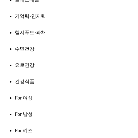
기억력·인지력
헬시푸드·과채
수면건강
요로건강
건강식품
For 여성
For 남성
For 키즈