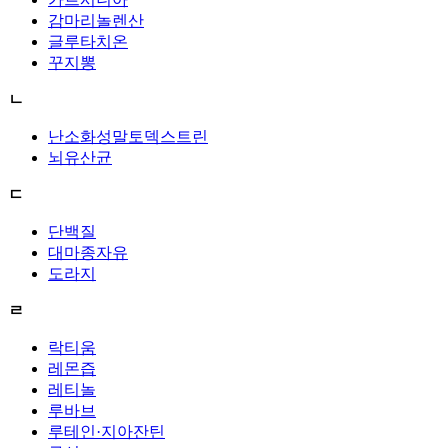
감마리놀렌산
글루타치온
꾸지뽕
ㄴ
난소화성말토덱스트린
뇌유산균
ㄷ
단백질
대마종자유
도라지
ㄹ
락티움
레몬즙
레티놀
루바브
루테인·지아잔틴