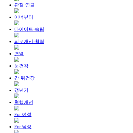
관절·연골
이너뷰티
다이어트·슬림
피로개선·활력
면역
눈건강
간·위건강
갱년기
혈행개선
For 여성
For 남성