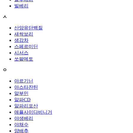
빌베리
ㅅ
산양유단백질
새싹보리
생강차
스페르미딘
시서스
쏘팔메토
ㅇ
아르기닌
아스타잔틴
알부민
알파CD
알파리포산
애플사이다비니거
야생베리
야채수
양배추