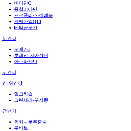
비타민C
종합비타민
프로폴리스·셀레늄
코엔자임Q10
베타글루칸
눈건강
오메가3
루테인·지아잔틴
아스타잔틴
코건강
간·위건강
밀크씨슬
그린세라·꾸지뽕
갱년기
회화나무추출물
루바브