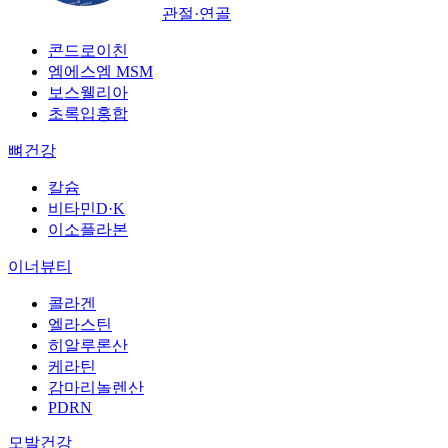
관절·연골
콘드로이친
엠에스엠 MSM
보스웰리아
초록입홍합
뼈건강
칼슘
비타민D·K
이소플라본
이너뷰티
콜라겐
엘라스틴
히알루론산
케라틴
감마리놀렌산
PDRN
모발건강