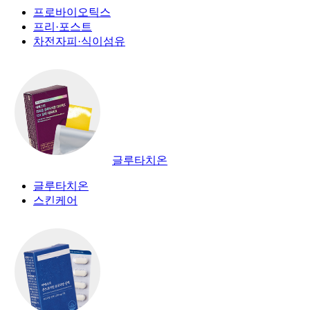
프로바이오틱스
프리·포스트
차전자피·식이섬유
글루타치온
글루타치온
스킨케어