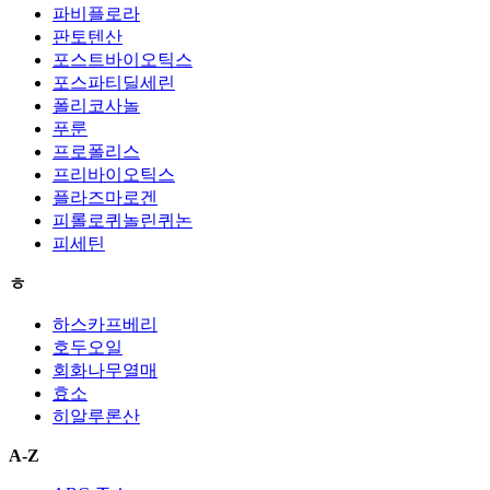
파비플로라
판토텐산
포스트바이오틱스
포스파티딜세린
폴리코사놀
푸룬
프로폴리스
프리바이오틱스
플라즈마로겐
피롤로퀴놀린퀴논
피세틴
ㅎ
하스카프베리
호두오일
회화나무열매
효소
히알루론산
A-Z