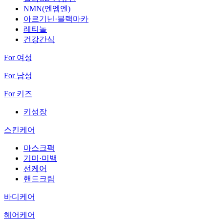
NMN(엔엠엔)
아르기닌·블랙마카
레티놀
건강간식
For 여성
For 남성
For 키즈
키성장
스킨케어
마스크팩
기미·미백
선케어
핸드크림
바디케어
헤어케어