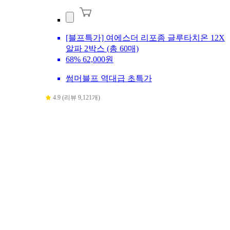
[블프특가] 여에스더 리포좀 글루타치온 12X
알파 2박스 (총 60매)
68%
62,000원
썸머블프 역대급 초특가
4.9 (리뷰 9,121개)