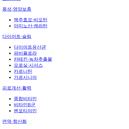
풍성·영양보충
맥주효모·비오틴
아미노산·케라틴
다이어트·슬림
다이어트유산균
파비플로라
카테킨·녹차추출물
모로실·시서스
카르니틴
가르시니아
피로개선·활력
종합비타민
비타민B군
벤포티아민
면역·항산화