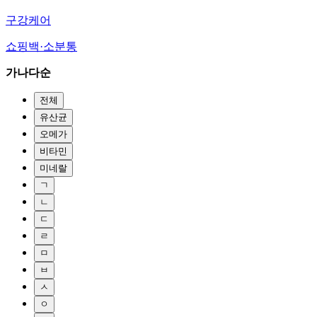
구강케어
쇼핑백·소분통
가나다순
전체
유산균
오메가
비타민
미네랄
ㄱ
ㄴ
ㄷ
ㄹ
ㅁ
ㅂ
ㅅ
ㅇ