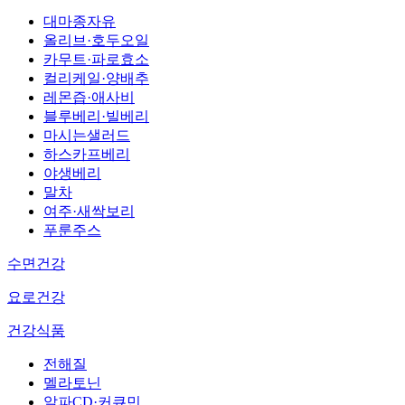
대마종자유
올리브·호두오일
카무트·파로효소
컬리케일·양배추
레몬즙·애사비
블루베리·빌베리
마시는샐러드
하스카프베리
야생베리
말차
여주·새싹보리
푸룬주스
수면건강
요로건강
건강식품
전해질
멜라토닌
알파CD·커큐민