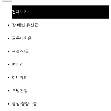
전체보기
장·배변·유산균
글루타치온
관절·연골
뼈건강
이너뷰티
모발건강
풍성·영양보충