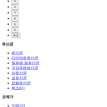
ㅈ
ㅊ
ㅋ
ㅌ
ㅍ
ㅎ
A-Z
유산균
유산균
다이어트유산균
질유래·질유산균
구강유래유산균
뇌유산균
코유산균
모발유산균
부스터+
오메가
오메가3