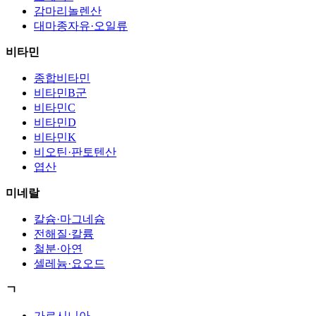
감마리놀렌산
대마종자유·오일류
비타민
종합비타민
비타민B군
비타민C
비타민D
비타민K
비오틴·판토텐산
엽산
미네랄
칼슘·마그네슘
전해질·칼륨
철분·아연
셀레늄·요오드
ㄱ
가르시니아