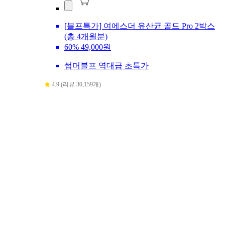
[블프특가] 여에스더 유산균 골드 Pro 2박스
(총 4개월분)
60%
49,000원
썸머블프 역대급 초특가
4.9 (리뷰 30,159개)