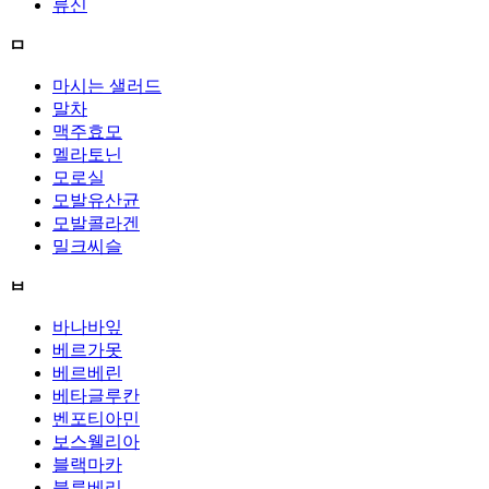
류신
ㅁ
마시는 샐러드
말차
맥주효모
멜라토닌
모로실
모발유산균
모발콜라겐
밀크씨슬
ㅂ
바나바잎
베르가못
베르베린
베타글루칸
벤포티아민
보스웰리아
블랙마카
블루베리