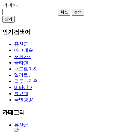
검색하기
취소
검색
닫기
인기검색어
유산균
마그네슘
오메가3
콜라겐
콘드로이친
멜라토닌
글루타치온
비타민D
코큐텐
국민영양
카테고리
유산균