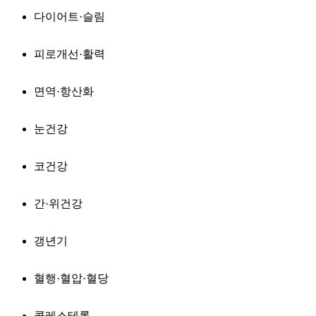
다이어트·슬림
피로개선·활력
면역·항산화
눈건강
코건강
간·위건강
갱년기
혈행·혈압·혈당
콜레스테롤