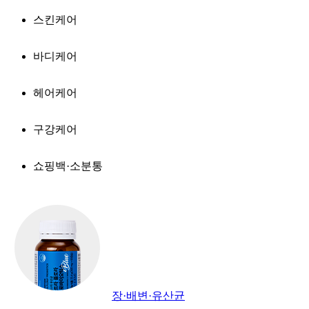
스킨케어
바디케어
헤어케어
구강케어
쇼핑백·소분통
장·배변·유산균