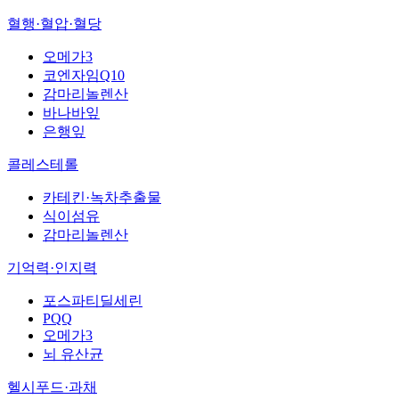
혈행·혈압·혈당
오메가3
코엔자임Q10
감마리놀렌산
바나바잎
은행잎
콜레스테롤
카테킨·녹차추출물
식이섬유
감마리놀렌산
기억력·인지력
포스파티딜세린
PQQ
오메가3
뇌 유산균
헬시푸드·과채