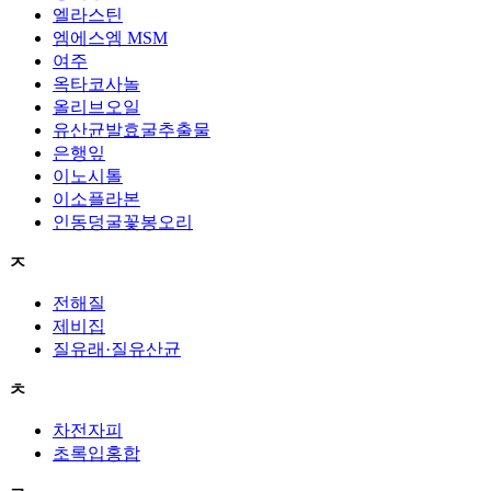
엘라스틴
엠에스엠 MSM
여주
옥타코사놀
올리브오일
유산균발효굴추출물
은행잎
이노시톨
이소플라본
인동덩굴꽃봉오리
ㅈ
전해질
제비집
질유래·질유산균
ㅊ
차전자피
초록입홍합