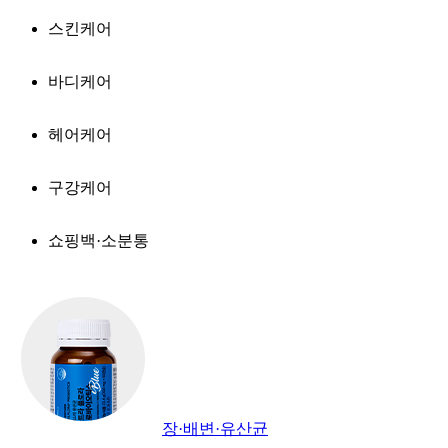
스킨케어
바디케어
헤어케어
구강케어
쇼핑백·소분통
장·배변·유산균