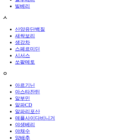
빌베리
ㅅ
산양유단백질
새싹보리
생강차
스페르미딘
시서스
쏘팔메토
ㅇ
아르기닌
아스타잔틴
알부민
알파CD
알파리포산
애플사이다비니거
야생베리
야채수
양배추