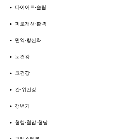
다이어트·슬림
피로개선·활력
면역·항산화
눈건강
코건강
간·위건강
갱년기
혈행·혈압·혈당
콜레스테롤