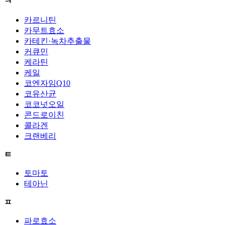
ㅋ
카르니틴
카무트효소
카테킨·녹차추출물
커큐민
케라틴
케일
코엔자임Q10
코유산균
코코넛오일
콘드로이친
콜라겐
크랜베리
ㅌ
토마토
테아닌
ㅍ
파로효소