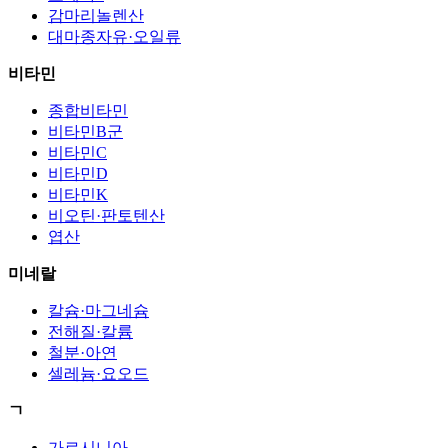
감마리놀렌산
대마종자유·오일류
비타민
종합비타민
비타민B군
비타민C
비타민D
비타민K
비오틴·판토텐산
엽산
미네랄
칼슘·마그네슘
전해질·칼륨
철분·아연
셀레늄·요오드
ㄱ
가르시니아