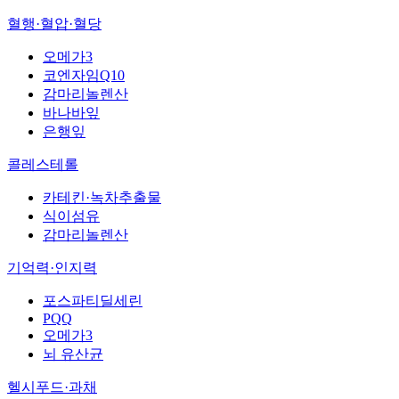
혈행·혈압·혈당
오메가3
코엔자임Q10
감마리놀렌산
바나바잎
은행잎
콜레스테롤
카테킨·녹차추출물
식이섬유
감마리놀렌산
기억력·인지력
포스파티딜세린
PQQ
오메가3
뇌 유산균
헬시푸드·과채