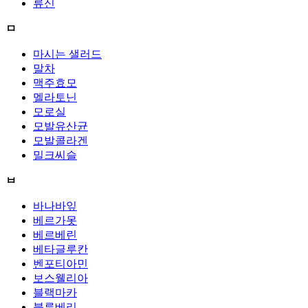
류신
ㅁ
마시는 샐러드
말차
맥주효모
멜라토닌
모로실
모발유산균
모발콜라겐
밀크씨슬
ㅂ
바나바잎
베르가못
베르베린
베타글루칸
벤포티아민
보스웰리아
블랙마카
블루베리