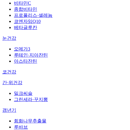
비타민C
종합비타민
프로폴리스·셀레늄
코엔자임Q10
베타글루칸
눈건강
오메가3
루테인·지아잔틴
아스타잔틴
코건강
간·위건강
밀크씨슬
그린세라·꾸지뽕
갱년기
회화나무추출물
루바브