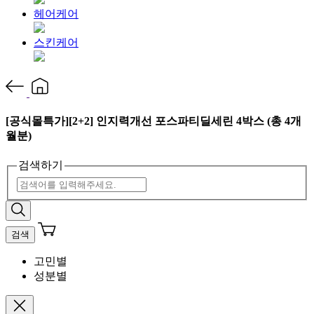
헤어케어
스킨케어
[공식몰특가][2+2] 인지력개선 포스파티딜세린 4박스 (총 4개
월분)
검색하기
검색
고민별
성분별