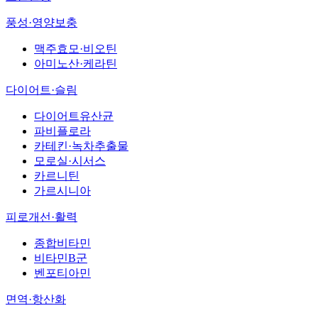
풍성·영양보충
맥주효모·비오틴
아미노산·케라틴
다이어트·슬림
다이어트유산균
파비플로라
카테킨·녹차추출물
모로실·시서스
카르니틴
가르시니아
피로개선·활력
종합비타민
비타민B군
벤포티아민
면역·항산화