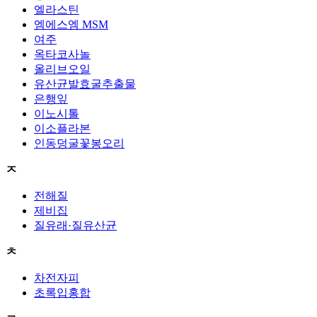
엘라스틴
엠에스엠 MSM
여주
옥타코사놀
올리브오일
유산균발효굴추출물
은행잎
이노시톨
이소플라본
인동덩굴꽃봉오리
ㅈ
전해질
제비집
질유래·질유산균
ㅊ
차전자피
초록입홍합