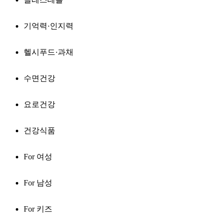
기억력·인지력
헬시푸드·과채
수면건강
요로건강
건강식품
For 여성
For 남성
For 키즈