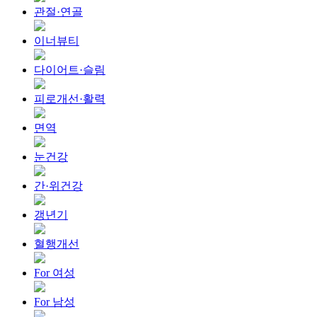
관절·연골
이너뷰티
다이어트·슬림
피로개선·활력
면역
눈건강
간·위건강
갱년기
혈행개선
For 여성
For 남성