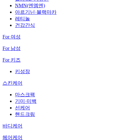
NMN(엔엠엔)
아르기닌·블랙마카
레티놀
건강간식
For 여성
For 남성
For 키즈
키성장
스킨케어
마스크팩
기미·미백
선케어
핸드크림
바디케어
헤어케어