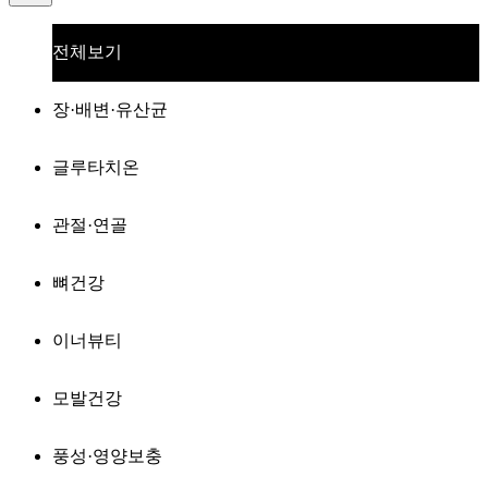
전체보기
장·배변·유산균
글루타치온
관절·연골
뼈건강
이너뷰티
모발건강
풍성·영양보충