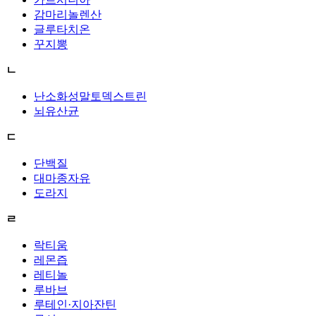
감마리놀렌산
글루타치온
꾸지뽕
ㄴ
난소화성말토덱스트린
뇌유산균
ㄷ
단백질
대마종자유
도라지
ㄹ
락티움
레몬즙
레티놀
루바브
루테인·지아잔틴