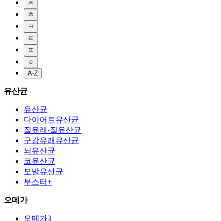
ㅈ
ㅊ
ㅋ
ㅌ
ㅍ
ㅎ
A-Z
유산균
유산균
다이어트유산균
질유래·질유산균
구강유래유산균
뇌유산균
코유산균
모발유산균
부스터+
오메가
오메가3