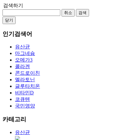
검색하기
취소
검색
닫기
인기검색어
유산균
마그네슘
오메가3
콜라겐
콘드로이친
멜라토닌
글루타치온
비타민D
코큐텐
국민영양
카테고리
유산균