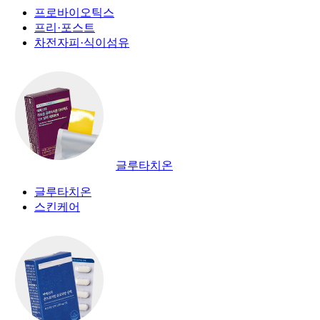
프로바이오틱스
프리·포스트
차전자피·식이섬유
글루타치온
글루타치온
스킨케어