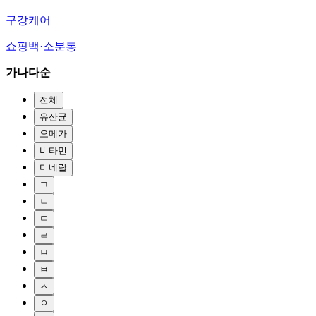
구강케어
쇼핑백·소분통
가나다순
전체
유산균
오메가
비타민
미네랄
ㄱ
ㄴ
ㄷ
ㄹ
ㅁ
ㅂ
ㅅ
ㅇ