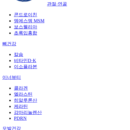
관절·연골
콘드로이친
엠에스엠 MSM
보스웰리아
초록입홍합
뼈건강
칼슘
비타민D·K
이소플라본
이너뷰티
콜라겐
엘라스틴
히알루론산
케라틴
감마리놀렌산
PDRN
모발건강