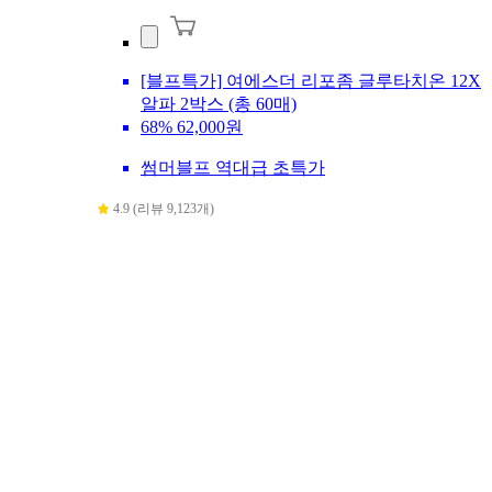
[블프특가] 여에스더 리포좀 글루타치온 12X
알파 2박스 (총 60매)
68%
62,000원
썸머블프 역대급 초특가
4.9 (리뷰 9,123개)