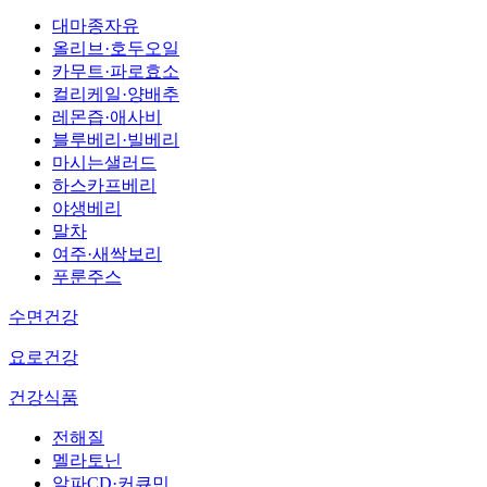
대마종자유
올리브·호두오일
카무트·파로효소
컬리케일·양배추
레몬즙·애사비
블루베리·빌베리
마시는샐러드
하스카프베리
야생베리
말차
여주·새싹보리
푸룬주스
수면건강
요로건강
건강식품
전해질
멜라토닌
알파CD·커큐민