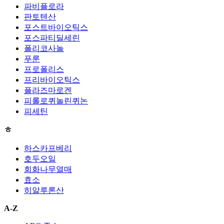
파비플로라
판토텐산
포스트바이오틱스
포스파티딜세린
폴리코사놀
푸룬
프로폴리스
프리바이오틱스
플라즈마로겐
피롤로퀴놀린퀴논
피세틴
ㅎ
하스카프베리
호두오일
회화나무열매
효소
히알루론산
A-Z